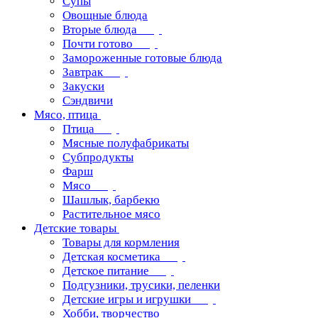
Супы
Овощные блюда
Вторые блюда
Почти готово
Замороженные готовые блюда
Завтрак
Закуски
Сэндвичи
Мясо, птица
Птица
Мясные полуфабрикаты
Субпродукты
Фарш
Мясо
Шашлык, барбекю
Растительное мясо
Детские товары
Товары для кормления
Детская косметика
Детское питание
Подгузники, трусики, пеленки
Детские игры и игрушки
Хобби, творчество