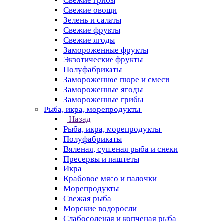
Свежие грибы
Свежие овощи
Зелень и салаты
Свежие фрукты
Свежие ягоды
Замороженные фрукты
Экзотические фрукты
Полуфабрикаты
Замороженное пюре и смеси
Замороженные ягоды
Замороженные грибы
Рыба, икра, морепродукты
Назад
Рыба, икра, морепродукты
Полуфабрикаты
Вяленая, сушеная рыба и снеки
Пресервы и паштеты
Икра
Крабовое мясо и палочки
Морепродукты
Свежая рыба
Морские водоросли
Слабосоленая и копченая рыба