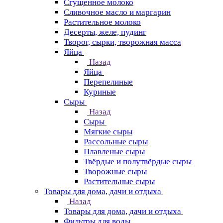
Сгущенное молоко
Сливочное масло и маргарин
Растительное молоко
Десерты, желе, пудинг
Творог, сырки, творожная масса
Яйца
Назад
Яйца
Перепелиные
Куриные
Сыры
Назад
Сыры
Мягкие сыры
Рассольные сыры
Плавленые сыры
Твёрдые и полутвёрдые сыры
Творожные сыры
Растительные сыры
Товары для дома, дачи и отдыха
Назад
Товары для дома, дачи и отдыха
Фильтры для воды