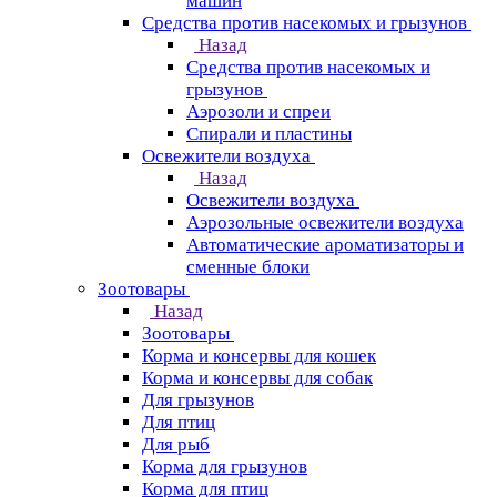
машин
Средства против насекомых и грызунов
Назад
Средства против насекомых и
грызунов
Аэрозоли и спреи
Спирали и пластины
Освежители воздуха
Назад
Освежители воздуха
Аэрозольные освежители воздуха
Автоматические ароматизаторы и
сменные блоки
Зоотовары
Назад
Зоотовары
Корма и консервы для кошек
Корма и консервы для собак
Для грызунов
Для птиц
Для рыб
Корма для грызунов
Корма для птиц