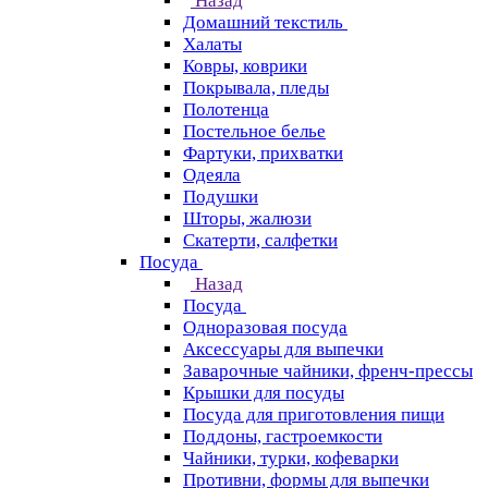
Назад
Домашний текстиль
Халаты
Ковры, коврики
Покрывала, пледы
Полотенца
Постельное белье
Фартуки, прихватки
Одеяла
Подушки
Шторы, жалюзи
Скатерти, салфетки
Посуда
Назад
Посуда
Одноразовая посуда
Аксессуары для выпечки
Заварочные чайники, френч-прессы
Крышки для посуды
Посуда для приготовления пищи
Поддоны, гастроемкости
Чайники, турки, кофеварки
Противни, формы для выпечки