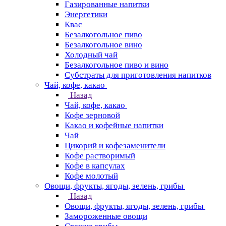
Газированные напитки
Энергетики
Квас
Безалкогольное пиво
Безалкогольное вино
Холодный чай
Безалкогольное пиво и вино
Субстраты для приготовления напитков
Чай, кофе, какао
Назад
Чай, кофе, какао
Кофе зерновой
Какао и кофейные напитки
Чай
Цикорий и кофезаменители
Кофе растворимый
Кофе в капсулах
Кофе молотый
Овощи, фрукты, ягоды, зелень, грибы
Назад
Овощи, фрукты, ягоды, зелень, грибы
Замороженные овощи