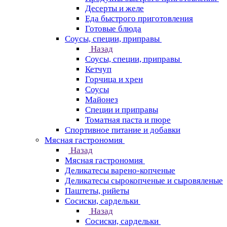
Десерты и желе
Еда быстрого приготовления
Готовые блюда
Соусы, специи, приправы
Назад
Соусы, специи, приправы
Кетчуп
Горчица и хрен
Соусы
Майонез
Специи и приправы
Томатная паста и пюре
Спортивное питание и добавки
Мясная гастрономия
Назад
Мясная гастрономия
Деликатесы варено-копченые
Деликатесы сырокопченые и сыровяленые
Паштеты, рийеты
Сосиски, сардельки
Назад
Сосиски, сардельки