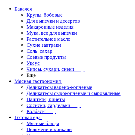
Бакалея
Крупы, бобовые
Для выпечки и десертов
Макаронные изделия
Мука, все для выпечки
Растительное масло
Сухие завтраки
Соль, сахар
Соевые продукты
Уксус
Чипсы, сухари, снеки
Еще
Мясная гастрономия
Деликатесы варено-копченые
Деликатесы сырокопченые и сыровяленые
Паштеты, рийеты
Сосиски, сардельки
Колбасы
Готовая еда
Мясные блюда
Пельмени и хинкали