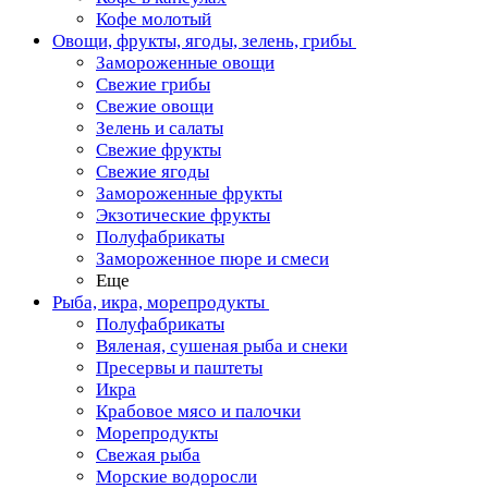
Кофе молотый
Овощи, фрукты, ягоды, зелень, грибы
Замороженные овощи
Свежие грибы
Свежие овощи
Зелень и салаты
Свежие фрукты
Свежие ягоды
Замороженные фрукты
Экзотические фрукты
Полуфабрикаты
Замороженное пюре и смеси
Еще
Рыба, икра, морепродукты
Полуфабрикаты
Вяленая, сушеная рыба и снеки
Пресервы и паштеты
Икра
Крабовое мясо и палочки
Морепродукты
Свежая рыба
Морские водоросли