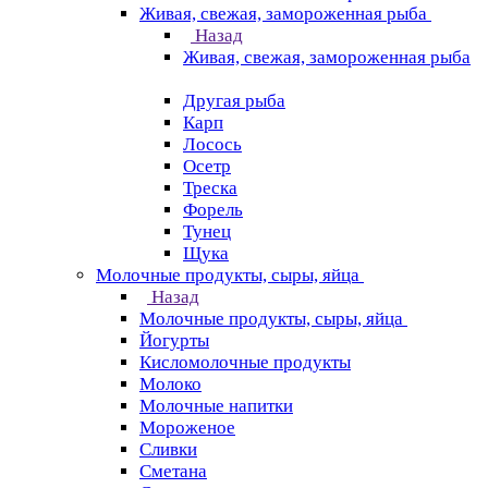
Живая, свежая, замороженная рыба
Назад
Живая, свежая, замороженная рыба
Другая рыба
Карп
Лосось
Осетр
Треска
Форель
Тунец
Щука
Молочные продукты, сыры, яйца
Назад
Молочные продукты, сыры, яйца
Йогурты
Кисломолочные продукты
Молоко
Молочные напитки
Мороженое
Сливки
Сметана