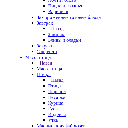
Почти готово
Пицца и лазанья
Вареники
Замороженные готовые блюда
Завтрак
Назад
Завтрак
Блины и оладьи
Закуски
Сэндвичи
Мясо, птица
Назад
Мясо, птица
Птица
Назад
Птица
Перепел
Цесарка
Курица
Гусь
Индейка
Утка
Мясные полуфабрикаты