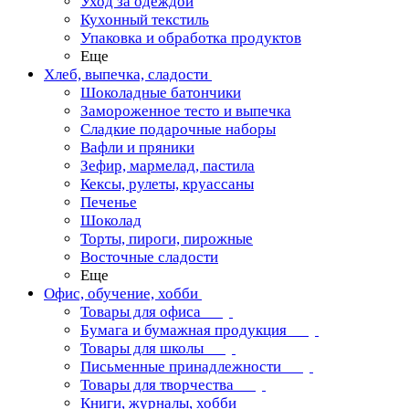
Уход за одеждой
Кухонный текстиль
Упаковка и обработка продуктов
Еще
Хлеб, выпечка, сладости
Шоколадные батончики
Замороженное тесто и выпечка
Сладкие подарочные наборы
Вафли и пряники
Зефир, мармелад, пастила
Кексы, рулеты, круассаны
Печенье
Шоколад
Торты, пироги, пирожные
Восточные сладости
Еще
Офис, обучение, хобби
Товары для офиса
Бумага и бумажная продукция
Товары для школы
Письменные принадлежности
Товары для творчества
Книги, журналы, хобби