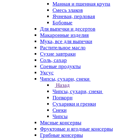
Манная и пшенная крупа
Смесь злаков
Ячневая, перловая
Бобовые
Для выпечки и десертов
Макаронные изделия
Мука, все для выпечки
Растительное масло
Сухие завтраки
Соль, сахар
Соевые продукты
Уксус
Чипсы, сухари, снеки
Назад
Чипсы, сухари, снеки
Попкорн
Сухарики и гренки
Снеки
Чипсы
Мясные консервы
Фруктовые и ягодные консервы
Грибные консервы