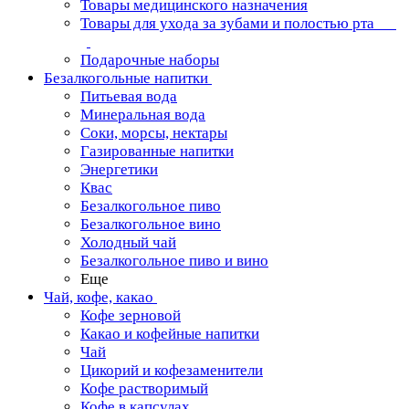
Товары медицинского назначения
Товары для ухода за зубами и полостью рта
Подарочные наборы
Безалкогольные напитки
Питьевая вода
Минеральная вода
Соки, морсы, нектары
Газированные напитки
Энергетики
Квас
Безалкогольное пиво
Безалкогольное вино
Холодный чай
Безалкогольное пиво и вино
Еще
Чай, кофе, какао
Кофе зерновой
Какао и кофейные напитки
Чай
Цикорий и кофезаменители
Кофе растворимый
Кофе в капсулах