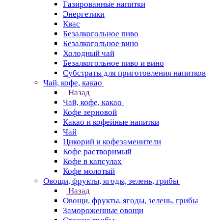
Газированные напитки
Энергетики
Квас
Безалкогольное пиво
Безалкогольное вино
Холодный чай
Безалкогольное пиво и вино
Субстраты для приготовления напитков
Чай, кофе, какао
Назад
Чай, кофе, какао
Кофе зерновой
Какао и кофейные напитки
Чай
Цикорий и кофезаменители
Кофе растворимый
Кофе в капсулах
Кофе молотый
Овощи, фрукты, ягоды, зелень, грибы
Назад
Овощи, фрукты, ягоды, зелень, грибы
Замороженные овощи