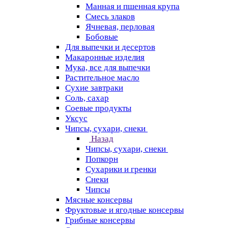
Манная и пшенная крупа
Смесь злаков
Ячневая, перловая
Бобовые
Для выпечки и десертов
Макаронные изделия
Мука, все для выпечки
Растительное масло
Сухие завтраки
Соль, сахар
Соевые продукты
Уксус
Чипсы, сухари, снеки
Назад
Чипсы, сухари, снеки
Попкорн
Сухарики и гренки
Снеки
Чипсы
Мясные консервы
Фруктовые и ягодные консервы
Грибные консервы