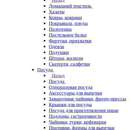
Назад
Домашний текстиль
Халаты
Ковры, коврики
Покрывала, пледы
Полотенца
Постельное белье
Фартуки, прихватки
Одеяла
Подушки
Шторы, жалюзи
Скатерти, салфетки
Посуда
Назад
Посуда
Одноразовая посуда
Аксессуары для выпечки
Заварочные чайники, френч-прессы
Крышки для посуды
Посуда для приготовления пищи
Поддоны, гастроемкости
Чайники, турки, кофеварки
Противни, формы для выпечки