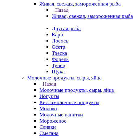
Живая, свежая, замороженная рыба
Назад
Живая, свежая, замороженная рыба
Другая рыба
Карп
Лосось
Осетр
Треска
Форель
Тунец
Щука
Молочные продукты, сыры, яйца
Назад
Молочные продукты, сыры, яйца
Йогурты
Кисломолочные продукты
Молоко
Молочные напитки
Мороженое
Сливки
Сметана