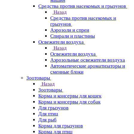
машин
Средства против насекомых и грызунов
Назад
Средства против насекомых и
грызунов
Аэрозоли и спреи
Спирали и пластины
Освежители воздуха
Назад
Освежители воздуха
Аэрозольные освежители воздуха
Автоматические ароматизаторы и
сменные блоки
Зоотовары
Назад
Зоотовары
Корма и консервы для кошек
Корма и консервы для собак
Для грызунов
Для птиц
Для рыб
Корма для грызунов
Корма для птиц