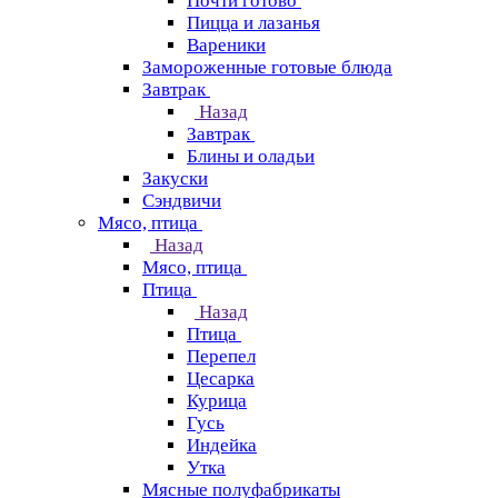
Почти готово
Пицца и лазанья
Вареники
Замороженные готовые блюда
Завтрак
Назад
Завтрак
Блины и оладьи
Закуски
Сэндвичи
Мясо, птица
Назад
Мясо, птица
Птица
Назад
Птица
Перепел
Цесарка
Курица
Гусь
Индейка
Утка
Мясные полуфабрикаты