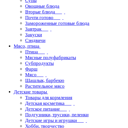
Супы
Овощные блюда
Вторые блюда
Почти готово
Замороженные готовые блюда
Завтрак
Закуски
Сэндвичи
Мясо, птица
Птица
Мясные полуфабрикаты
Субпродукты
Фарш
Мясо
Шашлык, барбекю
Растительное мясо
Детские товары
Товары для кормления
Детская косметика
Детское питание
Подгузники, трусики, пеленки
Детские игры и игрушки
Хобби, творчество