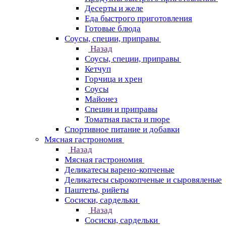
Десерты и желе
Еда быстрого приготовления
Готовые блюда
Соусы, специи, приправы
Назад
Соусы, специи, приправы
Кетчуп
Горчица и хрен
Соусы
Майонез
Специи и приправы
Томатная паста и пюре
Спортивное питание и добавки
Мясная гастрономия
Назад
Мясная гастрономия
Деликатесы варено-копченые
Деликатесы сырокопченые и сыровяленые
Паштеты, рийеты
Сосиски, сардельки
Назад
Сосиски, сардельки