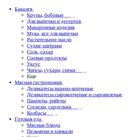
Бакалея
Крупы, бобовые
Для выпечки и десертов
Макаронные изделия
Мука, все для выпечки
Растительное масло
Сухие завтраки
Соль, сахар
Соевые продукты
Уксус
Чипсы, сухари, снеки
Еще
Мясная гастрономия
Деликатесы варено-копченые
Деликатесы сырокопченые и сыровяленые
Паштеты, рийеты
Сосиски, сардельки
Колбасы
Готовая еда
Мясные блюда
Пельмени и хинкали