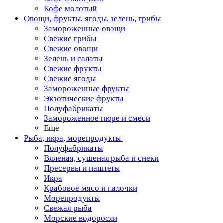
Кофе молотый
Овощи, фрукты, ягоды, зелень, грибы
Замороженные овощи
Свежие грибы
Свежие овощи
Зелень и салаты
Свежие фрукты
Свежие ягоды
Замороженные фрукты
Экзотические фрукты
Полуфабрикаты
Замороженное пюре и смеси
Еще
Рыба, икра, морепродукты
Полуфабрикаты
Вяленая, сушеная рыба и снеки
Пресервы и паштеты
Икра
Крабовое мясо и палочки
Морепродукты
Свежая рыба
Морские водоросли