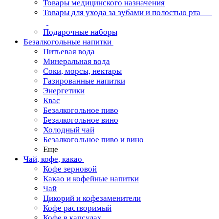
Товары медицинского назначения
Товары для ухода за зубами и полостью рта
Подарочные наборы
Безалкогольные напитки
Питьевая вода
Минеральная вода
Соки, морсы, нектары
Газированные напитки
Энергетики
Квас
Безалкогольное пиво
Безалкогольное вино
Холодный чай
Безалкогольное пиво и вино
Еще
Чай, кофе, какао
Кофе зерновой
Какао и кофейные напитки
Чай
Цикорий и кофезаменители
Кофе растворимый
Кофе в капсулах