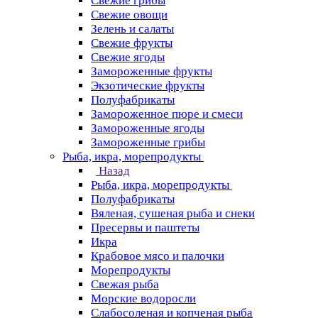
Свежие грибы
Свежие овощи
Зелень и салаты
Свежие фрукты
Свежие ягоды
Замороженные фрукты
Экзотические фрукты
Полуфабрикаты
Замороженное пюре и смеси
Замороженные ягоды
Замороженные грибы
Рыба, икра, морепродукты
Назад
Рыба, икра, морепродукты
Полуфабрикаты
Вяленая, сушеная рыба и снеки
Пресервы и паштеты
Икра
Крабовое мясо и палочки
Морепродукты
Свежая рыба
Морские водоросли
Слабосоленая и копченая рыба