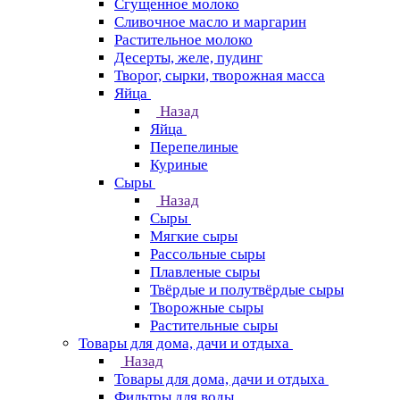
Сгущенное молоко
Сливочное масло и маргарин
Растительное молоко
Десерты, желе, пудинг
Творог, сырки, творожная масса
Яйца
Назад
Яйца
Перепелиные
Куриные
Сыры
Назад
Сыры
Мягкие сыры
Рассольные сыры
Плавленые сыры
Твёрдые и полутвёрдые сыры
Творожные сыры
Растительные сыры
Товары для дома, дачи и отдыха
Назад
Товары для дома, дачи и отдыха
Фильтры для воды