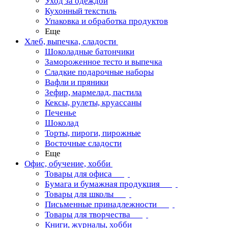
Уход за одеждой
Кухонный текстиль
Упаковка и обработка продуктов
Еще
Хлеб, выпечка, сладости
Шоколадные батончики
Замороженное тесто и выпечка
Сладкие подарочные наборы
Вафли и пряники
Зефир, мармелад, пастила
Кексы, рулеты, круассаны
Печенье
Шоколад
Торты, пироги, пирожные
Восточные сладости
Еще
Офис, обучение, хобби
Товары для офиса
Бумага и бумажная продукция
Товары для школы
Письменные принадлежности
Товары для творчества
Книги, журналы, хобби