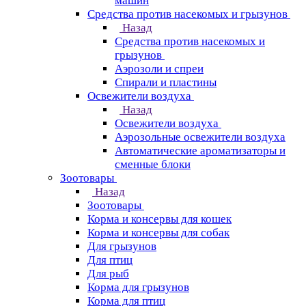
машин
Средства против насекомых и грызунов
Назад
Средства против насекомых и
грызунов
Аэрозоли и спреи
Спирали и пластины
Освежители воздуха
Назад
Освежители воздуха
Аэрозольные освежители воздуха
Автоматические ароматизаторы и
сменные блоки
Зоотовары
Назад
Зоотовары
Корма и консервы для кошек
Корма и консервы для собак
Для грызунов
Для птиц
Для рыб
Корма для грызунов
Корма для птиц