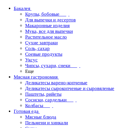
Бакалея
Крупы, бобовые
Для выпечки и десертов
Макаронные изделия
Мука, все для выпечки
Растительное масло
Сухие завтраки
Соль, сахар
Соевые продукты
Уксус
Чипсы, сухари, снеки
Еще
Мясная гастрономия
Деликатесы варено-копченые
Деликатесы сырокопченые и сыровяленые
Паштеты, рийеты
Сосиски, сардельки
Колбасы
Готовая еда
Мясные блюда
Пельмени и хинкали