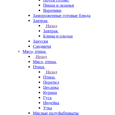
Почти готово
Пицца и лазанья
Вареники
Замороженные готовые блюда
Завтрак
Назад
Завтрак
Блины и оладьи
Закуски
Сэндвичи
Мясо, птица
Назад
Мясо, птица
Птица
Назад
Птица
Перепел
Цесарка
Курица
Гусь
Индейка
Утка
Мясные полуфабрикаты