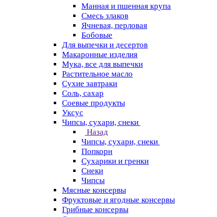
Манная и пшенная крупа
Смесь злаков
Ячневая, перловая
Бобовые
Для выпечки и десертов
Макаронные изделия
Мука, все для выпечки
Растительное масло
Сухие завтраки
Соль, сахар
Соевые продукты
Уксус
Чипсы, сухари, снеки
Назад
Чипсы, сухари, снеки
Попкорн
Сухарики и гренки
Снеки
Чипсы
Мясные консервы
Фруктовые и ягодные консервы
Грибные консервы