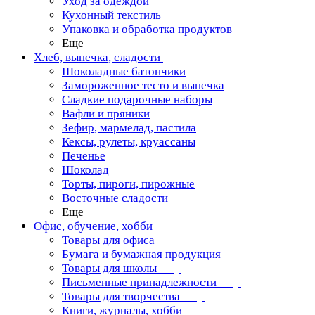
Уход за одеждой
Кухонный текстиль
Упаковка и обработка продуктов
Еще
Хлеб, выпечка, сладости
Шоколадные батончики
Замороженное тесто и выпечка
Сладкие подарочные наборы
Вафли и пряники
Зефир, мармелад, пастила
Кексы, рулеты, круассаны
Печенье
Шоколад
Торты, пироги, пирожные
Восточные сладости
Еще
Офис, обучение, хобби
Товары для офиса
Бумага и бумажная продукция
Товары для школы
Письменные принадлежности
Товары для творчества
Книги, журналы, хобби