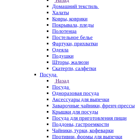
Назад
Домашний текстиль
Халаты
Ковры, коврики
Покрывала, пледы
Полотенца
Постельное белье
Фартуки, прихватки
Одеяла
Подушки
Шторы, жалюзи
Скатерти, салфетки
Посуда
Назад
Посуда
Одноразовая посуда
Аксессуары для выпечки
Заварочные чайники, френч-прессы
Крышки для посуды
Посуда для приготовления пищи
Поддоны, гастроемкости
Чайники, турки, кофеварки
Противни, формы для выпечки