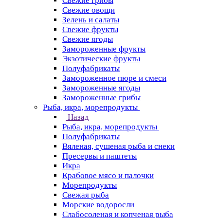
Свежие грибы
Свежие овощи
Зелень и салаты
Свежие фрукты
Свежие ягоды
Замороженные фрукты
Экзотические фрукты
Полуфабрикаты
Замороженное пюре и смеси
Замороженные ягоды
Замороженные грибы
Рыба, икра, морепродукты
Назад
Рыба, икра, морепродукты
Полуфабрикаты
Вяленая, сушеная рыба и снеки
Пресервы и паштеты
Икра
Крабовое мясо и палочки
Морепродукты
Свежая рыба
Морские водоросли
Слабосоленая и копченая рыба