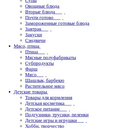
Супы
Овощные блюда
Вторые блюда
Почти готово
Замороженные готовые блюда
Завтрак
Закуски
Сэндвичи
Мясо, птица
Птица
Мясные полуфабрикаты
Субпродукты
Фарш
Мясо
Шашлык, барбекю
Растительное мясо
Детские товары
Товары для кормления
Детская косметика
Детское питание
Подгузники, трусики, пеленки
Детские игры и игрушки
Хобби, творчество