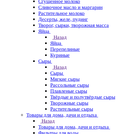
Сгущенное молоко
Сливочное масло и маргарин
Растительное молоко
Десерты, желе, пудинг
Творог, сырки, творожная масса
Яйца
Назад
Яйца
Перепелиные
Куриные
Сыры
Назад
Сыры
Мягкие сыры
Рассольные сыры
Плавленые сыры
Твёрдые и полутвёрдые сыры
Творожные сыры
Растительные сыры
Товары для дома, дачи и отдыха
Назад
Товары для дома, дачи и отдыха
Фильтры для воды