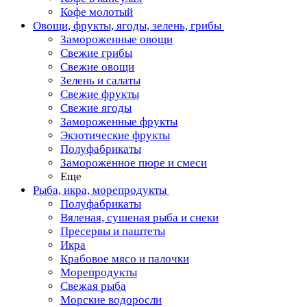
Кофе молотый
Овощи, фрукты, ягоды, зелень, грибы
Замороженные овощи
Свежие грибы
Свежие овощи
Зелень и салаты
Свежие фрукты
Свежие ягоды
Замороженные фрукты
Экзотические фрукты
Полуфабрикаты
Замороженное пюре и смеси
Еще
Рыба, икра, морепродукты
Полуфабрикаты
Вяленая, сушеная рыба и снеки
Пресервы и паштеты
Икра
Крабовое мясо и палочки
Морепродукты
Свежая рыба
Морские водоросли