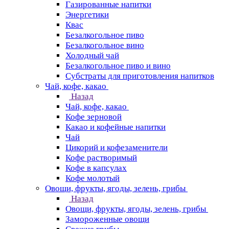
Газированные напитки
Энергетики
Квас
Безалкогольное пиво
Безалкогольное вино
Холодный чай
Безалкогольное пиво и вино
Субстраты для приготовления напитков
Чай, кофе, какао
Назад
Чай, кофе, какао
Кофе зерновой
Какао и кофейные напитки
Чай
Цикорий и кофезаменители
Кофе растворимый
Кофе в капсулах
Кофе молотый
Овощи, фрукты, ягоды, зелень, грибы
Назад
Овощи, фрукты, ягоды, зелень, грибы
Замороженные овощи