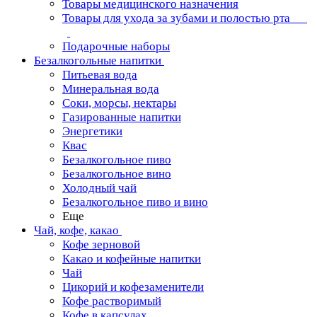
Товары медицинского назначения
Товары для ухода за зубами и полостью рта
Подарочные наборы
Безалкогольные напитки
Питьевая вода
Минеральная вода
Соки, морсы, нектары
Газированные напитки
Энергетики
Квас
Безалкогольное пиво
Безалкогольное вино
Холодный чай
Безалкогольное пиво и вино
Еще
Чай, кофе, какао
Кофе зерновой
Какао и кофейные напитки
Чай
Цикорий и кофезаменители
Кофе растворимый
Кофе в капсулах