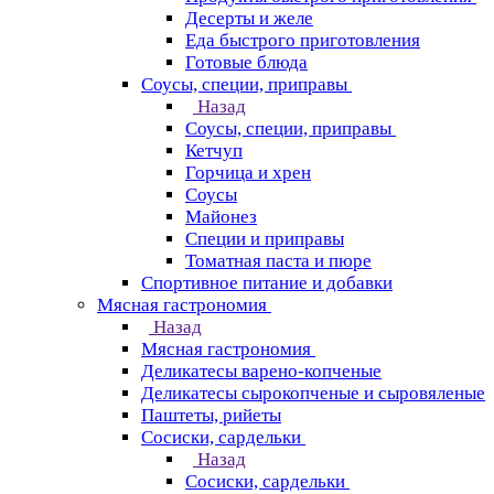
Десерты и желе
Еда быстрого приготовления
Готовые блюда
Соусы, специи, приправы
Назад
Соусы, специи, приправы
Кетчуп
Горчица и хрен
Соусы
Майонез
Специи и приправы
Томатная паста и пюре
Спортивное питание и добавки
Мясная гастрономия
Назад
Мясная гастрономия
Деликатесы варено-копченые
Деликатесы сырокопченые и сыровяленые
Паштеты, рийеты
Сосиски, сардельки
Назад
Сосиски, сардельки