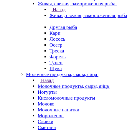
Живая, свежая, замороженная рыба
Назад
Живая, свежая, замороженная рыба
Другая рыба
Карп
Лосось
Осетр
Треска
Форель
Тунец
Щука
Молочные продукты, сыры, яйца
Назад
Молочные продукты, сыры, яйца
Йогурты
Кисломолочные продукты
Молоко
Молочные напитки
Мороженое
Сливки
Сметана