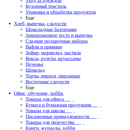
Уход за одеждой
Кухонный текстиль
Упаковка и обработка продуктов
Еще
Хлеб, выпечка, сладости
Шоколадные батончики
Замороженное тесто и выпечка
Сладкие подарочные наборы
Вафли и пряники
Зефир, мармелад, пастила
Кексы, рулеты, круассаны
Печенье
Шоколад
Торты, пироги, пирожные
Восточные сладости
Еще
Офис, обучение, хобби
Товары для офиса
Бумага и бумажная продукция
Товары для школы
Письменные принадлежности
Товары для творчества
Книги, журналы, хобби