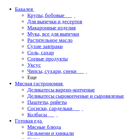
Бакалея
Крупы, бобовые
Для выпечки и десертов
Макаронные изделия
Мука, все для выпечки
Растительное масло
Сухие завтраки
Соль, сахар
Соевые продукты
Уксус
Чипсы, сухари, снеки
Еще
Мясная гастрономия
Деликатесы варено-копченые
Деликатесы сырокопченые и сыровяленые
Паштеты, рийеты
Сосиски, сардельки
Колбасы
Готовая еда
Мясные блюда
Пельмени и хинкали