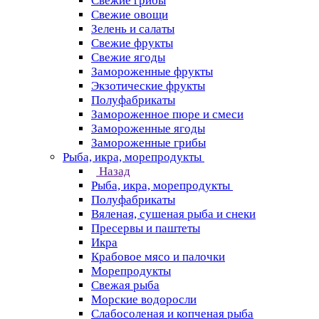
Свежие грибы
Свежие овощи
Зелень и салаты
Свежие фрукты
Свежие ягоды
Замороженные фрукты
Экзотические фрукты
Полуфабрикаты
Замороженное пюре и смеси
Замороженные ягоды
Замороженные грибы
Рыба, икра, морепродукты
Назад
Рыба, икра, морепродукты
Полуфабрикаты
Вяленая, сушеная рыба и снеки
Пресервы и паштеты
Икра
Крабовое мясо и палочки
Морепродукты
Свежая рыба
Морские водоросли
Слабосоленая и копченая рыба