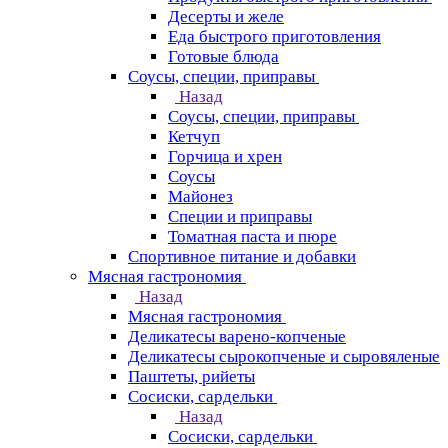
Десерты и желе
Еда быстрого приготовления
Готовые блюда
Соусы, специи, приправы
Назад
Соусы, специи, приправы
Кетчуп
Горчица и хрен
Соусы
Майонез
Специи и приправы
Томатная паста и пюре
Спортивное питание и добавки
Мясная гастрономия
Назад
Мясная гастрономия
Деликатесы варено-копченые
Деликатесы сырокопченые и сыровяленые
Паштеты, рийеты
Сосиски, сардельки
Назад
Сосиски, сардельки