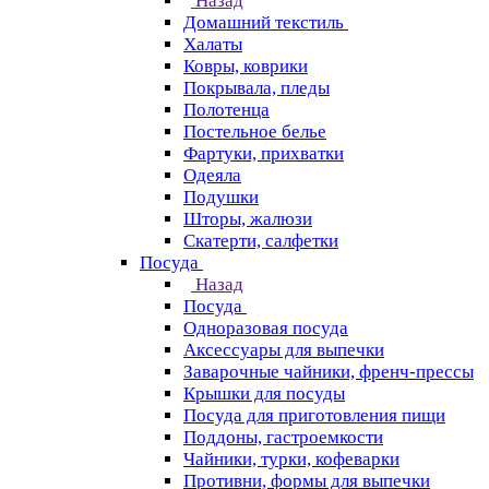
Назад
Домашний текстиль
Халаты
Ковры, коврики
Покрывала, пледы
Полотенца
Постельное белье
Фартуки, прихватки
Одеяла
Подушки
Шторы, жалюзи
Скатерти, салфетки
Посуда
Назад
Посуда
Одноразовая посуда
Аксессуары для выпечки
Заварочные чайники, френч-прессы
Крышки для посуды
Посуда для приготовления пищи
Поддоны, гастроемкости
Чайники, турки, кофеварки
Противни, формы для выпечки