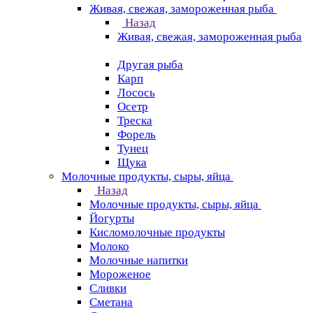
Живая, свежая, замороженная рыба
Назад
Живая, свежая, замороженная рыба
Другая рыба
Карп
Лосось
Осетр
Треска
Форель
Тунец
Щука
Молочные продукты, сыры, яйца
Назад
Молочные продукты, сыры, яйца
Йогурты
Кисломолочные продукты
Молоко
Молочные напитки
Мороженое
Сливки
Сметана