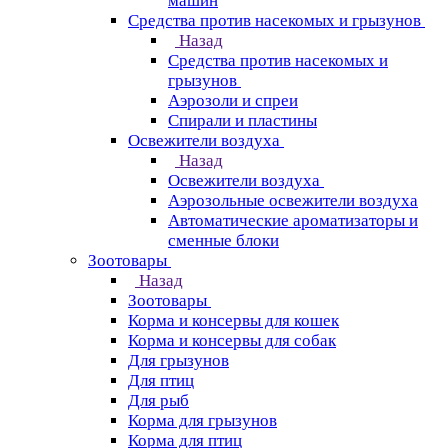
машин
Средства против насекомых и грызунов
Назад
Средства против насекомых и
грызунов
Аэрозоли и спреи
Спирали и пластины
Освежители воздуха
Назад
Освежители воздуха
Аэрозольные освежители воздуха
Автоматические ароматизаторы и
сменные блоки
Зоотовары
Назад
Зоотовары
Корма и консервы для кошек
Корма и консервы для собак
Для грызунов
Для птиц
Для рыб
Корма для грызунов
Корма для птиц