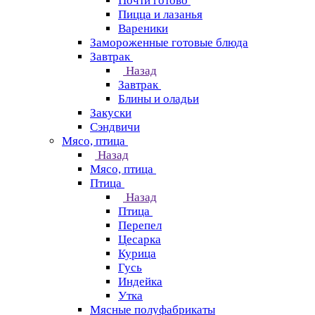
Почти готово
Пицца и лазанья
Вареники
Замороженные готовые блюда
Завтрак
Назад
Завтрак
Блины и оладьи
Закуски
Сэндвичи
Мясо, птица
Назад
Мясо, птица
Птица
Назад
Птица
Перепел
Цесарка
Курица
Гусь
Индейка
Утка
Мясные полуфабрикаты