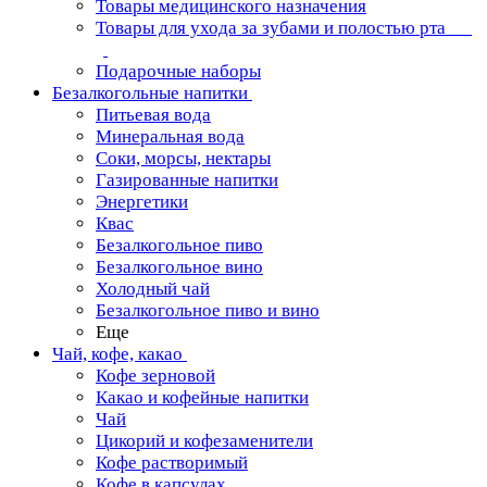
Товары медицинского назначения
Товары для ухода за зубами и полостью рта
Подарочные наборы
Безалкогольные напитки
Питьевая вода
Минеральная вода
Соки, морсы, нектары
Газированные напитки
Энергетики
Квас
Безалкогольное пиво
Безалкогольное вино
Холодный чай
Безалкогольное пиво и вино
Еще
Чай, кофе, какао
Кофе зерновой
Какао и кофейные напитки
Чай
Цикорий и кофезаменители
Кофе растворимый
Кофе в капсулах