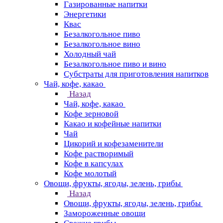
Газированные напитки
Энергетики
Квас
Безалкогольное пиво
Безалкогольное вино
Холодный чай
Безалкогольное пиво и вино
Субстраты для приготовления напитков
Чай, кофе, какао
Назад
Чай, кофе, какао
Кофе зерновой
Какао и кофейные напитки
Чай
Цикорий и кофезаменители
Кофе растворимый
Кофе в капсулах
Кофе молотый
Овощи, фрукты, ягоды, зелень, грибы
Назад
Овощи, фрукты, ягоды, зелень, грибы
Замороженные овощи