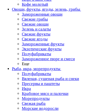
Кофе молотый
Овощи, фрукты, ягоды, зелень, грибы
Замороженные овощи
Свежие грибы
Свежие овощи
Зелень и салаты
Свежие фрукты
Свежие ягоды
Замороженные фрукты
Экзотические фрукты
Полуфабрикаты
Замороженное пюре и смеси
Еще
Рыба, икра, морепродукты
Полуфабрикаты
Вяленая, сушеная рыба и снеки
Пресервы и паштеты
Икра
Крабовое мясо и палочки
Морепродукты
Свежая рыба
Морские водоросли