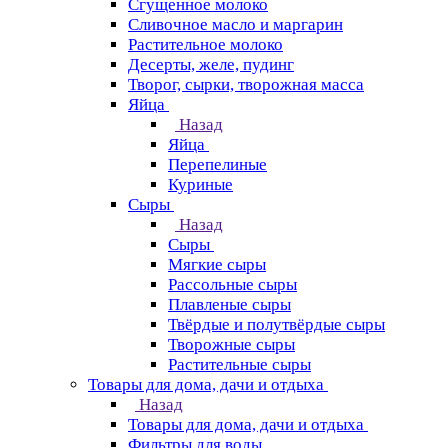
Сгущенное молоко
Сливочное масло и маргарин
Растительное молоко
Десерты, желе, пудинг
Творог, сырки, творожная масса
Яйца
Назад
Яйца
Перепелиные
Куриные
Сыры
Назад
Сыры
Мягкие сыры
Рассольные сыры
Плавленые сыры
Твёрдые и полутвёрдые сыры
Творожные сыры
Растительные сыры
Товары для дома, дачи и отдыха
Назад
Товары для дома, дачи и отдыха
Фильтры для воды