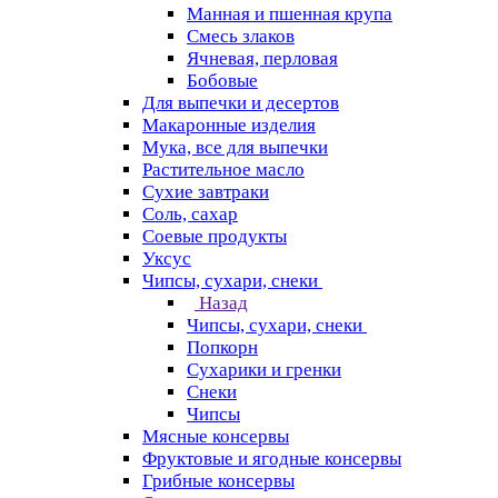
Манная и пшенная крупа
Смесь злаков
Ячневая, перловая
Бобовые
Для выпечки и десертов
Макаронные изделия
Мука, все для выпечки
Растительное масло
Сухие завтраки
Соль, сахар
Соевые продукты
Уксус
Чипсы, сухари, снеки
Назад
Чипсы, сухари, снеки
Попкорн
Сухарики и гренки
Снеки
Чипсы
Мясные консервы
Фруктовые и ягодные консервы
Грибные консервы