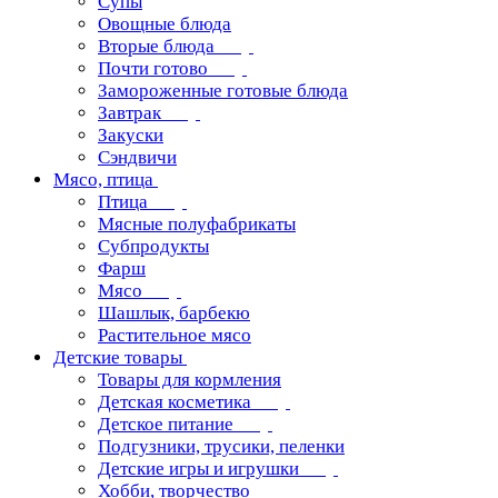
Супы
Овощные блюда
Вторые блюда
Почти готово
Замороженные готовые блюда
Завтрак
Закуски
Сэндвичи
Мясо, птица
Птица
Мясные полуфабрикаты
Субпродукты
Фарш
Мясо
Шашлык, барбекю
Растительное мясо
Детские товары
Товары для кормления
Детская косметика
Детское питание
Подгузники, трусики, пеленки
Детские игры и игрушки
Хобби, творчество