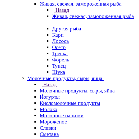
Живая, свежая, замороженная рыба
Назад
Живая, свежая, замороженная рыба
Другая рыба
Карп
Лосось
Осетр
Треска
Форель
Тунец
Щука
Молочные продукты, сыры, яйца
Назад
Молочные продукты, сыры, яйца
Йогурты
Кисломолочные продукты
Молоко
Молочные напитки
Мороженое
Сливки
Сметана