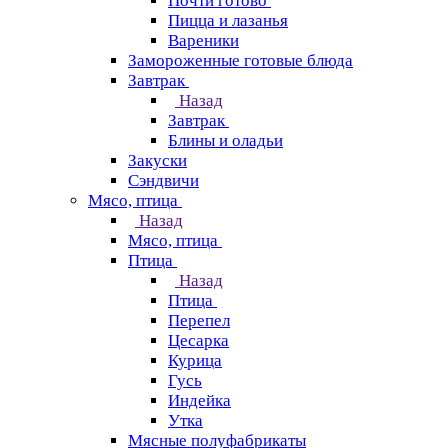
Почти готово
Пицца и лазанья
Вареники
Замороженные готовые блюда
Завтрак
Назад
Завтрак
Блины и оладьи
Закуски
Сэндвичи
Мясо, птица
Назад
Мясо, птица
Птица
Назад
Птица
Перепел
Цесарка
Курица
Гусь
Индейка
Утка
Мясные полуфабрикаты