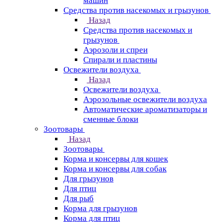
машин
Средства против насекомых и грызунов
Назад
Средства против насекомых и
грызунов
Аэрозоли и спреи
Спирали и пластины
Освежители воздуха
Назад
Освежители воздуха
Аэрозольные освежители воздуха
Автоматические ароматизаторы и
сменные блоки
Зоотовары
Назад
Зоотовары
Корма и консервы для кошек
Корма и консервы для собак
Для грызунов
Для птиц
Для рыб
Корма для грызунов
Корма для птиц