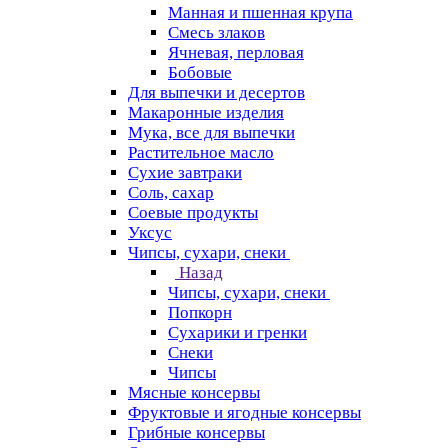
Манная и пшенная крупа
Смесь злаков
Ячневая, перловая
Бобовые
Для выпечки и десертов
Макаронные изделия
Мука, все для выпечки
Растительное масло
Сухие завтраки
Соль, сахар
Соевые продукты
Уксус
Чипсы, сухари, снеки
Назад
Чипсы, сухари, снеки
Попкорн
Сухарики и гренки
Снеки
Чипсы
Мясные консервы
Фруктовые и ягодные консервы
Грибные консервы