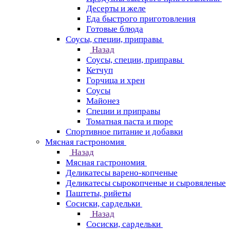
Десерты и желе
Еда быстрого приготовления
Готовые блюда
Соусы, специи, приправы
Назад
Соусы, специи, приправы
Кетчуп
Горчица и хрен
Соусы
Майонез
Специи и приправы
Томатная паста и пюре
Спортивное питание и добавки
Мясная гастрономия
Назад
Мясная гастрономия
Деликатесы варено-копченые
Деликатесы сырокопченые и сыровяленые
Паштеты, рийеты
Сосиски, сардельки
Назад
Сосиски, сардельки