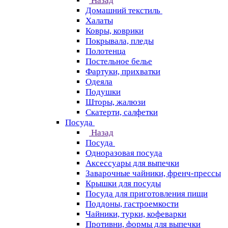
Назад
Домашний текстиль
Халаты
Ковры, коврики
Покрывала, пледы
Полотенца
Постельное белье
Фартуки, прихватки
Одеяла
Подушки
Шторы, жалюзи
Скатерти, салфетки
Посуда
Назад
Посуда
Одноразовая посуда
Аксессуары для выпечки
Заварочные чайники, френч-прессы
Крышки для посуды
Посуда для приготовления пищи
Поддоны, гастроемкости
Чайники, турки, кофеварки
Противни, формы для выпечки