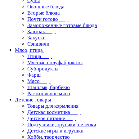
Супы
Овощные блюда
Вторые блюда
Почти готово
Замороженные готовые блюда
Завтрак
Закуски
Сэндвичи
Мясо, птица
Птица
Мясные полуфабрикаты
Субпродукты
Фарш
Мясо
Шашлык, барбекю
Растительное мясо
Детские товары
Товары для кормления
Детская косметика
Детское питание
Подгузники, трусики, пеленки
Детские игры и игрушки
Хобби, творчество