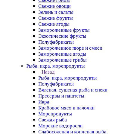
Свежие грибы
Свежие овощи
Зелень и салаты
Свежие фрукты
Свежие ягоды
Замороженные фрукты
Экзотические фрукты
Полуфабрикаты
Замороженное пюре и смеси
Замороженные ягоды
Замороженные грибы
Рыба, икра, морепродукты
Назад
Рыба, икра, морепродукты
Полуфабрикаты
Вяленая, сушеная рыба и снеки
Пресервы и паштеты
Икра
Крабовое мясо и палочки
Морепродукты
Свежая рыба
Морские водоросли
Слабосоленая и копченая рыба