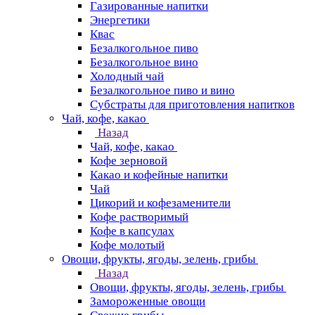
Газированные напитки
Энергетики
Квас
Безалкогольное пиво
Безалкогольное вино
Холодный чай
Безалкогольное пиво и вино
Субстраты для приготовления напитков
Чай, кофе, какао
Назад
Чай, кофе, какао
Кофе зерновой
Какао и кофейные напитки
Чай
Цикорий и кофезаменители
Кофе растворимый
Кофе в капсулах
Кофе молотый
Овощи, фрукты, ягоды, зелень, грибы
Назад
Овощи, фрукты, ягоды, зелень, грибы
Замороженные овощи