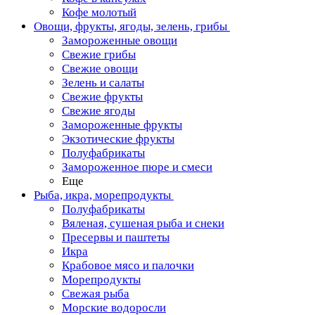
Кофе молотый
Овощи, фрукты, ягоды, зелень, грибы
Замороженные овощи
Свежие грибы
Свежие овощи
Зелень и салаты
Свежие фрукты
Свежие ягоды
Замороженные фрукты
Экзотические фрукты
Полуфабрикаты
Замороженное пюре и смеси
Еще
Рыба, икра, морепродукты
Полуфабрикаты
Вяленая, сушеная рыба и снеки
Пресервы и паштеты
Икра
Крабовое мясо и палочки
Морепродукты
Свежая рыба
Морские водоросли