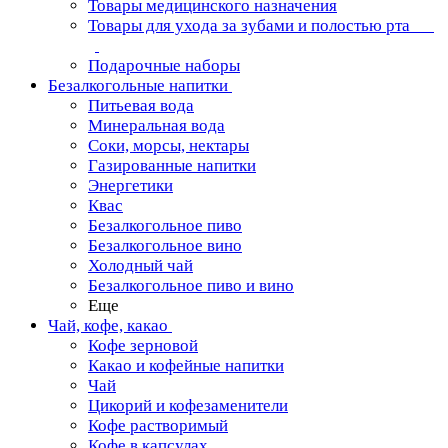
Товары медицинского назначения
Товары для ухода за зубами и полостью рта
Подарочные наборы
Безалкогольные напитки
Питьевая вода
Минеральная вода
Соки, морсы, нектары
Газированные напитки
Энергетики
Квас
Безалкогольное пиво
Безалкогольное вино
Холодный чай
Безалкогольное пиво и вино
Еще
Чай, кофе, какао
Кофе зерновой
Какао и кофейные напитки
Чай
Цикорий и кофезаменители
Кофе растворимый
Кофе в капсулах