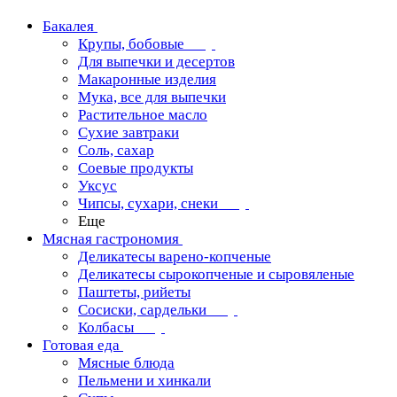
Бакалея
Крупы, бобовые
Для выпечки и десертов
Макаронные изделия
Мука, все для выпечки
Растительное масло
Сухие завтраки
Соль, сахар
Соевые продукты
Уксус
Чипсы, сухари, снеки
Еще
Мясная гастрономия
Деликатесы варено-копченые
Деликатесы сырокопченые и сыровяленые
Паштеты, рийеты
Сосиски, сардельки
Колбасы
Готовая еда
Мясные блюда
Пельмени и хинкали