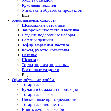
Уход за одеждой
Кухонный текстиль
Упаковка и обработка продуктов
Еще
Хлеб, выпечка, сладости
Шоколадные батончики
Замороженное тесто и выпечка
Сладкие подарочные наборы
Вафли и пряники
Зефир, мармелад, пастила
Кексы, рулеты, круассаны
Печенье
Шоколад
Торты, пироги, пирожные
Восточные сладости
Еще
Офис, обучение, хобби
Товары для офиса
Бумага и бумажная продукция
Товары для школы
Письменные принадлежности
Товары для творчества
Книги, журналы, хобби