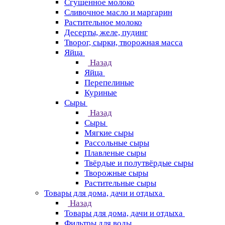
Сгущенное молоко
Сливочное масло и маргарин
Растительное молоко
Десерты, желе, пудинг
Творог, сырки, творожная масса
Яйца
Назад
Яйца
Перепелиные
Куриные
Сыры
Назад
Сыры
Мягкие сыры
Рассольные сыры
Плавленые сыры
Твёрдые и полутвёрдые сыры
Творожные сыры
Растительные сыры
Товары для дома, дачи и отдыха
Назад
Товары для дома, дачи и отдыха
Фильтры для воды