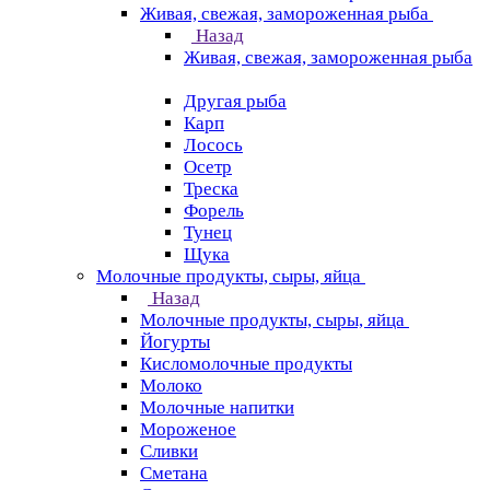
Живая, свежая, замороженная рыба
Назад
Живая, свежая, замороженная рыба
Другая рыба
Карп
Лосось
Осетр
Треска
Форель
Тунец
Щука
Молочные продукты, сыры, яйца
Назад
Молочные продукты, сыры, яйца
Йогурты
Кисломолочные продукты
Молоко
Молочные напитки
Мороженое
Сливки
Сметана