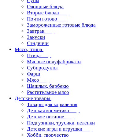
Супы
Овощные блюда
Вторые блюда
Почти готово
Замороженные готовые блюда
Завтрак
Закуски
Сэндвичи
Мясо, птица
Птица
Мясные полуфабрикаты
Субпродукты
Фарш
Мясо
Шашлык, барбекю
Растительное мясо
Детские товары
Товары для кормления
Детская косметика
Детское питание
Подгузники, трусики, пеленки
Детские игры и игрушки
Хобби, творчество