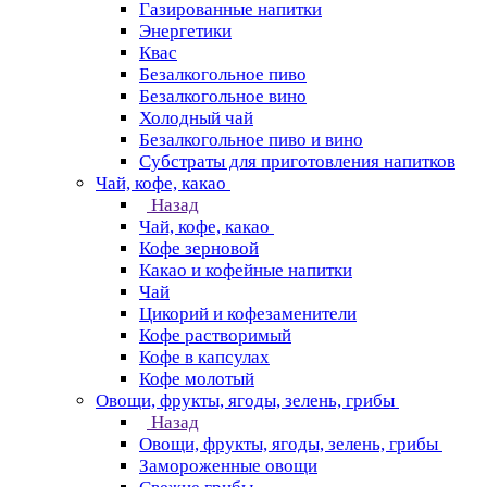
Газированные напитки
Энергетики
Квас
Безалкогольное пиво
Безалкогольное вино
Холодный чай
Безалкогольное пиво и вино
Субстраты для приготовления напитков
Чай, кофе, какао
Назад
Чай, кофе, какао
Кофе зерновой
Какао и кофейные напитки
Чай
Цикорий и кофезаменители
Кофе растворимый
Кофе в капсулах
Кофе молотый
Овощи, фрукты, ягоды, зелень, грибы
Назад
Овощи, фрукты, ягоды, зелень, грибы
Замороженные овощи