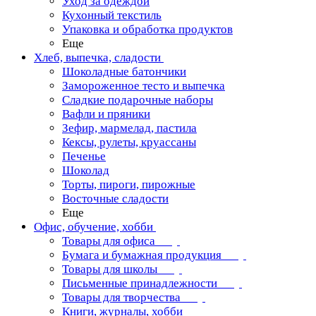
Уход за одеждой
Кухонный текстиль
Упаковка и обработка продуктов
Еще
Хлеб, выпечка, сладости
Шоколадные батончики
Замороженное тесто и выпечка
Сладкие подарочные наборы
Вафли и пряники
Зефир, мармелад, пастила
Кексы, рулеты, круассаны
Печенье
Шоколад
Торты, пироги, пирожные
Восточные сладости
Еще
Офис, обучение, хобби
Товары для офиса
Бумага и бумажная продукция
Товары для школы
Письменные принадлежности
Товары для творчества
Книги, журналы, хобби