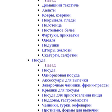
Назад
Домашний текстиль
Халаты
Ковры, коврики
Покрывала, пледы
Полотенца
Постельное белье
Фартуки, прихватки
Одеяла
Подушки
Шторы, жалюзи
Скатерти, салфетки
Посуда
Назад
Посуда
Одноразовая посуда
Аксессуары для выпечки
Заварочные чайники, френч-прессы
Крышки для посуды
Посуда для приготовления пищи
Поддоны, гастроемкости
Чайники, турки, кофеварки
Противни, формы для выпечки