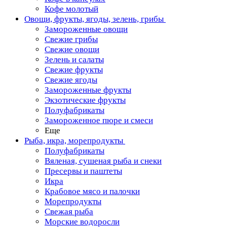
Кофе молотый
Овощи, фрукты, ягоды, зелень, грибы
Замороженные овощи
Свежие грибы
Свежие овощи
Зелень и салаты
Свежие фрукты
Свежие ягоды
Замороженные фрукты
Экзотические фрукты
Полуфабрикаты
Замороженное пюре и смеси
Еще
Рыба, икра, морепродукты
Полуфабрикаты
Вяленая, сушеная рыба и снеки
Пресервы и паштеты
Икра
Крабовое мясо и палочки
Морепродукты
Свежая рыба
Морские водоросли