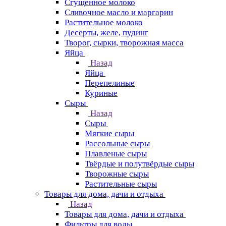
Сгущенное молоко
Сливочное масло и маргарин
Растительное молоко
Десерты, желе, пудинг
Творог, сырки, творожная масса
Яйца
Назад
Яйца
Перепелиные
Куриные
Сыры
Назад
Сыры
Мягкие сыры
Рассольные сыры
Плавленые сыры
Твёрдые и полутвёрдые сыры
Творожные сыры
Растительные сыры
Товары для дома, дачи и отдыха
Назад
Товары для дома, дачи и отдыха
Фильтры для воды