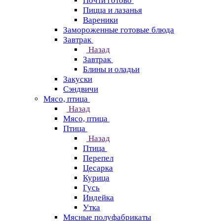
Почти готово
Пицца и лазанья
Вареники
Замороженные готовые блюда
Завтрак
Назад
Завтрак
Блины и оладьи
Закуски
Сэндвичи
Мясо, птица
Назад
Мясо, птица
Птица
Назад
Птица
Перепел
Цесарка
Курица
Гусь
Индейка
Утка
Мясные полуфабрикаты