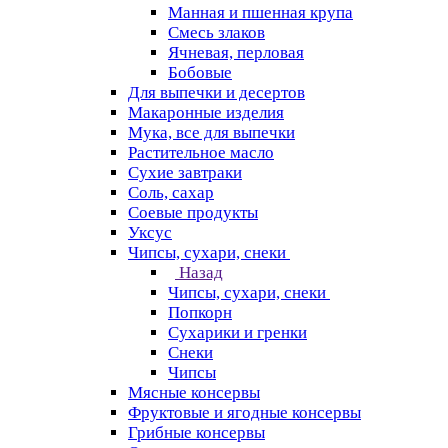
Манная и пшенная крупа
Смесь злаков
Ячневая, перловая
Бобовые
Для выпечки и десертов
Макаронные изделия
Мука, все для выпечки
Растительное масло
Сухие завтраки
Соль, сахар
Соевые продукты
Уксус
Чипсы, сухари, снеки
Назад
Чипсы, сухари, снеки
Попкорн
Сухарики и гренки
Снеки
Чипсы
Мясные консервы
Фруктовые и ягодные консервы
Грибные консервы