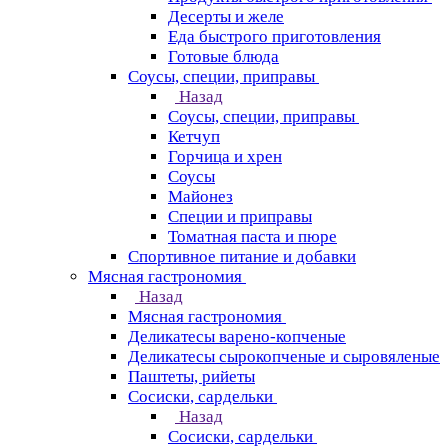
Десерты и желе
Еда быстрого приготовления
Готовые блюда
Соусы, специи, приправы
Назад
Соусы, специи, приправы
Кетчуп
Горчица и хрен
Соусы
Майонез
Специи и приправы
Томатная паста и пюре
Спортивное питание и добавки
Мясная гастрономия
Назад
Мясная гастрономия
Деликатесы варено-копченые
Деликатесы сырокопченые и сыровяленые
Паштеты, рийеты
Сосиски, сардельки
Назад
Сосиски, сардельки