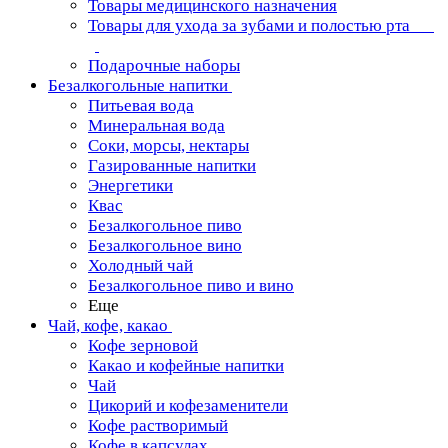
Товары медицинского назначения
Товары для ухода за зубами и полостью рта
Подарочные наборы
Безалкогольные напитки
Питьевая вода
Минеральная вода
Соки, морсы, нектары
Газированные напитки
Энергетики
Квас
Безалкогольное пиво
Безалкогольное вино
Холодный чай
Безалкогольное пиво и вино
Еще
Чай, кофе, какао
Кофе зерновой
Какао и кофейные напитки
Чай
Цикорий и кофезаменители
Кофе растворимый
Кофе в капсулах