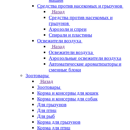
машин
Средства против насекомых и грызунов
Назад
Средства против насекомых и
грызунов
Аэрозоли и спреи
Спирали и пластины
Освежители воздуха
Назад
Освежители воздуха
Аэрозольные освежители воздуха
Автоматические ароматизаторы и
сменные блоки
Зоотовары
Назад
Зоотовары
Корма и консервы для кошек
Корма и консервы для собак
Для грызунов
Для птиц
Для рыб
Корма для грызунов
Корма для птиц