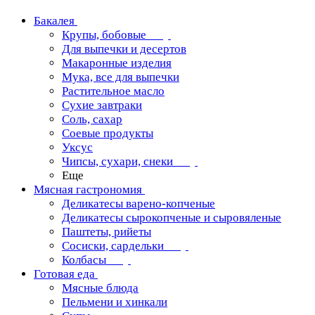
Бакалея
Крупы, бобовые
Для выпечки и десертов
Макаронные изделия
Мука, все для выпечки
Растительное масло
Сухие завтраки
Соль, сахар
Соевые продукты
Уксус
Чипсы, сухари, снеки
Еще
Мясная гастрономия
Деликатесы варено-копченые
Деликатесы сырокопченые и сыровяленые
Паштеты, рийеты
Сосиски, сардельки
Колбасы
Готовая еда
Мясные блюда
Пельмени и хинкали