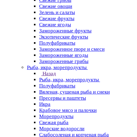
Свежие грибы
Свежие овощи
Зелень и салаты
Свежие фрукты
Свежие ягоды
Замороженные фрукты
Экзотические фрукты
Полуфабрикаты
Замороженное пюре и смеси
Замороженные ягоды
Замороженные грибы
Рыба, икра, морепродукты
Назад
Рыба, икра, морепродукты
Полуфабрикаты
Вяленая, сушеная рыба и снеки
Пресервы и паштеты
Икра
Крабовое мясо и палочки
Морепродукты
Свежая рыба
Морские водоросли
Слабосоленая и копченая рыба