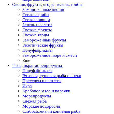
Овощи, фрукты, ягоды, зелень, грибы
Замороженные овощи
Свежие грибы
Свежие овощи
Зелень и салаты
Свежие фрукты
Свежие ягоды
Замороженные фрукты
Экзотические фрукты
Полуфабрикаты
Замороженное пюре и смеси
Еще
Рыба, икра, морепродукты
Полуфабрикаты
Вяленая, сушеная рыба и снеки
Пресервы и паштеты
Икра
Крабовое мясо и палочки
Морепродукты
Свежая рыба
Морские водоросли
Слабосоленая и копченая рыба