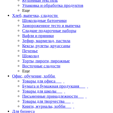
Кухонный текстиль
Упаковка и обработка продуктов
Еще
Хлеб, выпечка, сладости
Шоколадные батончики
Замороженное тесто и выпечка
Сладкие подарочные наборы
Вафли и пряники
Зефир, мармелад, пастила
Кексы, рулеты, круассаны
Печенье
Шоколад
Торты, пироги, пирожные
Восточные сладости
Еще
Офис, обучение, хобби
Товары для офиса
Бумага и бумажная продукция
Товары для школы
Письменные принадлежности
Товары для творчества
Книги, журналы, хобби
Для бизнеса