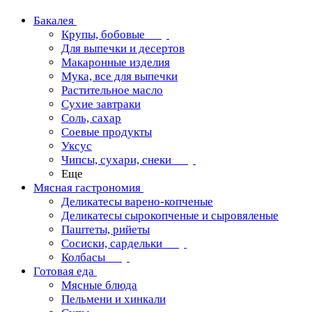
Бакалея
Крупы, бобовые
Для выпечки и десертов
Макаронные изделия
Мука, все для выпечки
Растительное масло
Сухие завтраки
Соль, сахар
Соевые продукты
Уксус
Чипсы, сухари, снеки
Еще
Мясная гастрономия
Деликатесы варено-копченые
Деликатесы сырокопченые и сыровяленые
Паштеты, рийеты
Сосиски, сардельки
Колбасы
Готовая еда
Мясные блюда
Пельмени и хинкали