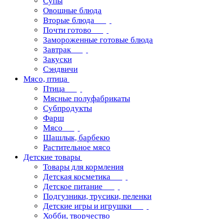
Супы
Овощные блюда
Вторые блюда
Почти готово
Замороженные готовые блюда
Завтрак
Закуски
Сэндвичи
Мясо, птица
Птица
Мясные полуфабрикаты
Субпродукты
Фарш
Мясо
Шашлык, барбекю
Растительное мясо
Детские товары
Товары для кормления
Детская косметика
Детское питание
Подгузники, трусики, пеленки
Детские игры и игрушки
Хобби, творчество