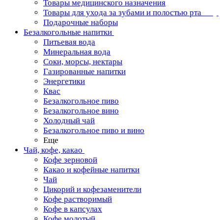
Товары медицинского назначения
Товары для ухода за зубами и полостью рта
Подарочные наборы
Безалкогольные напитки
Питьевая вода
Минеральная вода
Соки, морсы, нектары
Газированные напитки
Энергетики
Квас
Безалкогольное пиво
Безалкогольное вино
Холодный чай
Безалкогольное пиво и вино
Еще
Чай, кофе, какао
Кофе зерновой
Какао и кофейные напитки
Чай
Цикорий и кофезаменители
Кофе растворимый
Кофе в капсулах
Кофе молотый