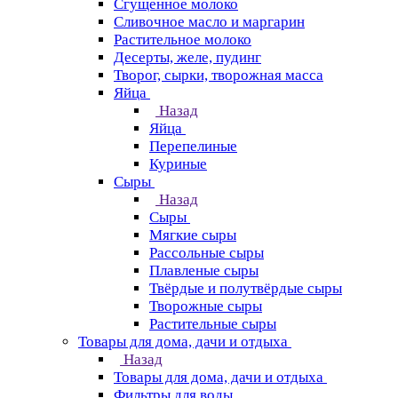
Сгущенное молоко
Сливочное масло и маргарин
Растительное молоко
Десерты, желе, пудинг
Творог, сырки, творожная масса
Яйца
Назад
Яйца
Перепелиные
Куриные
Сыры
Назад
Сыры
Мягкие сыры
Рассольные сыры
Плавленые сыры
Твёрдые и полутвёрдые сыры
Творожные сыры
Растительные сыры
Товары для дома, дачи и отдыха
Назад
Товары для дома, дачи и отдыха
Фильтры для воды