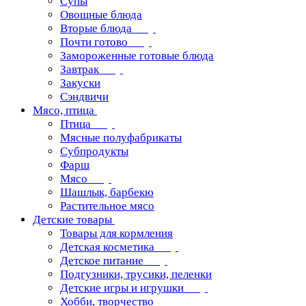
Супы
Овощные блюда
Вторые блюда
Почти готово
Замороженные готовые блюда
Завтрак
Закуски
Сэндвичи
Мясо, птица
Птица
Мясные полуфабрикаты
Субпродукты
Фарш
Мясо
Шашлык, барбекю
Растительное мясо
Детские товары
Товары для кормления
Детская косметика
Детское питание
Подгузники, трусики, пеленки
Детские игры и игрушки
Хобби, творчество