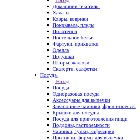
Назад
Домашний текстиль
Халаты
Ковры, коврики
Покрывала, пледы
Полотенца
Постельное белье
Фартуки, прихватки
Одеяла
Подушки
Шторы, жалюзи
Скатерти, салфетки
Посуда
Назад
Посуда
Одноразовая посуда
Аксессуары для выпечки
Заварочные чайники, френч-прессы
Крышки для посуды
Посуда для приготовления пищи
Поддоны, гастроемкости
Чайники, турки, кофеварки
Противни, формы для выпечки