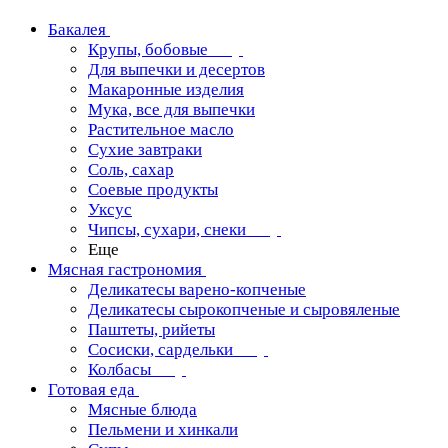
Бакалея
Крупы, бобовые
Для выпечки и десертов
Макаронные изделия
Мука, все для выпечки
Растительное масло
Сухие завтраки
Соль, сахар
Соевые продукты
Уксус
Чипсы, сухари, снеки
Еще
Мясная гастрономия
Деликатесы варено-копченые
Деликатесы сырокопченые и сыровяленые
Паштеты, рийеты
Сосиски, сардельки
Колбасы
Готовая еда
Мясные блюда
Пельмени и хинкали