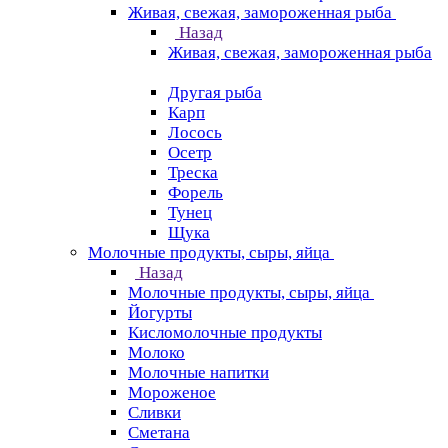
Живая, свежая, замороженная рыба
Назад
Живая, свежая, замороженная рыба
Другая рыба
Карп
Лосось
Осетр
Треска
Форель
Тунец
Щука
Молочные продукты, сыры, яйца
Назад
Молочные продукты, сыры, яйца
Йогурты
Кисломолочные продукты
Молоко
Молочные напитки
Мороженое
Сливки
Сметана