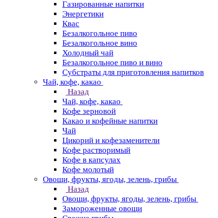
Газированные напитки
Энергетики
Квас
Безалкогольное пиво
Безалкогольное вино
Холодный чай
Безалкогольное пиво и вино
Субстраты для приготовления напитков
Чай, кофе, какао
Назад
Чай, кофе, какао
Кофе зерновой
Какао и кофейные напитки
Чай
Цикорий и кофезаменители
Кофе растворимый
Кофе в капсулах
Кофе молотый
Овощи, фрукты, ягоды, зелень, грибы
Назад
Овощи, фрукты, ягоды, зелень, грибы
Замороженные овощи