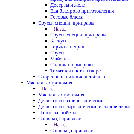
Десерты и желе
Еда быстрого приготовления
Готовые блюда
Соусы, специи, приправы
Назад
Соусы, специи, приправы
Кетчуп
Горчица и хрен
Соусы
Майонез
Специи и приправы
Томатная паста и пюре
Спортивное питание и добавки
Мясная гастрономия
Назад
Мясная гастрономия
Деликатесы варено-копченые
Деликатесы сырокопченые и сыровяленые
Паштеты, рийеты
Сосиски, сардельки
Назад
Сосиски, сардельки