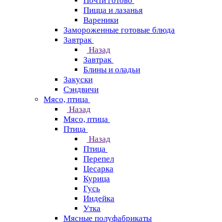
Почти готово
Пицца и лазанья
Вареники
Замороженные готовые блюда
Завтрак
Назад
Завтрак
Блины и оладьи
Закуски
Сэндвичи
Мясо, птица
Назад
Мясо, птица
Птица
Назад
Птица
Перепел
Цесарка
Курица
Гусь
Индейка
Утка
Мясные полуфабрикаты