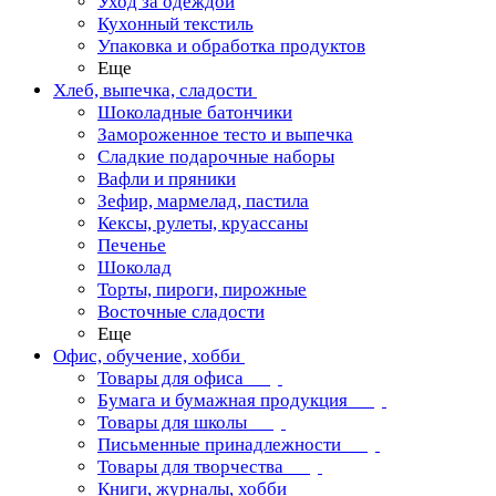
Уход за одеждой
Кухонный текстиль
Упаковка и обработка продуктов
Еще
Хлеб, выпечка, сладости
Шоколадные батончики
Замороженное тесто и выпечка
Сладкие подарочные наборы
Вафли и пряники
Зефир, мармелад, пастила
Кексы, рулеты, круассаны
Печенье
Шоколад
Торты, пироги, пирожные
Восточные сладости
Еще
Офис, обучение, хобби
Товары для офиса
Бумага и бумажная продукция
Товары для школы
Письменные принадлежности
Товары для творчества
Книги, журналы, хобби