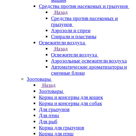
машин
Средства против насекомых и грызунов
Назад
Средства против насекомых и
грызунов
Аэрозоли и спреи
Спирали и пластины
Освежители воздуха
Назад
Освежители воздуха
Аэрозольные освежители воздуха
Автоматические ароматизаторы и
сменные блоки
Зоотовары
Назад
Зоотовары
Корма и консервы для кошек
Корма и консервы для собак
Для грызунов
Для птиц
Для рыб
Корма для грызунов
Корма для птиц