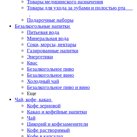
Товары медицинского назначения
Товары для ухода за зубами и полостью рта
Подарочные наборы
Безалкогольные напитки
Питьевая вода
Минеральная вода
Соки, морсы, нектары
Газированные напитки
Энергетики
Квас
Безалкогольное пиво
Безалкогольное вино
Холодный чай
Безалкогольное пиво и вино
Еще
Чай, кофе, какао
Кофе зерновой
Какао и кофейные напитки
Чай
Цикорий и кофезаменители
Кофе растворимый
Кофе в капсулах