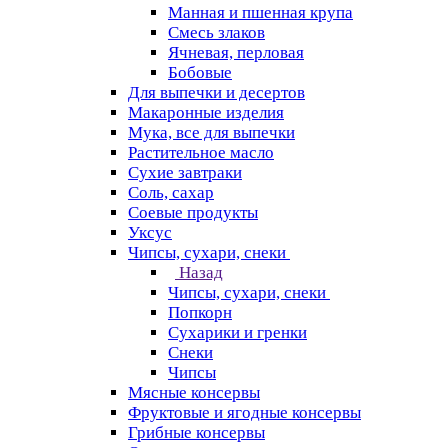
Манная и пшенная крупа
Смесь злаков
Ячневая, перловая
Бобовые
Для выпечки и десертов
Макаронные изделия
Мука, все для выпечки
Растительное масло
Сухие завтраки
Соль, сахар
Соевые продукты
Уксус
Чипсы, сухари, снеки
Назад
Чипсы, сухари, снеки
Попкорн
Сухарики и гренки
Снеки
Чипсы
Мясные консервы
Фруктовые и ягодные консервы
Грибные консервы