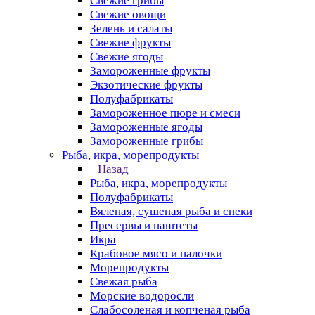
Свежие грибы
Свежие овощи
Зелень и салаты
Свежие фрукты
Свежие ягоды
Замороженные фрукты
Экзотические фрукты
Полуфабрикаты
Замороженное пюре и смеси
Замороженные ягоды
Замороженные грибы
Рыба, икра, морепродукты
Назад
Рыба, икра, морепродукты
Полуфабрикаты
Вяленая, сушеная рыба и снеки
Пресервы и паштеты
Икра
Крабовое мясо и палочки
Морепродукты
Свежая рыба
Морские водоросли
Слабосоленая и копченая рыба