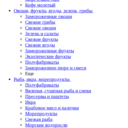
Кофе молотый
Овощи, фрукты, ягоды, зелень, грибы
Замороженные овощи
Свежие грибы
Свежие овощи
Зелень и салаты
Свежие фрукты
Свежие ягоды
Замороженные фрукты
Экзотические фрукты
Полуфабрикаты
Замороженное пюре и смеси
Еще
Рыба, икра, морепродукты
Полуфабрикаты
Вяленая, сушеная рыба и снеки
Пресервы и паштеты
Икра
Крабовое мясо и палочки
Морепродукты
Свежая рыба
Морские водоросли