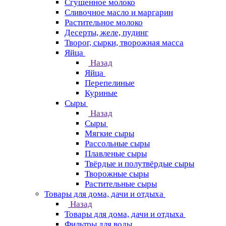
Сгущенное молоко
Сливочное масло и маргарин
Растительное молоко
Десерты, желе, пудинг
Творог, сырки, творожная масса
Яйца
Назад
Яйца
Перепелиные
Куриные
Сыры
Назад
Сыры
Мягкие сыры
Рассольные сыры
Плавленые сыры
Твёрдые и полутвёрдые сыры
Творожные сыры
Растительные сыры
Товары для дома, дачи и отдыха
Назад
Товары для дома, дачи и отдыха
Фильтры для воды