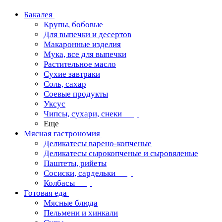
Бакалея
Крупы, бобовые
Для выпечки и десертов
Макаронные изделия
Мука, все для выпечки
Растительное масло
Сухие завтраки
Соль, сахар
Соевые продукты
Уксус
Чипсы, сухари, снеки
Еще
Мясная гастрономия
Деликатесы варено-копченые
Деликатесы сырокопченые и сыровяленые
Паштеты, рийеты
Сосиски, сардельки
Колбасы
Готовая еда
Мясные блюда
Пельмени и хинкали