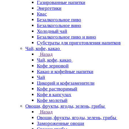
Газированные напитки
Энергетики
Квас
Безалкогольное пиво
Безалкогольное вино
Холодный чай
Безалкогольное пиво и вино
Субстраты для приготовления напитков
Чай, кофе, какао
Назад
Чай, кофе, какао
Кофе зерновой
Какао и кофейные напитки
Чай
Цикорий и кофезаменители
Кофе растворимый
Кофе в капсулах
Кофе молотый
Овощи, фрукты, ягоды, зелень, грибы
Назад
Овощи, фрукты, ягоды, зелень, грибы
Замороженные овощи