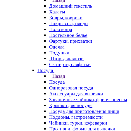
Назад
Домашний текстиль
Халаты
Ковры, коврики
Покрывала, пледы
Полотенца
Постельное белье
Фартуки, прихватки
Одеяла
Подушки
Шторы, жалюзи
Скатерти, салфетки
Посуда
Назад
Посуда
Одноразовая посуда
Аксессуары для выпечки
Заварочные чайники, френч-прессы
Крышки для посуды
Посуда для приготовления пищи
Поддоны, гастроемкости
Чайники, турки, кофеварки
Противни, формы для выпечки