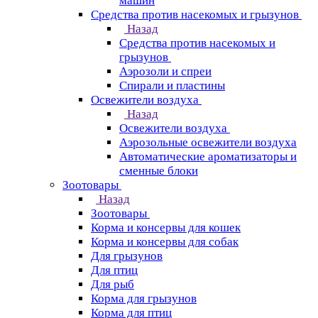
машин
Средства против насекомых и грызунов
Назад
Средства против насекомых и
грызунов
Аэрозоли и спреи
Спирали и пластины
Освежители воздуха
Назад
Освежители воздуха
Аэрозольные освежители воздуха
Автоматические ароматизаторы и
сменные блоки
Зоотовары
Назад
Зоотовары
Корма и консервы для кошек
Корма и консервы для собак
Для грызунов
Для птиц
Для рыб
Корма для грызунов
Корма для птиц