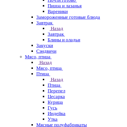
Почти готово
Пицца и лазанья
Вареники
Замороженные готовые блюда
Завтрак
Назад
Завтрак
Блины и оладьи
Закуски
Сэндвичи
Мясо, птица
Назад
Мясо, птица
Птица
Назад
Птица
Перепел
Цесарка
Курица
Гусь
Индейка
Утка
Мясные полуфабрикаты