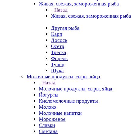
Живая, свежая, замороженная рыба
Назад
Живая, свежая, замороженная рыба
Другая рыба
Карп
Лосось
Осетр
Треска
Форель
Тунец
Щука
Молочные продукты, сыры, яйца
Назад
Молочные продукты, сыры, яйца
Йогурты
Кисломолочные продукты
Молоко
Молочные напитки
Мороженое
Сливки
Сметана