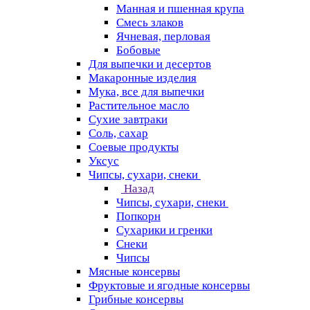
Манная и пшенная крупа
Смесь злаков
Ячневая, перловая
Бобовые
Для выпечки и десертов
Макаронные изделия
Мука, все для выпечки
Растительное масло
Сухие завтраки
Соль, сахар
Соевые продукты
Уксус
Чипсы, сухари, снеки
Назад
Чипсы, сухари, снеки
Попкорн
Сухарики и гренки
Снеки
Чипсы
Мясные консервы
Фруктовые и ягодные консервы
Грибные консервы