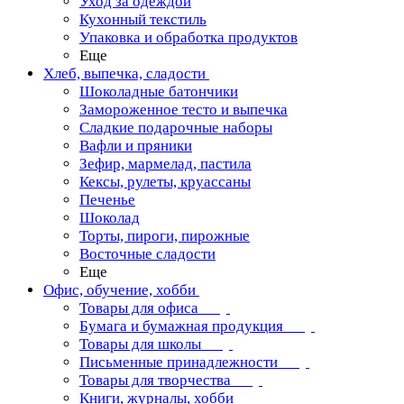
Уход за одеждой
Кухонный текстиль
Упаковка и обработка продуктов
Еще
Хлеб, выпечка, сладости
Шоколадные батончики
Замороженное тесто и выпечка
Сладкие подарочные наборы
Вафли и пряники
Зефир, мармелад, пастила
Кексы, рулеты, круассаны
Печенье
Шоколад
Торты, пироги, пирожные
Восточные сладости
Еще
Офис, обучение, хобби
Товары для офиса
Бумага и бумажная продукция
Товары для школы
Письменные принадлежности
Товары для творчества
Книги, журналы, хобби