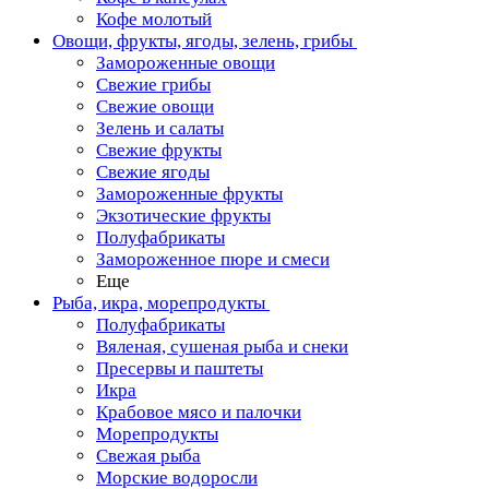
Кофе молотый
Овощи, фрукты, ягоды, зелень, грибы
Замороженные овощи
Свежие грибы
Свежие овощи
Зелень и салаты
Свежие фрукты
Свежие ягоды
Замороженные фрукты
Экзотические фрукты
Полуфабрикаты
Замороженное пюре и смеси
Еще
Рыба, икра, морепродукты
Полуфабрикаты
Вяленая, сушеная рыба и снеки
Пресервы и паштеты
Икра
Крабовое мясо и палочки
Морепродукты
Свежая рыба
Морские водоросли