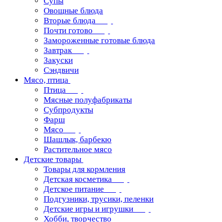
Супы
Овощные блюда
Вторые блюда
Почти готово
Замороженные готовые блюда
Завтрак
Закуски
Сэндвичи
Мясо, птица
Птица
Мясные полуфабрикаты
Субпродукты
Фарш
Мясо
Шашлык, барбекю
Растительное мясо
Детские товары
Товары для кормления
Детская косметика
Детское питание
Подгузники, трусики, пеленки
Детские игры и игрушки
Хобби, творчество