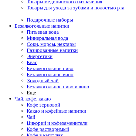
Товары медицинского назначения
Товары для ухода за зубами и полостью рта
Подарочные наборы
Безалкогольные напитки
Питьевая вода
Минеральная вода
Соки, морсы, нектары
Газированные напитки
Энергетики
Квас
Безалкогольное пиво
Безалкогольное вино
Холодный чай
Безалкогольное пиво и вино
Еще
Чай, кофе, какао
Кофе зерновой
Какао и кофейные напитки
Чай
Цикорий и кофезаменители
Кофе растворимый
Кофе в капсулах