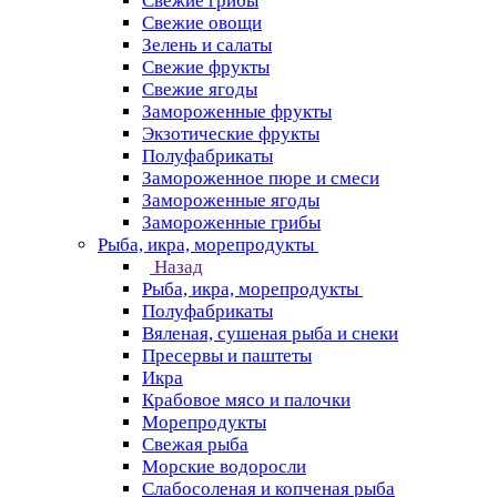
Свежие грибы
Свежие овощи
Зелень и салаты
Свежие фрукты
Свежие ягоды
Замороженные фрукты
Экзотические фрукты
Полуфабрикаты
Замороженное пюре и смеси
Замороженные ягоды
Замороженные грибы
Рыба, икра, морепродукты
Назад
Рыба, икра, морепродукты
Полуфабрикаты
Вяленая, сушеная рыба и снеки
Пресервы и паштеты
Икра
Крабовое мясо и палочки
Морепродукты
Свежая рыба
Морские водоросли
Слабосоленая и копченая рыба