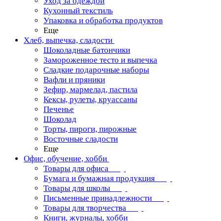
Уход за одеждой
Кухонный текстиль
Упаковка и обработка продуктов
Еще
Хлеб, выпечка, сладости
Шоколадные батончики
Замороженное тесто и выпечка
Сладкие подарочные наборы
Вафли и пряники
Зефир, мармелад, пастила
Кексы, рулеты, круассаны
Печенье
Шоколад
Торты, пироги, пирожные
Восточные сладости
Еще
Офис, обучение, хобби
Товары для офиса
Бумага и бумажная продукция
Товары для школы
Письменные принадлежности
Товары для творчества
Книги, журналы, хобби