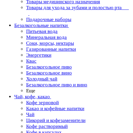
Товары медицинского назначения
Товары для ухода за зубами и полостью рта
Подарочные наборы
Безалкогольные напитки
Питьевая вода
Минеральная вода
Соки, морсы, нектары
Газированные напитки
Энергетики
Квас
Безалкогольное пиво
Безалкогольное вино
Холодный чай
Безалкогольное пиво и вино
Еще
Чай, кофе, какао
Кофе зерновой
Какао и кофейные напитки
Чай
Цикорий и кофезаменители
Кофе растворимый
Кофе в капсулах