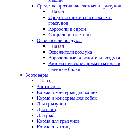
машин
Средства против насекомых и грызунов
Назад
Средства против насекомых и
грызунов
Аэрозоли и спреи
Спирали и пластины
Освежители воздуха
Назад
Освежители воздуха
Аэрозольные освежители воздуха
Автоматические ароматизаторы и
сменные блоки
Зоотовары
Назад
Зоотовары
Корма и консервы для кошек
Корма и консервы для собак
Для грызунов
Для птиц
Для рыб
Корма для грызунов
Корма для птиц