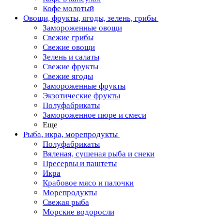
Кофе молотый
Овощи, фрукты, ягоды, зелень, грибы
Замороженные овощи
Свежие грибы
Свежие овощи
Зелень и салаты
Свежие фрукты
Свежие ягоды
Замороженные фрукты
Экзотические фрукты
Полуфабрикаты
Замороженное пюре и смеси
Еще
Рыба, икра, морепродукты
Полуфабрикаты
Вяленая, сушеная рыба и снеки
Пресервы и паштеты
Икра
Крабовое мясо и палочки
Морепродукты
Свежая рыба
Морские водоросли