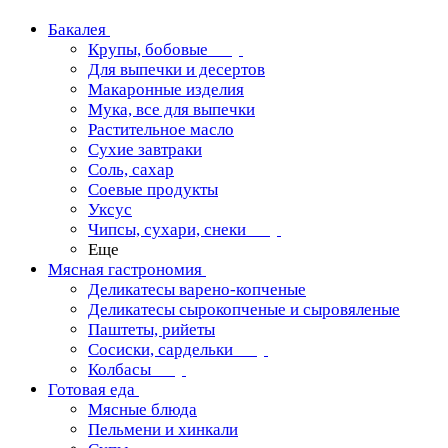
Бакалея
Крупы, бобовые
Для выпечки и десертов
Макаронные изделия
Мука, все для выпечки
Растительное масло
Сухие завтраки
Соль, сахар
Соевые продукты
Уксус
Чипсы, сухари, снеки
Еще
Мясная гастрономия
Деликатесы варено-копченые
Деликатесы сырокопченые и сыровяленые
Паштеты, рийеты
Сосиски, сардельки
Колбасы
Готовая еда
Мясные блюда
Пельмени и хинкали