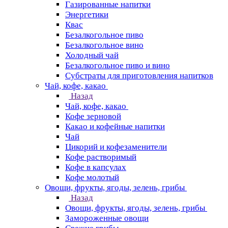
Газированные напитки
Энергетики
Квас
Безалкогольное пиво
Безалкогольное вино
Холодный чай
Безалкогольное пиво и вино
Субстраты для приготовления напитков
Чай, кофе, какао
Назад
Чай, кофе, какао
Кофе зерновой
Какао и кофейные напитки
Чай
Цикорий и кофезаменители
Кофе растворимый
Кофе в капсулах
Кофе молотый
Овощи, фрукты, ягоды, зелень, грибы
Назад
Овощи, фрукты, ягоды, зелень, грибы
Замороженные овощи