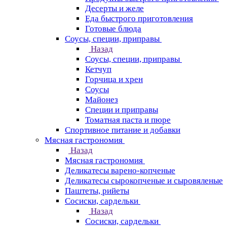
Десерты и желе
Еда быстрого приготовления
Готовые блюда
Соусы, специи, приправы
Назад
Соусы, специи, приправы
Кетчуп
Горчица и хрен
Соусы
Майонез
Специи и приправы
Томатная паста и пюре
Спортивное питание и добавки
Мясная гастрономия
Назад
Мясная гастрономия
Деликатесы варено-копченые
Деликатесы сырокопченые и сыровяленые
Паштеты, рийеты
Сосиски, сардельки
Назад
Сосиски, сардельки