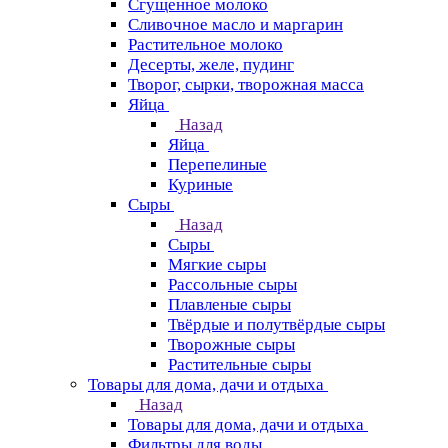
Сгущенное молоко
Сливочное масло и маргарин
Растительное молоко
Десерты, желе, пудинг
Творог, сырки, творожная масса
Яйца
Назад
Яйца
Перепелиные
Куриные
Сыры
Назад
Сыры
Мягкие сыры
Рассольные сыры
Плавленые сыры
Твёрдые и полутвёрдые сыры
Творожные сыры
Растительные сыры
Товары для дома, дачи и отдыха
Назад
Товары для дома, дачи и отдыха
Фильтры для воды