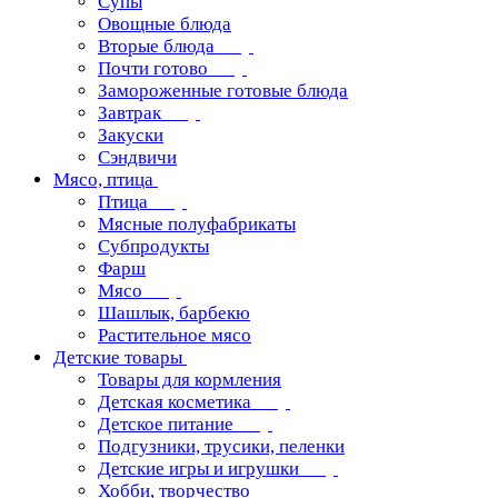
Супы
Овощные блюда
Вторые блюда
Почти готово
Замороженные готовые блюда
Завтрак
Закуски
Сэндвичи
Мясо, птица
Птица
Мясные полуфабрикаты
Субпродукты
Фарш
Мясо
Шашлык, барбекю
Растительное мясо
Детские товары
Товары для кормления
Детская косметика
Детское питание
Подгузники, трусики, пеленки
Детские игры и игрушки
Хобби, творчество