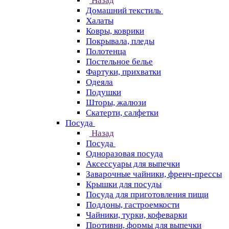
Назад
Домашний текстиль
Халаты
Ковры, коврики
Покрывала, пледы
Полотенца
Постельное белье
Фартуки, прихватки
Одеяла
Подушки
Шторы, жалюзи
Скатерти, салфетки
Посуда
Назад
Посуда
Одноразовая посуда
Аксессуары для выпечки
Заварочные чайники, френч-прессы
Крышки для посуды
Посуда для приготовления пищи
Поддоны, гастроемкости
Чайники, турки, кофеварки
Противни, формы для выпечки