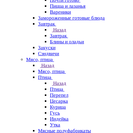
Почти готово
Пицца и лазанья
Вареники
Замороженные готовые блюда
Завтрак
Назад
Завтрак
Блины и оладьи
Закуски
Сэндвичи
Мясо, птица
Назад
Мясо, птица
Птица
Назад
Птица
Перепел
Цесарка
Курица
Гусь
Индейка
Утка
Мясные полуфабрикаты