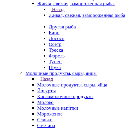
Живая, свежая, замороженная рыба
Назад
Живая, свежая, замороженная рыба
Другая рыба
Карп
Лосось
Осетр
Треска
Форель
Тунец
Щука
Молочные продукты, сыры, яйца
Назад
Молочные продукты, сыры, яйца
Йогурты
Кисломолочные продукты
Молоко
Молочные напитки
Мороженое
Сливки
Сметана