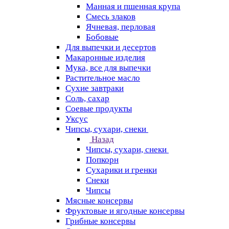
Манная и пшенная крупа
Смесь злаков
Ячневая, перловая
Бобовые
Для выпечки и десертов
Макаронные изделия
Мука, все для выпечки
Растительное масло
Сухие завтраки
Соль, сахар
Соевые продукты
Уксус
Чипсы, сухари, снеки
Назад
Чипсы, сухари, снеки
Попкорн
Сухарики и гренки
Снеки
Чипсы
Мясные консервы
Фруктовые и ягодные консервы
Грибные консервы