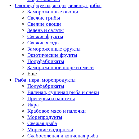
Овощи, фрукты, ягоды, зелень, грибы
Замороженные овощи
Свежие грибы
Свежие овощи
Зелень и салаты
Свежие фрукты
Свежие ягоды
Замороженные фрукты
Экзотические фрукты
Полуфабрикаты
Замороженное пюре и смеси
Еще
Рыба, икра, морепродукты
Полуфабрикаты
Вяленая, сушеная рыба и снеки
Пресервы и паштеты
Икра
Крабовое мясо и палочки
Морепродукты
Свежая рыба
Морские водоросли
Слабосоленая и копченая рыба