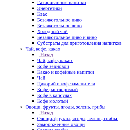
Газированные напитки
Энергетики
Квас
Безалкогольное пиво
Безалкогольное вино
Холодный чай
Безалкогольное пиво и вино
Субстраты для приготовления напитков
Чай, кофе, какао
Назад
Чай, кофе, какао
Кофе зерновой
Какао и кофейные напитки
Чай
Цикорий и кофезаменители
Кофе растворимый
Кофе в капсулах
Кофе молотый
Овощи, фрукты, ягоды, зелень, грибы
Назад
Овощи, фрукты, ягоды, зелень, грибы
Замороженные овощи