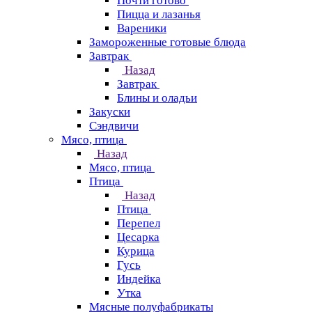
Почти готово
Пицца и лазанья
Вареники
Замороженные готовые блюда
Завтрак
Назад
Завтрак
Блины и оладьи
Закуски
Сэндвичи
Мясо, птица
Назад
Мясо, птица
Птица
Назад
Птица
Перепел
Цесарка
Курица
Гусь
Индейка
Утка
Мясные полуфабрикаты