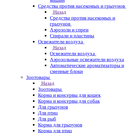
машин
Средства против насекомых и грызунов
Назад
Средства против насекомых и
грызунов
Аэрозоли и спреи
Спирали и пластины
Освежители воздуха
Назад
Освежители воздуха
Аэрозольные освежители воздуха
Автоматические ароматизаторы и
сменные блоки
Зоотовары
Назад
Зоотовары
Корма и консервы для кошек
Корма и консервы для собак
Для грызунов
Для птиц
Для рыб
Корма для грызунов
Корма для птиц