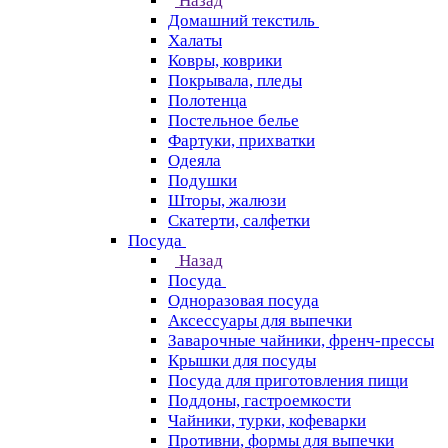
Назад
Домашний текстиль
Халаты
Ковры, коврики
Покрывала, пледы
Полотенца
Постельное белье
Фартуки, прихватки
Одеяла
Подушки
Шторы, жалюзи
Скатерти, салфетки
Посуда
Назад
Посуда
Одноразовая посуда
Аксессуары для выпечки
Заварочные чайники, френч-прессы
Крышки для посуды
Посуда для приготовления пищи
Поддоны, гастроемкости
Чайники, турки, кофеварки
Противни, формы для выпечки