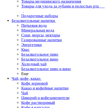
Товары медицинского назначения
Товары для ухода за зубами и полостью рта
Подарочные наборы
Безалкогольные напитки
Питьевая вода
Минеральная вода
Соки, морсы, нектары
Газированные напитки
Энергетики
Квас
Безалкогольное пиво
Безалкогольное вино
Холодный чай
Безалкогольное пиво и вино
Еще
Чай, кофе, какао
Кофе зерновой
Какао и кофейные напитки
Чай
Цикорий и кофезаменители
Кофе растворимый
Кофе в капсулах