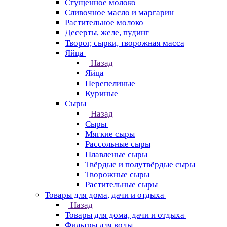
Сгущенное молоко
Сливочное масло и маргарин
Растительное молоко
Десерты, желе, пудинг
Творог, сырки, творожная масса
Яйца
Назад
Яйца
Перепелиные
Куриные
Сыры
Назад
Сыры
Мягкие сыры
Рассольные сыры
Плавленые сыры
Твёрдые и полутвёрдые сыры
Творожные сыры
Растительные сыры
Товары для дома, дачи и отдыха
Назад
Товары для дома, дачи и отдыха
Фильтры для воды