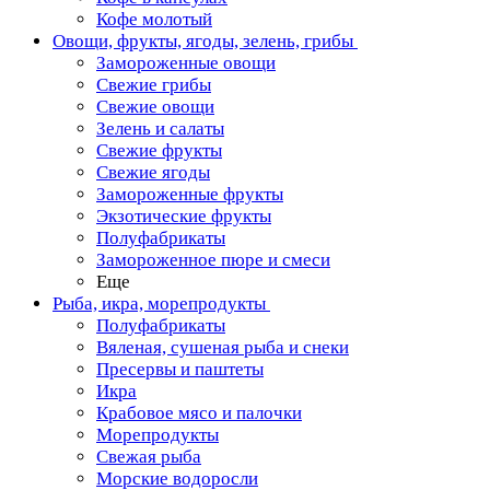
Кофе молотый
Овощи, фрукты, ягоды, зелень, грибы
Замороженные овощи
Свежие грибы
Свежие овощи
Зелень и салаты
Свежие фрукты
Свежие ягоды
Замороженные фрукты
Экзотические фрукты
Полуфабрикаты
Замороженное пюре и смеси
Еще
Рыба, икра, морепродукты
Полуфабрикаты
Вяленая, сушеная рыба и снеки
Пресервы и паштеты
Икра
Крабовое мясо и палочки
Морепродукты
Свежая рыба
Морские водоросли