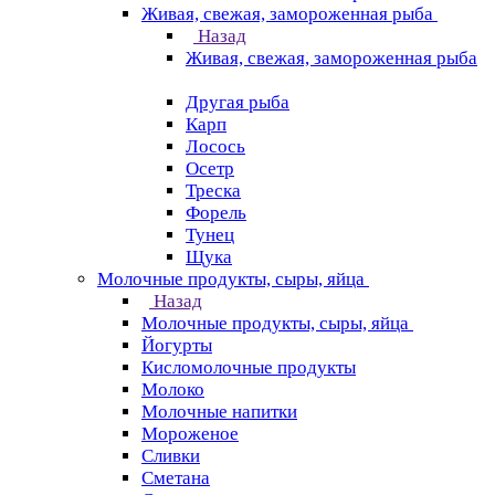
Живая, свежая, замороженная рыба
Назад
Живая, свежая, замороженная рыба
Другая рыба
Карп
Лосось
Осетр
Треска
Форель
Тунец
Щука
Молочные продукты, сыры, яйца
Назад
Молочные продукты, сыры, яйца
Йогурты
Кисломолочные продукты
Молоко
Молочные напитки
Мороженое
Сливки
Сметана