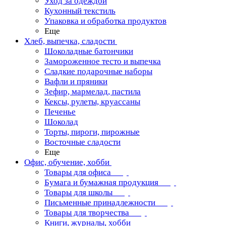
Уход за одеждой
Кухонный текстиль
Упаковка и обработка продуктов
Еще
Хлеб, выпечка, сладости
Шоколадные батончики
Замороженное тесто и выпечка
Сладкие подарочные наборы
Вафли и пряники
Зефир, мармелад, пастила
Кексы, рулеты, круассаны
Печенье
Шоколад
Торты, пироги, пирожные
Восточные сладости
Еще
Офис, обучение, хобби
Товары для офиса
Бумага и бумажная продукция
Товары для школы
Письменные принадлежности
Товары для творчества
Книги, журналы, хобби