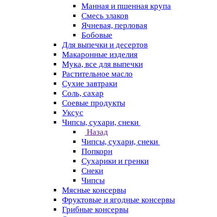
Манная и пшенная крупа
Смесь злаков
Ячневая, перловая
Бобовые
Для выпечки и десертов
Макаронные изделия
Мука, все для выпечки
Растительное масло
Сухие завтраки
Соль, сахар
Соевые продукты
Уксус
Чипсы, сухари, снеки
Назад
Чипсы, сухари, снеки
Попкорн
Сухарики и гренки
Снеки
Чипсы
Мясные консервы
Фруктовые и ягодные консервы
Грибные консервы