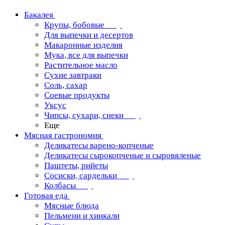
Бакалея
Крупы, бобовые
Для выпечки и десертов
Макаронные изделия
Мука, все для выпечки
Растительное масло
Сухие завтраки
Соль, сахар
Соевые продукты
Уксус
Чипсы, сухари, снеки
Еще
Мясная гастрономия
Деликатесы варено-копченые
Деликатесы сырокопченые и сыровяленые
Паштеты, рийеты
Сосиски, сардельки
Колбасы
Готовая еда
Мясные блюда
Пельмени и хинкали