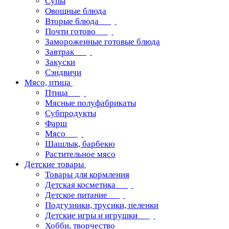
Супы
Овощные блюда
Вторые блюда
Почти готово
Замороженные готовые блюда
Завтрак
Закуски
Сэндвичи
Мясо, птица
Птица
Мясные полуфабрикаты
Субпродукты
Фарш
Мясо
Шашлык, барбекю
Растительное мясо
Детские товары
Товары для кормления
Детская косметика
Детское питание
Подгузники, трусики, пеленки
Детские игры и игрушки
Хобби, творчество