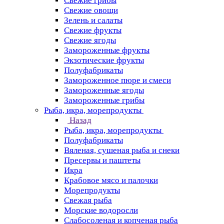
Свежие грибы
Свежие овощи
Зелень и салаты
Свежие фрукты
Свежие ягоды
Замороженные фрукты
Экзотические фрукты
Полуфабрикаты
Замороженное пюре и смеси
Замороженные ягоды
Замороженные грибы
Рыба, икра, морепродукты
Назад
Рыба, икра, морепродукты
Полуфабрикаты
Вяленая, сушеная рыба и снеки
Пресервы и паштеты
Икра
Крабовое мясо и палочки
Морепродукты
Свежая рыба
Морские водоросли
Слабосоленая и копченая рыба