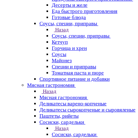
Десерты и желе
Еда быстрого приготовления
Готовые блюда
Соусы, специи, приправы
Назад
Соусы, специи, приправы
Кетчуп
Горчица и хрен
Соусы
Майонез
Специи и приправы
Томатная паста и пюре
Спортивное питание и добавки
Мясная гастрономия
Назад
Мясная гастрономия
Деликатесы варено-копченые
Деликатесы сырокопченые и сыровяленые
Паштеты, рийеты
Сосиски, сардельки
Назад
Сосиски, сардельки