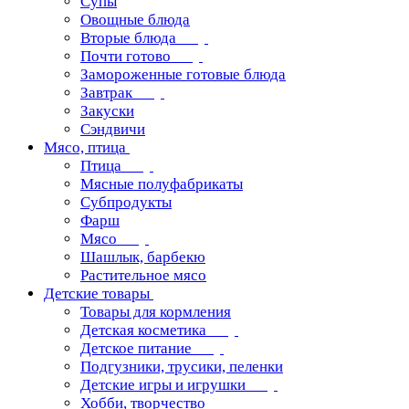
Супы
Овощные блюда
Вторые блюда
Почти готово
Замороженные готовые блюда
Завтрак
Закуски
Сэндвичи
Мясо, птица
Птица
Мясные полуфабрикаты
Субпродукты
Фарш
Мясо
Шашлык, барбекю
Растительное мясо
Детские товары
Товары для кормления
Детская косметика
Детское питание
Подгузники, трусики, пеленки
Детские игры и игрушки
Хобби, творчество