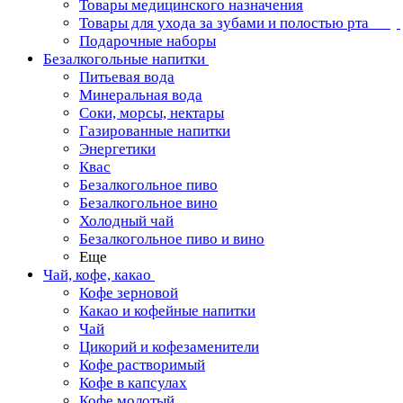
Товары медицинского назначения
Товары для ухода за зубами и полостью рта
Подарочные наборы
Безалкогольные напитки
Питьевая вода
Минеральная вода
Соки, морсы, нектары
Газированные напитки
Энергетики
Квас
Безалкогольное пиво
Безалкогольное вино
Холодный чай
Безалкогольное пиво и вино
Еще
Чай, кофе, какао
Кофе зерновой
Какао и кофейные напитки
Чай
Цикорий и кофезаменители
Кофе растворимый
Кофе в капсулах
Кофе молотый