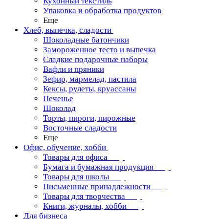
Кухонный текстиль
Упаковка и обработка продуктов
Еще
Хлеб, выпечка, сладости
Шоколадные батончики
Замороженное тесто и выпечка
Сладкие подарочные наборы
Вафли и пряники
Зефир, мармелад, пастила
Кексы, рулеты, круассаны
Печенье
Шоколад
Торты, пироги, пирожные
Восточные сладости
Еще
Офис, обучение, хобби
Товары для офиса
Бумага и бумажная продукция
Товары для школы
Письменные принадлежности
Товары для творчества
Книги, журналы, хобби
Для бизнеса