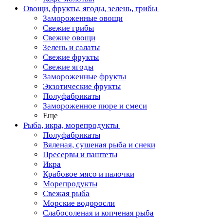
Овощи, фрукты, ягоды, зелень, грибы
Замороженные овощи
Свежие грибы
Свежие овощи
Зелень и салаты
Свежие фрукты
Свежие ягоды
Замороженные фрукты
Экзотические фрукты
Полуфабрикаты
Замороженное пюре и смеси
Еще
Рыба, икра, морепродукты
Полуфабрикаты
Вяленая, сушеная рыба и снеки
Пресервы и паштеты
Икра
Крабовое мясо и палочки
Морепродукты
Свежая рыба
Морские водоросли
Слабосоленая и копченая рыба