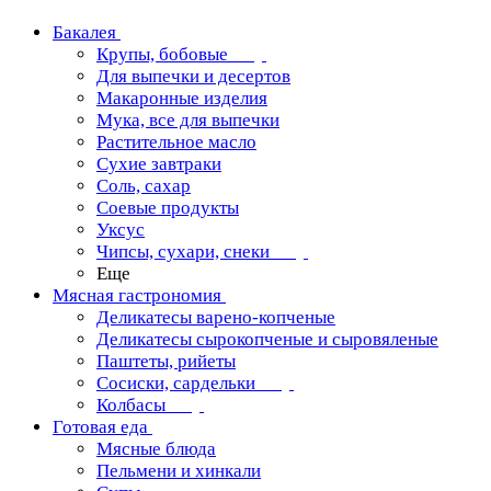
Бакалея
Крупы, бобовые
Для выпечки и десертов
Макаронные изделия
Мука, все для выпечки
Растительное масло
Сухие завтраки
Соль, сахар
Соевые продукты
Уксус
Чипсы, сухари, снеки
Еще
Мясная гастрономия
Деликатесы варено-копченые
Деликатесы сырокопченые и сыровяленые
Паштеты, рийеты
Сосиски, сардельки
Колбасы
Готовая еда
Мясные блюда
Пельмени и хинкали