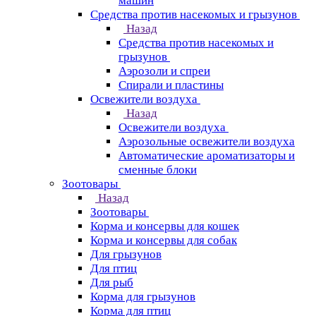
машин
Средства против насекомых и грызунов
Назад
Средства против насекомых и
грызунов
Аэрозоли и спреи
Спирали и пластины
Освежители воздуха
Назад
Освежители воздуха
Аэрозольные освежители воздуха
Автоматические ароматизаторы и
сменные блоки
Зоотовары
Назад
Зоотовары
Корма и консервы для кошек
Корма и консервы для собак
Для грызунов
Для птиц
Для рыб
Корма для грызунов
Корма для птиц