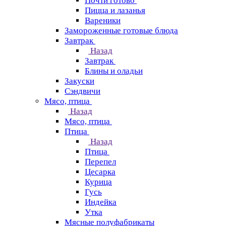
Почти готово
Пицца и лазанья
Вареники
Замороженные готовые блюда
Завтрак
Назад
Завтрак
Блины и оладьи
Закуски
Сэндвичи
Мясо, птица
Назад
Мясо, птица
Птица
Назад
Птица
Перепел
Цесарка
Курица
Гусь
Индейка
Утка
Мясные полуфабрикаты