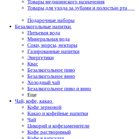
Товары медицинского назначения
Товары для ухода за зубами и полостью рта
Подарочные наборы
Безалкогольные напитки
Питьевая вода
Минеральная вода
Соки, морсы, нектары
Газированные напитки
Энергетики
Квас
Безалкогольное пиво
Безалкогольное вино
Холодный чай
Безалкогольное пиво и вино
Еще
Чай, кофе, какао
Кофе зерновой
Какао и кофейные напитки
Чай
Цикорий и кофезаменители
Кофе растворимый
Кофе в капсулах