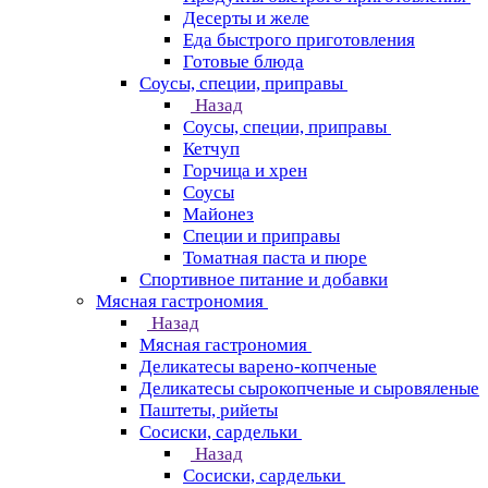
Десерты и желе
Еда быстрого приготовления
Готовые блюда
Соусы, специи, приправы
Назад
Соусы, специи, приправы
Кетчуп
Горчица и хрен
Соусы
Майонез
Специи и приправы
Томатная паста и пюре
Спортивное питание и добавки
Мясная гастрономия
Назад
Мясная гастрономия
Деликатесы варено-копченые
Деликатесы сырокопченые и сыровяленые
Паштеты, рийеты
Сосиски, сардельки
Назад
Сосиски, сардельки