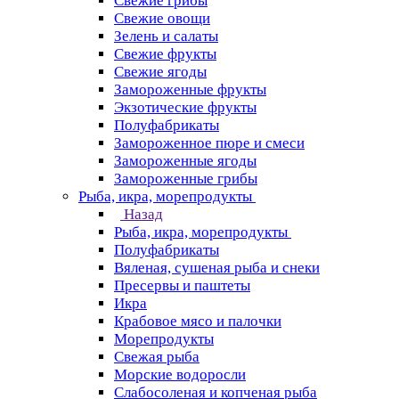
Свежие грибы
Свежие овощи
Зелень и салаты
Свежие фрукты
Свежие ягоды
Замороженные фрукты
Экзотические фрукты
Полуфабрикаты
Замороженное пюре и смеси
Замороженные ягоды
Замороженные грибы
Рыба, икра, морепродукты
Назад
Рыба, икра, морепродукты
Полуфабрикаты
Вяленая, сушеная рыба и снеки
Пресервы и паштеты
Икра
Крабовое мясо и палочки
Морепродукты
Свежая рыба
Морские водоросли
Слабосоленая и копченая рыба