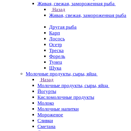
Живая, свежая, замороженная рыба
Назад
Живая, свежая, замороженная рыба
Другая рыба
Карп
Лосось
Осетр
Треска
Форель
Тунец
Щука
Молочные продукты, сыры, яйца
Назад
Молочные продукты, сыры, яйца
Йогурты
Кисломолочные продукты
Молоко
Молочные напитки
Мороженое
Сливки
Сметана