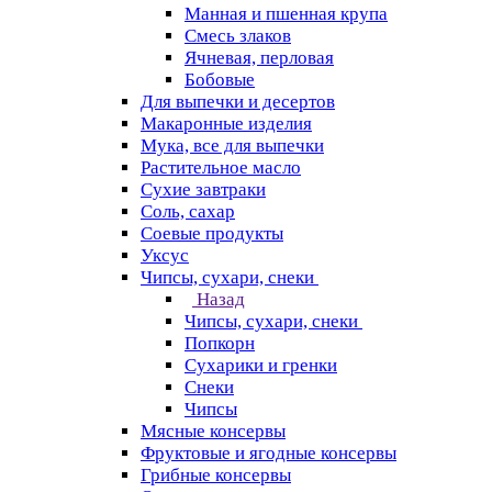
Манная и пшенная крупа
Смесь злаков
Ячневая, перловая
Бобовые
Для выпечки и десертов
Макаронные изделия
Мука, все для выпечки
Растительное масло
Сухие завтраки
Соль, сахар
Соевые продукты
Уксус
Чипсы, сухари, снеки
Назад
Чипсы, сухари, снеки
Попкорн
Сухарики и гренки
Снеки
Чипсы
Мясные консервы
Фруктовые и ягодные консервы
Грибные консервы