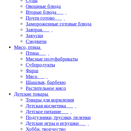
Супы
Овощные блюда
Вторые блюда
Почти готово
Замороженные готовые блюда
Завтрак
Закуски
Сэндвичи
Мясо, птица
Птица
Мясные полуфабрикаты
Субпродукты
Фарш
Мясо
Шашлык, барбекю
Растительное мясо
Детские товары
Товары для кормления
Детская косметика
Детское питание
Подгузники, трусики, пеленки
Детские игры и игрушки
Хобби, творчество