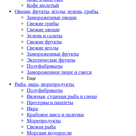
Кофе молотый
Овощи, фрукты, ягоды, зелень, грибы
Замороженные овощи
Свежие грибы
Свежие овощи
Зелень и салаты
Свежие фрукты
Свежие ягоды
Замороженные фрукты
Экзотические фрукты
Полуфабрикаты
Замороженное пюре и смеси
Еще
Рыба, икра, морепродукты
Полуфабрикаты
Вяленая, сушеная рыба и снеки
Пресервы и паштеты
Икра
Крабовое мясо и палочки
Морепродукты
Свежая рыба
Морские водоросли