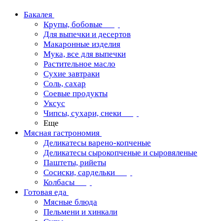
Бакалея
Крупы, бобовые
Для выпечки и десертов
Макаронные изделия
Мука, все для выпечки
Растительное масло
Сухие завтраки
Соль, сахар
Соевые продукты
Уксус
Чипсы, сухари, снеки
Еще
Мясная гастрономия
Деликатесы варено-копченые
Деликатесы сырокопченые и сыровяленые
Паштеты, рийеты
Сосиски, сардельки
Колбасы
Готовая еда
Мясные блюда
Пельмени и хинкали