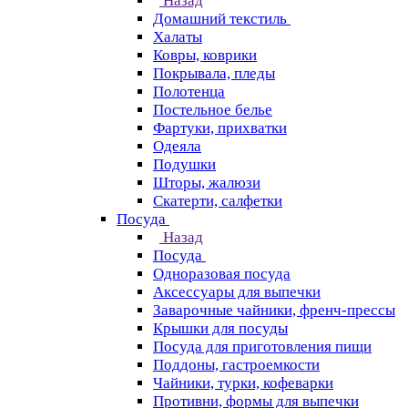
Назад
Домашний текстиль
Халаты
Ковры, коврики
Покрывала, пледы
Полотенца
Постельное белье
Фартуки, прихватки
Одеяла
Подушки
Шторы, жалюзи
Скатерти, салфетки
Посуда
Назад
Посуда
Одноразовая посуда
Аксессуары для выпечки
Заварочные чайники, френч-прессы
Крышки для посуды
Посуда для приготовления пищи
Поддоны, гастроемкости
Чайники, турки, кофеварки
Противни, формы для выпечки