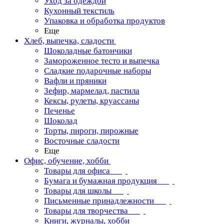
Уход за одеждой
Кухонный текстиль
Упаковка и обработка продуктов
Еще
Хлеб, выпечка, сладости
Шоколадные батончики
Замороженное тесто и выпечка
Сладкие подарочные наборы
Вафли и пряники
Зефир, мармелад, пастила
Кексы, рулеты, круассаны
Печенье
Шоколад
Торты, пироги, пирожные
Восточные сладости
Еще
Офис, обучение, хобби
Товары для офиса
Бумага и бумажная продукция
Товары для школы
Письменные принадлежности
Товары для творчества
Книги, журналы, хобби