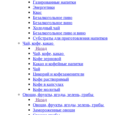
Газированные напитки
Энергетики
Квас
Безалкогольное пиво
Безалкогольное вино
Холодный чай
Безалкогольное пиво и вино
Субстраты для приготовления напитков
Чай, кофе, какао
Назад
Чай, кофе, какао
Кофе зерновой
Какао и кофейные напитки
Чай
Цикорий и кофезаменители
Кофе растворимый
Кофе в капсулах
Кофе молотый
Овощи, фрукты, ягоды, зелень, грибы
Назад
Овощи, фрукты, ягоды, зелень, грибы
Замороженные овощи