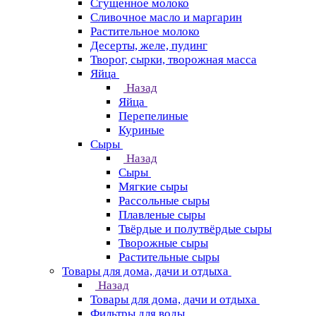
Сгущенное молоко
Сливочное масло и маргарин
Растительное молоко
Десерты, желе, пудинг
Творог, сырки, творожная масса
Яйца
Назад
Яйца
Перепелиные
Куриные
Сыры
Назад
Сыры
Мягкие сыры
Рассольные сыры
Плавленые сыры
Твёрдые и полутвёрдые сыры
Творожные сыры
Растительные сыры
Товары для дома, дачи и отдыха
Назад
Товары для дома, дачи и отдыха
Фильтры для воды