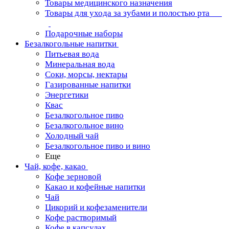
Товары медицинского назначения
Товары для ухода за зубами и полостью рта
Подарочные наборы
Безалкогольные напитки
Питьевая вода
Минеральная вода
Соки, морсы, нектары
Газированные напитки
Энергетики
Квас
Безалкогольное пиво
Безалкогольное вино
Холодный чай
Безалкогольное пиво и вино
Еще
Чай, кофе, какао
Кофе зерновой
Какао и кофейные напитки
Чай
Цикорий и кофезаменители
Кофе растворимый
Кофе в капсулах