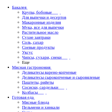
Бакалея
Крупы, бобовые
Для выпечки и десертов
Макаронные изделия
Мука, все для выпечки
Растительное масло
Сухие завтраки
Соль, сахар
Соевые продукты
Уксус
Чипсы, сухари, снеки
Еще
Мясная гастрономия
Деликатесы варено-копченые
Деликатесы сырокопченые и сыровяленые
Паштеты, рийеты
Сосиски, сардельки
Колбасы
Готовая еда
Мясные блюда
Пельмени и хинкали