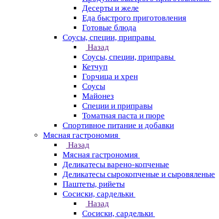
Десерты и желе
Еда быстрого приготовления
Готовые блюда
Соусы, специи, приправы
Назад
Соусы, специи, приправы
Кетчуп
Горчица и хрен
Соусы
Майонез
Специи и приправы
Томатная паста и пюре
Спортивное питание и добавки
Мясная гастрономия
Назад
Мясная гастрономия
Деликатесы варено-копченые
Деликатесы сырокопченые и сыровяленые
Паштеты, рийеты
Сосиски, сардельки
Назад
Сосиски, сардельки