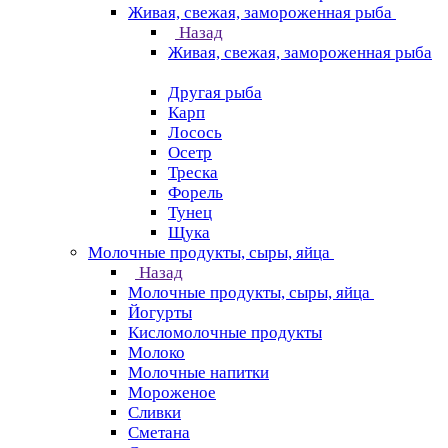
Живая, свежая, замороженная рыба
Назад
Живая, свежая, замороженная рыба
Другая рыба
Карп
Лосось
Осетр
Треска
Форель
Тунец
Щука
Молочные продукты, сыры, яйца
Назад
Молочные продукты, сыры, яйца
Йогурты
Кисломолочные продукты
Молоко
Молочные напитки
Мороженое
Сливки
Сметана