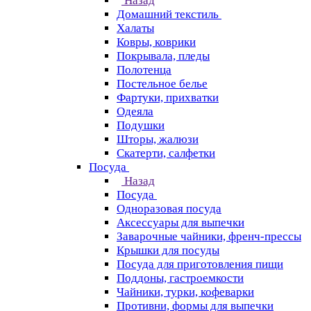
Назад
Домашний текстиль
Халаты
Ковры, коврики
Покрывала, пледы
Полотенца
Постельное белье
Фартуки, прихватки
Одеяла
Подушки
Шторы, жалюзи
Скатерти, салфетки
Посуда
Назад
Посуда
Одноразовая посуда
Аксессуары для выпечки
Заварочные чайники, френч-прессы
Крышки для посуды
Посуда для приготовления пищи
Поддоны, гастроемкости
Чайники, турки, кофеварки
Противни, формы для выпечки