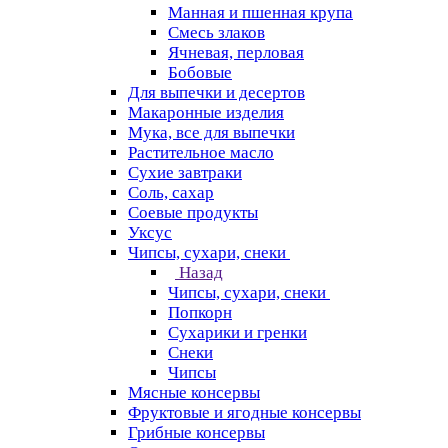
Манная и пшенная крупа
Смесь злаков
Ячневая, перловая
Бобовые
Для выпечки и десертов
Макаронные изделия
Мука, все для выпечки
Растительное масло
Сухие завтраки
Соль, сахар
Соевые продукты
Уксус
Чипсы, сухари, снеки
Назад
Чипсы, сухари, снеки
Попкорн
Сухарики и гренки
Снеки
Чипсы
Мясные консервы
Фруктовые и ягодные консервы
Грибные консервы