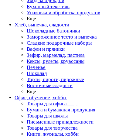
Уход за одеждой
Кухонный текстиль
Упаковка и обработка продуктов
Еще
Хлеб, выпечка, сладости
Шоколадные батончики
Замороженное тесто и выпечка
Сладкие подарочные наборы
Вафли и пряники
Зефир, мармелад, пастила
Кексы, рулеты, круассаны
Печенье
Шоколад
Торты, пироги, пирожные
Восточные сладости
Еще
Офис, обучение, хобби
Товары для офиса
Бумага и бумажная продукция
Товары для школы
Письменные принадлежности
Товары для творчества
Книги, журналы, хобби