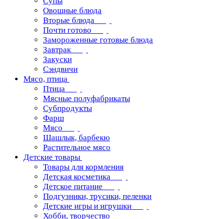
Супы
Овощные блюда
Вторые блюда
Почти готово
Замороженные готовые блюда
Завтрак
Закуски
Сэндвичи
Мясо, птица
Птица
Мясные полуфабрикаты
Субпродукты
Фарш
Мясо
Шашлык, барбекю
Растительное мясо
Детские товары
Товары для кормления
Детская косметика
Детское питание
Подгузники, трусики, пеленки
Детские игры и игрушки
Хобби, творчество