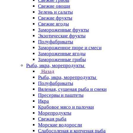
Свежие грибы
Свежие овощи
Зелень и салаты
Свежие фрукты
Свежие ягоды
Замороженные фрукты
Экзотические фрукты
Полуфабрикаты
Замороженное пюре и смеси
Замороженные ягоды
Замороженные грибы
Рыба, икра, морепродукты
Назад
Рыба, икра, морепродукты
Полуфабрикаты
Вяленая, сушеная рыба и снеки
Пресервы и паштеты
Икра
Крабовое мясо и палочки
Морепродукты
Свежая рыба
Морские водоросли
Слабосоленая и копченая рыба