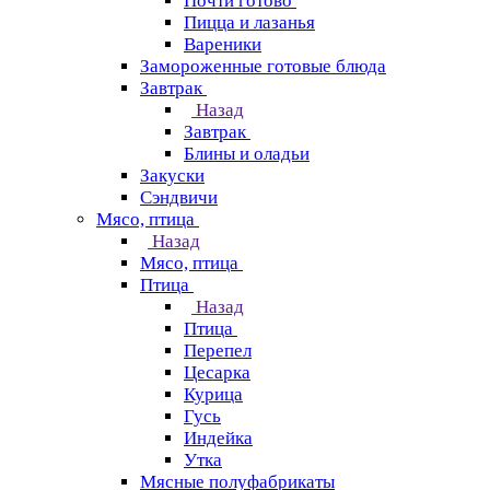
Почти готово
Пицца и лазанья
Вареники
Замороженные готовые блюда
Завтрак
Назад
Завтрак
Блины и оладьи
Закуски
Сэндвичи
Мясо, птица
Назад
Мясо, птица
Птица
Назад
Птица
Перепел
Цесарка
Курица
Гусь
Индейка
Утка
Мясные полуфабрикаты