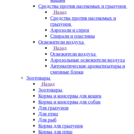
машин
Средства против насекомых и грызунов
Назад
Средства против насекомых и
грызунов
Аэрозоли и спреи
Спирали и пластины
Освежители воздуха
Назад
Освежители воздуха
Аэрозольные освежители воздуха
Автоматические ароматизаторы и
сменные блоки
Зоотовары
Назад
Зоотовары
Корма и консервы для кошек
Корма и консервы для собак
Для грызунов
Для птиц
Для рыб
Корма для грызунов
Корма для птиц