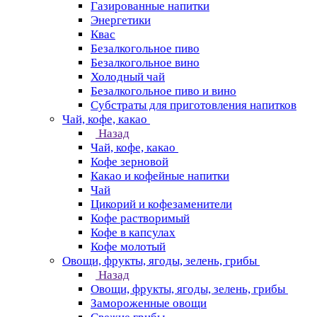
Газированные напитки
Энергетики
Квас
Безалкогольное пиво
Безалкогольное вино
Холодный чай
Безалкогольное пиво и вино
Субстраты для приготовления напитков
Чай, кофе, какао
Назад
Чай, кофе, какао
Кофе зерновой
Какао и кофейные напитки
Чай
Цикорий и кофезаменители
Кофе растворимый
Кофе в капсулах
Кофе молотый
Овощи, фрукты, ягоды, зелень, грибы
Назад
Овощи, фрукты, ягоды, зелень, грибы
Замороженные овощи