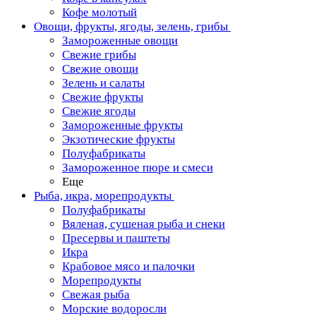
Кофе молотый
Овощи, фрукты, ягоды, зелень, грибы
Замороженные овощи
Свежие грибы
Свежие овощи
Зелень и салаты
Свежие фрукты
Свежие ягоды
Замороженные фрукты
Экзотические фрукты
Полуфабрикаты
Замороженное пюре и смеси
Еще
Рыба, икра, морепродукты
Полуфабрикаты
Вяленая, сушеная рыба и снеки
Пресервы и паштеты
Икра
Крабовое мясо и палочки
Морепродукты
Свежая рыба
Морские водоросли