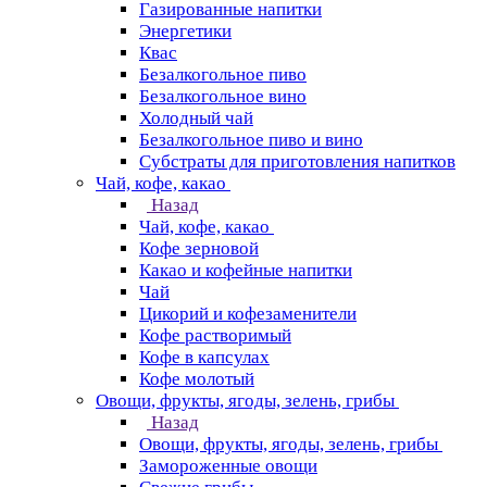
Газированные напитки
Энергетики
Квас
Безалкогольное пиво
Безалкогольное вино
Холодный чай
Безалкогольное пиво и вино
Субстраты для приготовления напитков
Чай, кофе, какао
Назад
Чай, кофе, какао
Кофе зерновой
Какао и кофейные напитки
Чай
Цикорий и кофезаменители
Кофе растворимый
Кофе в капсулах
Кофе молотый
Овощи, фрукты, ягоды, зелень, грибы
Назад
Овощи, фрукты, ягоды, зелень, грибы
Замороженные овощи