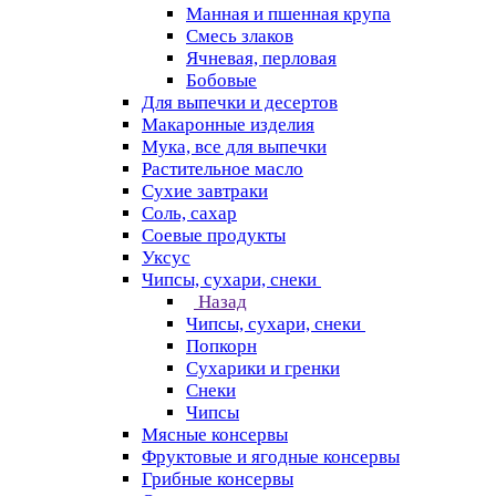
Манная и пшенная крупа
Смесь злаков
Ячневая, перловая
Бобовые
Для выпечки и десертов
Макаронные изделия
Мука, все для выпечки
Растительное масло
Сухие завтраки
Соль, сахар
Соевые продукты
Уксус
Чипсы, сухари, снеки
Назад
Чипсы, сухари, снеки
Попкорн
Сухарики и гренки
Снеки
Чипсы
Мясные консервы
Фруктовые и ягодные консервы
Грибные консервы