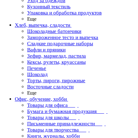
Уход за одеждой
Кухонный текстиль
Упаковка и обработка продуктов
Еще
Хлеб, выпечка, сладости
Шоколадные батончики
Замороженное тесто и выпечка
Сладкие подарочные наборы
Вафли и пряники
Зефир, мармелад, пастила
Кексы, рулеты, круассаны
Печенье
Шоколад
Торты, пироги, пирожные
Восточные сладости
Еще
Офис, обучение, хобби
Товары для офиса
Бумага и бумажная продукция
Товары для школы
Письменные принадлежности
Товары для творчества
Книги, журналы, хобби