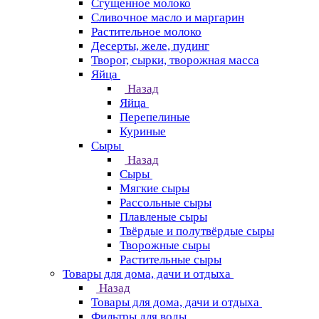
Сгущенное молоко
Сливочное масло и маргарин
Растительное молоко
Десерты, желе, пудинг
Творог, сырки, творожная масса
Яйца
Назад
Яйца
Перепелиные
Куриные
Сыры
Назад
Сыры
Мягкие сыры
Рассольные сыры
Плавленые сыры
Твёрдые и полутвёрдые сыры
Творожные сыры
Растительные сыры
Товары для дома, дачи и отдыха
Назад
Товары для дома, дачи и отдыха
Фильтры для воды