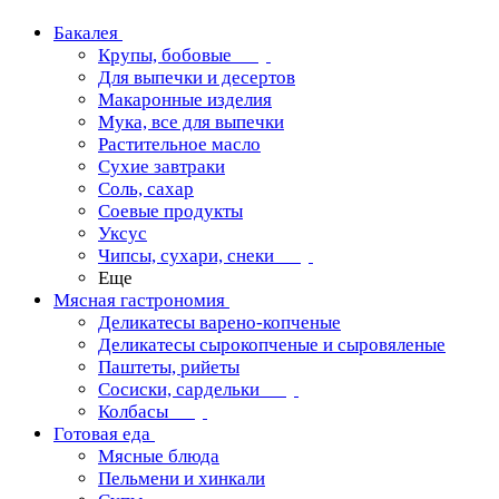
Бакалея
Крупы, бобовые
Для выпечки и десертов
Макаронные изделия
Мука, все для выпечки
Растительное масло
Сухие завтраки
Соль, сахар
Соевые продукты
Уксус
Чипсы, сухари, снеки
Еще
Мясная гастрономия
Деликатесы варено-копченые
Деликатесы сырокопченые и сыровяленые
Паштеты, рийеты
Сосиски, сардельки
Колбасы
Готовая еда
Мясные блюда
Пельмени и хинкали