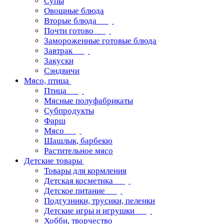
Супы
Овощные блюда
Вторые блюда
Почти готово
Замороженные готовые блюда
Завтрак
Закуски
Сэндвичи
Мясо, птица
Птица
Мясные полуфабрикаты
Субпродукты
Фарш
Мясо
Шашлык, барбекю
Растительное мясо
Детские товары
Товары для кормления
Детская косметика
Детское питание
Подгузники, трусики, пеленки
Детские игры и игрушки
Хобби, творчество