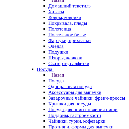
Назад
Домашний текстиль
Халаты
Ковры, коврики
Покрывала, пледы
Полотенца
Постельное белье
Фартуки, прихватки
Одеяла
Подушки
Шторы, жалюзи
Скатерти, салфетки
Посуда
Назад
Посуда
Одноразовая посуда
Аксессуары для выпечки
Заварочные чайники, френч-прессы
Крышки для посуды
Посуда для приготовления пищи
Поддоны, гастроемкости
Чайники, турки, кофеварки
Противни, формы для выпечки