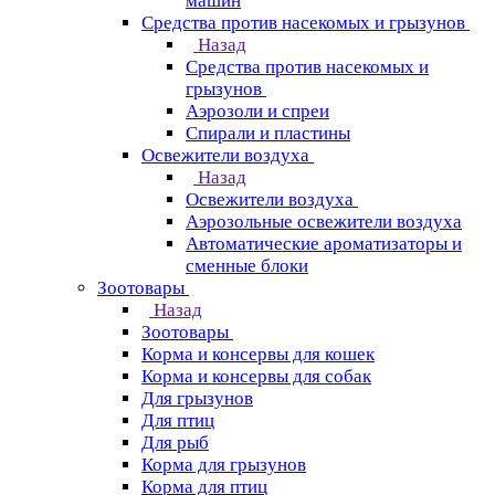
машин
Средства против насекомых и грызунов
Назад
Средства против насекомых и
грызунов
Аэрозоли и спреи
Спирали и пластины
Освежители воздуха
Назад
Освежители воздуха
Аэрозольные освежители воздуха
Автоматические ароматизаторы и
сменные блоки
Зоотовары
Назад
Зоотовары
Корма и консервы для кошек
Корма и консервы для собак
Для грызунов
Для птиц
Для рыб
Корма для грызунов
Корма для птиц