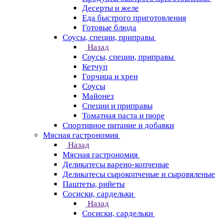
Десерты и желе
Еда быстрого приготовления
Готовые блюда
Соусы, специи, приправы
Назад
Соусы, специи, приправы
Кетчуп
Горчица и хрен
Соусы
Майонез
Специи и приправы
Томатная паста и пюре
Спортивное питание и добавки
Мясная гастрономия
Назад
Мясная гастрономия
Деликатесы варено-копченые
Деликатесы сырокопченые и сыровяленые
Паштеты, рийеты
Сосиски, сардельки
Назад
Сосиски, сардельки