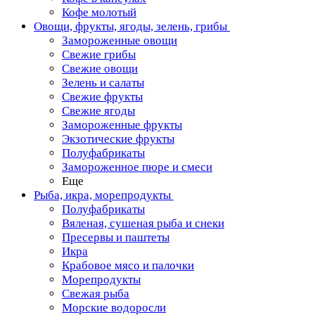
Кофе молотый
Овощи, фрукты, ягоды, зелень, грибы
Замороженные овощи
Свежие грибы
Свежие овощи
Зелень и салаты
Свежие фрукты
Свежие ягоды
Замороженные фрукты
Экзотические фрукты
Полуфабрикаты
Замороженное пюре и смеси
Еще
Рыба, икра, морепродукты
Полуфабрикаты
Вяленая, сушеная рыба и снеки
Пресервы и паштеты
Икра
Крабовое мясо и палочки
Морепродукты
Свежая рыба
Морские водоросли