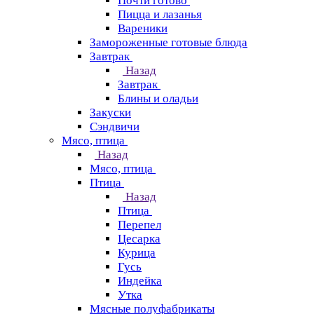
Почти готово
Пицца и лазанья
Вареники
Замороженные готовые блюда
Завтрак
Назад
Завтрак
Блины и оладьи
Закуски
Сэндвичи
Мясо, птица
Назад
Мясо, птица
Птица
Назад
Птица
Перепел
Цесарка
Курица
Гусь
Индейка
Утка
Мясные полуфабрикаты