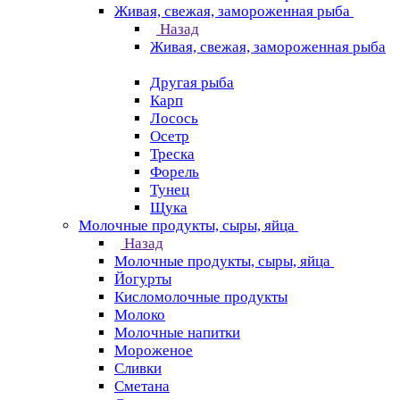
Живая, свежая, замороженная рыба
Назад
Живая, свежая, замороженная рыба
Другая рыба
Карп
Лосось
Осетр
Треска
Форель
Тунец
Щука
Молочные продукты, сыры, яйца
Назад
Молочные продукты, сыры, яйца
Йогурты
Кисломолочные продукты
Молоко
Молочные напитки
Мороженое
Сливки
Сметана