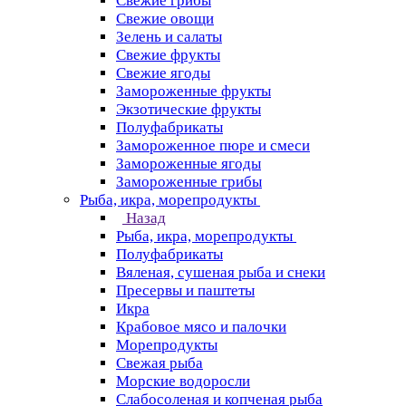
Свежие грибы
Свежие овощи
Зелень и салаты
Свежие фрукты
Свежие ягоды
Замороженные фрукты
Экзотические фрукты
Полуфабрикаты
Замороженное пюре и смеси
Замороженные ягоды
Замороженные грибы
Рыба, икра, морепродукты
Назад
Рыба, икра, морепродукты
Полуфабрикаты
Вяленая, сушеная рыба и снеки
Пресервы и паштеты
Икра
Крабовое мясо и палочки
Морепродукты
Свежая рыба
Морские водоросли
Слабосоленая и копченая рыба