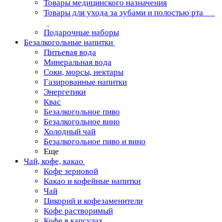
Товары медицинского назначения
Товары для ухода за зубами и полостью рта
Подарочные наборы
Безалкогольные напитки
Питьевая вода
Минеральная вода
Соки, морсы, нектары
Газированные напитки
Энергетики
Квас
Безалкогольное пиво
Безалкогольное вино
Холодный чай
Безалкогольное пиво и вино
Еще
Чай, кофе, какао
Кофе зерновой
Какао и кофейные напитки
Чай
Цикорий и кофезаменители
Кофе растворимый
Кофе в капсулах