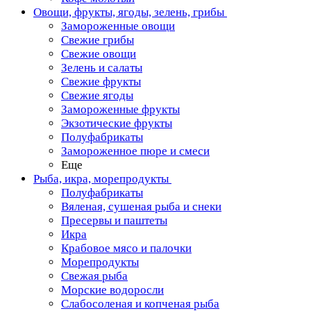
Овощи, фрукты, ягоды, зелень, грибы
Замороженные овощи
Свежие грибы
Свежие овощи
Зелень и салаты
Свежие фрукты
Свежие ягоды
Замороженные фрукты
Экзотические фрукты
Полуфабрикаты
Замороженное пюре и смеси
Еще
Рыба, икра, морепродукты
Полуфабрикаты
Вяленая, сушеная рыба и снеки
Пресервы и паштеты
Икра
Крабовое мясо и палочки
Морепродукты
Свежая рыба
Морские водоросли
Слабосоленая и копченая рыба