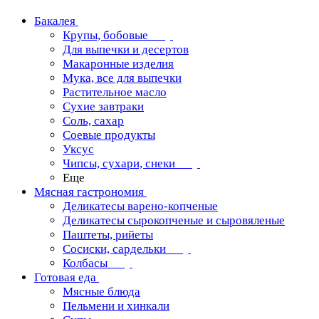
Бакалея
Крупы, бобовые
Для выпечки и десертов
Макаронные изделия
Мука, все для выпечки
Растительное масло
Сухие завтраки
Соль, сахар
Соевые продукты
Уксус
Чипсы, сухари, снеки
Еще
Мясная гастрономия
Деликатесы варено-копченые
Деликатесы сырокопченые и сыровяленые
Паштеты, рийеты
Сосиски, сардельки
Колбасы
Готовая еда
Мясные блюда
Пельмени и хинкали