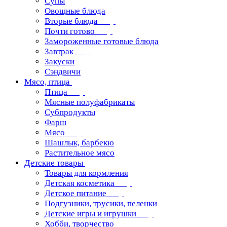
Супы
Овощные блюда
Вторые блюда
Почти готово
Замороженные готовые блюда
Завтрак
Закуски
Сэндвичи
Мясо, птица
Птица
Мясные полуфабрикаты
Субпродукты
Фарш
Мясо
Шашлык, барбекю
Растительное мясо
Детские товары
Товары для кормления
Детская косметика
Детское питание
Подгузники, трусики, пеленки
Детские игры и игрушки
Хобби, творчество