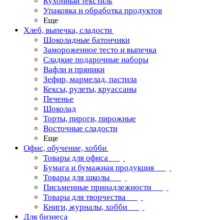
Кухонный текстиль
Упаковка и обработка продуктов
Еще
Хлеб, выпечка, сладости
Шоколадные батончики
Замороженное тесто и выпечка
Сладкие подарочные наборы
Вафли и пряники
Зефир, мармелад, пастила
Кексы, рулеты, круассаны
Печенье
Шоколад
Торты, пироги, пирожные
Восточные сладости
Еще
Офис, обучение, хобби
Товары для офиса
Бумага и бумажная продукция
Товары для школы
Письменные принадлежности
Товары для творчества
Книги, журналы, хобби
Для бизнеса