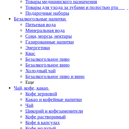
Товары медицинского назначения
Товары для ухода за зубами и полостью рта
Подарочные наборы
Безалкогольные напитки
Питьевая вода
Минеральная вода
Соки, морсы, нектары
Газированные напитки
Энергетики
Квас
Безалкогольное пиво
Безалкогольное вино
Холодный чай
Безалкогольное пиво и вино
Еще
Чай, кофе, какао
Кофе зерновой
Какао и кофейные напитки
Чай
Цикорий и кофезаменители
Кофе растворимый
Кофе в капсулах
Кофе молотый