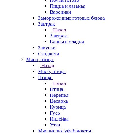
Почти готово
Пицца и лазанья
Вареники
Замороженные готовые блюда
Завтрак
Назад
Завтрак
Блины и оладьи
Закуски
Сэндвичи
Мясо, птица
Назад
Мясо, птица
Птица
Назад
Птица
Перепел
Цесарка
Курица
Гусь
Индейка
Утка
Мясные полуфабрикаты