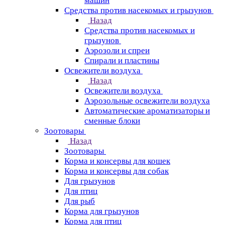
машин
Средства против насекомых и грызунов
Назад
Средства против насекомых и
грызунов
Аэрозоли и спреи
Спирали и пластины
Освежители воздуха
Назад
Освежители воздуха
Аэрозольные освежители воздуха
Автоматические ароматизаторы и
сменные блоки
Зоотовары
Назад
Зоотовары
Корма и консервы для кошек
Корма и консервы для собак
Для грызунов
Для птиц
Для рыб
Корма для грызунов
Корма для птиц