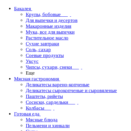
Бакалея
Крупы, бобовые
Для выпечки и десертов
Макаронные изделия
Мука, все для выпечки
Растительное масло
Сухие завтраки
Соль, сахар
Соевые продукты
Уксус
Чипсы, сухари, снеки
Еще
Мясная гастрономия
Деликатесы варено-копченые
Деликатесы сырокопченые и сыровяленые
Паштеты, рийеты
Сосиски, сардельки
Колбасы
Готовая еда
Мясные блюда
Пельмени и хинкали