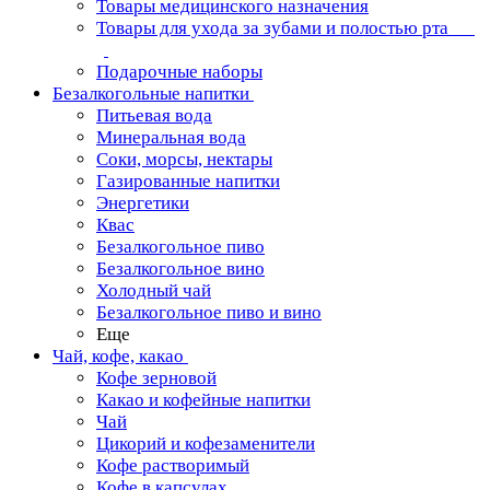
Товары медицинского назначения
Товары для ухода за зубами и полостью рта
Подарочные наборы
Безалкогольные напитки
Питьевая вода
Минеральная вода
Соки, морсы, нектары
Газированные напитки
Энергетики
Квас
Безалкогольное пиво
Безалкогольное вино
Холодный чай
Безалкогольное пиво и вино
Еще
Чай, кофе, какао
Кофе зерновой
Какао и кофейные напитки
Чай
Цикорий и кофезаменители
Кофе растворимый
Кофе в капсулах