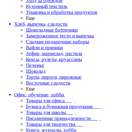
Уход за одеждой
Кухонный текстиль
Упаковка и обработка продуктов
Еще
Хлеб, выпечка, сладости
Шоколадные батончики
Замороженное тесто и выпечка
Сладкие подарочные наборы
Вафли и пряники
Зефир, мармелад, пастила
Кексы, рулеты, круассаны
Печенье
Шоколад
Торты, пироги, пирожные
Восточные сладости
Еще
Офис, обучение, хобби
Товары для офиса
Бумага и бумажная продукция
Товары для школы
Письменные принадлежности
Товары для творчества
Книги, журналы, хобби