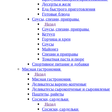
Десерты и желе
Еда быстрого приготовления
Готовые блюда
Соусы, специи, приправы
Назад
Соусы, специи, приправы
Кетчуп
Горчица и хрен
Соусы
Майонез
Специи и приправы
Томатная паста и пюре
Спортивное питание и добавки
Мясная гастрономия
Назад
Мясная гастрономия
Деликатесы варено-копченые
Деликатесы сырокопченые и сыровяленые
Паштеты, рийеты
Сосиски, сардельки
Назад
Сосиски, сардельки