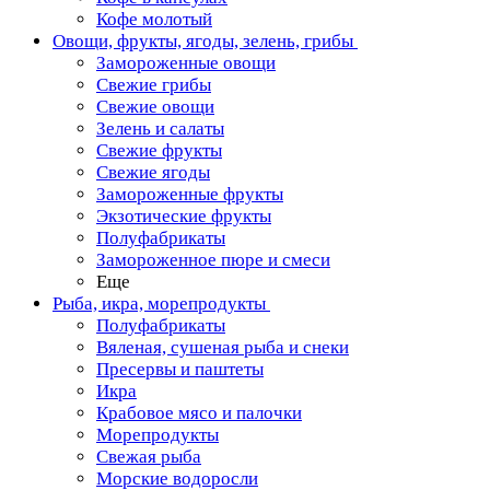
Кофе молотый
Овощи, фрукты, ягоды, зелень, грибы
Замороженные овощи
Свежие грибы
Свежие овощи
Зелень и салаты
Свежие фрукты
Свежие ягоды
Замороженные фрукты
Экзотические фрукты
Полуфабрикаты
Замороженное пюре и смеси
Еще
Рыба, икра, морепродукты
Полуфабрикаты
Вяленая, сушеная рыба и снеки
Пресервы и паштеты
Икра
Крабовое мясо и палочки
Морепродукты
Свежая рыба
Морские водоросли