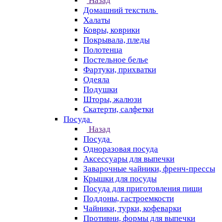
Назад
Домашний текстиль
Халаты
Ковры, коврики
Покрывала, пледы
Полотенца
Постельное белье
Фартуки, прихватки
Одеяла
Подушки
Шторы, жалюзи
Скатерти, салфетки
Посуда
Назад
Посуда
Одноразовая посуда
Аксессуары для выпечки
Заварочные чайники, френч-прессы
Крышки для посуды
Посуда для приготовления пищи
Поддоны, гастроемкости
Чайники, турки, кофеварки
Противни, формы для выпечки