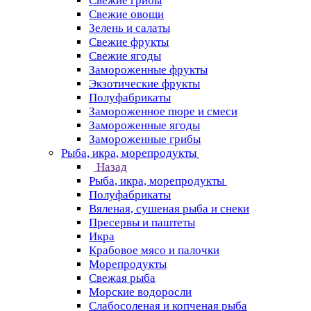
Свежие грибы
Свежие овощи
Зелень и салаты
Свежие фрукты
Свежие ягоды
Замороженные фрукты
Экзотические фрукты
Полуфабрикаты
Замороженное пюре и смеси
Замороженные ягоды
Замороженные грибы
Рыба, икра, морепродукты
Назад
Рыба, икра, морепродукты
Полуфабрикаты
Вяленая, сушеная рыба и снеки
Пресервы и паштеты
Икра
Крабовое мясо и палочки
Морепродукты
Свежая рыба
Морские водоросли
Слабосоленая и копченая рыба