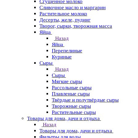
Сгущенное молоко
Сливочное масло и маргарин
Растительное молоко
Десерты, желе, пудинг
Творог, сырки, творожная масса
Яйца
Назад
Яйца
Перепелиные
Куриные
Сыры
Назад
Сыры
Мягкие сыры
Рассольные сыры
Плавленые сыры
Твёрдые и полутвёрдые сыры
Творожные сыры
Растительные сыры
Товары для дома, дачи и отдыха
Назад
Товары для дома, дачи и отдыха
Фильтры для воды