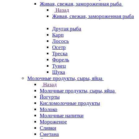
Живая, свежая, замороженная рыба
Назад
Живая, свежая, замороженная рыба
Другая рыба
Карп
Лосось
Осетр
Треска
Форель
Тунец
Щука
Молочные продукты, сыры, яйца
Назад
Молочные продукты, сыры, яйца
Йогурты
Кисломолочные продукты
Молоко
Молочные напитки
Мороженое
Сливки
Сметана