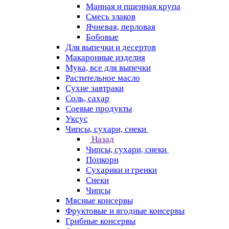
Манная и пшенная крупа
Смесь злаков
Ячневая, перловая
Бобовые
Для выпечки и десертов
Макаронные изделия
Мука, все для выпечки
Растительное масло
Сухие завтраки
Соль, сахар
Соевые продукты
Уксус
Чипсы, сухари, снеки
Назад
Чипсы, сухари, снеки
Попкорн
Сухарики и гренки
Снеки
Чипсы
Мясные консервы
Фруктовые и ягодные консервы
Грибные консервы