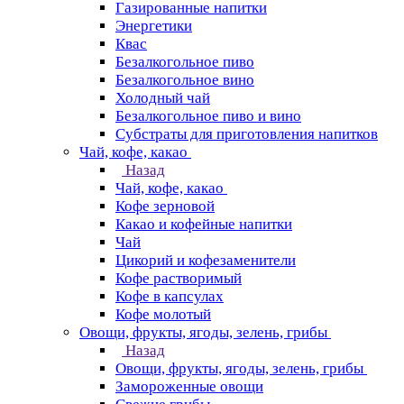
Газированные напитки
Энергетики
Квас
Безалкогольное пиво
Безалкогольное вино
Холодный чай
Безалкогольное пиво и вино
Субстраты для приготовления напитков
Чай, кофе, какао
Назад
Чай, кофе, какао
Кофе зерновой
Какао и кофейные напитки
Чай
Цикорий и кофезаменители
Кофе растворимый
Кофе в капсулах
Кофе молотый
Овощи, фрукты, ягоды, зелень, грибы
Назад
Овощи, фрукты, ягоды, зелень, грибы
Замороженные овощи