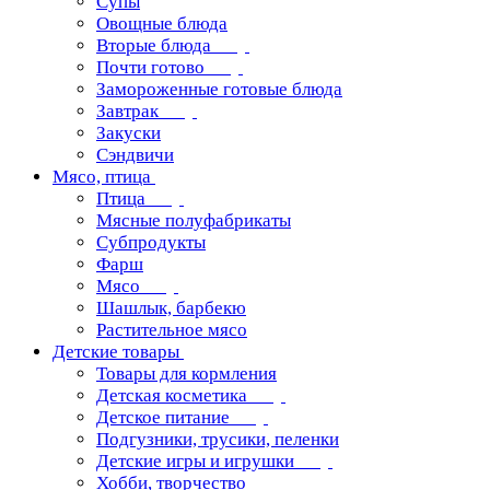
Супы
Овощные блюда
Вторые блюда
Почти готово
Замороженные готовые блюда
Завтрак
Закуски
Сэндвичи
Мясо, птица
Птица
Мясные полуфабрикаты
Субпродукты
Фарш
Мясо
Шашлык, барбекю
Растительное мясо
Детские товары
Товары для кормления
Детская косметика
Детское питание
Подгузники, трусики, пеленки
Детские игры и игрушки
Хобби, творчество