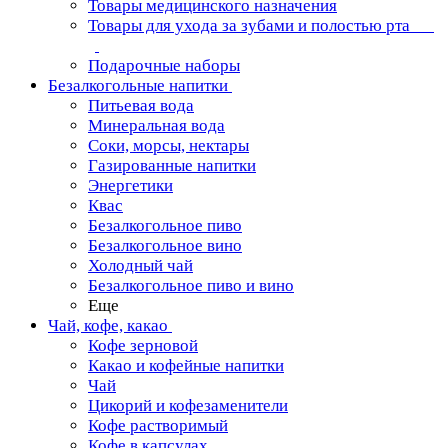
Товары медицинского назначения
Товары для ухода за зубами и полостью рта
Подарочные наборы
Безалкогольные напитки
Питьевая вода
Минеральная вода
Соки, морсы, нектары
Газированные напитки
Энергетики
Квас
Безалкогольное пиво
Безалкогольное вино
Холодный чай
Безалкогольное пиво и вино
Еще
Чай, кофе, какао
Кофе зерновой
Какао и кофейные напитки
Чай
Цикорий и кофезаменители
Кофе растворимый
Кофе в капсулах