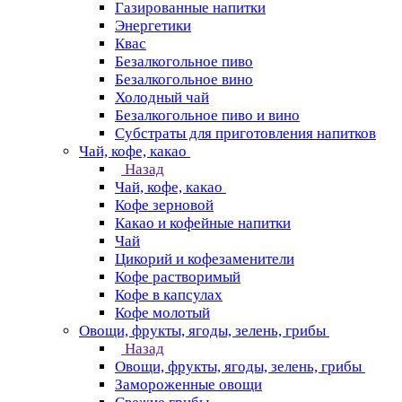
Газированные напитки
Энергетики
Квас
Безалкогольное пиво
Безалкогольное вино
Холодный чай
Безалкогольное пиво и вино
Субстраты для приготовления напитков
Чай, кофе, какао
Назад
Чай, кофе, какао
Кофе зерновой
Какао и кофейные напитки
Чай
Цикорий и кофезаменители
Кофе растворимый
Кофе в капсулах
Кофе молотый
Овощи, фрукты, ягоды, зелень, грибы
Назад
Овощи, фрукты, ягоды, зелень, грибы
Замороженные овощи