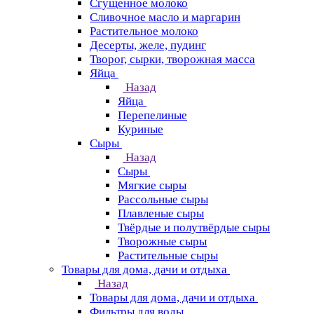
Сгущенное молоко
Сливочное масло и маргарин
Растительное молоко
Десерты, желе, пудинг
Творог, сырки, творожная масса
Яйца
Назад
Яйца
Перепелиные
Куриные
Сыры
Назад
Сыры
Мягкие сыры
Рассольные сыры
Плавленые сыры
Твёрдые и полутвёрдые сыры
Творожные сыры
Растительные сыры
Товары для дома, дачи и отдыха
Назад
Товары для дома, дачи и отдыха
Фильтры для воды