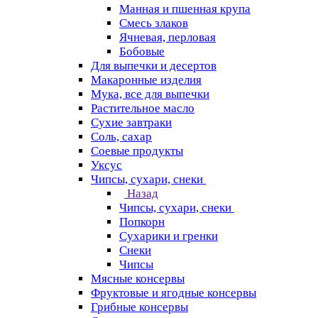
Манная и пшенная крупа
Смесь злаков
Ячневая, перловая
Бобовые
Для выпечки и десертов
Макаронные изделия
Мука, все для выпечки
Растительное масло
Сухие завтраки
Соль, сахар
Соевые продукты
Уксус
Чипсы, сухари, снеки
Назад
Чипсы, сухари, снеки
Попкорн
Сухарики и гренки
Снеки
Чипсы
Мясные консервы
Фруктовые и ягодные консервы
Грибные консервы