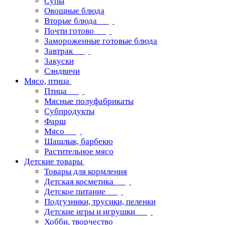
Супы
Овощные блюда
Вторые блюда
Почти готово
Замороженные готовые блюда
Завтрак
Закуски
Сэндвичи
Мясо, птица
Птица
Мясные полуфабрикаты
Субпродукты
Фарш
Мясо
Шашлык, барбекю
Растительное мясо
Детские товары
Товары для кормления
Детская косметика
Детское питание
Подгузники, трусики, пеленки
Детские игры и игрушки
Хобби, творчество