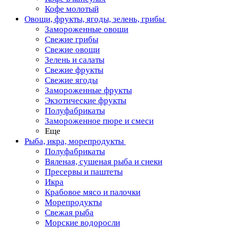
Кофе молотый
Овощи, фрукты, ягоды, зелень, грибы
Замороженные овощи
Свежие грибы
Свежие овощи
Зелень и салаты
Свежие фрукты
Свежие ягоды
Замороженные фрукты
Экзотические фрукты
Полуфабрикаты
Замороженное пюре и смеси
Еще
Рыба, икра, морепродукты
Полуфабрикаты
Вяленая, сушеная рыба и снеки
Пресервы и паштеты
Икра
Крабовое мясо и палочки
Морепродукты
Свежая рыба
Морские водоросли