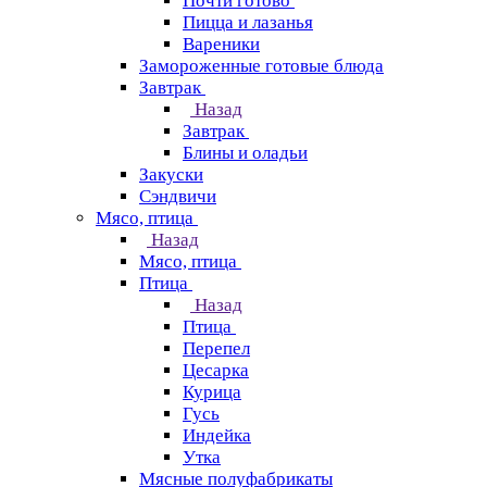
Почти готово
Пицца и лазанья
Вареники
Замороженные готовые блюда
Завтрак
Назад
Завтрак
Блины и оладьи
Закуски
Сэндвичи
Мясо, птица
Назад
Мясо, птица
Птица
Назад
Птица
Перепел
Цесарка
Курица
Гусь
Индейка
Утка
Мясные полуфабрикаты