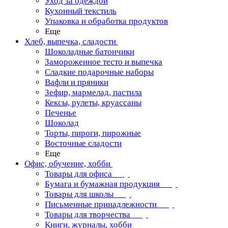
Уход за одеждой
Кухонный текстиль
Упаковка и обработка продуктов
Еще
Хлеб, выпечка, сладости
Шоколадные батончики
Замороженное тесто и выпечка
Сладкие подарочные наборы
Вафли и пряники
Зефир, мармелад, пастила
Кексы, рулеты, круассаны
Печенье
Шоколад
Торты, пироги, пирожные
Восточные сладости
Еще
Офис, обучение, хобби
Товары для офиса
Бумага и бумажная продукция
Товары для школы
Письменные принадлежности
Товары для творчества
Книги, журналы, хобби