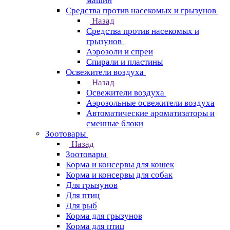
машин
Средства против насекомых и грызунов
Назад
Средства против насекомых и
грызунов
Аэрозоли и спреи
Спирали и пластины
Освежители воздуха
Назад
Освежители воздуха
Аэрозольные освежители воздуха
Автоматические ароматизаторы и
сменные блоки
Зоотовары
Назад
Зоотовары
Корма и консервы для кошек
Корма и консервы для собак
Для грызунов
Для птиц
Для рыб
Корма для грызунов
Корма для птиц