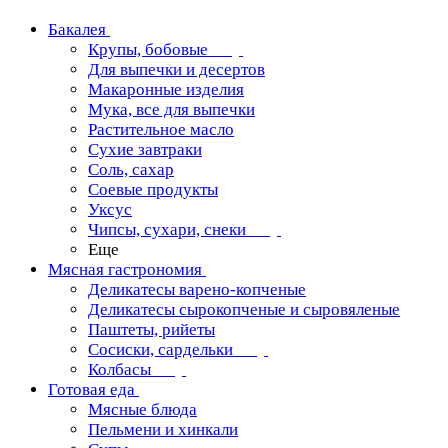
Бакалея
Крупы, бобовые
Для выпечки и десертов
Макаронные изделия
Мука, все для выпечки
Растительное масло
Сухие завтраки
Соль, сахар
Соевые продукты
Уксус
Чипсы, сухари, снеки
Еще
Мясная гастрономия
Деликатесы варено-копченые
Деликатесы сырокопченые и сыровяленые
Паштеты, рийеты
Сосиски, сардельки
Колбасы
Готовая еда
Мясные блюда
Пельмени и хинкали