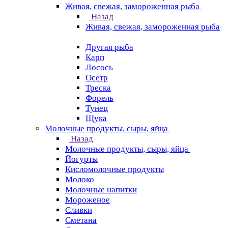
Живая, свежая, замороженная рыба
Назад
Живая, свежая, замороженная рыба
Другая рыба
Карп
Лосось
Осетр
Треска
Форель
Тунец
Щука
Молочные продукты, сыры, яйца
Назад
Молочные продукты, сыры, яйца
Йогурты
Кисломолочные продукты
Молоко
Молочные напитки
Мороженое
Сливки
Сметана