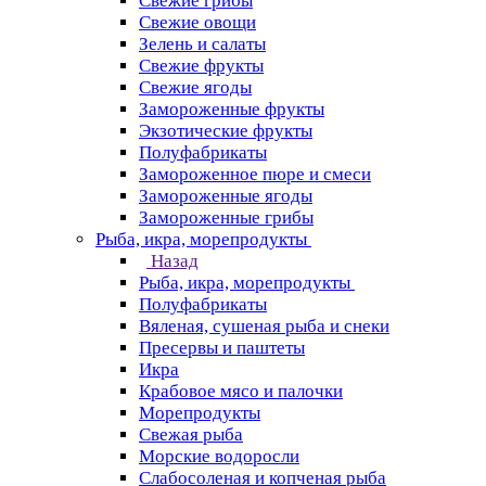
Свежие грибы
Свежие овощи
Зелень и салаты
Свежие фрукты
Свежие ягоды
Замороженные фрукты
Экзотические фрукты
Полуфабрикаты
Замороженное пюре и смеси
Замороженные ягоды
Замороженные грибы
Рыба, икра, морепродукты
Назад
Рыба, икра, морепродукты
Полуфабрикаты
Вяленая, сушеная рыба и снеки
Пресервы и паштеты
Икра
Крабовое мясо и палочки
Морепродукты
Свежая рыба
Морские водоросли
Слабосоленая и копченая рыба