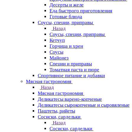
Десерты и желе
Еда быстрого приготовления
Готовые блюда
Соусы, специи, приправы
Назад
Соусы, специи, приправы
Кетчуп
Горчица и хрен
Соусы
Майонез
Специи и приправы
Томатная паста и пюре
Спортивное питание и добавки
Мясная гастрономия
Назад
Мясная гастрономия
Деликатесы варено-копченые
Деликатесы сырокопченые и сыровяленые
Паштеты, рийеты
Сосиски, сардельки
Назад
Сосиски, сардельки