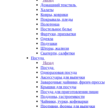
Назад
Домашний текстиль
Халаты
Ковры, коврики
Покрывала, пледы
Полотенца
Постельное белье
Фартуки, прихватки
Одеяла
Подушки
Шторы, жалюзи
Скатерти, салфетки
Посуда
Назад
Посуда
Одноразовая посуда
Аксессуары для выпечки
Заварочные чайники, френч-прессы
Крышки для посуды
Посуда для приготовления пищи
Поддоны, гастроемкости
Чайники, турки, кофеварки
Противни, формы для выпечки