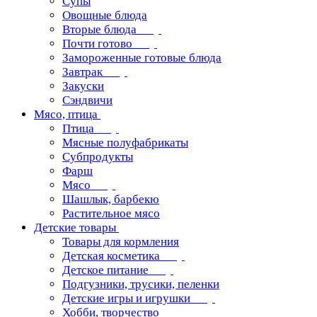
Супы
Овощные блюда
Вторые блюда
Почти готово
Замороженные готовые блюда
Завтрак
Закуски
Сэндвичи
Мясо, птица
Птица
Мясные полуфабрикаты
Субпродукты
Фарш
Мясо
Шашлык, барбекю
Растительное мясо
Детские товары
Товары для кормления
Детская косметика
Детское питание
Подгузники, трусики, пеленки
Детские игры и игрушки
Хобби, творчество