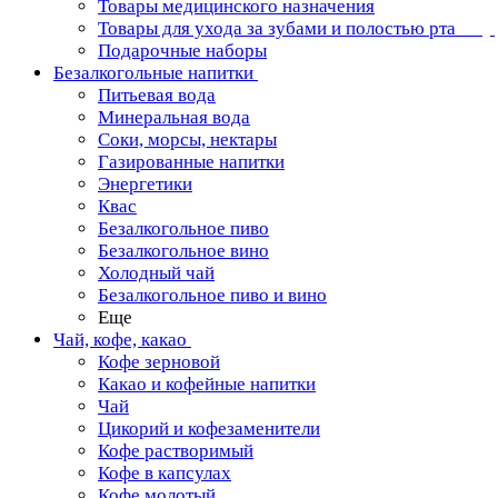
Товары медицинского назначения
Товары для ухода за зубами и полостью рта
Подарочные наборы
Безалкогольные напитки
Питьевая вода
Минеральная вода
Соки, морсы, нектары
Газированные напитки
Энергетики
Квас
Безалкогольное пиво
Безалкогольное вино
Холодный чай
Безалкогольное пиво и вино
Еще
Чай, кофе, какао
Кофе зерновой
Какао и кофейные напитки
Чай
Цикорий и кофезаменители
Кофе растворимый
Кофе в капсулах
Кофе молотый