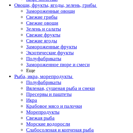
Овощи, фрукты, ягоды, зелень, грибы
Замороженные овощи
Свежие грибы
Свежие овощи
Зелень и салаты
Свежие фрукты
Свежие ягоды
Замороженные фрукты
Экзотические фрукты
Полуфабрикаты
Замороженное пюре и смеси
Еще
Рыба, икра, морепродукты
Полуфабрикаты
Вяленая, сушеная рыба и снеки
Пресервы и паштеты
Икра
Крабовое мясо и палочки
Морепродукты
Свежая рыба
Морские водоросли
Слабосоленая и копченая рыба