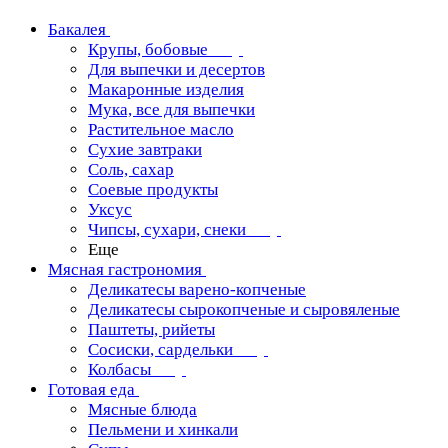
Бакалея
Крупы, бобовые
Для выпечки и десертов
Макаронные изделия
Мука, все для выпечки
Растительное масло
Сухие завтраки
Соль, сахар
Соевые продукты
Уксус
Чипсы, сухари, снеки
Еще
Мясная гастрономия
Деликатесы варено-копченые
Деликатесы сырокопченые и сыровяленые
Паштеты, рийеты
Сосиски, сардельки
Колбасы
Готовая еда
Мясные блюда
Пельмени и хинкали