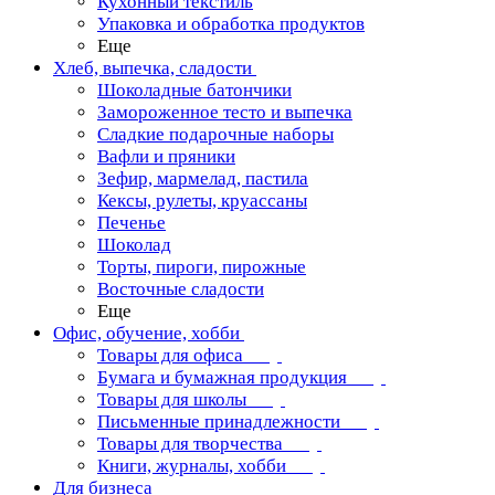
Кухонный текстиль
Упаковка и обработка продуктов
Еще
Хлеб, выпечка, сладости
Шоколадные батончики
Замороженное тесто и выпечка
Сладкие подарочные наборы
Вафли и пряники
Зефир, мармелад, пастила
Кексы, рулеты, круассаны
Печенье
Шоколад
Торты, пироги, пирожные
Восточные сладости
Еще
Офис, обучение, хобби
Товары для офиса
Бумага и бумажная продукция
Товары для школы
Письменные принадлежности
Товары для творчества
Книги, журналы, хобби
Для бизнеса