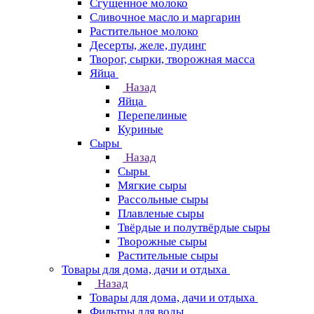
Сгущенное молоко
Сливочное масло и маргарин
Растительное молоко
Десерты, желе, пудинг
Творог, сырки, творожная масса
Яйца
Назад
Яйца
Перепелиные
Куриные
Сыры
Назад
Сыры
Мягкие сыры
Рассольные сыры
Плавленые сыры
Твёрдые и полутвёрдые сыры
Творожные сыры
Растительные сыры
Товары для дома, дачи и отдыха
Назад
Товары для дома, дачи и отдыха
Фильтры для воды