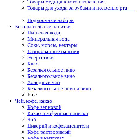
Товары медицинского назначения
Товары для ухода за зубами и полостью рта
Подарочные наборы
Безалкогольные напитки
Питьевая вода
Минеральная вода
Соки, морсы, нектары
Газированные напитки
Энергетики
Квас
Безалкогольное пиво
Безалкогольное вино
Холодный чай
Безалкогольное пиво и вино
Еще
Чай, кофе, какао
Кофе зерновой
Какао и кофейные напитки
Чай
Цикорий и кофезаменители
Кофе растворимый
Кофе в капсулах