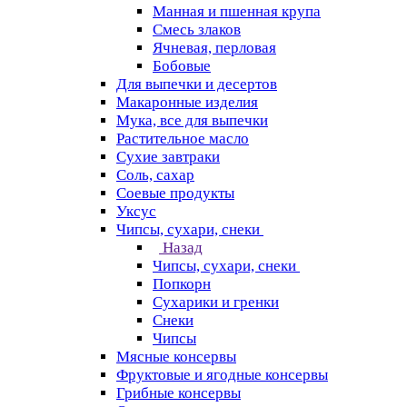
Манная и пшенная крупа
Смесь злаков
Ячневая, перловая
Бобовые
Для выпечки и десертов
Макаронные изделия
Мука, все для выпечки
Растительное масло
Сухие завтраки
Соль, сахар
Соевые продукты
Уксус
Чипсы, сухари, снеки
Назад
Чипсы, сухари, снеки
Попкорн
Сухарики и гренки
Снеки
Чипсы
Мясные консервы
Фруктовые и ягодные консервы
Грибные консервы