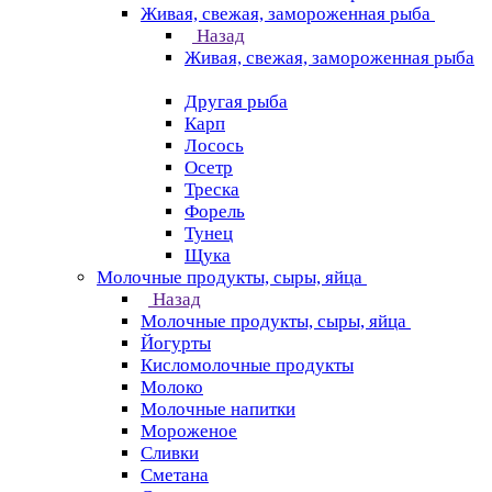
Живая, свежая, замороженная рыба
Назад
Живая, свежая, замороженная рыба
Другая рыба
Карп
Лосось
Осетр
Треска
Форель
Тунец
Щука
Молочные продукты, сыры, яйца
Назад
Молочные продукты, сыры, яйца
Йогурты
Кисломолочные продукты
Молоко
Молочные напитки
Мороженое
Сливки
Сметана