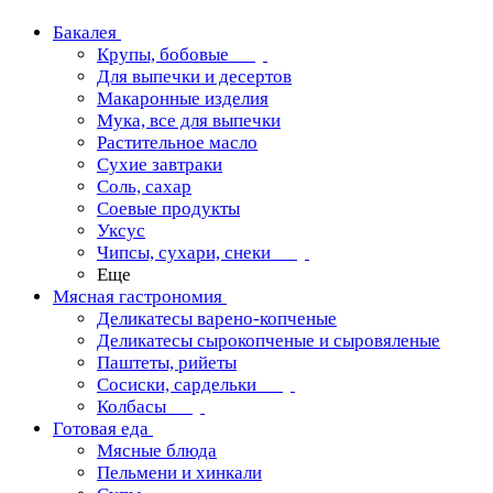
Бакалея
Крупы, бобовые
Для выпечки и десертов
Макаронные изделия
Мука, все для выпечки
Растительное масло
Сухие завтраки
Соль, сахар
Соевые продукты
Уксус
Чипсы, сухари, снеки
Еще
Мясная гастрономия
Деликатесы варено-копченые
Деликатесы сырокопченые и сыровяленые
Паштеты, рийеты
Сосиски, сардельки
Колбасы
Готовая еда
Мясные блюда
Пельмени и хинкали