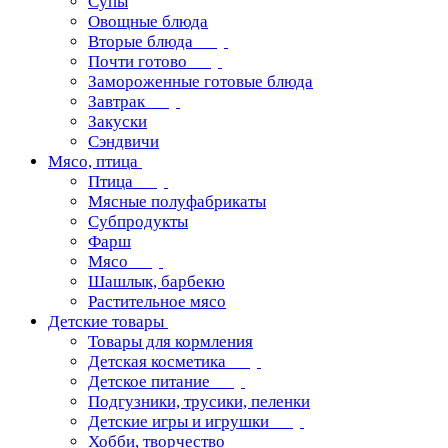
Супы
Овощные блюда
Вторые блюда
Почти готово
Замороженные готовые блюда
Завтрак
Закуски
Сэндвичи
Мясо, птица
Птица
Мясные полуфабрикаты
Субпродукты
Фарш
Мясо
Шашлык, барбекю
Растительное мясо
Детские товары
Товары для кормления
Детская косметика
Детское питание
Подгузники, трусики, пеленки
Детские игры и игрушки
Хобби, творчество