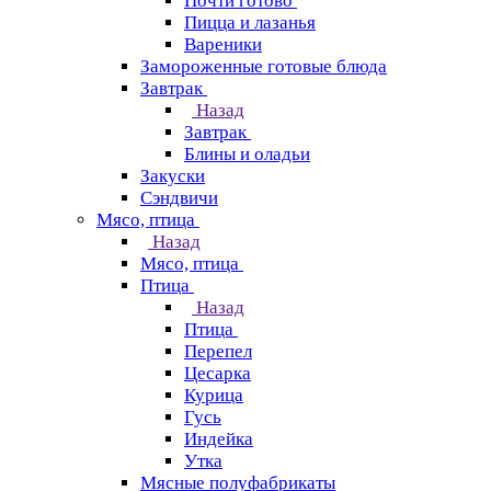
Почти готово
Пицца и лазанья
Вареники
Замороженные готовые блюда
Завтрак
Назад
Завтрак
Блины и оладьи
Закуски
Сэндвичи
Мясо, птица
Назад
Мясо, птица
Птица
Назад
Птица
Перепел
Цесарка
Курица
Гусь
Индейка
Утка
Мясные полуфабрикаты