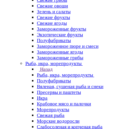
Свежие грибы
Свежие овощи
Зелень и салаты
Свежие фрукты
Свежие ягоды
Замороженные фрукты
Экзотические фрукты
Полуфабрикаты
Замороженное пюре и смеси
Замороженные ягоды
Замороженные грибы
Рыба, икра, морепродукты
Назад
Рыба, икра, морепродукты
Полуфабрикаты
Вяленая, сушеная рыба и снеки
Пресервы и паштеты
Икра
Крабовое мясо и палочки
Морепродукты
Свежая рыба
Морские водоросли
Слабосоленая и копченая рыба