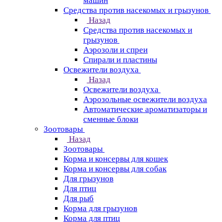
машин
Средства против насекомых и грызунов
Назад
Средства против насекомых и
грызунов
Аэрозоли и спреи
Спирали и пластины
Освежители воздуха
Назад
Освежители воздуха
Аэрозольные освежители воздуха
Автоматические ароматизаторы и
сменные блоки
Зоотовары
Назад
Зоотовары
Корма и консервы для кошек
Корма и консервы для собак
Для грызунов
Для птиц
Для рыб
Корма для грызунов
Корма для птиц