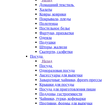
Назад
Домашний текстиль
Халаты
Ковры, коврики
Покрывала, пледы
Полотенца
Постельное белье
Фартуки, прихватки
Одеяла
Подушки
Шторы, жалюзи
Скатерти, салфетки
Посуда
Назад
Посуда
Одноразовая посуда
Аксессуары для выпечки
Заварочные чайники, френч-прессы
Крышки для посуды
Посуда для приготовления пищи
Поддоны, гастроемкости
Чайники, турки, кофеварки
Противни, формы для выпечки