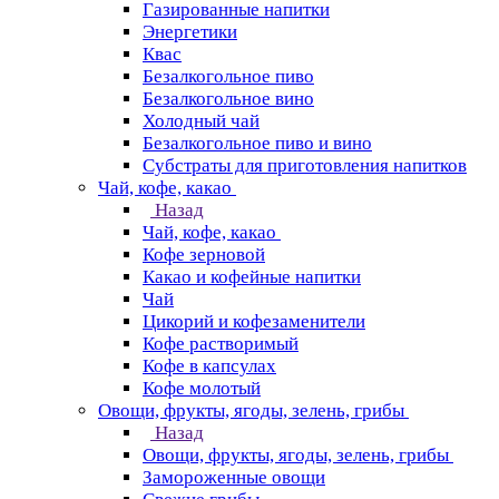
Газированные напитки
Энергетики
Квас
Безалкогольное пиво
Безалкогольное вино
Холодный чай
Безалкогольное пиво и вино
Субстраты для приготовления напитков
Чай, кофе, какао
Назад
Чай, кофе, какао
Кофе зерновой
Какао и кофейные напитки
Чай
Цикорий и кофезаменители
Кофе растворимый
Кофе в капсулах
Кофе молотый
Овощи, фрукты, ягоды, зелень, грибы
Назад
Овощи, фрукты, ягоды, зелень, грибы
Замороженные овощи