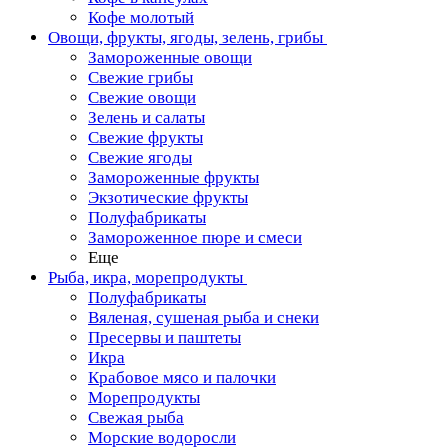
Кофе молотый
Овощи, фрукты, ягоды, зелень, грибы
Замороженные овощи
Свежие грибы
Свежие овощи
Зелень и салаты
Свежие фрукты
Свежие ягоды
Замороженные фрукты
Экзотические фрукты
Полуфабрикаты
Замороженное пюре и смеси
Еще
Рыба, икра, морепродукты
Полуфабрикаты
Вяленая, сушеная рыба и снеки
Пресервы и паштеты
Икра
Крабовое мясо и палочки
Морепродукты
Свежая рыба
Морские водоросли