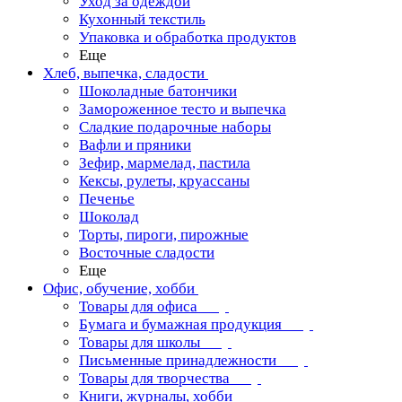
Уход за одеждой
Кухонный текстиль
Упаковка и обработка продуктов
Еще
Хлеб, выпечка, сладости
Шоколадные батончики
Замороженное тесто и выпечка
Сладкие подарочные наборы
Вафли и пряники
Зефир, мармелад, пастила
Кексы, рулеты, круассаны
Печенье
Шоколад
Торты, пироги, пирожные
Восточные сладости
Еще
Офис, обучение, хобби
Товары для офиса
Бумага и бумажная продукция
Товары для школы
Письменные принадлежности
Товары для творчества
Книги, журналы, хобби