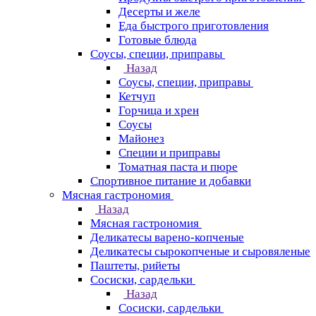
Десерты и желе
Еда быстрого приготовления
Готовые блюда
Соусы, специи, приправы
Назад
Соусы, специи, приправы
Кетчуп
Горчица и хрен
Соусы
Майонез
Специи и приправы
Томатная паста и пюре
Спортивное питание и добавки
Мясная гастрономия
Назад
Мясная гастрономия
Деликатесы варено-копченые
Деликатесы сырокопченые и сыровяленые
Паштеты, рийеты
Сосиски, сардельки
Назад
Сосиски, сардельки