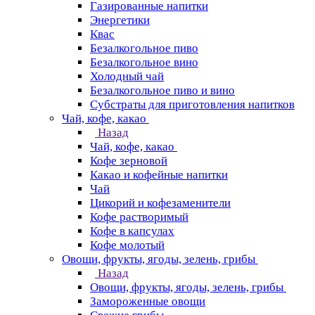
Газированные напитки
Энергетики
Квас
Безалкогольное пиво
Безалкогольное вино
Холодный чай
Безалкогольное пиво и вино
Субстраты для приготовления напитков
Чай, кофе, какао
Назад
Чай, кофе, какао
Кофе зерновой
Какао и кофейные напитки
Чай
Цикорий и кофезаменители
Кофе растворимый
Кофе в капсулах
Кофе молотый
Овощи, фрукты, ягоды, зелень, грибы
Назад
Овощи, фрукты, ягоды, зелень, грибы
Замороженные овощи