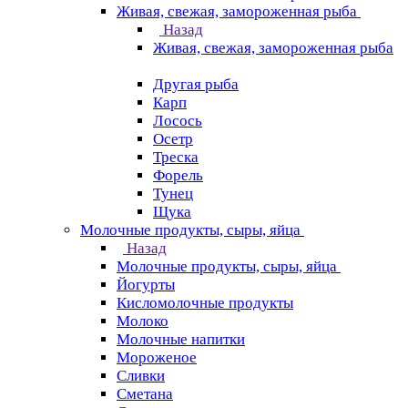
Живая, свежая, замороженная рыба
Назад
Живая, свежая, замороженная рыба
Другая рыба
Карп
Лосось
Осетр
Треска
Форель
Тунец
Щука
Молочные продукты, сыры, яйца
Назад
Молочные продукты, сыры, яйца
Йогурты
Кисломолочные продукты
Молоко
Молочные напитки
Мороженое
Сливки
Сметана