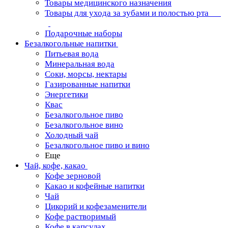
Товары медицинского назначения
Товары для ухода за зубами и полостью рта
Подарочные наборы
Безалкогольные напитки
Питьевая вода
Минеральная вода
Соки, морсы, нектары
Газированные напитки
Энергетики
Квас
Безалкогольное пиво
Безалкогольное вино
Холодный чай
Безалкогольное пиво и вино
Еще
Чай, кофе, какао
Кофе зерновой
Какао и кофейные напитки
Чай
Цикорий и кофезаменители
Кофе растворимый
Кофе в капсулах