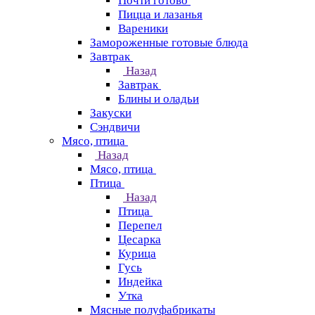
Почти готово
Пицца и лазанья
Вареники
Замороженные готовые блюда
Завтрак
Назад
Завтрак
Блины и оладьи
Закуски
Сэндвичи
Мясо, птица
Назад
Мясо, птица
Птица
Назад
Птица
Перепел
Цесарка
Курица
Гусь
Индейка
Утка
Мясные полуфабрикаты