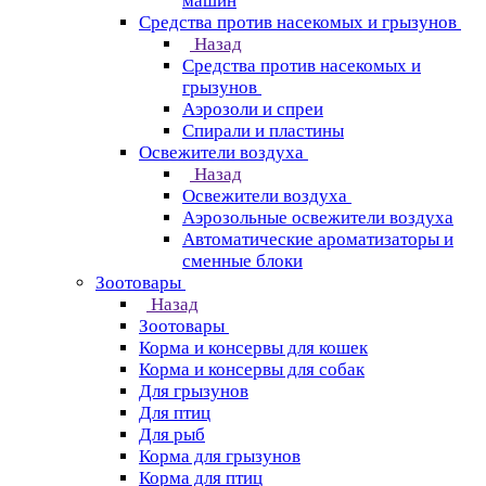
машин
Средства против насекомых и грызунов
Назад
Средства против насекомых и
грызунов
Аэрозоли и спреи
Спирали и пластины
Освежители воздуха
Назад
Освежители воздуха
Аэрозольные освежители воздуха
Автоматические ароматизаторы и
сменные блоки
Зоотовары
Назад
Зоотовары
Корма и консервы для кошек
Корма и консервы для собак
Для грызунов
Для птиц
Для рыб
Корма для грызунов
Корма для птиц