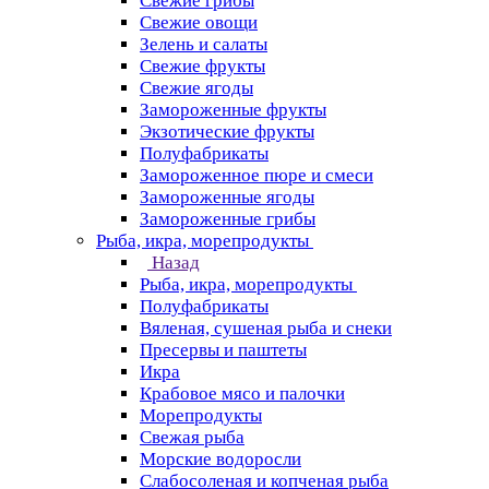
Свежие грибы
Свежие овощи
Зелень и салаты
Свежие фрукты
Свежие ягоды
Замороженные фрукты
Экзотические фрукты
Полуфабрикаты
Замороженное пюре и смеси
Замороженные ягоды
Замороженные грибы
Рыба, икра, морепродукты
Назад
Рыба, икра, морепродукты
Полуфабрикаты
Вяленая, сушеная рыба и снеки
Пресервы и паштеты
Икра
Крабовое мясо и палочки
Морепродукты
Свежая рыба
Морские водоросли
Слабосоленая и копченая рыба