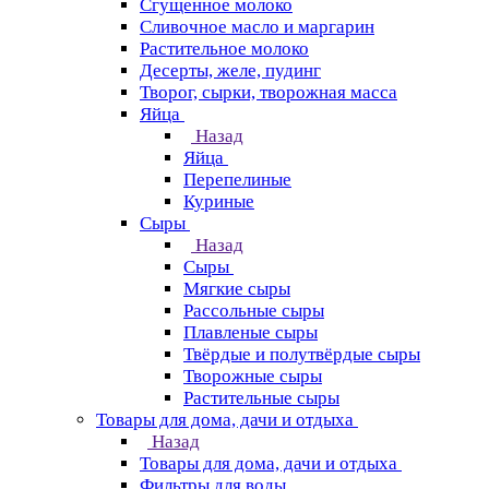
Сгущенное молоко
Сливочное масло и маргарин
Растительное молоко
Десерты, желе, пудинг
Творог, сырки, творожная масса
Яйца
Назад
Яйца
Перепелиные
Куриные
Сыры
Назад
Сыры
Мягкие сыры
Рассольные сыры
Плавленые сыры
Твёрдые и полутвёрдые сыры
Творожные сыры
Растительные сыры
Товары для дома, дачи и отдыха
Назад
Товары для дома, дачи и отдыха
Фильтры для воды