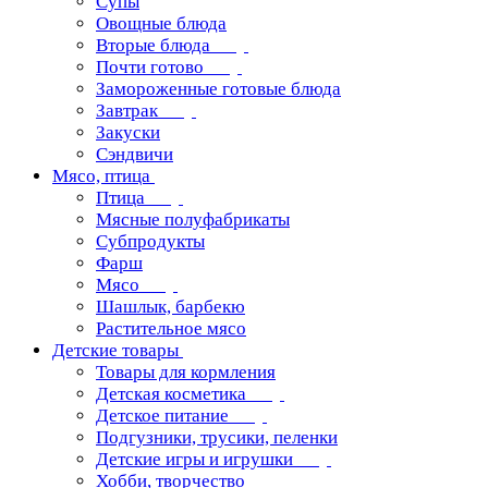
Супы
Овощные блюда
Вторые блюда
Почти готово
Замороженные готовые блюда
Завтрак
Закуски
Сэндвичи
Мясо, птица
Птица
Мясные полуфабрикаты
Субпродукты
Фарш
Мясо
Шашлык, барбекю
Растительное мясо
Детские товары
Товары для кормления
Детская косметика
Детское питание
Подгузники, трусики, пеленки
Детские игры и игрушки
Хобби, творчество