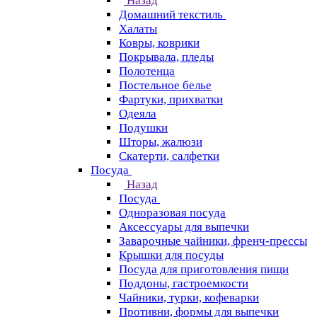
Назад
Домашний текстиль
Халаты
Ковры, коврики
Покрывала, пледы
Полотенца
Постельное белье
Фартуки, прихватки
Одеяла
Подушки
Шторы, жалюзи
Скатерти, салфетки
Посуда
Назад
Посуда
Одноразовая посуда
Аксессуары для выпечки
Заварочные чайники, френч-прессы
Крышки для посуды
Посуда для приготовления пищи
Поддоны, гастроемкости
Чайники, турки, кофеварки
Противни, формы для выпечки