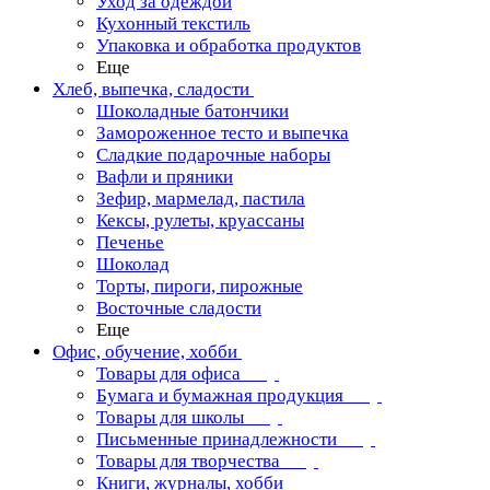
Уход за одеждой
Кухонный текстиль
Упаковка и обработка продуктов
Еще
Хлеб, выпечка, сладости
Шоколадные батончики
Замороженное тесто и выпечка
Сладкие подарочные наборы
Вафли и пряники
Зефир, мармелад, пастила
Кексы, рулеты, круассаны
Печенье
Шоколад
Торты, пироги, пирожные
Восточные сладости
Еще
Офис, обучение, хобби
Товары для офиса
Бумага и бумажная продукция
Товары для школы
Письменные принадлежности
Товары для творчества
Книги, журналы, хобби