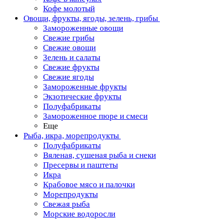
Кофе молотый
Овощи, фрукты, ягоды, зелень, грибы
Замороженные овощи
Свежие грибы
Свежие овощи
Зелень и салаты
Свежие фрукты
Свежие ягоды
Замороженные фрукты
Экзотические фрукты
Полуфабрикаты
Замороженное пюре и смеси
Еще
Рыба, икра, морепродукты
Полуфабрикаты
Вяленая, сушеная рыба и снеки
Пресервы и паштеты
Икра
Крабовое мясо и палочки
Морепродукты
Свежая рыба
Морские водоросли