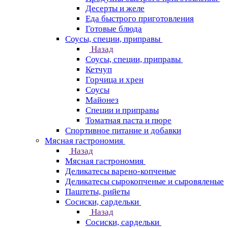
Десерты и желе
Еда быстрого приготовления
Готовые блюда
Соусы, специи, приправы
Назад
Соусы, специи, приправы
Кетчуп
Горчица и хрен
Соусы
Майонез
Специи и приправы
Томатная паста и пюре
Спортивное питание и добавки
Мясная гастрономия
Назад
Мясная гастрономия
Деликатесы варено-копченые
Деликатесы сырокопченые и сыровяленые
Паштеты, рийеты
Сосиски, сардельки
Назад
Сосиски, сардельки