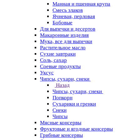
Манная и пшенная крупа
Смесь злаков
Ячневая, перловая
Бобовые
Для выпечки и десертов
Макаронные изделия
Мука, все для выпечки
Растительное масло
Сухие завтраки
Соль, сахар
Соевые продукты
Уксус
Чипсы, сухари, снеки
Назад
Чипсы, сухари, снеки
Попкорн
Сухарики и гренки
Снеки
Чипсы
Мясные консервы
Фруктовые и ягодные консервы
Грибные консервы