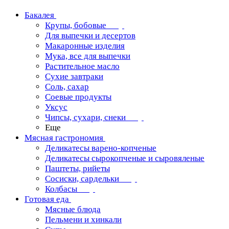
Бакалея
Крупы, бобовые
Для выпечки и десертов
Макаронные изделия
Мука, все для выпечки
Растительное масло
Сухие завтраки
Соль, сахар
Соевые продукты
Уксус
Чипсы, сухари, снеки
Еще
Мясная гастрономия
Деликатесы варено-копченые
Деликатесы сырокопченые и сыровяленые
Паштеты, рийеты
Сосиски, сардельки
Колбасы
Готовая еда
Мясные блюда
Пельмени и хинкали