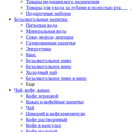
Товары медицинского назначения
Товары для ухода за зубами и полостью рта
Подарочные наборы
Безалкогольные напитки
Питьевая вода
Минеральная вода
Соки, морсы, нектары
Газированные напитки
Энергетики
Квас
Безалкогольное пиво
Безалкогольное вино
Холодный чай
Безалкогольное пиво и вино
Еще
Чай, кофе, какао
Кофе зерновой
Какао и кофейные напитки
Чай
Цикорий и кофезаменители
Кофе растворимый
Кофе в капсулах
Кофе молотый