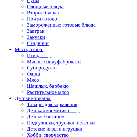
Супы
Овощные блюда
Вторые блюда
Почти готово
Замороженные готовые блюда
Завтрак
Закуски
Сэндвичи
Мясо, птица
Птица
Мясные полуфабрикаты
Субпродукты
Фарш
Мясо
Шашлык, барбекю
Растительное мясо
Детские товары
Товары для кормления
Детская косметика
Детское питание
Подгузники, трусики, пеленки
Детские игры и игрушки
Хобби, творчество