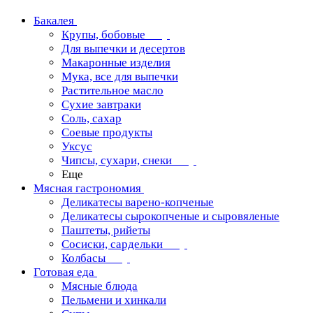
Бакалея
Крупы, бобовые
Для выпечки и десертов
Макаронные изделия
Мука, все для выпечки
Растительное масло
Сухие завтраки
Соль, сахар
Соевые продукты
Уксус
Чипсы, сухари, снеки
Еще
Мясная гастрономия
Деликатесы варено-копченые
Деликатесы сырокопченые и сыровяленые
Паштеты, рийеты
Сосиски, сардельки
Колбасы
Готовая еда
Мясные блюда
Пельмени и хинкали