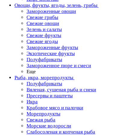
Овощи, фрукты, ягоды, зелень, грибы
Замороженные овощи
Свежие грибы
Свежие овощи
Зелень и салаты
Свежие фрукты
Свежие ягоды
Замороженные фрукты
Экзотические фрукты
Полуфабрикаты
Замороженное пюре и смеси
Еще
Рыба, икра, морепродукты
Полуфабрикаты
Вяленая, сушеная рыба и снеки
Пресервы и паштеты
Икра
Крабовое мясо и палочки
Морепродукты
Свежая рыба
Морские водоросли
Слабосоленая и копченая рыба