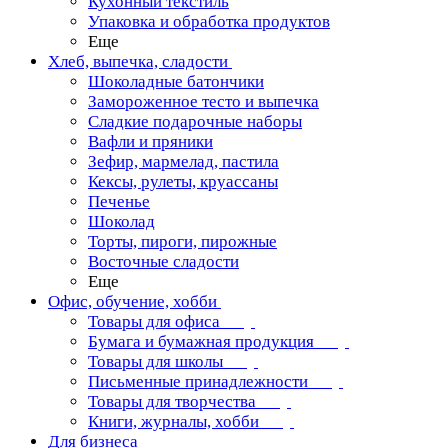
Кухонный текстиль
Упаковка и обработка продуктов
Еще
Хлеб, выпечка, сладости
Шоколадные батончики
Замороженное тесто и выпечка
Сладкие подарочные наборы
Вафли и пряники
Зефир, мармелад, пастила
Кексы, рулеты, круассаны
Печенье
Шоколад
Торты, пироги, пирожные
Восточные сладости
Еще
Офис, обучение, хобби
Товары для офиса
Бумага и бумажная продукция
Товары для школы
Письменные принадлежности
Товары для творчества
Книги, журналы, хобби
Для бизнеса