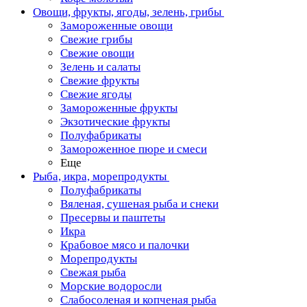
Овощи, фрукты, ягоды, зелень, грибы
Замороженные овощи
Свежие грибы
Свежие овощи
Зелень и салаты
Свежие фрукты
Свежие ягоды
Замороженные фрукты
Экзотические фрукты
Полуфабрикаты
Замороженное пюре и смеси
Еще
Рыба, икра, морепродукты
Полуфабрикаты
Вяленая, сушеная рыба и снеки
Пресервы и паштеты
Икра
Крабовое мясо и палочки
Морепродукты
Свежая рыба
Морские водоросли
Слабосоленая и копченая рыба