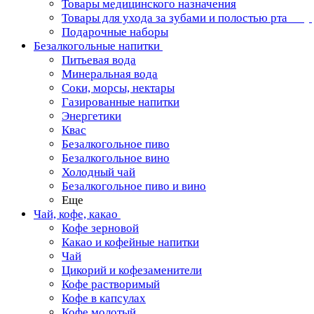
Товары медицинского назначения
Товары для ухода за зубами и полостью рта
Подарочные наборы
Безалкогольные напитки
Питьевая вода
Минеральная вода
Соки, морсы, нектары
Газированные напитки
Энергетики
Квас
Безалкогольное пиво
Безалкогольное вино
Холодный чай
Безалкогольное пиво и вино
Еще
Чай, кофе, какао
Кофе зерновой
Какао и кофейные напитки
Чай
Цикорий и кофезаменители
Кофе растворимый
Кофе в капсулах
Кофе молотый