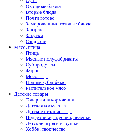
Супы
Овощные блюда
Вторые блюда
Почти готово
Замороженные готовые блюда
Завтрак
Закуски
Сэндвичи
Мясо, птица
Птица
Мясные полуфабрикаты
Субпродукты
Фарш
Мясо
Шашлык, барбекю
Растительное мясо
Детские товары
Товары для кормления
Детская косметика
Детское питание
Подгузники, трусики, пеленки
Детские игры и игрушки
Хобби, творчество