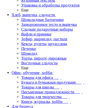
Кухонный текстиль
Упаковка и обработка продуктов
Еще
Хлеб, выпечка, сладости
Шоколадные батончики
Замороженное тесто и выпечка
Сладкие подарочные наборы
Вафли и пряники
Зефир, мармелад, пастила
Кексы, рулеты, круассаны
Печенье
Шоколад
Торты, пироги, пирожные
Восточные сладости
Еще
Офис, обучение, хобби
Товары для офиса
Бумага и бумажная продукция
Товары для школы
Письменные принадлежности
Товары для творчества
Книги, журналы, хобби
Для бизнеса