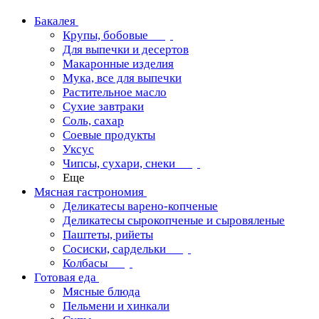
Бакалея
Крупы, бобовые
Для выпечки и десертов
Макаронные изделия
Мука, все для выпечки
Растительное масло
Сухие завтраки
Соль, сахар
Соевые продукты
Уксус
Чипсы, сухари, снеки
Еще
Мясная гастрономия
Деликатесы варено-копченые
Деликатесы сырокопченые и сыровяленые
Паштеты, рийеты
Сосиски, сардельки
Колбасы
Готовая еда
Мясные блюда
Пельмени и хинкали