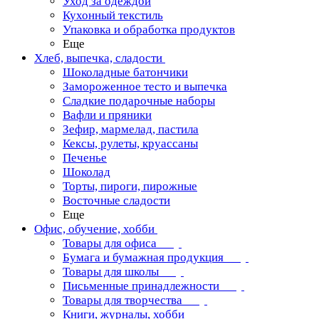
Уход за одеждой
Кухонный текстиль
Упаковка и обработка продуктов
Еще
Хлеб, выпечка, сладости
Шоколадные батончики
Замороженное тесто и выпечка
Сладкие подарочные наборы
Вафли и пряники
Зефир, мармелад, пастила
Кексы, рулеты, круассаны
Печенье
Шоколад
Торты, пироги, пирожные
Восточные сладости
Еще
Офис, обучение, хобби
Товары для офиса
Бумага и бумажная продукция
Товары для школы
Письменные принадлежности
Товары для творчества
Книги, журналы, хобби