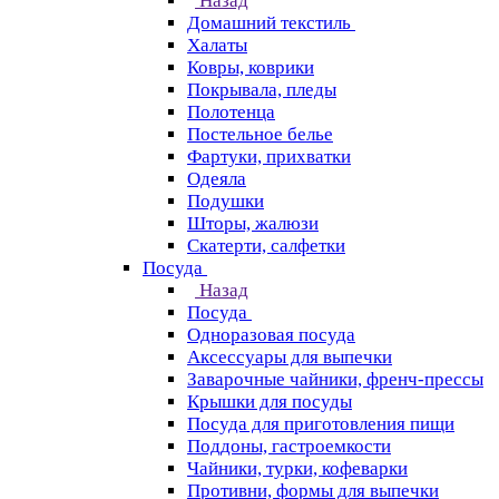
Назад
Домашний текстиль
Халаты
Ковры, коврики
Покрывала, пледы
Полотенца
Постельное белье
Фартуки, прихватки
Одеяла
Подушки
Шторы, жалюзи
Скатерти, салфетки
Посуда
Назад
Посуда
Одноразовая посуда
Аксессуары для выпечки
Заварочные чайники, френч-прессы
Крышки для посуды
Посуда для приготовления пищи
Поддоны, гастроемкости
Чайники, турки, кофеварки
Противни, формы для выпечки