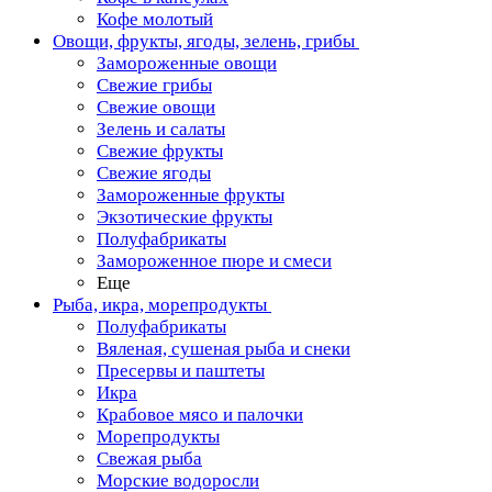
Кофе молотый
Овощи, фрукты, ягоды, зелень, грибы
Замороженные овощи
Свежие грибы
Свежие овощи
Зелень и салаты
Свежие фрукты
Свежие ягоды
Замороженные фрукты
Экзотические фрукты
Полуфабрикаты
Замороженное пюре и смеси
Еще
Рыба, икра, морепродукты
Полуфабрикаты
Вяленая, сушеная рыба и снеки
Пресервы и паштеты
Икра
Крабовое мясо и палочки
Морепродукты
Свежая рыба
Морские водоросли