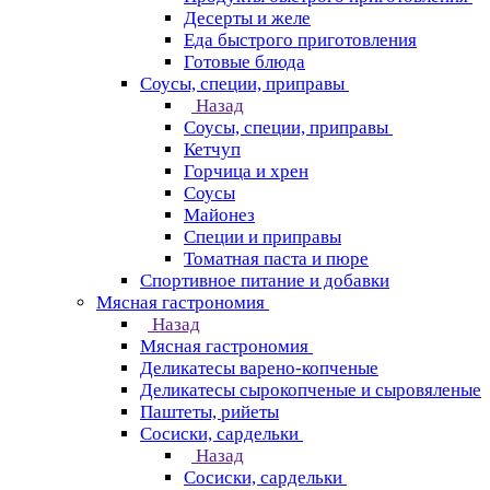
Десерты и желе
Еда быстрого приготовления
Готовые блюда
Соусы, специи, приправы
Назад
Соусы, специи, приправы
Кетчуп
Горчица и хрен
Соусы
Майонез
Специи и приправы
Томатная паста и пюре
Спортивное питание и добавки
Мясная гастрономия
Назад
Мясная гастрономия
Деликатесы варено-копченые
Деликатесы сырокопченые и сыровяленые
Паштеты, рийеты
Сосиски, сардельки
Назад
Сосиски, сардельки