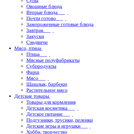
Супы
Овощные блюда
Вторые блюда
Почти готово
Замороженные готовые блюда
Завтрак
Закуски
Сэндвичи
Мясо, птица
Птица
Мясные полуфабрикаты
Субпродукты
Фарш
Мясо
Шашлык, барбекю
Растительное мясо
Детские товары
Товары для кормления
Детская косметика
Детское питание
Подгузники, трусики, пеленки
Детские игры и игрушки
Хобби, творчество