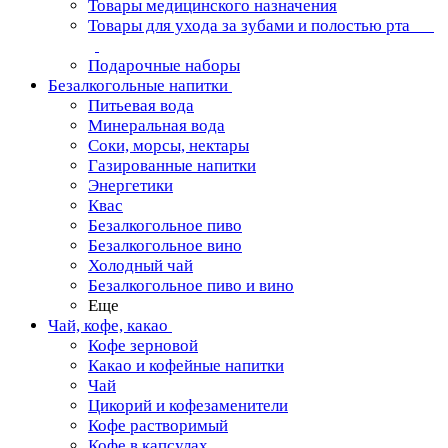
Товары медицинского назначения
Товары для ухода за зубами и полостью рта
Подарочные наборы
Безалкогольные напитки
Питьевая вода
Минеральная вода
Соки, морсы, нектары
Газированные напитки
Энергетики
Квас
Безалкогольное пиво
Безалкогольное вино
Холодный чай
Безалкогольное пиво и вино
Еще
Чай, кофе, какао
Кофе зерновой
Какао и кофейные напитки
Чай
Цикорий и кофезаменители
Кофе растворимый
Кофе в капсулах