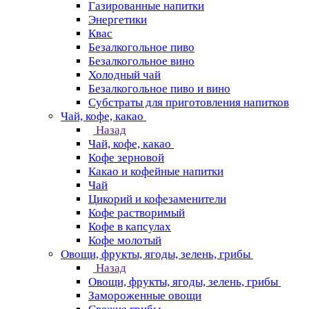
Газированные напитки
Энергетики
Квас
Безалкогольное пиво
Безалкогольное вино
Холодный чай
Безалкогольное пиво и вино
Субстраты для приготовления напитков
Чай, кофе, какао
Назад
Чай, кофе, какао
Кофе зерновой
Какао и кофейные напитки
Чай
Цикорий и кофезаменители
Кофе растворимый
Кофе в капсулах
Кофе молотый
Овощи, фрукты, ягоды, зелень, грибы
Назад
Овощи, фрукты, ягоды, зелень, грибы
Замороженные овощи