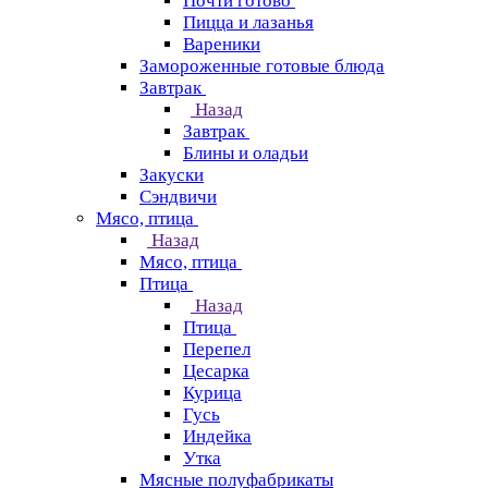
Почти готово
Пицца и лазанья
Вареники
Замороженные готовые блюда
Завтрак
Назад
Завтрак
Блины и оладьи
Закуски
Сэндвичи
Мясо, птица
Назад
Мясо, птица
Птица
Назад
Птица
Перепел
Цесарка
Курица
Гусь
Индейка
Утка
Мясные полуфабрикаты