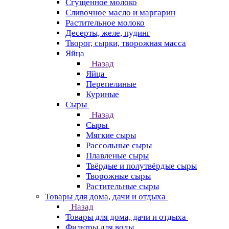
Сгущенное молоко
Сливочное масло и маргарин
Растительное молоко
Десерты, желе, пудинг
Творог, сырки, творожная масса
Яйца
Назад
Яйца
Перепелиные
Куриные
Сыры
Назад
Сыры
Мягкие сыры
Рассольные сыры
Плавленые сыры
Твёрдые и полутвёрдые сыры
Творожные сыры
Растительные сыры
Товары для дома, дачи и отдыха
Назад
Товары для дома, дачи и отдыха
Фильтры для воды