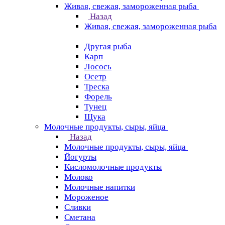
Живая, свежая, замороженная рыба
Назад
Живая, свежая, замороженная рыба
Другая рыба
Карп
Лосось
Осетр
Треска
Форель
Тунец
Щука
Молочные продукты, сыры, яйца
Назад
Молочные продукты, сыры, яйца
Йогурты
Кисломолочные продукты
Молоко
Молочные напитки
Мороженое
Сливки
Сметана