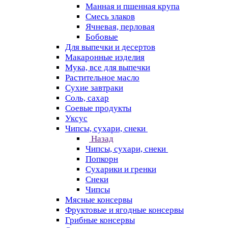
Манная и пшенная крупа
Смесь злаков
Ячневая, перловая
Бобовые
Для выпечки и десертов
Макаронные изделия
Мука, все для выпечки
Растительное масло
Сухие завтраки
Соль, сахар
Соевые продукты
Уксус
Чипсы, сухари, снеки
Назад
Чипсы, сухари, снеки
Попкорн
Сухарики и гренки
Снеки
Чипсы
Мясные консервы
Фруктовые и ягодные консервы
Грибные консервы