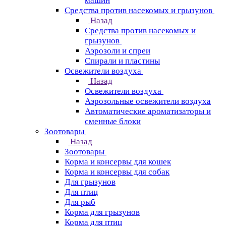
машин
Средства против насекомых и грызунов
Назад
Средства против насекомых и
грызунов
Аэрозоли и спреи
Спирали и пластины
Освежители воздуха
Назад
Освежители воздуха
Аэрозольные освежители воздуха
Автоматические ароматизаторы и
сменные блоки
Зоотовары
Назад
Зоотовары
Корма и консервы для кошек
Корма и консервы для собак
Для грызунов
Для птиц
Для рыб
Корма для грызунов
Корма для птиц