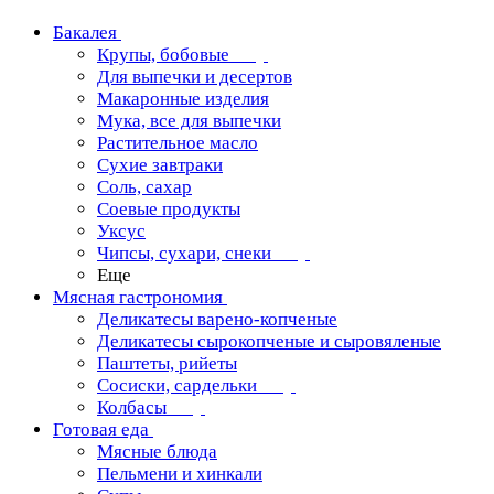
Бакалея
Крупы, бобовые
Для выпечки и десертов
Макаронные изделия
Мука, все для выпечки
Растительное масло
Сухие завтраки
Соль, сахар
Соевые продукты
Уксус
Чипсы, сухари, снеки
Еще
Мясная гастрономия
Деликатесы варено-копченые
Деликатесы сырокопченые и сыровяленые
Паштеты, рийеты
Сосиски, сардельки
Колбасы
Готовая еда
Мясные блюда
Пельмени и хинкали