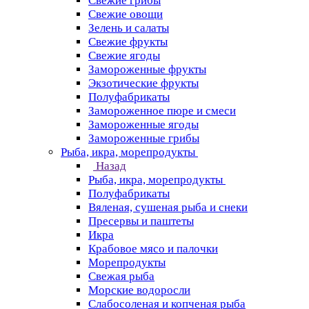
Свежие грибы
Свежие овощи
Зелень и салаты
Свежие фрукты
Свежие ягоды
Замороженные фрукты
Экзотические фрукты
Полуфабрикаты
Замороженное пюре и смеси
Замороженные ягоды
Замороженные грибы
Рыба, икра, морепродукты
Назад
Рыба, икра, морепродукты
Полуфабрикаты
Вяленая, сушеная рыба и снеки
Пресервы и паштеты
Икра
Крабовое мясо и палочки
Морепродукты
Свежая рыба
Морские водоросли
Слабосоленая и копченая рыба