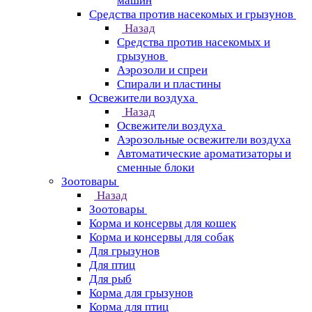
машин
Средства против насекомых и грызунов
Назад
Средства против насекомых и
грызунов
Аэрозоли и спреи
Спирали и пластины
Освежители воздуха
Назад
Освежители воздуха
Аэрозольные освежители воздуха
Автоматические ароматизаторы и
сменные блоки
Зоотовары
Назад
Зоотовары
Корма и консервы для кошек
Корма и консервы для собак
Для грызунов
Для птиц
Для рыб
Корма для грызунов
Корма для птиц