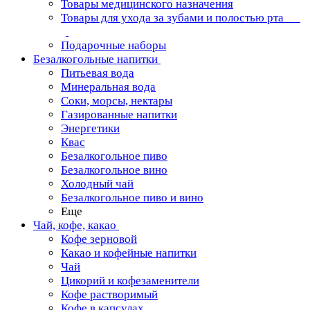
Товары медицинского назначения
Товары для ухода за зубами и полостью рта
Подарочные наборы
Безалкогольные напитки
Питьевая вода
Минеральная вода
Соки, морсы, нектары
Газированные напитки
Энергетики
Квас
Безалкогольное пиво
Безалкогольное вино
Холодный чай
Безалкогольное пиво и вино
Еще
Чай, кофе, какао
Кофе зерновой
Какао и кофейные напитки
Чай
Цикорий и кофезаменители
Кофе растворимый
Кофе в капсулах