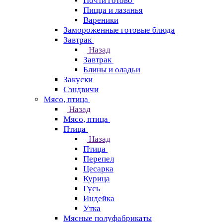
Почти готово
Пицца и лазанья
Вареники
Замороженные готовые блюда
Завтрак
Назад
Завтрак
Блины и оладьи
Закуски
Сэндвичи
Мясо, птица
Назад
Мясо, птица
Птица
Назад
Птица
Перепел
Цесарка
Курица
Гусь
Индейка
Утка
Мясные полуфабрикаты