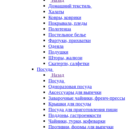
Назад
Домашний текстиль
Халаты
Ковры, коврики
Покрывала, пледы
Полотенца
Постельное белье
Фартуки, прихватки
Одеяла
Подушки
Шторы, жалюзи
Скатерти, салфетки
Посуда
Назад
Посуда
Одноразовая посуда
Аксессуары для выпечки
Заварочные чайники, френч-прессы
Крышки для посуды
Посуда для приготовления пищи
Поддоны, гастроемкости
Чайники, турки, кофеварки
Противни, формы для выпечки