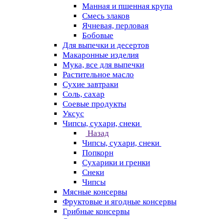
Манная и пшенная крупа
Смесь злаков
Ячневая, перловая
Бобовые
Для выпечки и десертов
Макаронные изделия
Мука, все для выпечки
Растительное масло
Сухие завтраки
Соль, сахар
Соевые продукты
Уксус
Чипсы, сухари, снеки
Назад
Чипсы, сухари, снеки
Попкорн
Сухарики и гренки
Снеки
Чипсы
Мясные консервы
Фруктовые и ягодные консервы
Грибные консервы