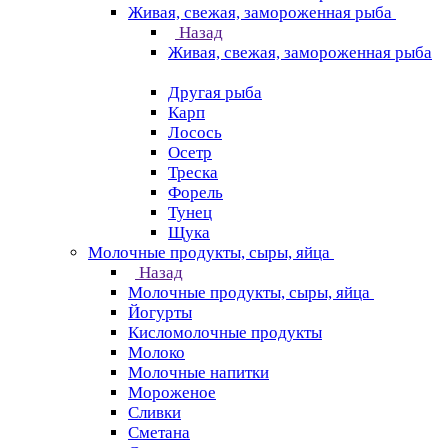
Живая, свежая, замороженная рыба
Назад
Живая, свежая, замороженная рыба
Другая рыба
Карп
Лосось
Осетр
Треска
Форель
Тунец
Щука
Молочные продукты, сыры, яйца
Назад
Молочные продукты, сыры, яйца
Йогурты
Кисломолочные продукты
Молоко
Молочные напитки
Мороженое
Сливки
Сметана