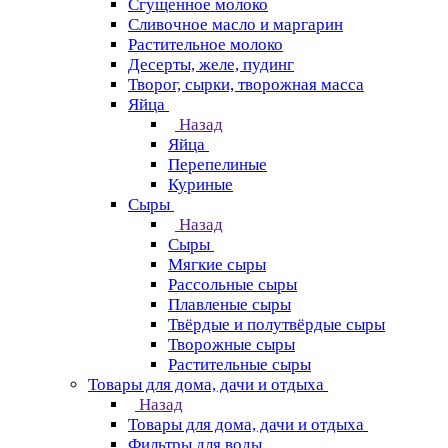
Сгущенное молоко
Сливочное масло и маргарин
Растительное молоко
Десерты, желе, пудинг
Творог, сырки, творожная масса
Яйца
Назад
Яйца
Перепелиные
Куриные
Сыры
Назад
Сыры
Мягкие сыры
Рассольные сыры
Плавленые сыры
Твёрдые и полутвёрдые сыры
Творожные сыры
Растительные сыры
Товары для дома, дачи и отдыха
Назад
Товары для дома, дачи и отдыха
Фильтры для воды