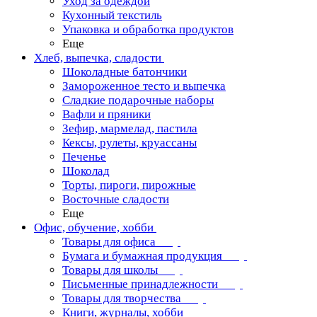
Уход за одеждой
Кухонный текстиль
Упаковка и обработка продуктов
Еще
Хлеб, выпечка, сладости
Шоколадные батончики
Замороженное тесто и выпечка
Сладкие подарочные наборы
Вафли и пряники
Зефир, мармелад, пастила
Кексы, рулеты, круассаны
Печенье
Шоколад
Торты, пироги, пирожные
Восточные сладости
Еще
Офис, обучение, хобби
Товары для офиса
Бумага и бумажная продукция
Товары для школы
Письменные принадлежности
Товары для творчества
Книги, журналы, хобби