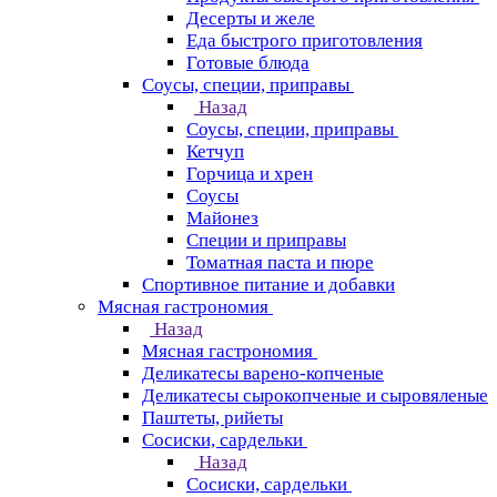
Десерты и желе
Еда быстрого приготовления
Готовые блюда
Соусы, специи, приправы
Назад
Соусы, специи, приправы
Кетчуп
Горчица и хрен
Соусы
Майонез
Специи и приправы
Томатная паста и пюре
Спортивное питание и добавки
Мясная гастрономия
Назад
Мясная гастрономия
Деликатесы варено-копченые
Деликатесы сырокопченые и сыровяленые
Паштеты, рийеты
Сосиски, сардельки
Назад
Сосиски, сардельки