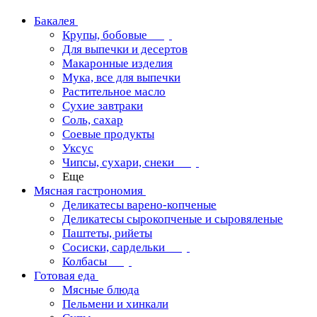
Бакалея
Крупы, бобовые
Для выпечки и десертов
Макаронные изделия
Мука, все для выпечки
Растительное масло
Сухие завтраки
Соль, сахар
Соевые продукты
Уксус
Чипсы, сухари, снеки
Еще
Мясная гастрономия
Деликатесы варено-копченые
Деликатесы сырокопченые и сыровяленые
Паштеты, рийеты
Сосиски, сардельки
Колбасы
Готовая еда
Мясные блюда
Пельмени и хинкали