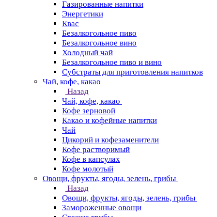
Газированные напитки
Энергетики
Квас
Безалкогольное пиво
Безалкогольное вино
Холодный чай
Безалкогольное пиво и вино
Субстраты для приготовления напитков
Чай, кофе, какао
Назад
Чай, кофе, какао
Кофе зерновой
Какао и кофейные напитки
Чай
Цикорий и кофезаменители
Кофе растворимый
Кофе в капсулах
Кофе молотый
Овощи, фрукты, ягоды, зелень, грибы
Назад
Овощи, фрукты, ягоды, зелень, грибы
Замороженные овощи