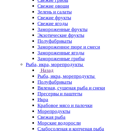
Свежие грибы
Свежие овощи
Зелень и салаты
Свежие фрукты
Свежие ягоды
Замороженные фрукты
Экзотические фрукты
Полуфабрикаты
Замороженное пюре и смеси
Замороженные ягоды
Замороженные грибы
Рыба, икра, морепродукты
Назад
Рыба, икра, морепродукты
Полуфабрикаты
Вяленая, сушеная рыба и снеки
Пресервы и паштеты
Икра
Крабовое мясо и палочки
Морепродукты
Свежая рыба
Морские водоросли
Слабосоленая и копченая рыба