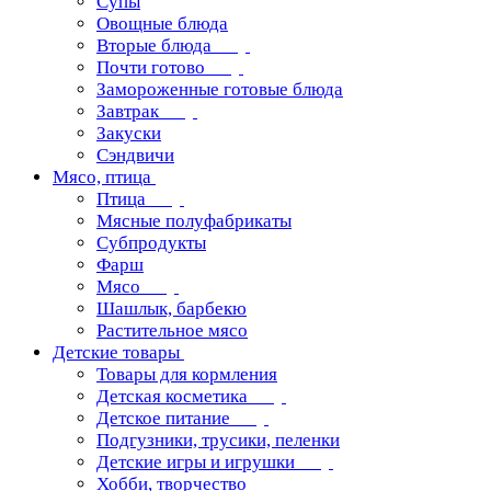
Супы
Овощные блюда
Вторые блюда
Почти готово
Замороженные готовые блюда
Завтрак
Закуски
Сэндвичи
Мясо, птица
Птица
Мясные полуфабрикаты
Субпродукты
Фарш
Мясо
Шашлык, барбекю
Растительное мясо
Детские товары
Товары для кормления
Детская косметика
Детское питание
Подгузники, трусики, пеленки
Детские игры и игрушки
Хобби, творчество