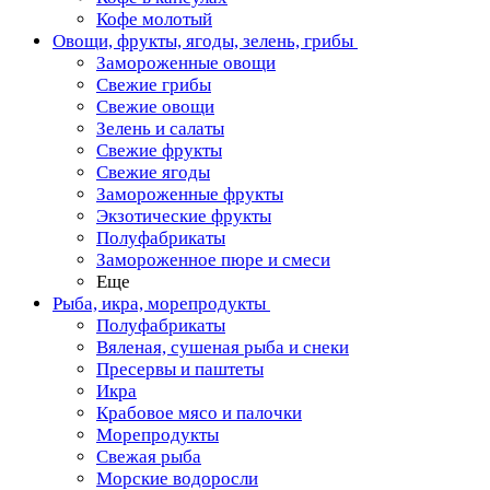
Кофе молотый
Овощи, фрукты, ягоды, зелень, грибы
Замороженные овощи
Свежие грибы
Свежие овощи
Зелень и салаты
Свежие фрукты
Свежие ягоды
Замороженные фрукты
Экзотические фрукты
Полуфабрикаты
Замороженное пюре и смеси
Еще
Рыба, икра, морепродукты
Полуфабрикаты
Вяленая, сушеная рыба и снеки
Пресервы и паштеты
Икра
Крабовое мясо и палочки
Морепродукты
Свежая рыба
Морские водоросли