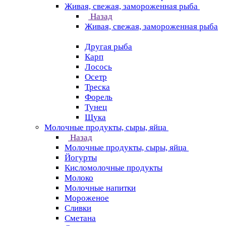
Живая, свежая, замороженная рыба
Назад
Живая, свежая, замороженная рыба
Другая рыба
Карп
Лосось
Осетр
Треска
Форель
Тунец
Щука
Молочные продукты, сыры, яйца
Назад
Молочные продукты, сыры, яйца
Йогурты
Кисломолочные продукты
Молоко
Молочные напитки
Мороженое
Сливки
Сметана