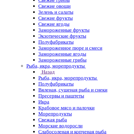
Свежие грибы
Свежие овощи
Зелень и салаты
Свежие фрукты
Свежие ягоды
Замороженные фрукты
Экзотические фрукты
Полуфабрикаты
Замороженное пюре и смеси
Замороженные ягоды
Замороженные грибы
Рыба, икра, морепродукты
Назад
Рыба, икра, морепродукты
Полуфабрикаты
Вяленая, сушеная рыба и снеки
Пресервы и паштеты
Икра
Крабовое мясо и палочки
Морепродукты
Свежая рыба
Морские водоросли
Слабосоленая и копченая рыба