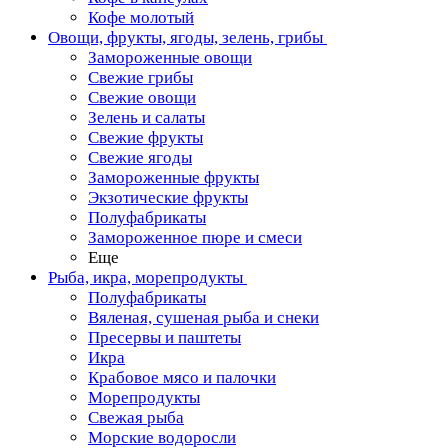
Кофе молотый
Овощи, фрукты, ягоды, зелень, грибы
Замороженные овощи
Свежие грибы
Свежие овощи
Зелень и салаты
Свежие фрукты
Свежие ягоды
Замороженные фрукты
Экзотические фрукты
Полуфабрикаты
Замороженное пюре и смеси
Еще
Рыба, икра, морепродукты
Полуфабрикаты
Вяленая, сушеная рыба и снеки
Пресервы и паштеты
Икра
Крабовое мясо и палочки
Морепродукты
Свежая рыба
Морские водоросли