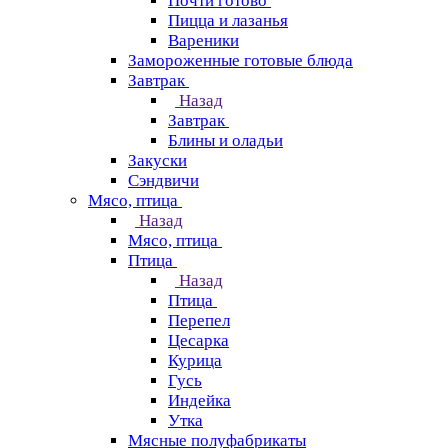
Почти готово
Пицца и лазанья
Вареники
Замороженные готовые блюда
Завтрак
Назад
Завтрак
Блины и оладьи
Закуски
Сэндвичи
Мясо, птица
Назад
Мясо, птица
Птица
Назад
Птица
Перепел
Цесарка
Курица
Гусь
Индейка
Утка
Мясные полуфабрикаты