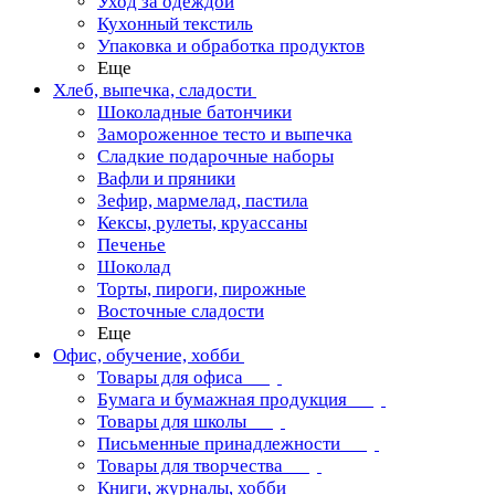
Уход за одеждой
Кухонный текстиль
Упаковка и обработка продуктов
Еще
Хлеб, выпечка, сладости
Шоколадные батончики
Замороженное тесто и выпечка
Сладкие подарочные наборы
Вафли и пряники
Зефир, мармелад, пастила
Кексы, рулеты, круассаны
Печенье
Шоколад
Торты, пироги, пирожные
Восточные сладости
Еще
Офис, обучение, хобби
Товары для офиса
Бумага и бумажная продукция
Товары для школы
Письменные принадлежности
Товары для творчества
Книги, журналы, хобби