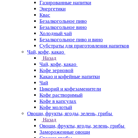
Газированные напитки
Энергетики
Квас
Безалкогольное пиво
Безалкогольное вино
Холодный чай
Безалкогольное пиво и вино
Субстраты для приготовления напитков
Чай, кофе, какао
Назад
Чай, кофе, какао
Кофе зерновой
Какао и кофейные напитки
Чай
Цикорий и кофезаменители
Кофе растворимый
Кофе в капсулах
Кофе молотый
Овощи, фрукты, ягоды, зелень, грибы
Назад
Овощи, фрукты, ягоды, зелень, грибы
Замороженные овощи