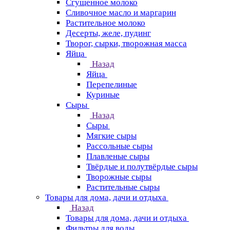
Сгущенное молоко
Сливочное масло и маргарин
Растительное молоко
Десерты, желе, пудинг
Творог, сырки, творожная масса
Яйца
Назад
Яйца
Перепелиные
Куриные
Сыры
Назад
Сыры
Мягкие сыры
Рассольные сыры
Плавленые сыры
Твёрдые и полутвёрдые сыры
Творожные сыры
Растительные сыры
Товары для дома, дачи и отдыха
Назад
Товары для дома, дачи и отдыха
Фильтры для воды