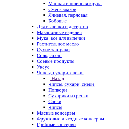
Манная и пшенная крупа
Смесь злаков
Ячневая, перловая
Бобовые
Для выпечки и десертов
Макаронные изделия
Мука, все для выпечки
Растительное масло
Сухие завтраки
Соль, сахар
Соевые продукты
Уксус
Чипсы, сухари, снеки
Назад
Чипсы, сухари, снеки
Попкорн
Сухарики и гренки
Снеки
Чипсы
Мясные консервы
Фруктовые и ягодные консервы
Грибные консервы