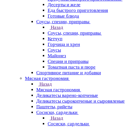
Десерты и желе
Еда быстрого приготовления
Готовые блюда
Соусы, специи, приправы
Назад
Соусы, специи, приправы
Кетчуп
Горчица и хрен
Соусы
Майонез
Специи и приправы
Томатная паста и пюре
Спортивное питание и добавки
Мясная гастрономия
Назад
Мясная гастрономия
Деликатесы варено-копченые
Деликатесы сырокопченые и сыровяленые
Паштеты, рийеты
Сосиски, сардельки
Назад
Сосиски, сардельки