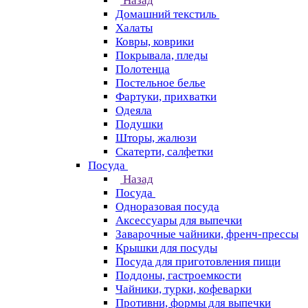
Назад
Домашний текстиль
Халаты
Ковры, коврики
Покрывала, пледы
Полотенца
Постельное белье
Фартуки, прихватки
Одеяла
Подушки
Шторы, жалюзи
Скатерти, салфетки
Посуда
Назад
Посуда
Одноразовая посуда
Аксессуары для выпечки
Заварочные чайники, френч-прессы
Крышки для посуды
Посуда для приготовления пищи
Поддоны, гастроемкости
Чайники, турки, кофеварки
Противни, формы для выпечки