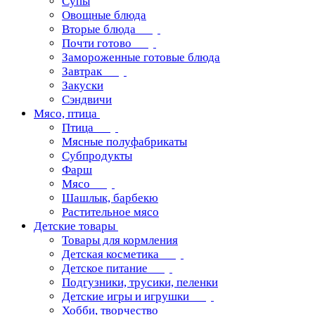
Супы
Овощные блюда
Вторые блюда
Почти готово
Замороженные готовые блюда
Завтрак
Закуски
Сэндвичи
Мясо, птица
Птица
Мясные полуфабрикаты
Субпродукты
Фарш
Мясо
Шашлык, барбекю
Растительное мясо
Детские товары
Товары для кормления
Детская косметика
Детское питание
Подгузники, трусики, пеленки
Детские игры и игрушки
Хобби, творчество