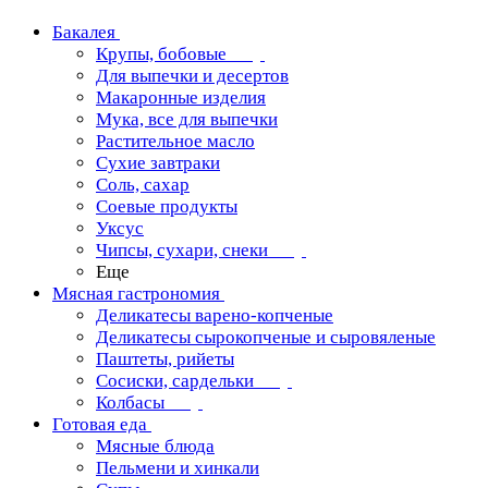
Бакалея
Крупы, бобовые
Для выпечки и десертов
Макаронные изделия
Мука, все для выпечки
Растительное масло
Сухие завтраки
Соль, сахар
Соевые продукты
Уксус
Чипсы, сухари, снеки
Еще
Мясная гастрономия
Деликатесы варено-копченые
Деликатесы сырокопченые и сыровяленые
Паштеты, рийеты
Сосиски, сардельки
Колбасы
Готовая еда
Мясные блюда
Пельмени и хинкали