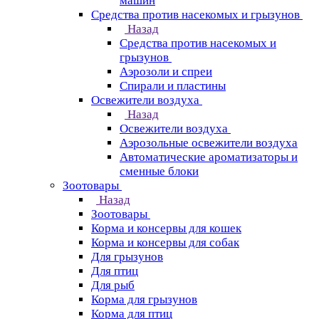
машин
Средства против насекомых и грызунов
Назад
Средства против насекомых и
грызунов
Аэрозоли и спреи
Спирали и пластины
Освежители воздуха
Назад
Освежители воздуха
Аэрозольные освежители воздуха
Автоматические ароматизаторы и
сменные блоки
Зоотовары
Назад
Зоотовары
Корма и консервы для кошек
Корма и консервы для собак
Для грызунов
Для птиц
Для рыб
Корма для грызунов
Корма для птиц