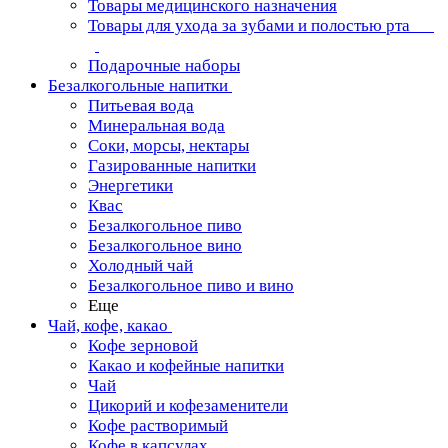
Товары медицинского назначения
Товары для ухода за зубами и полостью рта
Подарочные наборы
Безалкогольные напитки
Питьевая вода
Минеральная вода
Соки, морсы, нектары
Газированные напитки
Энергетики
Квас
Безалкогольное пиво
Безалкогольное вино
Холодный чай
Безалкогольное пиво и вино
Еще
Чай, кофе, какао
Кофе зерновой
Какао и кофейные напитки
Чай
Цикорий и кофезаменители
Кофе растворимый
Кофе в капсулах