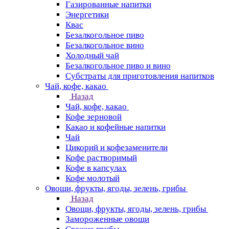
Газированные напитки
Энергетики
Квас
Безалкогольное пиво
Безалкогольное вино
Холодный чай
Безалкогольное пиво и вино
Субстраты для приготовления напитков
Чай, кофе, какао
Назад
Чай, кофе, какао
Кофе зерновой
Какао и кофейные напитки
Чай
Цикорий и кофезаменители
Кофе растворимый
Кофе в капсулах
Кофе молотый
Овощи, фрукты, ягоды, зелень, грибы
Назад
Овощи, фрукты, ягоды, зелень, грибы
Замороженные овощи