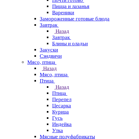
Почти готово
Пицца и лазанья
Вареники
Замороженные готовые блюда
Завтрак
Назад
Завтрак
Блины и оладьи
Закуски
Сэндвичи
Мясо, птица
Назад
Мясо, птица
Птица
Назад
Птица
Перепел
Цесарка
Курица
Гусь
Индейка
Утка
Мясные полуфабрикаты