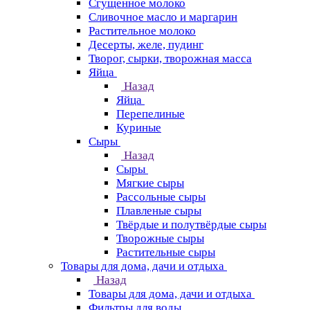
Сгущенное молоко
Сливочное масло и маргарин
Растительное молоко
Десерты, желе, пудинг
Творог, сырки, творожная масса
Яйца
Назад
Яйца
Перепелиные
Куриные
Сыры
Назад
Сыры
Мягкие сыры
Рассольные сыры
Плавленые сыры
Твёрдые и полутвёрдые сыры
Творожные сыры
Растительные сыры
Товары для дома, дачи и отдыха
Назад
Товары для дома, дачи и отдыха
Фильтры для воды