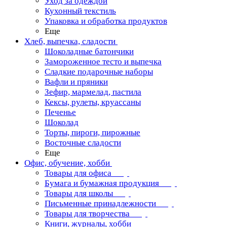
Уход за одеждой
Кухонный текстиль
Упаковка и обработка продуктов
Еще
Хлеб, выпечка, сладости
Шоколадные батончики
Замороженное тесто и выпечка
Сладкие подарочные наборы
Вафли и пряники
Зефир, мармелад, пастила
Кексы, рулеты, круассаны
Печенье
Шоколад
Торты, пироги, пирожные
Восточные сладости
Еще
Офис, обучение, хобби
Товары для офиса
Бумага и бумажная продукция
Товары для школы
Письменные принадлежности
Товары для творчества
Книги, журналы, хобби