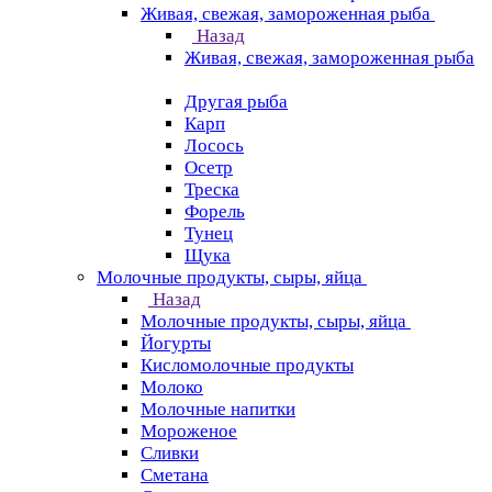
Живая, свежая, замороженная рыба
Назад
Живая, свежая, замороженная рыба
Другая рыба
Карп
Лосось
Осетр
Треска
Форель
Тунец
Щука
Молочные продукты, сыры, яйца
Назад
Молочные продукты, сыры, яйца
Йогурты
Кисломолочные продукты
Молоко
Молочные напитки
Мороженое
Сливки
Сметана