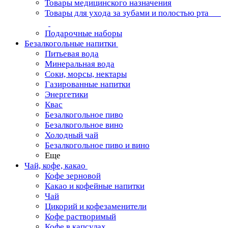
Товары медицинского назначения
Товары для ухода за зубами и полостью рта
Подарочные наборы
Безалкогольные напитки
Питьевая вода
Минеральная вода
Соки, морсы, нектары
Газированные напитки
Энергетики
Квас
Безалкогольное пиво
Безалкогольное вино
Холодный чай
Безалкогольное пиво и вино
Еще
Чай, кофе, какао
Кофе зерновой
Какао и кофейные напитки
Чай
Цикорий и кофезаменители
Кофе растворимый
Кофе в капсулах