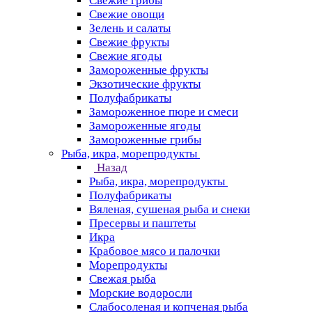
Свежие грибы
Свежие овощи
Зелень и салаты
Свежие фрукты
Свежие ягоды
Замороженные фрукты
Экзотические фрукты
Полуфабрикаты
Замороженное пюре и смеси
Замороженные ягоды
Замороженные грибы
Рыба, икра, морепродукты
Назад
Рыба, икра, морепродукты
Полуфабрикаты
Вяленая, сушеная рыба и снеки
Пресервы и паштеты
Икра
Крабовое мясо и палочки
Морепродукты
Свежая рыба
Морские водоросли
Слабосоленая и копченая рыба