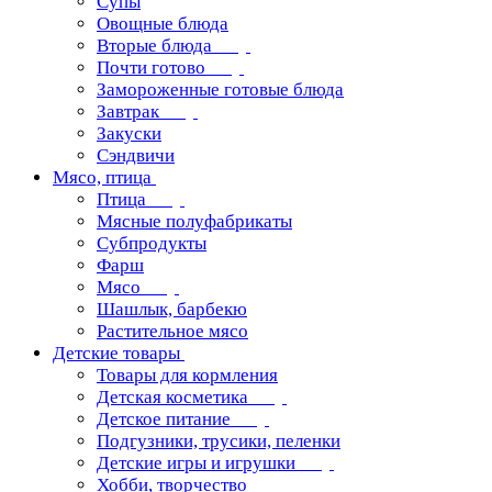
Супы
Овощные блюда
Вторые блюда
Почти готово
Замороженные готовые блюда
Завтрак
Закуски
Сэндвичи
Мясо, птица
Птица
Мясные полуфабрикаты
Субпродукты
Фарш
Мясо
Шашлык, барбекю
Растительное мясо
Детские товары
Товары для кормления
Детская косметика
Детское питание
Подгузники, трусики, пеленки
Детские игры и игрушки
Хобби, творчество