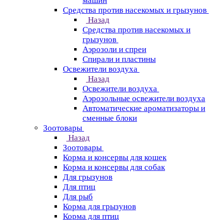
машин
Средства против насекомых и грызунов
Назад
Средства против насекомых и
грызунов
Аэрозоли и спреи
Спирали и пластины
Освежители воздуха
Назад
Освежители воздуха
Аэрозольные освежители воздуха
Автоматические ароматизаторы и
сменные блоки
Зоотовары
Назад
Зоотовары
Корма и консервы для кошек
Корма и консервы для собак
Для грызунов
Для птиц
Для рыб
Корма для грызунов
Корма для птиц