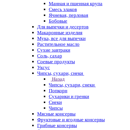
Манная и пшенная крупа
Смесь злаков
Ячневая, перловая
Бобовые
Для выпечки и десертов
Макаронные изделия
Мука, все для выпечки
Растительное масло
Сухие завтраки
Соль, сахар
Соевые продукты
Уксус
Чипсы, сухари, снеки
Назад
Чипсы, сухари, снеки
Попкорн
Сухарики и гренки
Снеки
Чипсы
Мясные консервы
Фруктовые и ягодные консервы
Грибные консервы