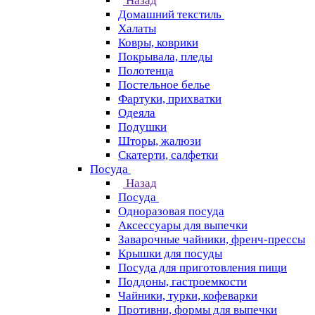
Назад
Домашний текстиль
Халаты
Ковры, коврики
Покрывала, пледы
Полотенца
Постельное белье
Фартуки, прихватки
Одеяла
Подушки
Шторы, жалюзи
Скатерти, салфетки
Посуда
Назад
Посуда
Одноразовая посуда
Аксессуары для выпечки
Заварочные чайники, френч-прессы
Крышки для посуды
Посуда для приготовления пищи
Поддоны, гастроемкости
Чайники, турки, кофеварки
Противни, формы для выпечки