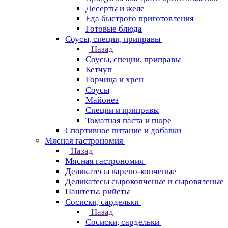
Десерты и желе
Еда быстрого приготовления
Готовые блюда
Соусы, специи, приправы
Назад
Соусы, специи, приправы
Кетчуп
Горчица и хрен
Соусы
Майонез
Специи и приправы
Томатная паста и пюре
Спортивное питание и добавки
Мясная гастрономия
Назад
Мясная гастрономия
Деликатесы варено-копченые
Деликатесы сырокопченые и сыровяленые
Паштеты, рийеты
Сосиски, сардельки
Назад
Сосиски, сардельки