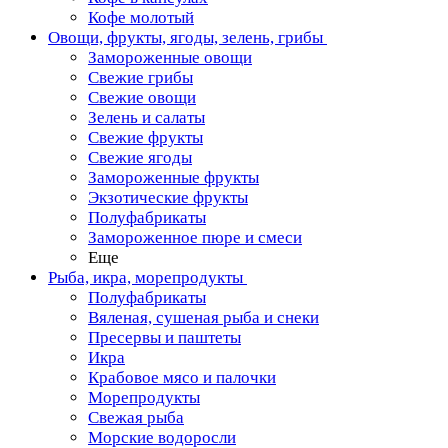
Кофе молотый
Овощи, фрукты, ягоды, зелень, грибы
Замороженные овощи
Свежие грибы
Свежие овощи
Зелень и салаты
Свежие фрукты
Свежие ягоды
Замороженные фрукты
Экзотические фрукты
Полуфабрикаты
Замороженное пюре и смеси
Еще
Рыба, икра, морепродукты
Полуфабрикаты
Вяленая, сушеная рыба и снеки
Пресервы и паштеты
Икра
Крабовое мясо и палочки
Морепродукты
Свежая рыба
Морские водоросли