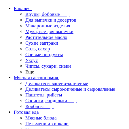
Бакалея
Крупы, бобовые
Для выпечки и десертов
Макаронные изделия
Мука, все для выпечки
Растительное масло
Сухие завтраки
Соль, сахар
Соевые продукты
Уксус
Чипсы, сухари, снеки
Еще
Мясная гастрономия
Деликатесы варено-копченые
Деликатесы сырокопченые и сыровяленые
Паштеты, рийеты
Сосиски, сардельки
Колбасы
Готовая еда
Мясные блюда
Пельмени и хинкали