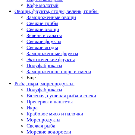
Кофе молотый
Овощи, фрукты, ягоды, зелень, грибы
Замороженные овощи
Свежие грибы
Свежие овощи
Зелень и салаты
Свежие фрукты
Свежие ягоды
Замороженные фрукты
Экзотические фрукты
Полуфабрикаты
Замороженное пюре и смеси
Еще
Рыба, икра, морепродукты
Полуфабрикаты
Вяленая, сушеная рыба и снеки
Пресервы и паштеты
Икра
Крабовое мясо и палочки
Морепродукты
Свежая рыба
Морские водоросли