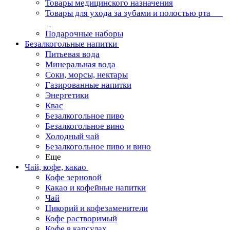
Товары медицинского назначения
Товары для ухода за зубами и полостью рта
Подарочные наборы
Безалкогольные напитки
Питьевая вода
Минеральная вода
Соки, морсы, нектары
Газированные напитки
Энергетики
Квас
Безалкогольное пиво
Безалкогольное вино
Холодный чай
Безалкогольное пиво и вино
Еще
Чай, кофе, какао
Кофе зерновой
Какао и кофейные напитки
Чай
Цикорий и кофезаменители
Кофе растворимый
Кофе в капсулах