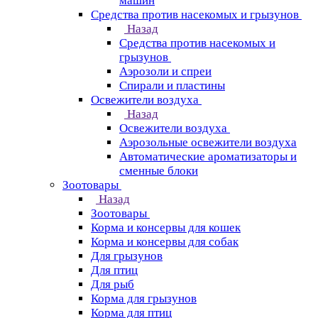
машин
Средства против насекомых и грызунов
Назад
Средства против насекомых и
грызунов
Аэрозоли и спреи
Спирали и пластины
Освежители воздуха
Назад
Освежители воздуха
Аэрозольные освежители воздуха
Автоматические ароматизаторы и
сменные блоки
Зоотовары
Назад
Зоотовары
Корма и консервы для кошек
Корма и консервы для собак
Для грызунов
Для птиц
Для рыб
Корма для грызунов
Корма для птиц