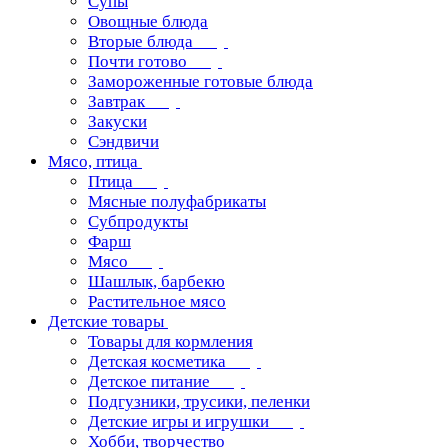
Супы
Овощные блюда
Вторые блюда
Почти готово
Замороженные готовые блюда
Завтрак
Закуски
Сэндвичи
Мясо, птица
Птица
Мясные полуфабрикаты
Субпродукты
Фарш
Мясо
Шашлык, барбекю
Растительное мясо
Детские товары
Товары для кормления
Детская косметика
Детское питание
Подгузники, трусики, пеленки
Детские игры и игрушки
Хобби, творчество