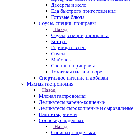
Десерты и желе
Еда быстрого приготовления
Готовые блюда
Соусы, специи, приправы
Назад
Соусы, специи, приправы
Кетчуп
Горчица и хрен
Соусы
Майонез
Специи и приправы
Томатная паста и пюре
Спортивное питание и добавки
Мясная гастрономия
Назад
Мясная гастрономия
Деликатесы варено-копченые
Деликатесы сырокопченые и сыровяленые
Паштеты, рийеты
Сосиски, сардельки
Назад
Сосиски, сардельки