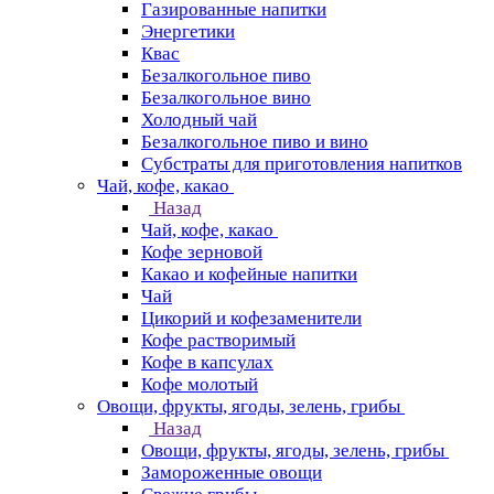
Газированные напитки
Энергетики
Квас
Безалкогольное пиво
Безалкогольное вино
Холодный чай
Безалкогольное пиво и вино
Субстраты для приготовления напитков
Чай, кофе, какао
Назад
Чай, кофе, какао
Кофе зерновой
Какао и кофейные напитки
Чай
Цикорий и кофезаменители
Кофе растворимый
Кофе в капсулах
Кофе молотый
Овощи, фрукты, ягоды, зелень, грибы
Назад
Овощи, фрукты, ягоды, зелень, грибы
Замороженные овощи