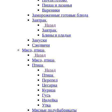
Почти готово
Пицца и лазанья
Вареники
Замороженные готовые блюда
Завтрак
Назад
Завтрак
Блины и оладьи
Закуски
Сэндвичи
Мясо, птица
Назад
Мясо, птица
Птица
Назад
Птица
Перепел
Цесарка
Курица
Гусь
Индейка
Утка
Мясные полуфабрикаты