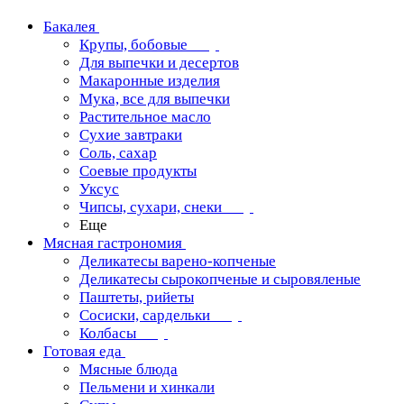
Бакалея
Крупы, бобовые
Для выпечки и десертов
Макаронные изделия
Мука, все для выпечки
Растительное масло
Сухие завтраки
Соль, сахар
Соевые продукты
Уксус
Чипсы, сухари, снеки
Еще
Мясная гастрономия
Деликатесы варено-копченые
Деликатесы сырокопченые и сыровяленые
Паштеты, рийеты
Сосиски, сардельки
Колбасы
Готовая еда
Мясные блюда
Пельмени и хинкали