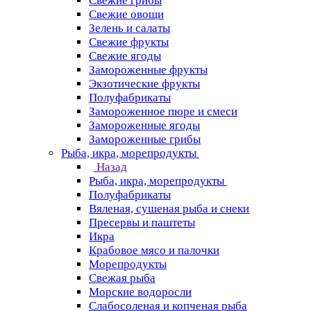
Свежие грибы
Свежие овощи
Зелень и салаты
Свежие фрукты
Свежие ягоды
Замороженные фрукты
Экзотические фрукты
Полуфабрикаты
Замороженное пюре и смеси
Замороженные ягоды
Замороженные грибы
Рыба, икра, морепродукты
Назад
Рыба, икра, морепродукты
Полуфабрикаты
Вяленая, сушеная рыба и снеки
Пресервы и паштеты
Икра
Крабовое мясо и палочки
Морепродукты
Свежая рыба
Морские водоросли
Слабосоленая и копченая рыба