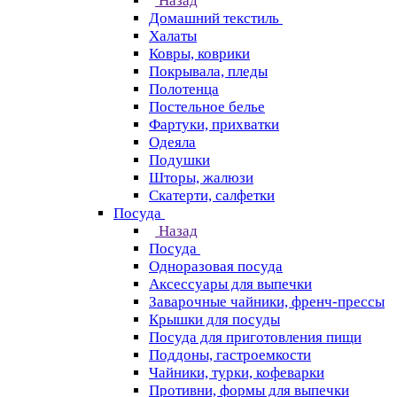
Назад
Домашний текстиль
Халаты
Ковры, коврики
Покрывала, пледы
Полотенца
Постельное белье
Фартуки, прихватки
Одеяла
Подушки
Шторы, жалюзи
Скатерти, салфетки
Посуда
Назад
Посуда
Одноразовая посуда
Аксессуары для выпечки
Заварочные чайники, френч-прессы
Крышки для посуды
Посуда для приготовления пищи
Поддоны, гастроемкости
Чайники, турки, кофеварки
Противни, формы для выпечки