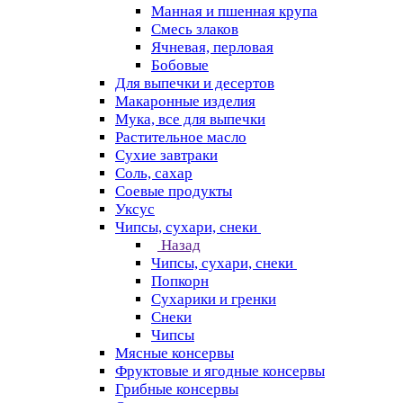
Манная и пшенная крупа
Смесь злаков
Ячневая, перловая
Бобовые
Для выпечки и десертов
Макаронные изделия
Мука, все для выпечки
Растительное масло
Сухие завтраки
Соль, сахар
Соевые продукты
Уксус
Чипсы, сухари, снеки
Назад
Чипсы, сухари, снеки
Попкорн
Сухарики и гренки
Снеки
Чипсы
Мясные консервы
Фруктовые и ягодные консервы
Грибные консервы