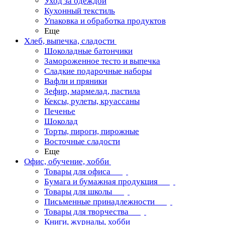
Уход за одеждой
Кухонный текстиль
Упаковка и обработка продуктов
Еще
Хлеб, выпечка, сладости
Шоколадные батончики
Замороженное тесто и выпечка
Сладкие подарочные наборы
Вафли и пряники
Зефир, мармелад, пастила
Кексы, рулеты, круассаны
Печенье
Шоколад
Торты, пироги, пирожные
Восточные сладости
Еще
Офис, обучение, хобби
Товары для офиса
Бумага и бумажная продукция
Товары для школы
Письменные принадлежности
Товары для творчества
Книги, журналы, хобби