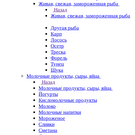
Живая, свежая, замороженная рыба
Назад
Живая, свежая, замороженная рыба
Другая рыба
Карп
Лосось
Осетр
Треска
Форель
Тунец
Щука
Молочные продукты, сыры, яйца
Назад
Молочные продукты, сыры, яйца
Йогурты
Кисломолочные продукты
Молоко
Молочные напитки
Мороженое
Сливки
Сметана