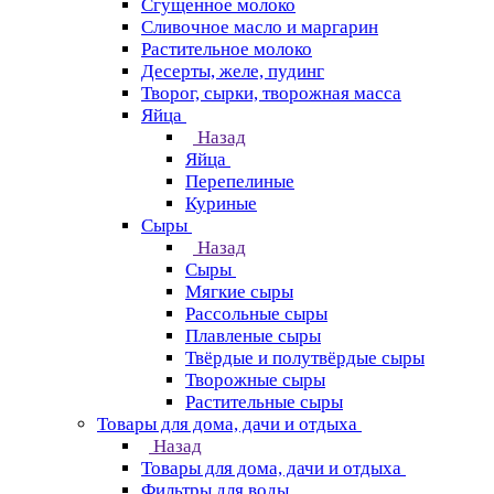
Сгущенное молоко
Сливочное масло и маргарин
Растительное молоко
Десерты, желе, пудинг
Творог, сырки, творожная масса
Яйца
Назад
Яйца
Перепелиные
Куриные
Сыры
Назад
Сыры
Мягкие сыры
Рассольные сыры
Плавленые сыры
Твёрдые и полутвёрдые сыры
Творожные сыры
Растительные сыры
Товары для дома, дачи и отдыха
Назад
Товары для дома, дачи и отдыха
Фильтры для воды