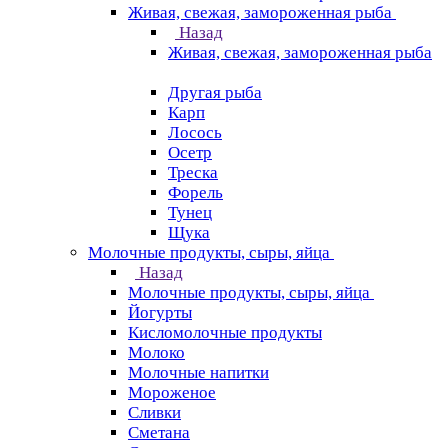
Живая, свежая, замороженная рыба
Назад
Живая, свежая, замороженная рыба
Другая рыба
Карп
Лосось
Осетр
Треска
Форель
Тунец
Щука
Молочные продукты, сыры, яйца
Назад
Молочные продукты, сыры, яйца
Йогурты
Кисломолочные продукты
Молоко
Молочные напитки
Мороженое
Сливки
Сметана