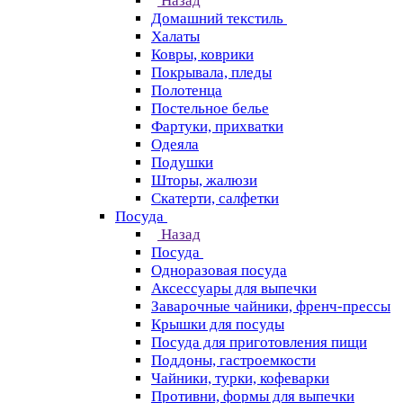
Назад
Домашний текстиль
Халаты
Ковры, коврики
Покрывала, пледы
Полотенца
Постельное белье
Фартуки, прихватки
Одеяла
Подушки
Шторы, жалюзи
Скатерти, салфетки
Посуда
Назад
Посуда
Одноразовая посуда
Аксессуары для выпечки
Заварочные чайники, френч-прессы
Крышки для посуды
Посуда для приготовления пищи
Поддоны, гастроемкости
Чайники, турки, кофеварки
Противни, формы для выпечки