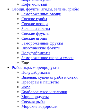
Кофе молотый
Овощи, фрукты, ягоды, зелень, грибы
Замороженные овощи
Свежие грибы
Свежие овощи
Зелень и салаты
Свежие фрукты
Свежие ягоды
Замороженные фрукты
Экзотические фрукты
Полуфабрикаты
Замороженное пюре и смеси
Еще
Рыба, икра, морепродукты
Полуфабрикаты
Вяленая, сушеная рыба и снеки
Пресервы и паштеты
Икра
Крабовое мясо и палочки
Морепродукты
Свежая рыба
Морские водоросли