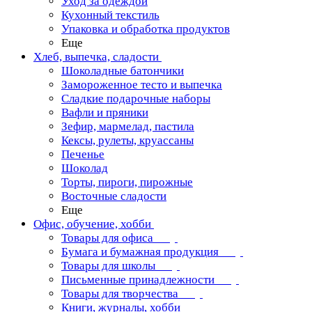
Уход за одеждой
Кухонный текстиль
Упаковка и обработка продуктов
Еще
Хлеб, выпечка, сладости
Шоколадные батончики
Замороженное тесто и выпечка
Сладкие подарочные наборы
Вафли и пряники
Зефир, мармелад, пастила
Кексы, рулеты, круассаны
Печенье
Шоколад
Торты, пироги, пирожные
Восточные сладости
Еще
Офис, обучение, хобби
Товары для офиса
Бумага и бумажная продукция
Товары для школы
Письменные принадлежности
Товары для творчества
Книги, журналы, хобби