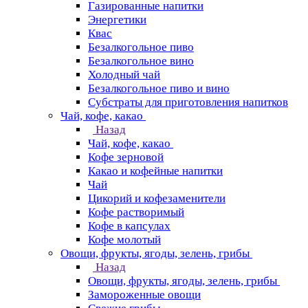
Газированные напитки
Энергетики
Квас
Безалкогольное пиво
Безалкогольное вино
Холодный чай
Безалкогольное пиво и вино
Субстраты для приготовления напитков
Чай, кофе, какао
Назад
Чай, кофе, какао
Кофе зерновой
Какао и кофейные напитки
Чай
Цикорий и кофезаменители
Кофе растворимый
Кофе в капсулах
Кофе молотый
Овощи, фрукты, ягоды, зелень, грибы
Назад
Овощи, фрукты, ягоды, зелень, грибы
Замороженные овощи