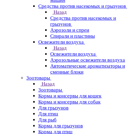
машин
Средства против насекомых и грызунов
Назад
Средства против насекомых и
грызунов
Аэрозоли и спреи
Спирали и пластины
Освежители воздуха
Назад
Освежители воздуха
Аэрозольные освежители воздуха
Автоматические ароматизаторы и
сменные блоки
Зоотовары
Назад
Зоотовары
Корма и консервы для кошек
Корма и консервы для собак
Для грызунов
Для птиц
Для рыб
Корма для грызунов
Корма для птиц