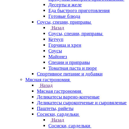
Десерты и желе
Еда быстрого приготовления
Готовые блюда
Соусы, специи, приправы
Назад
Соусы, специи, приправы
Кетчуп
Горчица и хрен
Соусы
Майонез
Специи и приправы
Томатная паста и пюре
Спортивное питание и добавки
Мясная гастрономия
Назад
Мясная гастрономия
Деликатесы варено-копченые
Деликатесы сырокопченые и сыровяленые
Паштеты, рийеты
Сосиски, сардельки
Назад
Сосиски, сардельки