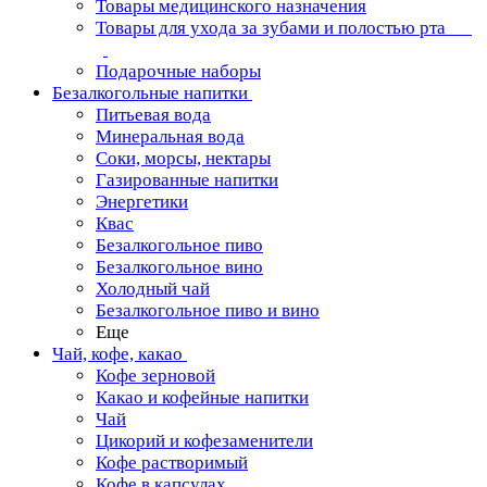
Товары медицинского назначения
Товары для ухода за зубами и полостью рта
Подарочные наборы
Безалкогольные напитки
Питьевая вода
Минеральная вода
Соки, морсы, нектары
Газированные напитки
Энергетики
Квас
Безалкогольное пиво
Безалкогольное вино
Холодный чай
Безалкогольное пиво и вино
Еще
Чай, кофе, какао
Кофе зерновой
Какао и кофейные напитки
Чай
Цикорий и кофезаменители
Кофе растворимый
Кофе в капсулах