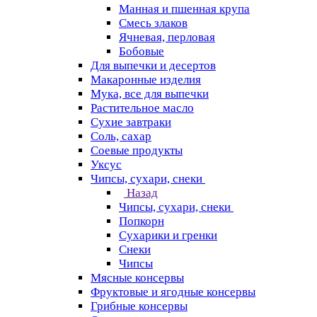
Манная и пшенная крупа
Смесь злаков
Ячневая, перловая
Бобовые
Для выпечки и десертов
Макаронные изделия
Мука, все для выпечки
Растительное масло
Сухие завтраки
Соль, сахар
Соевые продукты
Уксус
Чипсы, сухари, снеки
Назад
Чипсы, сухари, снеки
Попкорн
Сухарики и гренки
Снеки
Чипсы
Мясные консервы
Фруктовые и ягодные консервы
Грибные консервы