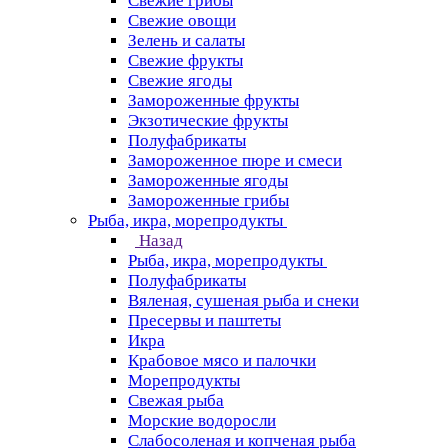
Свежие грибы
Свежие овощи
Зелень и салаты
Свежие фрукты
Свежие ягоды
Замороженные фрукты
Экзотические фрукты
Полуфабрикаты
Замороженное пюре и смеси
Замороженные ягоды
Замороженные грибы
Рыба, икра, морепродукты
Назад
Рыба, икра, морепродукты
Полуфабрикаты
Вяленая, сушеная рыба и снеки
Пресервы и паштеты
Икра
Крабовое мясо и палочки
Морепродукты
Свежая рыба
Морские водоросли
Слабосоленая и копченая рыба