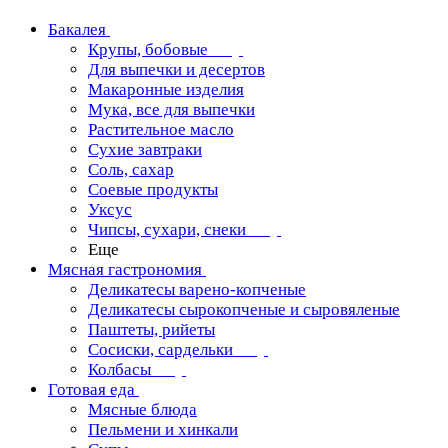
Бакалея
Крупы, бобовые
Для выпечки и десертов
Макаронные изделия
Мука, все для выпечки
Растительное масло
Сухие завтраки
Соль, сахар
Соевые продукты
Уксус
Чипсы, сухари, снеки
Еще
Мясная гастрономия
Деликатесы варено-копченые
Деликатесы сырокопченые и сыровяленые
Паштеты, рийеты
Сосиски, сардельки
Колбасы
Готовая еда
Мясные блюда
Пельмени и хинкали