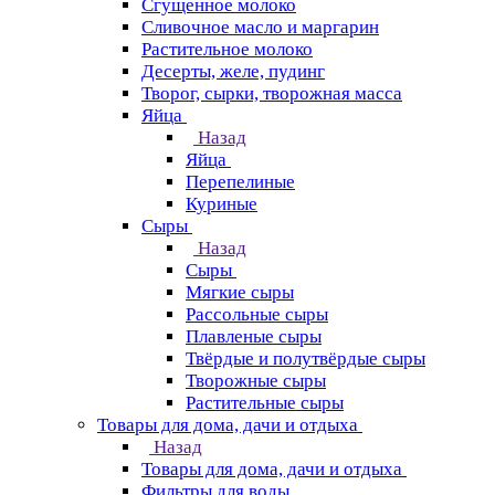
Сгущенное молоко
Сливочное масло и маргарин
Растительное молоко
Десерты, желе, пудинг
Творог, сырки, творожная масса
Яйца
Назад
Яйца
Перепелиные
Куриные
Сыры
Назад
Сыры
Мягкие сыры
Рассольные сыры
Плавленые сыры
Твёрдые и полутвёрдые сыры
Творожные сыры
Растительные сыры
Товары для дома, дачи и отдыха
Назад
Товары для дома, дачи и отдыха
Фильтры для воды