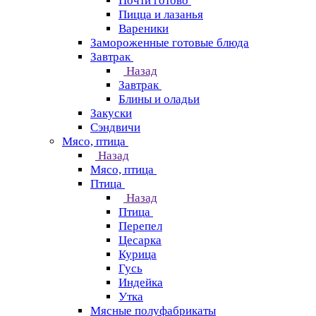
Почти готово
Пицца и лазанья
Вареники
Замороженные готовые блюда
Завтрак
Назад
Завтрак
Блины и оладьи
Закуски
Сэндвичи
Мясо, птица
Назад
Мясо, птица
Птица
Назад
Птица
Перепел
Цесарка
Курица
Гусь
Индейка
Утка
Мясные полуфабрикаты