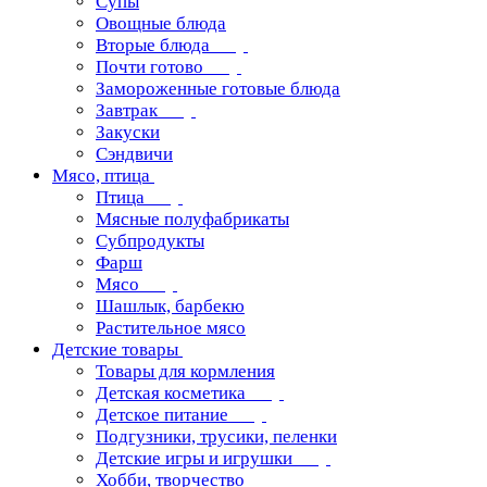
Супы
Овощные блюда
Вторые блюда
Почти готово
Замороженные готовые блюда
Завтрак
Закуски
Сэндвичи
Мясо, птица
Птица
Мясные полуфабрикаты
Субпродукты
Фарш
Мясо
Шашлык, барбекю
Растительное мясо
Детские товары
Товары для кормления
Детская косметика
Детское питание
Подгузники, трусики, пеленки
Детские игры и игрушки
Хобби, творчество