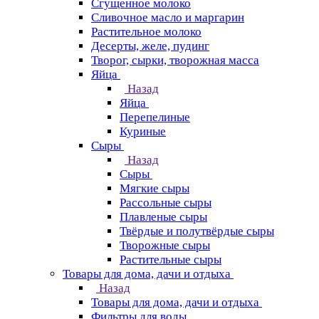
Сгущенное молоко
Сливочное масло и маргарин
Растительное молоко
Десерты, желе, пудинг
Творог, сырки, творожная масса
Яйца
Назад
Яйца
Перепелиные
Куриные
Сыры
Назад
Сыры
Мягкие сыры
Рассольные сыры
Плавленые сыры
Твёрдые и полутвёрдые сыры
Творожные сыры
Растительные сыры
Товары для дома, дачи и отдыха
Назад
Товары для дома, дачи и отдыха
Фильтры для воды