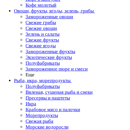
Кофе молотый
Овощи, фрукты, ягоды, зелень, грибы
Замороженные овощи
Свежие грибы
Свежие овощи
Зелень и салаты
Свежие фрукты
Свежие ягоды
Замороженные фрукты
Экзотические фрукты
Полуфабрикаты
Замороженное пюре и смеси
Еще
Рыба, икра, морепродукты
Полуфабрикаты
Вяленая, сушеная рыба и снеки
Пресервы и паштеты
Икра
Крабовое мясо и палочки
Морепродукты
Свежая рыба
Морские водоросли