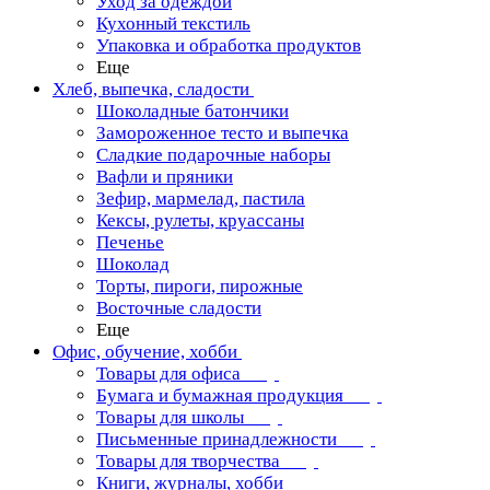
Уход за одеждой
Кухонный текстиль
Упаковка и обработка продуктов
Еще
Хлеб, выпечка, сладости
Шоколадные батончики
Замороженное тесто и выпечка
Сладкие подарочные наборы
Вафли и пряники
Зефир, мармелад, пастила
Кексы, рулеты, круассаны
Печенье
Шоколад
Торты, пироги, пирожные
Восточные сладости
Еще
Офис, обучение, хобби
Товары для офиса
Бумага и бумажная продукция
Товары для школы
Письменные принадлежности
Товары для творчества
Книги, журналы, хобби