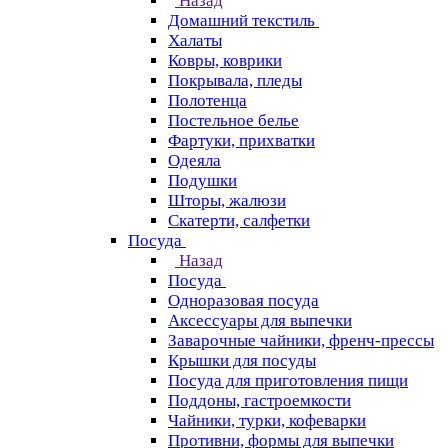
Назад
Домашний текстиль
Халаты
Ковры, коврики
Покрывала, пледы
Полотенца
Постельное белье
Фартуки, прихватки
Одеяла
Подушки
Шторы, жалюзи
Скатерти, салфетки
Посуда
Назад
Посуда
Одноразовая посуда
Аксессуары для выпечки
Заварочные чайники, френч-прессы
Крышки для посуды
Посуда для приготовления пищи
Поддоны, гастроемкости
Чайники, турки, кофеварки
Противни, формы для выпечки