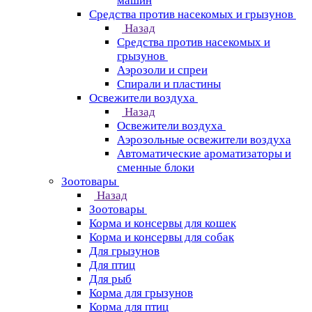
машин
Средства против насекомых и грызунов
Назад
Средства против насекомых и
грызунов
Аэрозоли и спреи
Спирали и пластины
Освежители воздуха
Назад
Освежители воздуха
Аэрозольные освежители воздуха
Автоматические ароматизаторы и
сменные блоки
Зоотовары
Назад
Зоотовары
Корма и консервы для кошек
Корма и консервы для собак
Для грызунов
Для птиц
Для рыб
Корма для грызунов
Корма для птиц