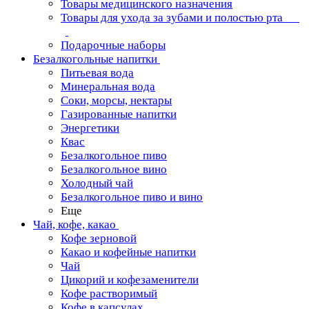
Товары медицинского назначения
Товары для ухода за зубами и полостью рта
Подарочные наборы
Безалкогольные напитки
Питьевая вода
Минеральная вода
Соки, морсы, нектары
Газированные напитки
Энергетики
Квас
Безалкогольное пиво
Безалкогольное вино
Холодный чай
Безалкогольное пиво и вино
Еще
Чай, кофе, какао
Кофе зерновой
Какао и кофейные напитки
Чай
Цикорий и кофезаменители
Кофе растворимый
Кофе в капсулах