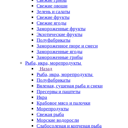
Свежие грибы
Свежие овощи
Зелень и салаты
Свежие фрукты
Свежие ягоды
Замороженные фрукты
Экзотические фрукты
Полуфабрикаты
Замороженное пюре и смеси
Замороженные ягоды
Замороженные грибы
Рыба, икра, морепродукты
Назад
Рыба, икра, морепродукты
Полуфабрикаты
Вяленая, сушеная рыба и снеки
Пресервы и паштеты
Икра
Крабовое мясо и палочки
Морепродукты
Свежая рыба
Морские водоросли
Слабосоленая и копченая рыба