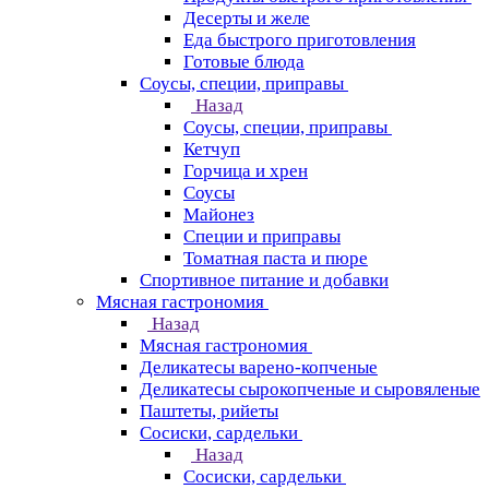
Десерты и желе
Еда быстрого приготовления
Готовые блюда
Соусы, специи, приправы
Назад
Соусы, специи, приправы
Кетчуп
Горчица и хрен
Соусы
Майонез
Специи и приправы
Томатная паста и пюре
Спортивное питание и добавки
Мясная гастрономия
Назад
Мясная гастрономия
Деликатесы варено-копченые
Деликатесы сырокопченые и сыровяленые
Паштеты, рийеты
Сосиски, сардельки
Назад
Сосиски, сардельки