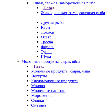
Живая, свежая, замороженная рыба
Назад
Живая, свежая, замороженная рыба
Другая рыба
Карп
Лосось
Осетр
Треска
Форель
Тунец
Щука
Молочные продукты, сыры, яйца
Назад
Молочные продукты, сыры, яйца
Йогурты
Кисломолочные продукты
Молоко
Молочные напитки
Мороженое
Сливки
Сметана