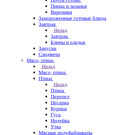
Почти готово
Пицца и лазанья
Вареники
Замороженные готовые блюда
Завтрак
Назад
Завтрак
Блины и оладьи
Закуски
Сэндвичи
Мясо, птица
Назад
Мясо, птица
Птица
Назад
Птица
Перепел
Цесарка
Курица
Гусь
Индейка
Утка
Мясные полуфабрикаты