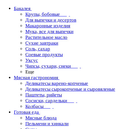
Бакалея
Крупы, бобовые
Для выпечки и десертов
Макаронные изделия
Мука, все для выпечки
Растительное масло
Сухие завтраки
Соль, сахар
Соевые продукты
Уксус
Чипсы, сухари, снеки
Еще
Мясная гастрономия
Деликатесы варено-копченые
Деликатесы сырокопченые и сыровяленые
Паштеты, рийеты
Сосиски, сардельки
Колбасы
Готовая еда
Мясные блюда
Пельмени и хинкали