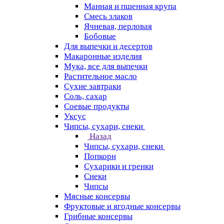
Манная и пшенная крупа
Смесь злаков
Ячневая, перловая
Бобовые
Для выпечки и десертов
Макаронные изделия
Мука, все для выпечки
Растительное масло
Сухие завтраки
Соль, сахар
Соевые продукты
Уксус
Чипсы, сухари, снеки
Назад
Чипсы, сухари, снеки
Попкорн
Сухарики и гренки
Снеки
Чипсы
Мясные консервы
Фруктовые и ягодные консервы
Грибные консервы