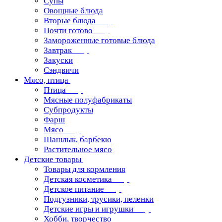
Супы
Овощные блюда
Вторые блюда
Почти готово
Замороженные готовые блюда
Завтрак
Закуски
Сэндвичи
Мясо, птица
Птица
Мясные полуфабрикаты
Субпродукты
Фарш
Мясо
Шашлык, барбекю
Растительное мясо
Детские товары
Товары для кормления
Детская косметика
Детское питание
Подгузники, трусики, пеленки
Детские игры и игрушки
Хобби, творчество