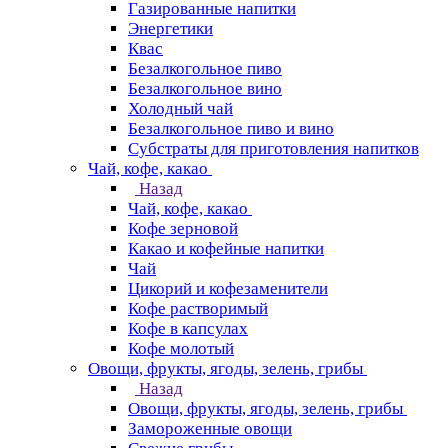
Газированные напитки
Энергетики
Квас
Безалкогольное пиво
Безалкогольное вино
Холодный чай
Безалкогольное пиво и вино
Субстраты для приготовления напитков
Чай, кофе, какао
Назад
Чай, кофе, какао
Кофе зерновой
Какао и кофейные напитки
Чай
Цикорий и кофезаменители
Кофе растворимый
Кофе в капсулах
Кофе молотый
Овощи, фрукты, ягоды, зелень, грибы
Назад
Овощи, фрукты, ягоды, зелень, грибы
Замороженные овощи