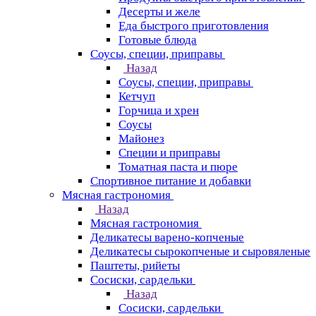
Десерты и желе
Еда быстрого приготовления
Готовые блюда
Соусы, специи, приправы
Назад
Соусы, специи, приправы
Кетчуп
Горчица и хрен
Соусы
Майонез
Специи и приправы
Томатная паста и пюре
Спортивное питание и добавки
Мясная гастрономия
Назад
Мясная гастрономия
Деликатесы варено-копченые
Деликатесы сырокопченые и сыровяленые
Паштеты, рийеты
Сосиски, сардельки
Назад
Сосиски, сардельки