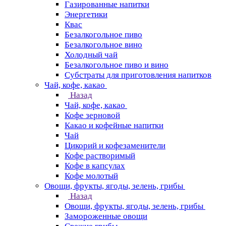
Газированные напитки
Энергетики
Квас
Безалкогольное пиво
Безалкогольное вино
Холодный чай
Безалкогольное пиво и вино
Субстраты для приготовления напитков
Чай, кофе, какао
Назад
Чай, кофе, какао
Кофе зерновой
Какао и кофейные напитки
Чай
Цикорий и кофезаменители
Кофе растворимый
Кофе в капсулах
Кофе молотый
Овощи, фрукты, ягоды, зелень, грибы
Назад
Овощи, фрукты, ягоды, зелень, грибы
Замороженные овощи