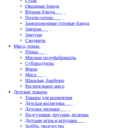
Супы
Овощные блюда
Вторые блюда
Почти готово
Замороженные готовые блюда
Завтрак
Закуски
Сэндвичи
Мясо, птица
Птица
Мясные полуфабрикаты
Субпродукты
Фарш
Мясо
Шашлык, барбекю
Растительное мясо
Детские товары
Товары для кормления
Детская косметика
Детское питание
Подгузники, трусики, пеленки
Детские игры и игрушки
Хобби, творчество