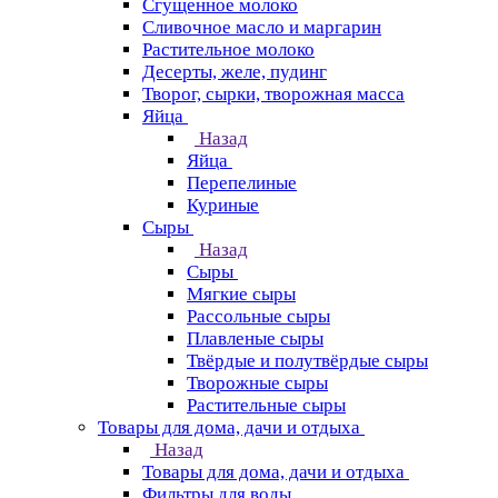
Сгущенное молоко
Сливочное масло и маргарин
Растительное молоко
Десерты, желе, пудинг
Творог, сырки, творожная масса
Яйца
Назад
Яйца
Перепелиные
Куриные
Сыры
Назад
Сыры
Мягкие сыры
Рассольные сыры
Плавленые сыры
Твёрдые и полутвёрдые сыры
Творожные сыры
Растительные сыры
Товары для дома, дачи и отдыха
Назад
Товары для дома, дачи и отдыха
Фильтры для воды