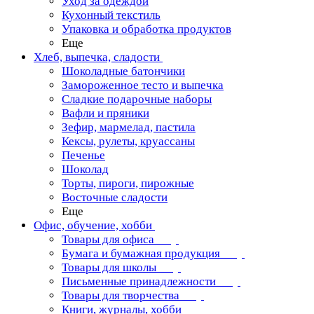
Уход за одеждой
Кухонный текстиль
Упаковка и обработка продуктов
Еще
Хлеб, выпечка, сладости
Шоколадные батончики
Замороженное тесто и выпечка
Сладкие подарочные наборы
Вафли и пряники
Зефир, мармелад, пастила
Кексы, рулеты, круассаны
Печенье
Шоколад
Торты, пироги, пирожные
Восточные сладости
Еще
Офис, обучение, хобби
Товары для офиса
Бумага и бумажная продукция
Товары для школы
Письменные принадлежности
Товары для творчества
Книги, журналы, хобби