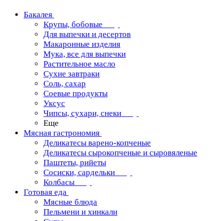
Бакалея
Крупы, бобовые
Для выпечки и десертов
Макаронные изделия
Мука, все для выпечки
Растительное масло
Сухие завтраки
Соль, сахар
Соевые продукты
Уксус
Чипсы, сухари, снеки
Еще
Мясная гастрономия
Деликатесы варено-копченые
Деликатесы сырокопченые и сыровяленые
Паштеты, рийеты
Сосиски, сардельки
Колбасы
Готовая еда
Мясные блюда
Пельмени и хинкали