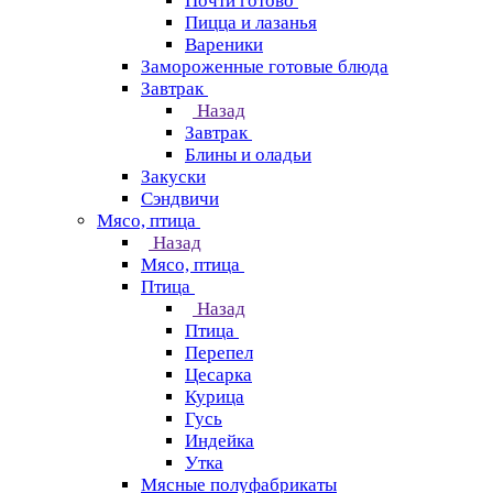
Почти готово
Пицца и лазанья
Вареники
Замороженные готовые блюда
Завтрак
Назад
Завтрак
Блины и оладьи
Закуски
Сэндвичи
Мясо, птица
Назад
Мясо, птица
Птица
Назад
Птица
Перепел
Цесарка
Курица
Гусь
Индейка
Утка
Мясные полуфабрикаты