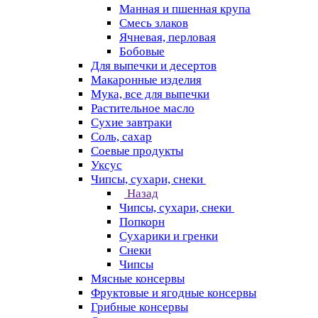
Манная и пшенная крупа
Смесь злаков
Ячневая, перловая
Бобовые
Для выпечки и десертов
Макаронные изделия
Мука, все для выпечки
Растительное масло
Сухие завтраки
Соль, сахар
Соевые продукты
Уксус
Чипсы, сухари, снеки
Назад
Чипсы, сухари, снеки
Попкорн
Сухарики и гренки
Снеки
Чипсы
Мясные консервы
Фруктовые и ягодные консервы
Грибные консервы