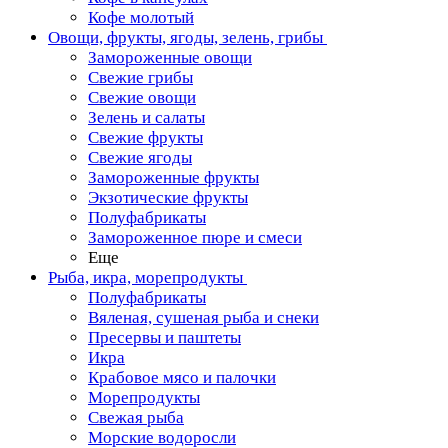
Кофе молотый
Овощи, фрукты, ягоды, зелень, грибы
Замороженные овощи
Свежие грибы
Свежие овощи
Зелень и салаты
Свежие фрукты
Свежие ягоды
Замороженные фрукты
Экзотические фрукты
Полуфабрикаты
Замороженное пюре и смеси
Еще
Рыба, икра, морепродукты
Полуфабрикаты
Вяленая, сушеная рыба и снеки
Пресервы и паштеты
Икра
Крабовое мясо и палочки
Морепродукты
Свежая рыба
Морские водоросли