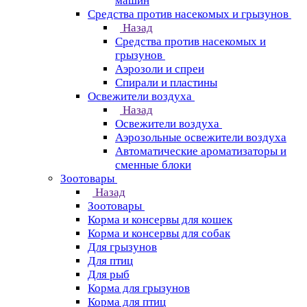
машин
Средства против насекомых и грызунов
Назад
Средства против насекомых и
грызунов
Аэрозоли и спреи
Спирали и пластины
Освежители воздуха
Назад
Освежители воздуха
Аэрозольные освежители воздуха
Автоматические ароматизаторы и
сменные блоки
Зоотовары
Назад
Зоотовары
Корма и консервы для кошек
Корма и консервы для собак
Для грызунов
Для птиц
Для рыб
Корма для грызунов
Корма для птиц