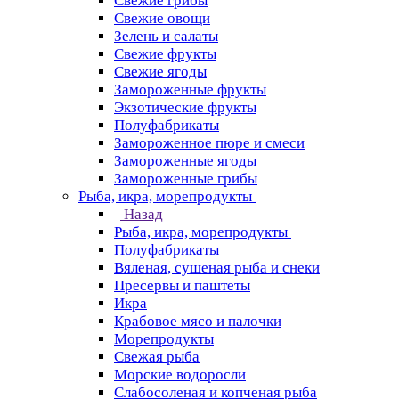
Свежие грибы
Свежие овощи
Зелень и салаты
Свежие фрукты
Свежие ягоды
Замороженные фрукты
Экзотические фрукты
Полуфабрикаты
Замороженное пюре и смеси
Замороженные ягоды
Замороженные грибы
Рыба, икра, морепродукты
Назад
Рыба, икра, морепродукты
Полуфабрикаты
Вяленая, сушеная рыба и снеки
Пресервы и паштеты
Икра
Крабовое мясо и палочки
Морепродукты
Свежая рыба
Морские водоросли
Слабосоленая и копченая рыба