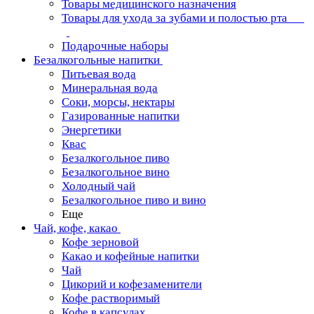
Товары медицинского назначения
Товары для ухода за зубами и полостью рта
Подарочные наборы
Безалкогольные напитки
Питьевая вода
Минеральная вода
Соки, морсы, нектары
Газированные напитки
Энергетики
Квас
Безалкогольное пиво
Безалкогольное вино
Холодный чай
Безалкогольное пиво и вино
Еще
Чай, кофе, какао
Кофе зерновой
Какао и кофейные напитки
Чай
Цикорий и кофезаменители
Кофе растворимый
Кофе в капсулах