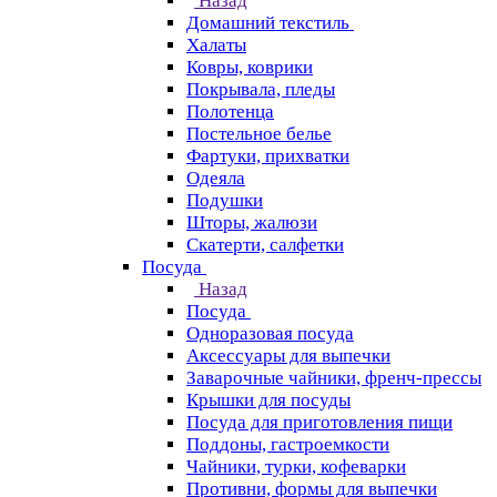
Назад
Домашний текстиль
Халаты
Ковры, коврики
Покрывала, пледы
Полотенца
Постельное белье
Фартуки, прихватки
Одеяла
Подушки
Шторы, жалюзи
Скатерти, салфетки
Посуда
Назад
Посуда
Одноразовая посуда
Аксессуары для выпечки
Заварочные чайники, френч-прессы
Крышки для посуды
Посуда для приготовления пищи
Поддоны, гастроемкости
Чайники, турки, кофеварки
Противни, формы для выпечки