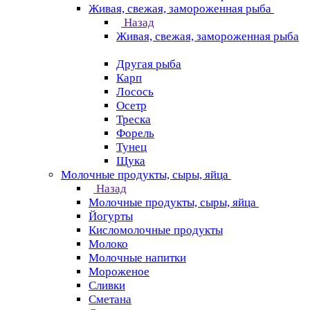
Живая, свежая, замороженная рыба
Назад
Живая, свежая, замороженная рыба
Другая рыба
Карп
Лосось
Осетр
Треска
Форель
Тунец
Щука
Молочные продукты, сыры, яйца
Назад
Молочные продукты, сыры, яйца
Йогурты
Кисломолочные продукты
Молоко
Молочные напитки
Мороженое
Сливки
Сметана