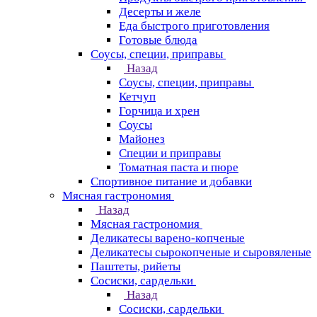
Десерты и желе
Еда быстрого приготовления
Готовые блюда
Соусы, специи, приправы
Назад
Соусы, специи, приправы
Кетчуп
Горчица и хрен
Соусы
Майонез
Специи и приправы
Томатная паста и пюре
Спортивное питание и добавки
Мясная гастрономия
Назад
Мясная гастрономия
Деликатесы варено-копченые
Деликатесы сырокопченые и сыровяленые
Паштеты, рийеты
Сосиски, сардельки
Назад
Сосиски, сардельки