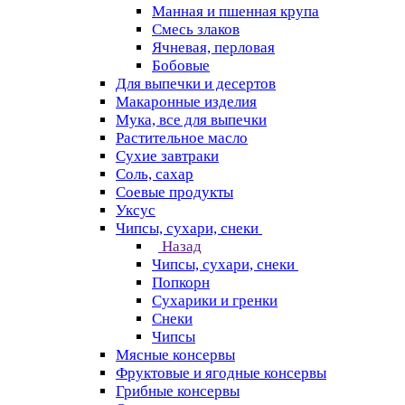
Манная и пшенная крупа
Смесь злаков
Ячневая, перловая
Бобовые
Для выпечки и десертов
Макаронные изделия
Мука, все для выпечки
Растительное масло
Сухие завтраки
Соль, сахар
Соевые продукты
Уксус
Чипсы, сухари, снеки
Назад
Чипсы, сухари, снеки
Попкорн
Сухарики и гренки
Снеки
Чипсы
Мясные консервы
Фруктовые и ягодные консервы
Грибные консервы