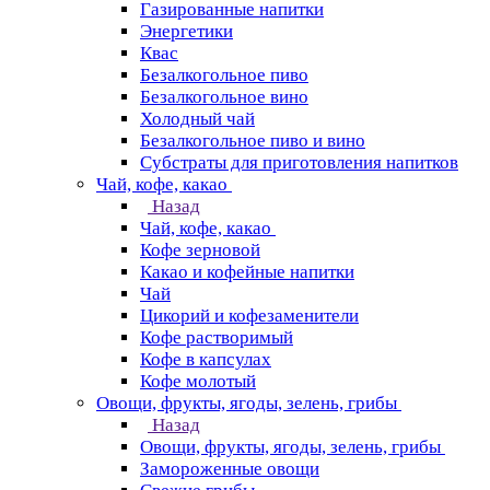
Газированные напитки
Энергетики
Квас
Безалкогольное пиво
Безалкогольное вино
Холодный чай
Безалкогольное пиво и вино
Субстраты для приготовления напитков
Чай, кофе, какао
Назад
Чай, кофе, какао
Кофе зерновой
Какао и кофейные напитки
Чай
Цикорий и кофезаменители
Кофе растворимый
Кофе в капсулах
Кофе молотый
Овощи, фрукты, ягоды, зелень, грибы
Назад
Овощи, фрукты, ягоды, зелень, грибы
Замороженные овощи