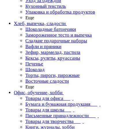
Уход за одеждой
Кухонный текстиль
Упаковка и обработка продуктов
Еще
Хлеб, выпечка, сладости
Шоколадные батончики
Замороженное тесто и выпечка
Сладкие подарочные наборы
Вафли и пряники
Зефир, мармелад, пастила
Кексы, рулеты, круассаны
Печенье
Шоколад
Торты, пироги, пирожные
Восточные сладости
Еще
Офис, обучение, хобби
Товары для офиса
Бумага и бумажная продукция
Товары для школы
Письменные принадлежности
Товары для творчества
Книги, журналы, хобби