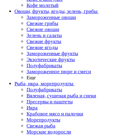
Кофе молотый
Овощи, фрукты, ягоды, зелень, грибы
Замороженные овощи
Свежие грибы
Свежие овощи
Зелень и салаты
Свежие фрукты
Свежие ягоды
Замороженные фрукты
Экзотические фрукты
Полуфабрикаты
Замороженное пюре и смеси
Еще
Рыба, икра, морепродукты
Полуфабрикаты
Вяленая, сушеная рыба и снеки
Пресервы и паштеты
Икра
Крабовое мясо и палочки
Морепродукты
Свежая рыба
Морские водоросли