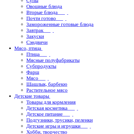
Супы
Овощные блюда
Вторые блюда
Почти готово
Замороженные готовые блюда
Завтрак
Закуски
Сэндвичи
Мясо, птица
Птица
Мясные полуфабрикаты
Субпродукты
Фарш
Мясо
Шашлык, барбекю
Растительное мясо
Детские товары
Товары для кормления
Детская косметика
Детское питание
Подгузники, трусики, пеленки
Детские игры и игрушки
Хобби, творчество