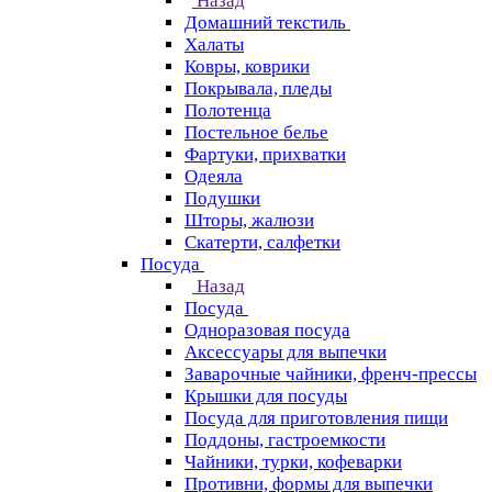
Назад
Домашний текстиль
Халаты
Ковры, коврики
Покрывала, пледы
Полотенца
Постельное белье
Фартуки, прихватки
Одеяла
Подушки
Шторы, жалюзи
Скатерти, салфетки
Посуда
Назад
Посуда
Одноразовая посуда
Аксессуары для выпечки
Заварочные чайники, френч-прессы
Крышки для посуды
Посуда для приготовления пищи
Поддоны, гастроемкости
Чайники, турки, кофеварки
Противни, формы для выпечки