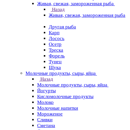
Живая, свежая, замороженная рыба
Назад
Живая, свежая, замороженная рыба
Другая рыба
Карп
Лосось
Осетр
Треска
Форель
Тунец
Щука
Молочные продукты, сыры, яйца
Назад
Молочные продукты, сыры, яйца
Йогурты
Кисломолочные продукты
Молоко
Молочные напитки
Мороженое
Сливки
Сметана