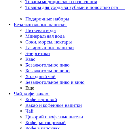
Товары медицинского назначения
Товары для ухода за зубами и полостью рта
Подарочные наборы
Безалкогольные напитки
Питьевая вода
Минеральная вода
Соки, морсы, нектары
Газированные напитки
Энергетики
Квас
Безалкогольное пиво
Безалкогольное вино
Холодный чай
Безалкогольное пиво и вино
Еще
Чай, кофе, какао
Кофе зерновой
Какао и кофейные напитки
Чай
Цикорий и кофезаменители
Кофе растворимый
Кофе в капсулах