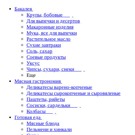
Бакалея
Крупы, бобовые
Для выпечки и десертов
Макаронные изделия
Мука, все для выпечки
Растительное масло
Сухие завтраки
Соль, сахар
Соевые продукты
Уксус
Чипсы, сухари, снеки
Еще
Мясная гастрономия
Деликатесы варено-копченые
Деликатесы сырокопченые и сыровяленые
Паштеты, рийеты
Сосиски, сардельки
Колбасы
Готовая еда
Мясные блюда
Пельмени и хинкали