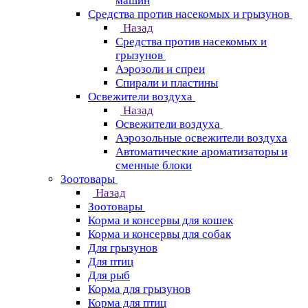
машин
Средства против насекомых и грызунов
Назад
Средства против насекомых и
грызунов
Аэрозоли и спреи
Спирали и пластины
Освежители воздуха
Назад
Освежители воздуха
Аэрозольные освежители воздуха
Автоматические ароматизаторы и
сменные блоки
Зоотовары
Назад
Зоотовары
Корма и консервы для кошек
Корма и консервы для собак
Для грызунов
Для птиц
Для рыб
Корма для грызунов
Корма для птиц