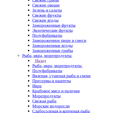
Свежие грибы
Свежие овощи
Зелень и салаты
Свежие фрукты
Свежие ягоды
Замороженные фрукты
Экзотические фрукты
Полуфабрикаты
Замороженное пюре и смеси
Замороженные ягоды
Замороженные грибы
Рыба, икра, морепродукты
Назад
Рыба, икра, морепродукты
Полуфабрикаты
Вяленая, сушеная рыба и снеки
Пресервы и паштеты
Икра
Крабовое мясо и палочки
Морепродукты
Свежая рыба
Морские водоросли
Слабосоленая и копченая рыба