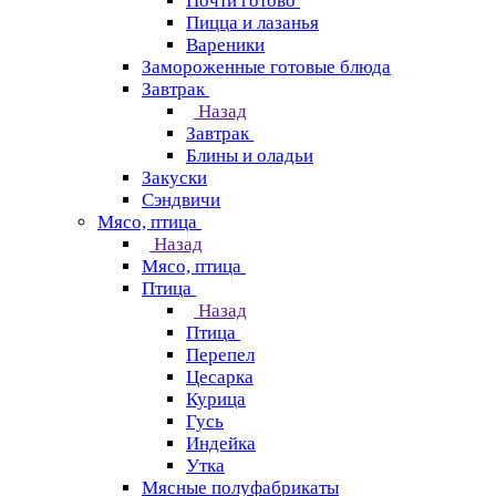
Почти готово
Пицца и лазанья
Вареники
Замороженные готовые блюда
Завтрак
Назад
Завтрак
Блины и оладьи
Закуски
Сэндвичи
Мясо, птица
Назад
Мясо, птица
Птица
Назад
Птица
Перепел
Цесарка
Курица
Гусь
Индейка
Утка
Мясные полуфабрикаты