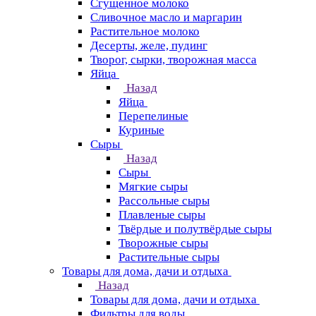
Сгущенное молоко
Сливочное масло и маргарин
Растительное молоко
Десерты, желе, пудинг
Творог, сырки, творожная масса
Яйца
Назад
Яйца
Перепелиные
Куриные
Сыры
Назад
Сыры
Мягкие сыры
Рассольные сыры
Плавленые сыры
Твёрдые и полутвёрдые сыры
Творожные сыры
Растительные сыры
Товары для дома, дачи и отдыха
Назад
Товары для дома, дачи и отдыха
Фильтры для воды