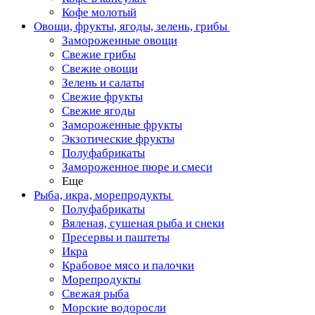
Кофе молотый
Овощи, фрукты, ягоды, зелень, грибы
Замороженные овощи
Свежие грибы
Свежие овощи
Зелень и салаты
Свежие фрукты
Свежие ягоды
Замороженные фрукты
Экзотические фрукты
Полуфабрикаты
Замороженное пюре и смеси
Еще
Рыба, икра, морепродукты
Полуфабрикаты
Вяленая, сушеная рыба и снеки
Пресервы и паштеты
Икра
Крабовое мясо и палочки
Морепродукты
Свежая рыба
Морские водоросли