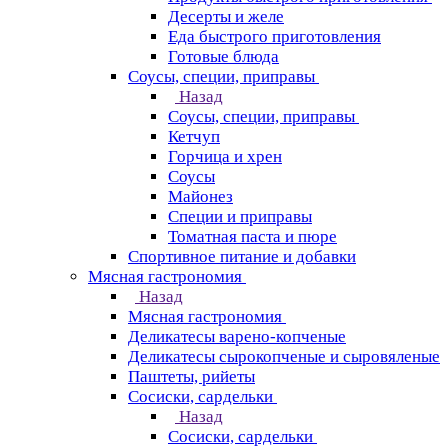
Десерты и желе
Еда быстрого приготовления
Готовые блюда
Соусы, специи, приправы
Назад
Соусы, специи, приправы
Кетчуп
Горчица и хрен
Соусы
Майонез
Специи и приправы
Томатная паста и пюре
Спортивное питание и добавки
Мясная гастрономия
Назад
Мясная гастрономия
Деликатесы варено-копченые
Деликатесы сырокопченые и сыровяленые
Паштеты, рийеты
Сосиски, сардельки
Назад
Сосиски, сардельки