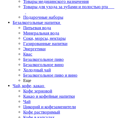
Товары медицинского назначения
Товары для ухода за зубами и полостью рта
Подарочные наборы
Безалкогольные напитки
Питьевая вода
Минеральная вода
Соки, морсы, нектары
Газированные напитки
Энергетики
Квас
Безалкогольное пиво
Безалкогольное вино
Холодный чай
Безалкогольное пиво и вино
Еще
Чай, кофе, какао
Кофе зерновой
Какао и кофейные напитки
Чай
Цикорий и кофезаменители
Кофе растворимый
Кофе в капсулах