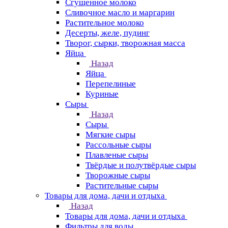
Сгущенное молоко
Сливочное масло и маргарин
Растительное молоко
Десерты, желе, пудинг
Творог, сырки, творожная масса
Яйца
Назад
Яйца
Перепелиные
Куриные
Сыры
Назад
Сыры
Мягкие сыры
Рассольные сыры
Плавленые сыры
Твёрдые и полутвёрдые сыры
Творожные сыры
Растительные сыры
Товары для дома, дачи и отдыха
Назад
Товары для дома, дачи и отдыха
Фильтры для воды