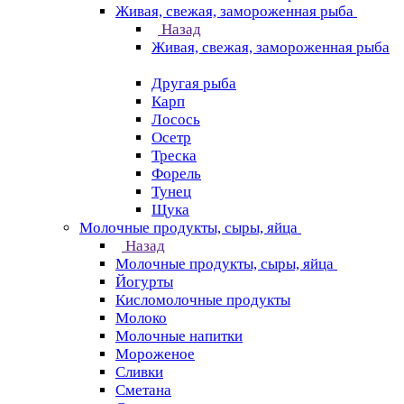
Живая, свежая, замороженная рыба
Назад
Живая, свежая, замороженная рыба
Другая рыба
Карп
Лосось
Осетр
Треска
Форель
Тунец
Щука
Молочные продукты, сыры, яйца
Назад
Молочные продукты, сыры, яйца
Йогурты
Кисломолочные продукты
Молоко
Молочные напитки
Мороженое
Сливки
Сметана