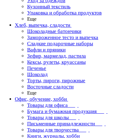
Уход за одеждой
Кухонный текстиль
Упаковка и обработка продуктов
Еще
Хлеб, выпечка, сладости
Шоколадные батончики
Замороженное тесто и выпечка
Сладкие подарочные наборы
Вафли и пряники
Зефир, мармелад, пастила
Кексы, рулеты, круассаны
Печенье
Шоколад
Торты, пироги, пирожные
Восточные сладости
Еще
Офис, обучение, хобби
Товары для офиса
Бумага и бумажная продукция
Товары для школы
Письменные принадлежности
Товары для творчества
Книги, журналы, хобби