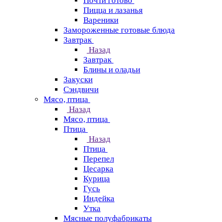
Почти готово
Пицца и лазанья
Вареники
Замороженные готовые блюда
Завтрак
Назад
Завтрак
Блины и оладьи
Закуски
Сэндвичи
Мясо, птица
Назад
Мясо, птица
Птица
Назад
Птица
Перепел
Цесарка
Курица
Гусь
Индейка
Утка
Мясные полуфабрикаты