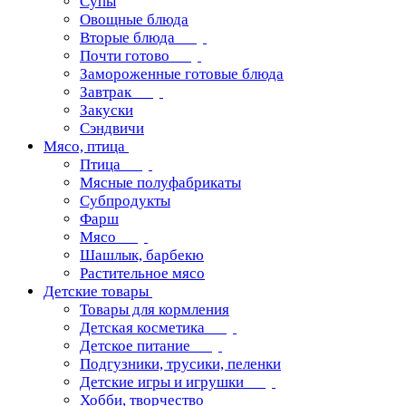
Супы
Овощные блюда
Вторые блюда
Почти готово
Замороженные готовые блюда
Завтрак
Закуски
Сэндвичи
Мясо, птица
Птица
Мясные полуфабрикаты
Субпродукты
Фарш
Мясо
Шашлык, барбекю
Растительное мясо
Детские товары
Товары для кормления
Детская косметика
Детское питание
Подгузники, трусики, пеленки
Детские игры и игрушки
Хобби, творчество