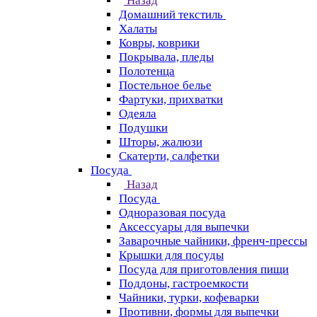
Назад
Домашний текстиль
Халаты
Ковры, коврики
Покрывала, пледы
Полотенца
Постельное белье
Фартуки, прихватки
Одеяла
Подушки
Шторы, жалюзи
Скатерти, салфетки
Посуда
Назад
Посуда
Одноразовая посуда
Аксессуары для выпечки
Заварочные чайники, френч-прессы
Крышки для посуды
Посуда для приготовления пищи
Поддоны, гастроемкости
Чайники, турки, кофеварки
Противни, формы для выпечки