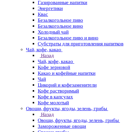
Газированные напитки
Энергетики
Квас
Безалкогольное пиво
Безалкогольное вино
Холодный чай
Безалкогольное пиво и вино
Субстраты для приготовления напитков
Чай, кофе, какао
Назад
Чай, кофе, какао
Кофе зерновой
Какао и кофейные напитки
Чай
Цикорий и кофезаменители
Кофе растворимый
Кофе в капсулах
Кофе молотый
Овощи, фрукты, ягоды, зелень, грибы
Назад
Овощи, фрукты, ягоды, зелень, грибы
Замороженные овощи