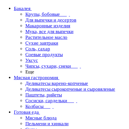
Бакалея
Крупы, бобовые
Для выпечки и десертов
Макаронные изделия
Мука, все для выпечки
Растительное масло
Сухие завтраки
Соль, сахар
Соевые продукты
Уксус
Чипсы, сухари, снеки
Еще
Мясная гастрономия
Деликатесы варено-копченые
Деликатесы сырокопченые и сыровяленые
Паштеты, рийеты
Сосиски, сардельки
Колбасы
Готовая еда
Мясные блюда
Пельмени и хинкали