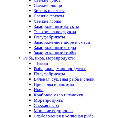
Свежие грибы
Свежие овощи
Зелень и салаты
Свежие фрукты
Свежие ягоды
Замороженные фрукты
Экзотические фрукты
Полуфабрикаты
Замороженное пюре и смеси
Замороженные ягоды
Замороженные грибы
Рыба, икра, морепродукты
Назад
Рыба, икра, морепродукты
Полуфабрикаты
Вяленая, сушеная рыба и снеки
Пресервы и паштеты
Икра
Крабовое мясо и палочки
Морепродукты
Свежая рыба
Морские водоросли
Слабосоленая и копченая рыба