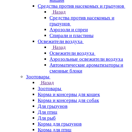
машин
Средства против насекомых и грызунов
Назад
Средства против насекомых и
грызунов
Аэрозоли и спреи
Спирали и пластины
Освежители воздуха
Назад
Освежители воздуха
Аэрозольные освежители воздуха
Автоматические ароматизаторы и
сменные блоки
Зоотовары
Назад
Зоотовары
Корма и консервы для кошек
Корма и консервы для собак
Для грызунов
Для птиц
Для рыб
Корма для грызунов
Корма для птиц