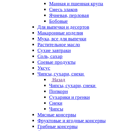
Манная и пшенная крупа
Смесь злаков
Ячневая, перловая
Бобовые
Для выпечки и десертов
Макаронные изделия
Мука, все для выпечки
Растительное масло
Сухие завтраки
Соль, сахар
Соевые продукты
Уксус
Чипсы, сухари, снеки
Назад
Чипсы, сухари, снеки
Попкорн
Сухарики и гренки
Снеки
Чипсы
Мясные консервы
Фруктовые и ягодные консервы
Грибные консервы