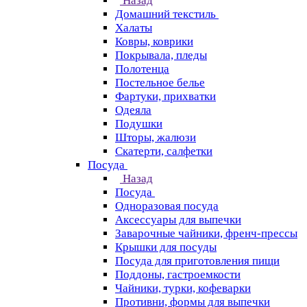
Назад
Домашний текстиль
Халаты
Ковры, коврики
Покрывала, пледы
Полотенца
Постельное белье
Фартуки, прихватки
Одеяла
Подушки
Шторы, жалюзи
Скатерти, салфетки
Посуда
Назад
Посуда
Одноразовая посуда
Аксессуары для выпечки
Заварочные чайники, френч-прессы
Крышки для посуды
Посуда для приготовления пищи
Поддоны, гастроемкости
Чайники, турки, кофеварки
Противни, формы для выпечки