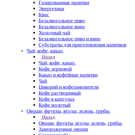
Газированные напитки
Энергетики
Квас
Безалкогольное пиво
Безалкогольное вино
Холодный чай
Безалкогольное пиво и вино
Субстраты для приготовления напитков
Чай, кофе, какао
Назад
Чай, кофе, какао
Кофе зерновой
Какао и кофейные напитки
Чай
Цикорий и кофезаменители
Кофе растворимый
Кофе в капсулах
Кофе молотый
Овощи, фрукты, ягоды, зелень, грибы
Назад
Овощи, фрукты, ягоды, зелень, грибы
Замороженные овощи