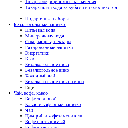
Товары медицинского назначения
Товары для ухода за зубами и полостью рта
Подарочные наборы
Безалкогольные напитки
Питьевая вода
Минеральная вода
Соки, морсы, нектары
Газированные напитки
Энергетики
Квас
Безалкогольное пиво
Безалкогольное вино
Холодный чай
Безалкогольное пиво и вино
Еще
Чай, кофе, какао
Кофе зерновой
Какао и кофейные напитки
Чай
Цикорий и кофезаменители
Кофе растворимый
Кофе в капсулах