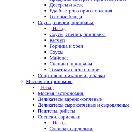
Десерты и желе
Еда быстрого приготовления
Готовые блюда
Соусы, специи, приправы
Назад
Соусы, специи, приправы
Кетчуп
Горчица и хрен
Соусы
Майонез
Специи и приправы
Томатная паста и пюре
Спортивное питание и добавки
Мясная гастрономия
Назад
Мясная гастрономия
Деликатесы варено-копченые
Деликатесы сырокопченые и сыровяленые
Паштеты, рийеты
Сосиски, сардельки
Назад
Сосиски, сардельки