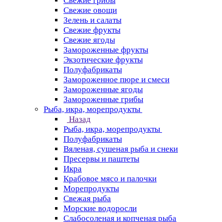
Свежие грибы
Свежие овощи
Зелень и салаты
Свежие фрукты
Свежие ягоды
Замороженные фрукты
Экзотические фрукты
Полуфабрикаты
Замороженное пюре и смеси
Замороженные ягоды
Замороженные грибы
Рыба, икра, морепродукты
Назад
Рыба, икра, морепродукты
Полуфабрикаты
Вяленая, сушеная рыба и снеки
Пресервы и паштеты
Икра
Крабовое мясо и палочки
Морепродукты
Свежая рыба
Морские водоросли
Слабосоленая и копченая рыба