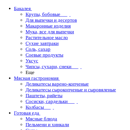
Бакалея
Крупы, бобовые
Для выпечки и десертов
Макаронные изделия
Мука, все для выпечки
Растительное масло
Сухие завтраки
Соль, сахар
Соевые продукты
Уксус
Чипсы, сухари, снеки
Еще
Мясная гастрономия
Деликатесы варено-копченые
Деликатесы сырокопченые и сыровяленые
Паштеты, рийеты
Сосиски, сардельки
Колбасы
Готовая еда
Мясные блюда
Пельмени и хинкали