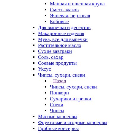
Манная и пшенная крупа
Смесь злаков
Ячневая, перловая
Бобовые
Для выпечки и десертов
Макаронные изделия
Мука, все для выпечки
Растительное масло
Сухие завтраки
Соль, сахар
Соевые продукты
Уксус
Чипсы, сухари, снеки
Назад
Чипсы, сухари, снеки
Попкорн
Сухарики и гренки
Снеки
Чипсы
Мясные консервы
Фруктовые и ягодные консервы
Грибные консервы