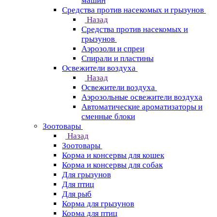
машин
Средства против насекомых и грызунов
Назад
Средства против насекомых и
грызунов
Аэрозоли и спреи
Спирали и пластины
Освежители воздуха
Назад
Освежители воздуха
Аэрозольные освежители воздуха
Автоматические ароматизаторы и
сменные блоки
Зоотовары
Назад
Зоотовары
Корма и консервы для кошек
Корма и консервы для собак
Для грызунов
Для птиц
Для рыб
Корма для грызунов
Корма для птиц