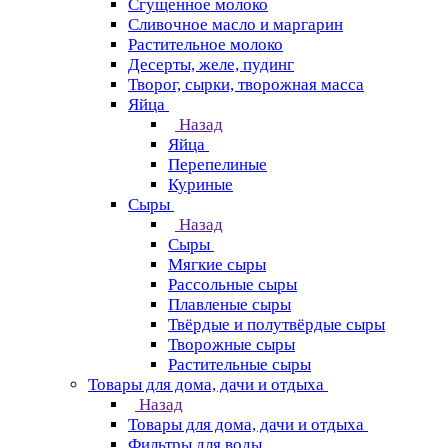
Сгущенное молоко
Сливочное масло и маргарин
Растительное молоко
Десерты, желе, пудинг
Творог, сырки, творожная масса
Яйца
Назад
Яйца
Перепелиные
Куриные
Сыры
Назад
Сыры
Мягкие сыры
Рассольные сыры
Плавленые сыры
Твёрдые и полутвёрдые сыры
Творожные сыры
Растительные сыры
Товары для дома, дачи и отдыха
Назад
Товары для дома, дачи и отдыха
Фильтры для воды