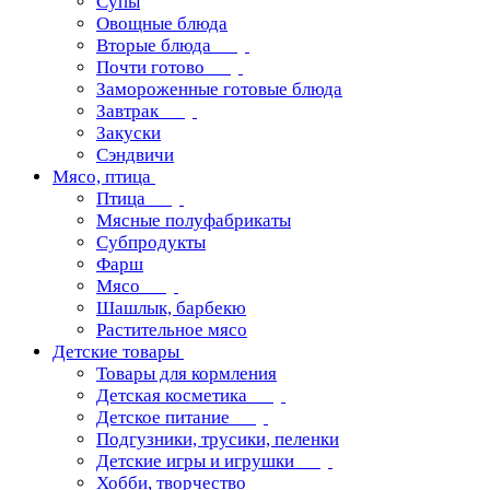
Супы
Овощные блюда
Вторые блюда
Почти готово
Замороженные готовые блюда
Завтрак
Закуски
Сэндвичи
Мясо, птица
Птица
Мясные полуфабрикаты
Субпродукты
Фарш
Мясо
Шашлык, барбекю
Растительное мясо
Детские товары
Товары для кормления
Детская косметика
Детское питание
Подгузники, трусики, пеленки
Детские игры и игрушки
Хобби, творчество