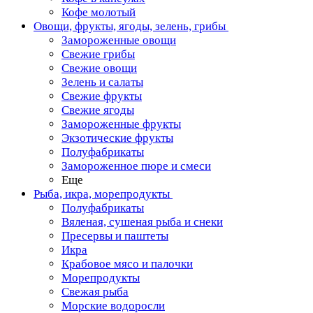
Кофе молотый
Овощи, фрукты, ягоды, зелень, грибы
Замороженные овощи
Свежие грибы
Свежие овощи
Зелень и салаты
Свежие фрукты
Свежие ягоды
Замороженные фрукты
Экзотические фрукты
Полуфабрикаты
Замороженное пюре и смеси
Еще
Рыба, икра, морепродукты
Полуфабрикаты
Вяленая, сушеная рыба и снеки
Пресервы и паштеты
Икра
Крабовое мясо и палочки
Морепродукты
Свежая рыба
Морские водоросли