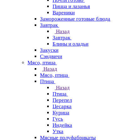
Почти готово
Пицца и лазанья
Вареники
Замороженные готовые блюда
Завтрак
Назад
Завтрак
Блины и оладьи
Закуски
Сэндвичи
Мясо, птица
Назад
Мясо, птица
Птица
Назад
Птица
Перепел
Цесарка
Курица
Гусь
Индейка
Утка
Мясные полуфабрикаты