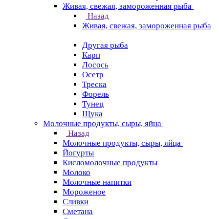
Живая, свежая, замороженная рыба
Назад
Живая, свежая, замороженная рыба
Другая рыба
Карп
Лосось
Осетр
Треска
Форель
Тунец
Щука
Молочные продукты, сыры, яйца
Назад
Молочные продукты, сыры, яйца
Йогурты
Кисломолочные продукты
Молоко
Молочные напитки
Мороженое
Сливки
Сметана