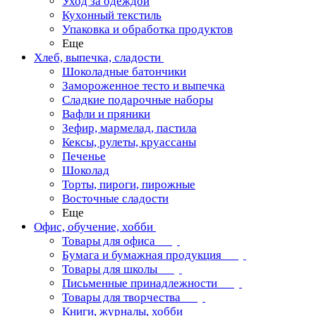
Уход за одеждой
Кухонный текстиль
Упаковка и обработка продуктов
Еще
Хлеб, выпечка, сладости
Шоколадные батончики
Замороженное тесто и выпечка
Сладкие подарочные наборы
Вафли и пряники
Зефир, мармелад, пастила
Кексы, рулеты, круассаны
Печенье
Шоколад
Торты, пироги, пирожные
Восточные сладости
Еще
Офис, обучение, хобби
Товары для офиса
Бумага и бумажная продукция
Товары для школы
Письменные принадлежности
Товары для творчества
Книги, журналы, хобби