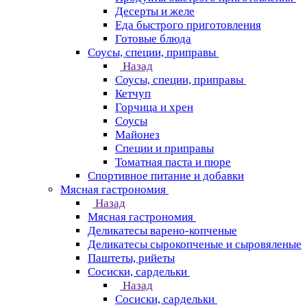
Десерты и желе
Еда быстрого приготовления
Готовые блюда
Соусы, специи, приправы
Назад
Соусы, специи, приправы
Кетчуп
Горчица и хрен
Соусы
Майонез
Специи и приправы
Томатная паста и пюре
Спортивное питание и добавки
Мясная гастрономия
Назад
Мясная гастрономия
Деликатесы варено-копченые
Деликатесы сырокопченые и сыровяленые
Паштеты, рийеты
Сосиски, сардельки
Назад
Сосиски, сардельки