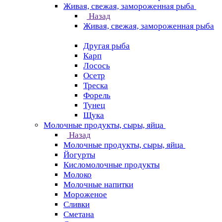
Живая, свежая, замороженная рыба
Назад
Живая, свежая, замороженная рыба
Другая рыба
Карп
Лосось
Осетр
Треска
Форель
Тунец
Щука
Молочные продукты, сыры, яйца
Назад
Молочные продукты, сыры, яйца
Йогурты
Кисломолочные продукты
Молоко
Молочные напитки
Мороженое
Сливки
Сметана