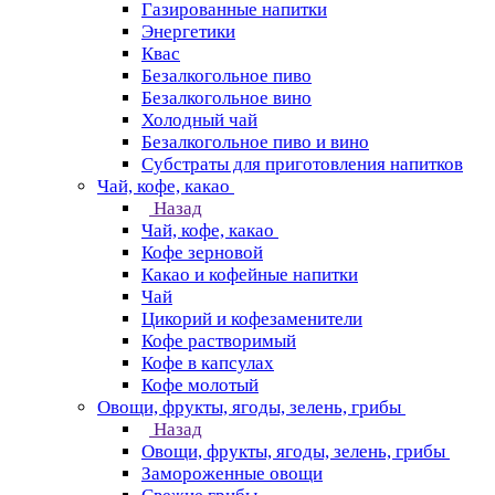
Газированные напитки
Энергетики
Квас
Безалкогольное пиво
Безалкогольное вино
Холодный чай
Безалкогольное пиво и вино
Субстраты для приготовления напитков
Чай, кофе, какао
Назад
Чай, кофе, какао
Кофе зерновой
Какао и кофейные напитки
Чай
Цикорий и кофезаменители
Кофе растворимый
Кофе в капсулах
Кофе молотый
Овощи, фрукты, ягоды, зелень, грибы
Назад
Овощи, фрукты, ягоды, зелень, грибы
Замороженные овощи