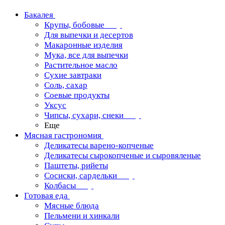
Бакалея
Крупы, бобовые
Для выпечки и десертов
Макаронные изделия
Мука, все для выпечки
Растительное масло
Сухие завтраки
Соль, сахар
Соевые продукты
Уксус
Чипсы, сухари, снеки
Еще
Мясная гастрономия
Деликатесы варено-копченые
Деликатесы сырокопченые и сыровяленые
Паштеты, рийеты
Сосиски, сардельки
Колбасы
Готовая еда
Мясные блюда
Пельмени и хинкали