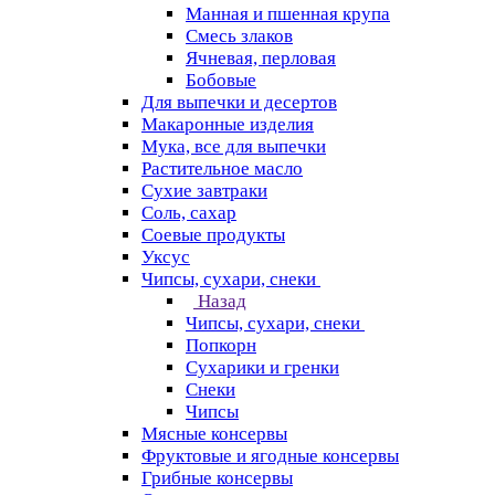
Манная и пшенная крупа
Смесь злаков
Ячневая, перловая
Бобовые
Для выпечки и десертов
Макаронные изделия
Мука, все для выпечки
Растительное масло
Сухие завтраки
Соль, сахар
Соевые продукты
Уксус
Чипсы, сухари, снеки
Назад
Чипсы, сухари, снеки
Попкорн
Сухарики и гренки
Снеки
Чипсы
Мясные консервы
Фруктовые и ягодные консервы
Грибные консервы