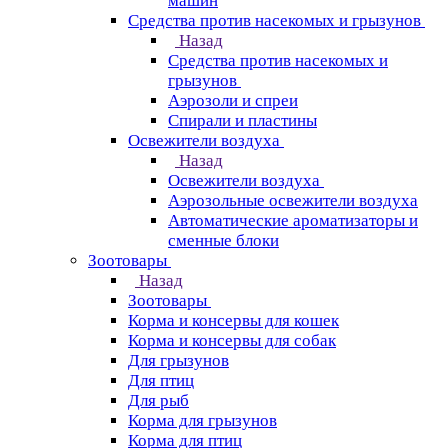
машин
Средства против насекомых и грызунов
Назад
Средства против насекомых и
грызунов
Аэрозоли и спреи
Спирали и пластины
Освежители воздуха
Назад
Освежители воздуха
Аэрозольные освежители воздуха
Автоматические ароматизаторы и
сменные блоки
Зоотовары
Назад
Зоотовары
Корма и консервы для кошек
Корма и консервы для собак
Для грызунов
Для птиц
Для рыб
Корма для грызунов
Корма для птиц