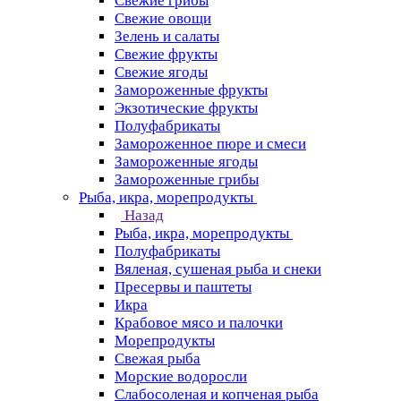
Свежие грибы
Свежие овощи
Зелень и салаты
Свежие фрукты
Свежие ягоды
Замороженные фрукты
Экзотические фрукты
Полуфабрикаты
Замороженное пюре и смеси
Замороженные ягоды
Замороженные грибы
Рыба, икра, морепродукты
Назад
Рыба, икра, морепродукты
Полуфабрикаты
Вяленая, сушеная рыба и снеки
Пресервы и паштеты
Икра
Крабовое мясо и палочки
Морепродукты
Свежая рыба
Морские водоросли
Слабосоленая и копченая рыба