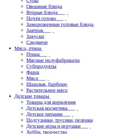
Супы
Овощные блюда
Вторые блюда
Почти готово
Замороженные готовые блюда
Завтрак
Закуски
Сэндвичи
Мясо, птица
Птица
Мясные полуфабрикаты
Субпродукты
Фарш
Мясо
Шашлык, барбекю
Растительное мясо
Детские товары
Товары для кормления
Детская косметика
Детское питание
Подгузники, трусики, пеленки
Детские игры и игрушки
Хобби, творчество