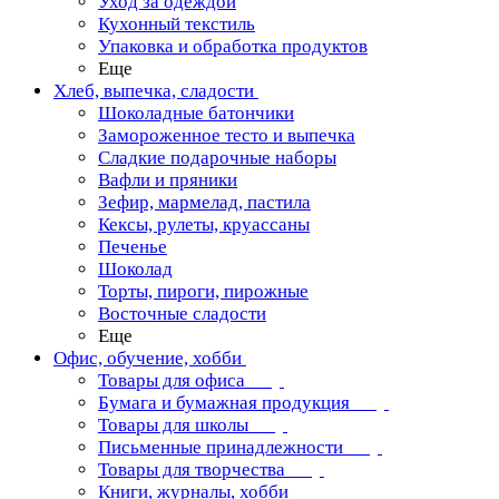
Уход за одеждой
Кухонный текстиль
Упаковка и обработка продуктов
Еще
Хлеб, выпечка, сладости
Шоколадные батончики
Замороженное тесто и выпечка
Сладкие подарочные наборы
Вафли и пряники
Зефир, мармелад, пастила
Кексы, рулеты, круассаны
Печенье
Шоколад
Торты, пироги, пирожные
Восточные сладости
Еще
Офис, обучение, хобби
Товары для офиса
Бумага и бумажная продукция
Товары для школы
Письменные принадлежности
Товары для творчества
Книги, журналы, хобби