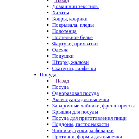
Назад
Домашний текстиль
Халаты
Ковры, коврики
Покрывала, пледы
Полотенца
Постельное белье
Фартуки, прихватки
Одеяла
Подушки
Шторы, жалюзи
Скатерти, салфетки
Посуда
Назад
Посуда
Одноразовая посуда
Аксессуары для выпечки
Заварочные чайники, френч-прессы
Крышки для посуды
Посуда для приготовления пищи
Поддоны, гастроемкости
Чайники, турки, кофеварки
Противни, формы для выпечки