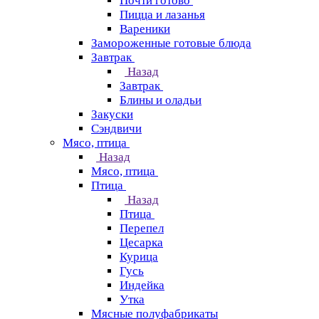
Почти готово
Пицца и лазанья
Вареники
Замороженные готовые блюда
Завтрак
Назад
Завтрак
Блины и оладьи
Закуски
Сэндвичи
Мясо, птица
Назад
Мясо, птица
Птица
Назад
Птица
Перепел
Цесарка
Курица
Гусь
Индейка
Утка
Мясные полуфабрикаты