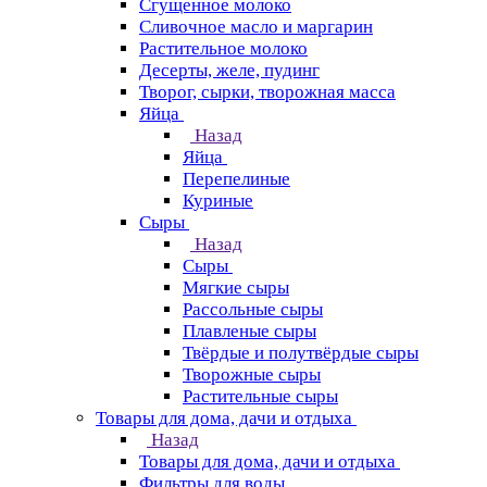
Сгущенное молоко
Сливочное масло и маргарин
Растительное молоко
Десерты, желе, пудинг
Творог, сырки, творожная масса
Яйца
Назад
Яйца
Перепелиные
Куриные
Сыры
Назад
Сыры
Мягкие сыры
Рассольные сыры
Плавленые сыры
Твёрдые и полутвёрдые сыры
Творожные сыры
Растительные сыры
Товары для дома, дачи и отдыха
Назад
Товары для дома, дачи и отдыха
Фильтры для воды