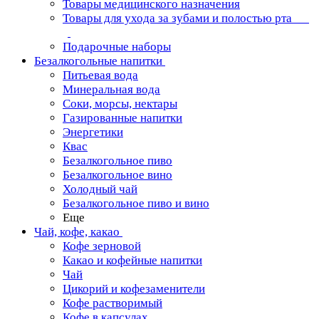
Товары медицинского назначения
Товары для ухода за зубами и полостью рта
Подарочные наборы
Безалкогольные напитки
Питьевая вода
Минеральная вода
Соки, морсы, нектары
Газированные напитки
Энергетики
Квас
Безалкогольное пиво
Безалкогольное вино
Холодный чай
Безалкогольное пиво и вино
Еще
Чай, кофе, какао
Кофе зерновой
Какао и кофейные напитки
Чай
Цикорий и кофезаменители
Кофе растворимый
Кофе в капсулах