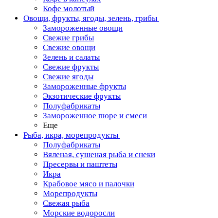
Кофе молотый
Овощи, фрукты, ягоды, зелень, грибы
Замороженные овощи
Свежие грибы
Свежие овощи
Зелень и салаты
Свежие фрукты
Свежие ягоды
Замороженные фрукты
Экзотические фрукты
Полуфабрикаты
Замороженное пюре и смеси
Еще
Рыба, икра, морепродукты
Полуфабрикаты
Вяленая, сушеная рыба и снеки
Пресервы и паштеты
Икра
Крабовое мясо и палочки
Морепродукты
Свежая рыба
Морские водоросли