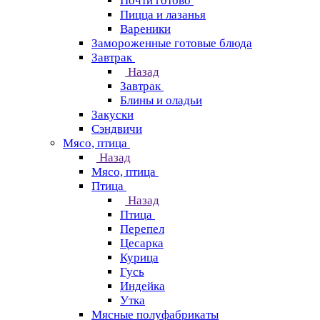
Почти готово
Пицца и лазанья
Вареники
Замороженные готовые блюда
Завтрак
Назад
Завтрак
Блины и оладьи
Закуски
Сэндвичи
Мясо, птица
Назад
Мясо, птица
Птица
Назад
Птица
Перепел
Цесарка
Курица
Гусь
Индейка
Утка
Мясные полуфабрикаты