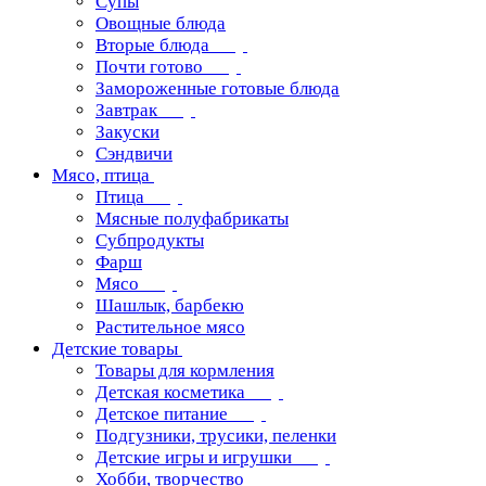
Супы
Овощные блюда
Вторые блюда
Почти готово
Замороженные готовые блюда
Завтрак
Закуски
Сэндвичи
Мясо, птица
Птица
Мясные полуфабрикаты
Субпродукты
Фарш
Мясо
Шашлык, барбекю
Растительное мясо
Детские товары
Товары для кормления
Детская косметика
Детское питание
Подгузники, трусики, пеленки
Детские игры и игрушки
Хобби, творчество