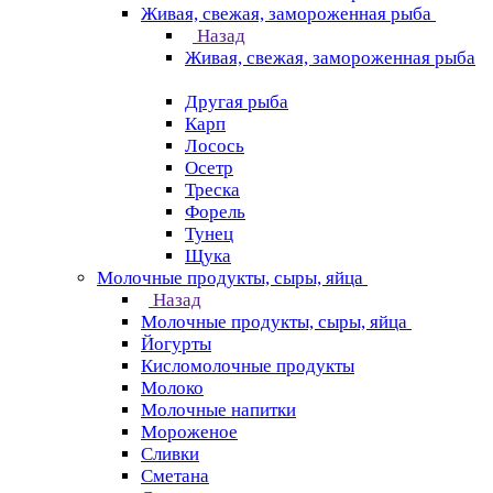
Живая, свежая, замороженная рыба
Назад
Живая, свежая, замороженная рыба
Другая рыба
Карп
Лосось
Осетр
Треска
Форель
Тунец
Щука
Молочные продукты, сыры, яйца
Назад
Молочные продукты, сыры, яйца
Йогурты
Кисломолочные продукты
Молоко
Молочные напитки
Мороженое
Сливки
Сметана