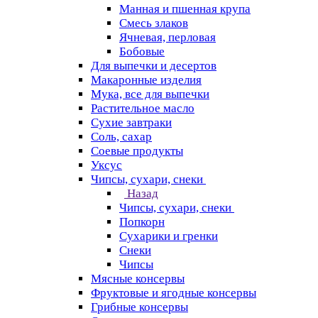
Манная и пшенная крупа
Смесь злаков
Ячневая, перловая
Бобовые
Для выпечки и десертов
Макаронные изделия
Мука, все для выпечки
Растительное масло
Сухие завтраки
Соль, сахар
Соевые продукты
Уксус
Чипсы, сухари, снеки
Назад
Чипсы, сухари, снеки
Попкорн
Сухарики и гренки
Снеки
Чипсы
Мясные консервы
Фруктовые и ягодные консервы
Грибные консервы