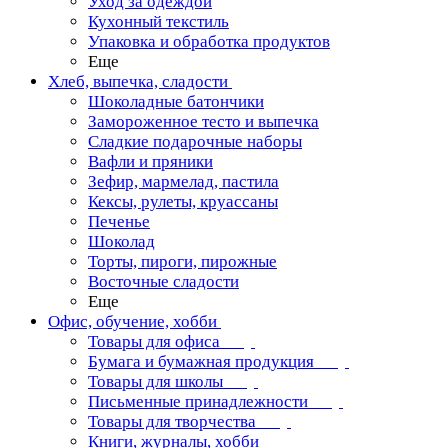
Уход за одеждой
Кухонный текстиль
Упаковка и обработка продуктов
Еще
Хлеб, выпечка, сладости
Шоколадные батончики
Замороженное тесто и выпечка
Сладкие подарочные наборы
Вафли и пряники
Зефир, мармелад, пастила
Кексы, рулеты, круассаны
Печенье
Шоколад
Торты, пироги, пирожные
Восточные сладости
Еще
Офис, обучение, хобби
Товары для офиса
Бумага и бумажная продукция
Товары для школы
Письменные принадлежности
Товары для творчества
Книги, журналы, хобби