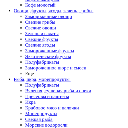
Кофе молотый
Овощи, фрукты, ягоды, зелень, грибы
Замороженные овощи
Свежие грибы
Свежие овощи
Зелень и салаты
Свежие фрукты
Свежие ягоды
Замороженные фрукты
Экзотические фрукты
Полуфабрикаты
Замороженное пюре и смеси
Еще
Рыба, икра, морепродукты
Полуфабрикаты
Вяленая, сушеная рыба и снеки
Пресервы и паштеты
Икра
Крабовое мясо и палочки
Морепродукты
Свежая рыба
Морские водоросли