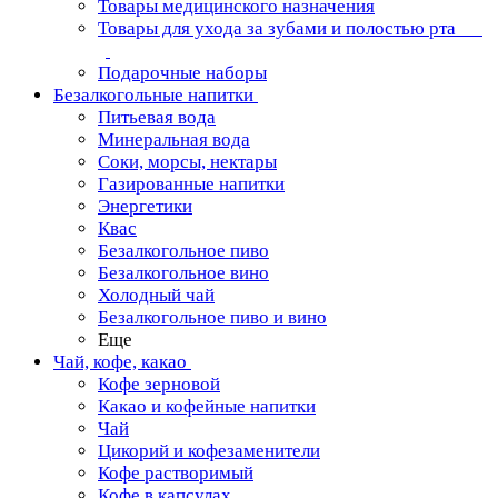
Товары медицинского назначения
Товары для ухода за зубами и полостью рта
Подарочные наборы
Безалкогольные напитки
Питьевая вода
Минеральная вода
Соки, морсы, нектары
Газированные напитки
Энергетики
Квас
Безалкогольное пиво
Безалкогольное вино
Холодный чай
Безалкогольное пиво и вино
Еще
Чай, кофе, какао
Кофе зерновой
Какао и кофейные напитки
Чай
Цикорий и кофезаменители
Кофе растворимый
Кофе в капсулах