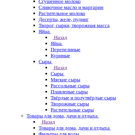
Сгущенное молоко
Сливочное масло и маргарин
Растительное молоко
Десерты, желе, пудинг
Творог, сырки, творожная масса
Яйца
Назад
Яйца
Перепелиные
Куриные
Сыры
Назад
Сыры
Мягкие сыры
Рассольные сыры
Плавленые сыры
Твёрдые и полутвёрдые сыры
Творожные сыры
Растительные сыры
Товары для дома, дачи и отдыха
Назад
Товары для дома, дачи и отдыха
Фильтры для воды