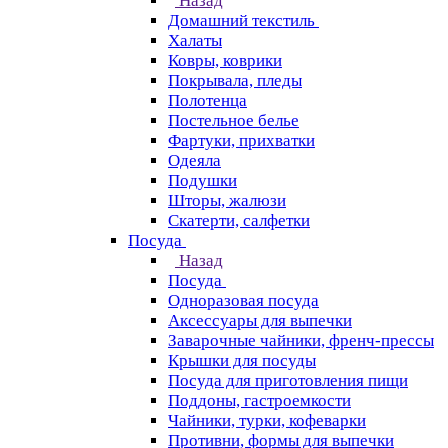
Назад
Домашний текстиль
Халаты
Ковры, коврики
Покрывала, пледы
Полотенца
Постельное белье
Фартуки, прихватки
Одеяла
Подушки
Шторы, жалюзи
Скатерти, салфетки
Посуда
Назад
Посуда
Одноразовая посуда
Аксессуары для выпечки
Заварочные чайники, френч-прессы
Крышки для посуды
Посуда для приготовления пищи
Поддоны, гастроемкости
Чайники, турки, кофеварки
Противни, формы для выпечки