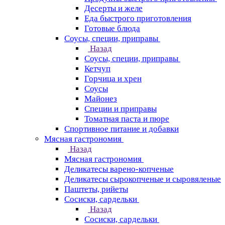
Десерты и желе
Еда быстрого приготовления
Готовые блюда
Соусы, специи, приправы
Назад
Соусы, специи, приправы
Кетчуп
Горчица и хрен
Соусы
Майонез
Специи и приправы
Томатная паста и пюре
Спортивное питание и добавки
Мясная гастрономия
Назад
Мясная гастрономия
Деликатесы варено-копченые
Деликатесы сырокопченые и сыровяленые
Паштеты, рийеты
Сосиски, сардельки
Назад
Сосиски, сардельки