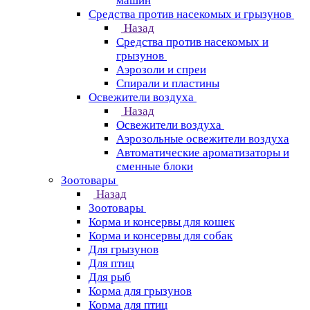
машин
Средства против насекомых и грызунов
Назад
Средства против насекомых и
грызунов
Аэрозоли и спреи
Спирали и пластины
Освежители воздуха
Назад
Освежители воздуха
Аэрозольные освежители воздуха
Автоматические ароматизаторы и
сменные блоки
Зоотовары
Назад
Зоотовары
Корма и консервы для кошек
Корма и консервы для собак
Для грызунов
Для птиц
Для рыб
Корма для грызунов
Корма для птиц