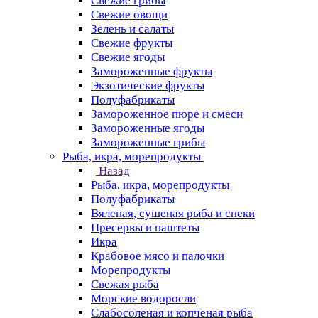
Свежие грибы
Свежие овощи
Зелень и салаты
Свежие фрукты
Свежие ягоды
Замороженные фрукты
Экзотические фрукты
Полуфабрикаты
Замороженное пюре и смеси
Замороженные ягоды
Замороженные грибы
Рыба, икра, морепродукты
Назад
Рыба, икра, морепродукты
Полуфабрикаты
Вяленая, сушеная рыба и снеки
Пресервы и паштеты
Икра
Крабовое мясо и палочки
Морепродукты
Свежая рыба
Морские водоросли
Слабосоленая и копченая рыба