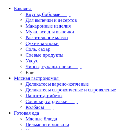
Бакалея
Крупы, бобовые
Для выпечки и десертов
Макаронные изделия
Мука, все для выпечки
Растительное масло
Сухие завтраки
Соль, сахар
Соевые продукты
Уксус
Чипсы, сухари, снеки
Еще
Мясная гастрономия
Деликатесы варено-копченые
Деликатесы сырокопченые и сыровяленые
Паштеты, рийеты
Сосиски, сардельки
Колбасы
Готовая еда
Мясные блюда
Пельмени и хинкали