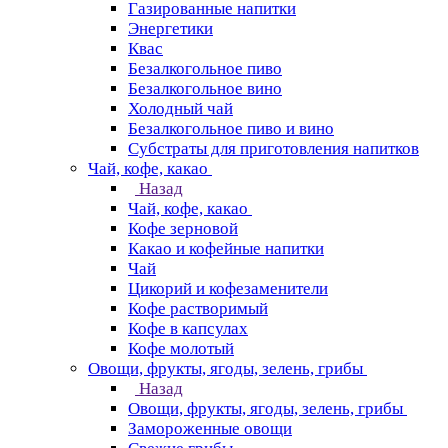
Газированные напитки
Энергетики
Квас
Безалкогольное пиво
Безалкогольное вино
Холодный чай
Безалкогольное пиво и вино
Субстраты для приготовления напитков
Чай, кофе, какао
Назад
Чай, кофе, какао
Кофе зерновой
Какао и кофейные напитки
Чай
Цикорий и кофезаменители
Кофе растворимый
Кофе в капсулах
Кофе молотый
Овощи, фрукты, ягоды, зелень, грибы
Назад
Овощи, фрукты, ягоды, зелень, грибы
Замороженные овощи