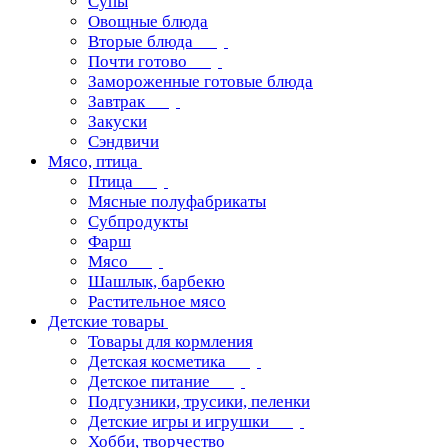
Супы
Овощные блюда
Вторые блюда
Почти готово
Замороженные готовые блюда
Завтрак
Закуски
Сэндвичи
Мясо, птица
Птица
Мясные полуфабрикаты
Субпродукты
Фарш
Мясо
Шашлык, барбекю
Растительное мясо
Детские товары
Товары для кормления
Детская косметика
Детское питание
Подгузники, трусики, пеленки
Детские игры и игрушки
Хобби, творчество