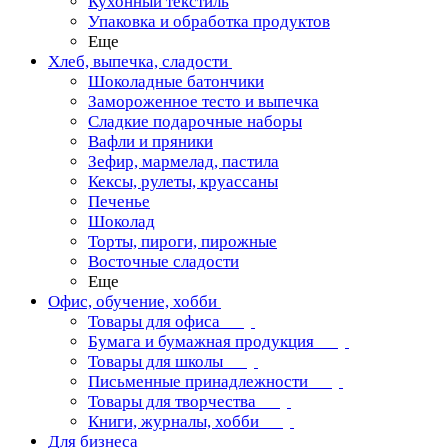
Кухонный текстиль
Упаковка и обработка продуктов
Еще
Хлеб, выпечка, сладости
Шоколадные батончики
Замороженное тесто и выпечка
Сладкие подарочные наборы
Вафли и пряники
Зефир, мармелад, пастила
Кексы, рулеты, круассаны
Печенье
Шоколад
Торты, пироги, пирожные
Восточные сладости
Еще
Офис, обучение, хобби
Товары для офиса
Бумага и бумажная продукция
Товары для школы
Письменные принадлежности
Товары для творчества
Книги, журналы, хобби
Для бизнеса