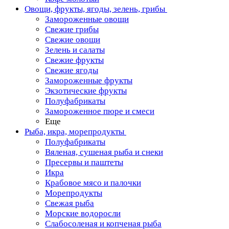
Овощи, фрукты, ягоды, зелень, грибы
Замороженные овощи
Свежие грибы
Свежие овощи
Зелень и салаты
Свежие фрукты
Свежие ягоды
Замороженные фрукты
Экзотические фрукты
Полуфабрикаты
Замороженное пюре и смеси
Еще
Рыба, икра, морепродукты
Полуфабрикаты
Вяленая, сушеная рыба и снеки
Пресервы и паштеты
Икра
Крабовое мясо и палочки
Морепродукты
Свежая рыба
Морские водоросли
Слабосоленая и копченая рыба