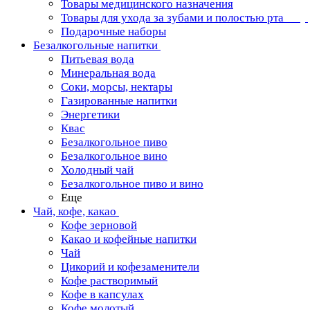
Товары медицинского назначения
Товары для ухода за зубами и полостью рта
Подарочные наборы
Безалкогольные напитки
Питьевая вода
Минеральная вода
Соки, морсы, нектары
Газированные напитки
Энергетики
Квас
Безалкогольное пиво
Безалкогольное вино
Холодный чай
Безалкогольное пиво и вино
Еще
Чай, кофе, какао
Кофе зерновой
Какао и кофейные напитки
Чай
Цикорий и кофезаменители
Кофе растворимый
Кофе в капсулах
Кофе молотый