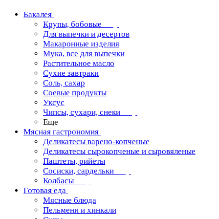
Бакалея
Крупы, бобовые
Для выпечки и десертов
Макаронные изделия
Мука, все для выпечки
Растительное масло
Сухие завтраки
Соль, сахар
Соевые продукты
Уксус
Чипсы, сухари, снеки
Еще
Мясная гастрономия
Деликатесы варено-копченые
Деликатесы сырокопченые и сыровяленые
Паштеты, рийеты
Сосиски, сардельки
Колбасы
Готовая еда
Мясные блюда
Пельмени и хинкали