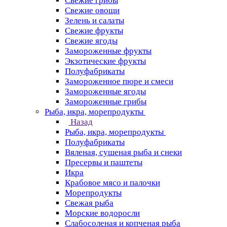
Свежие грибы
Свежие овощи
Зелень и салаты
Свежие фрукты
Свежие ягоды
Замороженные фрукты
Экзотические фрукты
Полуфабрикаты
Замороженное пюре и смеси
Замороженные ягоды
Замороженные грибы
Рыба, икра, морепродукты
Назад
Рыба, икра, морепродукты
Полуфабрикаты
Вяленая, сушеная рыба и снеки
Пресервы и паштеты
Икра
Крабовое мясо и палочки
Морепродукты
Свежая рыба
Морские водоросли
Слабосоленая и копченая рыба