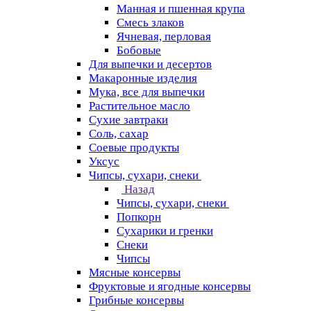
Манная и пшенная крупа
Смесь злаков
Ячневая, перловая
Бобовые
Для выпечки и десертов
Макаронные изделия
Мука, все для выпечки
Растительное масло
Сухие завтраки
Соль, сахар
Соевые продукты
Уксус
Чипсы, сухари, снеки
Назад
Чипсы, сухари, снеки
Попкорн
Сухарики и гренки
Снеки
Чипсы
Мясные консервы
Фруктовые и ягодные консервы
Грибные консервы