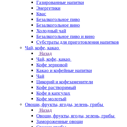
Газированные напитки
Энергетики
Квас
Безалкогольное пиво
Безалкогольное вино
Холодный чай
Безалкогольное пиво и вино
Субстраты для приготовления напитков
Чай, кофе, какао
Назад
Чай, кофе, какао
Кофе зерновой
Какао и кофейные напитки
Чай
Цикорий и кофезаменители
Кофе растворимый
Кофе в капсулах
Кофе молотый
Овощи, фрукты, ягоды, зелень, грибы
Назад
Овощи, фрукты, ягоды, зелень, грибы
Замороженные овощи