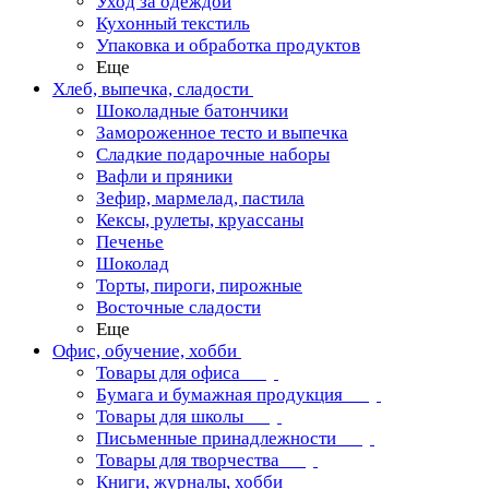
Уход за одеждой
Кухонный текстиль
Упаковка и обработка продуктов
Еще
Хлеб, выпечка, сладости
Шоколадные батончики
Замороженное тесто и выпечка
Сладкие подарочные наборы
Вафли и пряники
Зефир, мармелад, пастила
Кексы, рулеты, круассаны
Печенье
Шоколад
Торты, пироги, пирожные
Восточные сладости
Еще
Офис, обучение, хобби
Товары для офиса
Бумага и бумажная продукция
Товары для школы
Письменные принадлежности
Товары для творчества
Книги, журналы, хобби