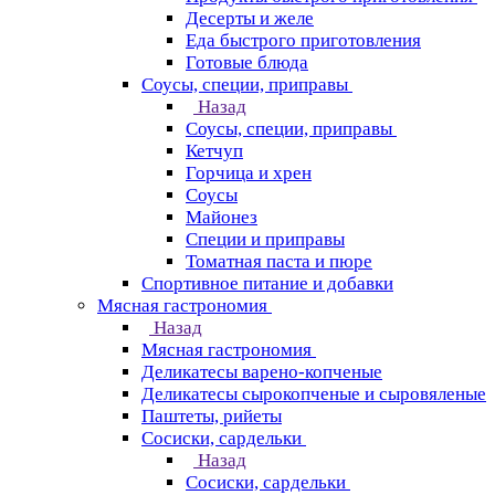
Десерты и желе
Еда быстрого приготовления
Готовые блюда
Соусы, специи, приправы
Назад
Соусы, специи, приправы
Кетчуп
Горчица и хрен
Соусы
Майонез
Специи и приправы
Томатная паста и пюре
Спортивное питание и добавки
Мясная гастрономия
Назад
Мясная гастрономия
Деликатесы варено-копченые
Деликатесы сырокопченые и сыровяленые
Паштеты, рийеты
Сосиски, сардельки
Назад
Сосиски, сардельки