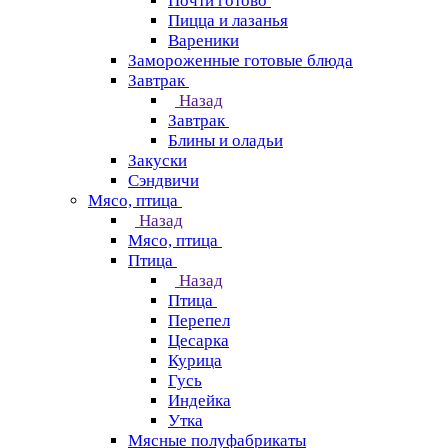
Почти готово
Пицца и лазанья
Вареники
Замороженные готовые блюда
Завтрак
Назад
Завтрак
Блины и оладьи
Закуски
Сэндвичи
Мясо, птица
Назад
Мясо, птица
Птица
Назад
Птица
Перепел
Цесарка
Курица
Гусь
Индейка
Утка
Мясные полуфабрикаты