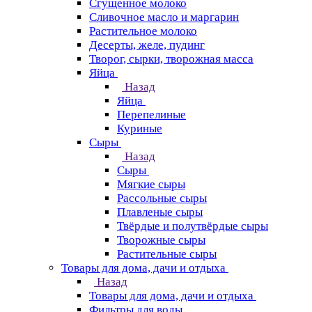
Сгущенное молоко
Сливочное масло и маргарин
Растительное молоко
Десерты, желе, пудинг
Творог, сырки, творожная масса
Яйца
Назад
Яйца
Перепелиные
Куриные
Сыры
Назад
Сыры
Мягкие сыры
Рассольные сыры
Плавленые сыры
Твёрдые и полутвёрдые сыры
Творожные сыры
Растительные сыры
Товары для дома, дачи и отдыха
Назад
Товары для дома, дачи и отдыха
Фильтры для воды