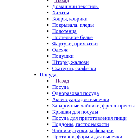
Назад
Домашний текстиль
Халаты
Ковры, коврики
Покрывала, пледы
Полотенца
Постельное белье
Фартуки, прихватки
Одеяла
Подушки
Шторы, жалюзи
Скатерти, салфетки
Посуда
Назад
Посуда
Одноразовая посуда
Аксессуары для выпечки
Заварочные чайники, френч-прессы
Крышки для посуды
Посуда для приготовления пищи
Поддоны, гастроемкости
Чайники, турки, кофеварки
Противни, формы для выпечки