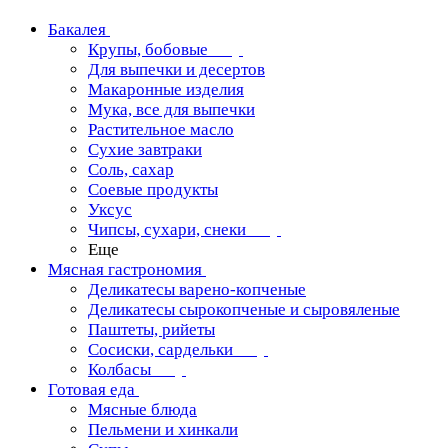
Бакалея
Крупы, бобовые
Для выпечки и десертов
Макаронные изделия
Мука, все для выпечки
Растительное масло
Сухие завтраки
Соль, сахар
Соевые продукты
Уксус
Чипсы, сухари, снеки
Еще
Мясная гастрономия
Деликатесы варено-копченые
Деликатесы сырокопченые и сыровяленые
Паштеты, рийеты
Сосиски, сардельки
Колбасы
Готовая еда
Мясные блюда
Пельмени и хинкали