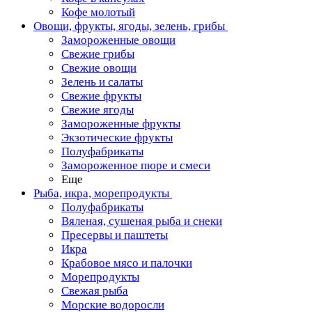
Кофе молотый
Овощи, фрукты, ягоды, зелень, грибы
Замороженные овощи
Свежие грибы
Свежие овощи
Зелень и салаты
Свежие фрукты
Свежие ягоды
Замороженные фрукты
Экзотические фрукты
Полуфабрикаты
Замороженное пюре и смеси
Еще
Рыба, икра, морепродукты
Полуфабрикаты
Вяленая, сушеная рыба и снеки
Пресервы и паштеты
Икра
Крабовое мясо и палочки
Морепродукты
Свежая рыба
Морские водоросли