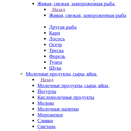
Живая, свежая, замороженная рыба
Назад
Живая, свежая, замороженная рыба
Другая рыба
Карп
Лосось
Осетр
Треска
Форель
Тунец
Щука
Молочные продукты, сыры, яйца
Назад
Молочные продукты, сыры, яйца
Йогурты
Кисломолочные продукты
Молоко
Молочные напитки
Мороженое
Сливки
Сметана