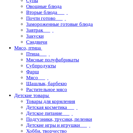
Супы
Овощные блюда
Вторые блюда
Почти готово
Замороженные готовые блюда
Завтрак
Закуски
Сэндвичи
Мясо, птица
Птица
Мясные полуфабрикаты
Субпродукты
Фарш
Мясо
Шашлык, барбекю
Растительное мясо
Детские товары
Товары для кормления
Детская косметика
Детское питание
Подгузники, трусики, пеленки
Детские игры и игрушки
Хобби, творчество