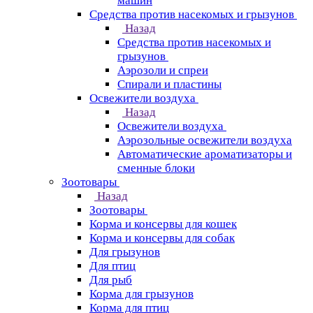
машин
Средства против насекомых и грызунов
Назад
Средства против насекомых и
грызунов
Аэрозоли и спреи
Спирали и пластины
Освежители воздуха
Назад
Освежители воздуха
Аэрозольные освежители воздуха
Автоматические ароматизаторы и
сменные блоки
Зоотовары
Назад
Зоотовары
Корма и консервы для кошек
Корма и консервы для собак
Для грызунов
Для птиц
Для рыб
Корма для грызунов
Корма для птиц