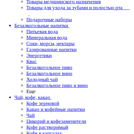
Товары медицинского назначения
Товары для ухода за зубами и полостью рта
Подарочные наборы
Безалкогольные напитки
Питьевая вода
Минеральная вода
Соки, морсы, нектары
Газированные напитки
Энергетики
Квас
Безалкогольное пиво
Безалкогольное вино
Холодный чай
Безалкогольное пиво и вино
Еще
Чай, кофе, какао
Кофе зерновой
Какао и кофейные напитки
Чай
Цикорий и кофезаменители
Кофе растворимый
Кофе в капсулах