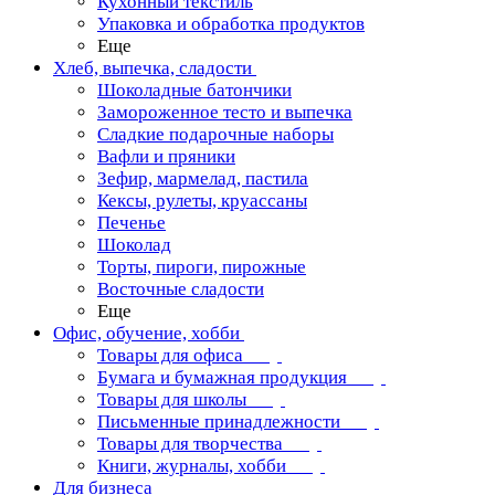
Кухонный текстиль
Упаковка и обработка продуктов
Еще
Хлеб, выпечка, сладости
Шоколадные батончики
Замороженное тесто и выпечка
Сладкие подарочные наборы
Вафли и пряники
Зефир, мармелад, пастила
Кексы, рулеты, круассаны
Печенье
Шоколад
Торты, пироги, пирожные
Восточные сладости
Еще
Офис, обучение, хобби
Товары для офиса
Бумага и бумажная продукция
Товары для школы
Письменные принадлежности
Товары для творчества
Книги, журналы, хобби
Для бизнеса