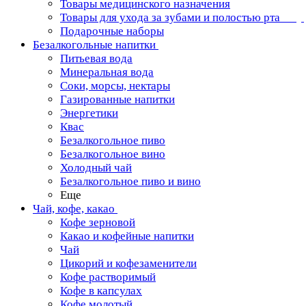
Товары медицинского назначения
Товары для ухода за зубами и полостью рта
Подарочные наборы
Безалкогольные напитки
Питьевая вода
Минеральная вода
Соки, морсы, нектары
Газированные напитки
Энергетики
Квас
Безалкогольное пиво
Безалкогольное вино
Холодный чай
Безалкогольное пиво и вино
Еще
Чай, кофе, какао
Кофе зерновой
Какао и кофейные напитки
Чай
Цикорий и кофезаменители
Кофе растворимый
Кофе в капсулах
Кофе молотый