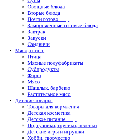
Супы
Овощные блюда
Вторые блюда
Почти готово
Замороженные готовые блюда
Завтрак
Закуски
Сэндвичи
Мясо, птица
Птица
Мясные полуфабрикаты
Субпродукты
Фарш
Мясо
Шашлык, барбекю
Растительное мясо
Детские товары
Товары для кормления
Детская косметика
Детское питание
Подгузники, трусики, пеленки
Детские игры и игрушки
Хобби, творчество