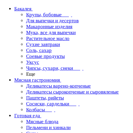
Бакалея
Крупы, бобовые
Для выпечки и десертов
Макаронные изделия
Мука, все для выпечки
Растительное масло
Сухие завтраки
Соль, сахар
Соевые продукты
Уксус
Чипсы, сухари, снеки
Еще
Мясная гастрономия
Деликатесы варено-копченые
Деликатесы сырокопченые и сыровяленые
Паштеты, рийеты
Сосиски, сардельки
Колбасы
Готовая еда
Мясные блюда
Пельмени и хинкали