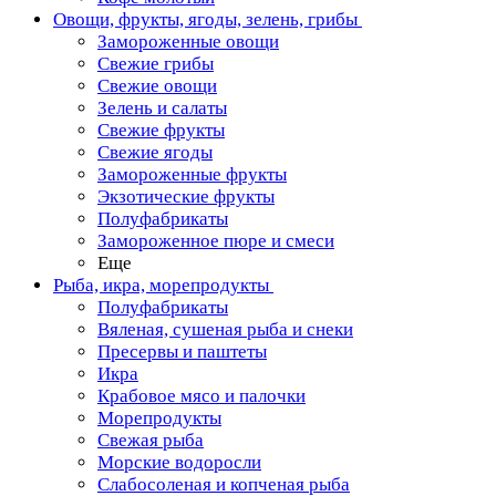
Овощи, фрукты, ягоды, зелень, грибы
Замороженные овощи
Свежие грибы
Свежие овощи
Зелень и салаты
Свежие фрукты
Свежие ягоды
Замороженные фрукты
Экзотические фрукты
Полуфабрикаты
Замороженное пюре и смеси
Еще
Рыба, икра, морепродукты
Полуфабрикаты
Вяленая, сушеная рыба и снеки
Пресервы и паштеты
Икра
Крабовое мясо и палочки
Морепродукты
Свежая рыба
Морские водоросли
Слабосоленая и копченая рыба