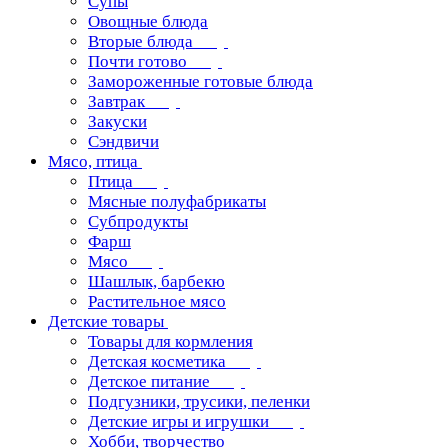
Супы
Овощные блюда
Вторые блюда
Почти готово
Замороженные готовые блюда
Завтрак
Закуски
Сэндвичи
Мясо, птица
Птица
Мясные полуфабрикаты
Субпродукты
Фарш
Мясо
Шашлык, барбекю
Растительное мясо
Детские товары
Товары для кормления
Детская косметика
Детское питание
Подгузники, трусики, пеленки
Детские игры и игрушки
Хобби, творчество