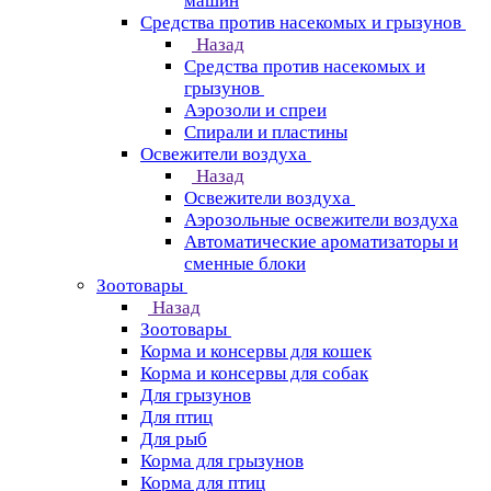
машин
Средства против насекомых и грызунов
Назад
Средства против насекомых и
грызунов
Аэрозоли и спреи
Спирали и пластины
Освежители воздуха
Назад
Освежители воздуха
Аэрозольные освежители воздуха
Автоматические ароматизаторы и
сменные блоки
Зоотовары
Назад
Зоотовары
Корма и консервы для кошек
Корма и консервы для собак
Для грызунов
Для птиц
Для рыб
Корма для грызунов
Корма для птиц