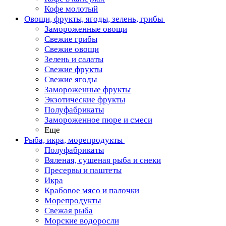
Кофе молотый
Овощи, фрукты, ягоды, зелень, грибы
Замороженные овощи
Свежие грибы
Свежие овощи
Зелень и салаты
Свежие фрукты
Свежие ягоды
Замороженные фрукты
Экзотические фрукты
Полуфабрикаты
Замороженное пюре и смеси
Еще
Рыба, икра, морепродукты
Полуфабрикаты
Вяленая, сушеная рыба и снеки
Пресервы и паштеты
Икра
Крабовое мясо и палочки
Морепродукты
Свежая рыба
Морские водоросли