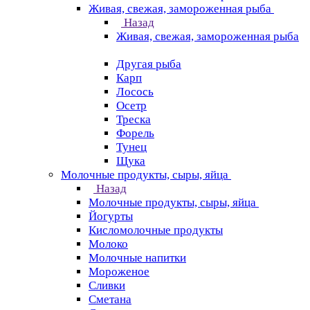
Живая, свежая, замороженная рыба
Назад
Живая, свежая, замороженная рыба
Другая рыба
Карп
Лосось
Осетр
Треска
Форель
Тунец
Щука
Молочные продукты, сыры, яйца
Назад
Молочные продукты, сыры, яйца
Йогурты
Кисломолочные продукты
Молоко
Молочные напитки
Мороженое
Сливки
Сметана