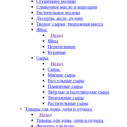
Сгущенное молоко
Сливочное масло и маргарин
Растительное молоко
Десерты, желе, пудинг
Творог, сырки, творожная масса
Яйца
Назад
Яйца
Перепелиные
Куриные
Сыры
Назад
Сыры
Мягкие сыры
Рассольные сыры
Плавленые сыры
Твёрдые и полутвёрдые сыры
Творожные сыры
Растительные сыры
Товары для дома, дачи и отдыха
Назад
Товары для дома, дачи и отдыха
Фильтры для воды