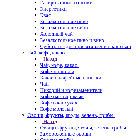
Газированные напитки
Энергетики
Квас
Безалкогольное пиво
Безалкогольное вино
Холодный чай
Безалкогольное пиво и вино
Субстраты для приготовления напитков
Чай, кофе, какао
Назад
Чай, кофе, какао
Кофе зерновой
Какао и кофейные напитки
Чай
Цикорий и кофезаменители
Кофе растворимый
Кофе в капсулах
Кофе молотый
Овощи, фрукты, ягоды, зелень, грибы
Назад
Овощи, фрукты, ягоды, зелень, грибы
Замороженные овощи