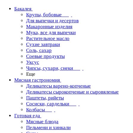
Бакалея
Крупы, бобовые
Для выпечки и десертов
Макаронные изделия
Мука, все для выпечки
Растительное масло
Сухие завтраки
Соль, сахар
Соевые продукты
Уксус
Чипсы, сухари, снеки
Еще
Мясная гастрономия
Деликатесы варено-копченые
Деликатесы сырокопченые и сыровяленые
Паштеты, рийеты
Сосиски, сардельки
Колбасы
Готовая еда
Мясные блюда
Пельмени и хинкали