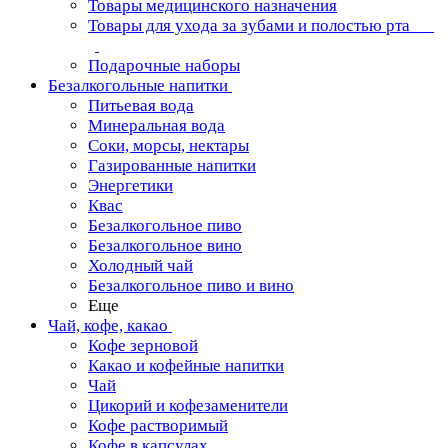
Товары медицинского назначения
Товары для ухода за зубами и полостью рта
Подарочные наборы
Безалкогольные напитки
Питьевая вода
Минеральная вода
Соки, морсы, нектары
Газированные напитки
Энергетики
Квас
Безалкогольное пиво
Безалкогольное вино
Холодный чай
Безалкогольное пиво и вино
Еще
Чай, кофе, какао
Кофе зерновой
Какао и кофейные напитки
Чай
Цикорий и кофезаменители
Кофе растворимый
Кофе в капсулах