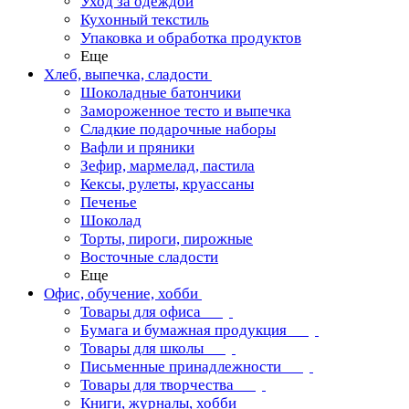
Уход за одеждой
Кухонный текстиль
Упаковка и обработка продуктов
Еще
Хлеб, выпечка, сладости
Шоколадные батончики
Замороженное тесто и выпечка
Сладкие подарочные наборы
Вафли и пряники
Зефир, мармелад, пастила
Кексы, рулеты, круассаны
Печенье
Шоколад
Торты, пироги, пирожные
Восточные сладости
Еще
Офис, обучение, хобби
Товары для офиса
Бумага и бумажная продукция
Товары для школы
Письменные принадлежности
Товары для творчества
Книги, журналы, хобби