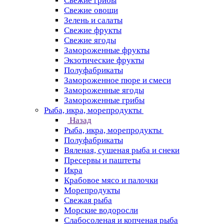
Свежие грибы
Свежие овощи
Зелень и салаты
Свежие фрукты
Свежие ягоды
Замороженные фрукты
Экзотические фрукты
Полуфабрикаты
Замороженное пюре и смеси
Замороженные ягоды
Замороженные грибы
Рыба, икра, морепродукты
Назад
Рыба, икра, морепродукты
Полуфабрикаты
Вяленая, сушеная рыба и снеки
Пресервы и паштеты
Икра
Крабовое мясо и палочки
Морепродукты
Свежая рыба
Морские водоросли
Слабосоленая и копченая рыба