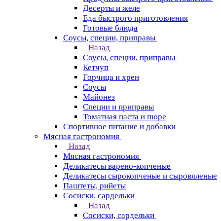
Десерты и желе
Еда быстрого приготовления
Готовые блюда
Соусы, специи, приправы
Назад
Соусы, специи, приправы
Кетчуп
Горчица и хрен
Соусы
Майонез
Специи и приправы
Томатная паста и пюре
Спортивное питание и добавки
Мясная гастрономия
Назад
Мясная гастрономия
Деликатесы варено-копченые
Деликатесы сырокопченые и сыровяленые
Паштеты, рийеты
Сосиски, сардельки
Назад
Сосиски, сардельки