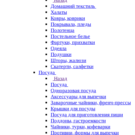
Назад
Домашний текстиль
Халаты
Ковры, коврики
Покрывала, пледы
Полотенца
Постельное белье
Фартуки, прихватки
Одеяла
Подушки
Шторы, жалюзи
Скатерти, салфетки
Посуда
Назад
Посуда
Одноразовая посуда
Аксессуары для выпечки
Заварочные чайники, френч-прессы
Крышки для посуды
Посуда для приготовления пищи
Поддоны, гастроемкости
Чайники, турки, кофеварки
Противни, формы для выпечки