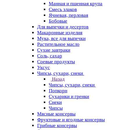
Манная и пшенная крупа
Смесь злаков
Ячневая, перловая
Бобовые
Для выпечки и десертов
Макаронные изделия
Мука, все для выпечки
Растительное масло
Сухие завтраки
Соль, сахар
Соевые продукты
Уксус
Чипсы, сухари, снеки
Назад
Чипсы, сухари, снеки
Попкорн
Сухарики и гренки
Снеки
Чипсы
Мясные консервы
Фруктовые и ягодные консервы
Грибные консервы