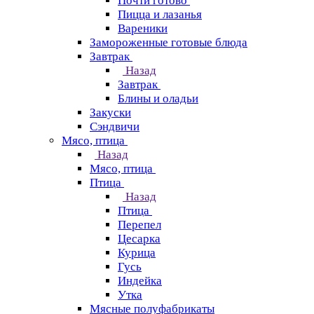
Почти готово
Пицца и лазанья
Вареники
Замороженные готовые блюда
Завтрак
Назад
Завтрак
Блины и оладьи
Закуски
Сэндвичи
Мясо, птица
Назад
Мясо, птица
Птица
Назад
Птица
Перепел
Цесарка
Курица
Гусь
Индейка
Утка
Мясные полуфабрикаты