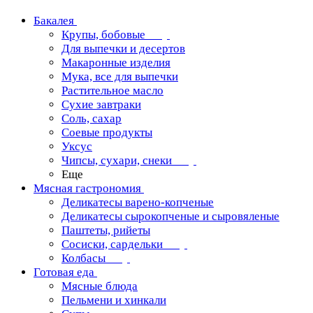
Бакалея
Крупы, бобовые
Для выпечки и десертов
Макаронные изделия
Мука, все для выпечки
Растительное масло
Сухие завтраки
Соль, сахар
Соевые продукты
Уксус
Чипсы, сухари, снеки
Еще
Мясная гастрономия
Деликатесы варено-копченые
Деликатесы сырокопченые и сыровяленые
Паштеты, рийеты
Сосиски, сардельки
Колбасы
Готовая еда
Мясные блюда
Пельмени и хинкали