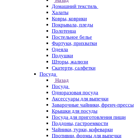
Назад
Домашний текстиль
Халаты
Ковры, коврики
Покрывала, пледы
Полотенца
Постельное белье
Фартуки, прихватки
Одеяла
Подушки
Шторы, жалюзи
Скатерти, салфетки
Посуда
Назад
Посуда
Одноразовая посуда
Аксессуары для выпечки
Заварочные чайники, френч-прессы
Крышки для посуды
Посуда для приготовления пищи
Поддоны, гастроемкости
Чайники, турки, кофеварки
Противни, формы для выпечки