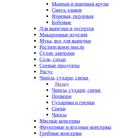
Манная и пшенная крупа
Смесь злаков
Ячневая, перловая
Бобовые
Для выпечки и десертов
Макаронные изделия
Мука, все для выпечки
Растительное масло
Сухие завтраки
Соль, сахар
Соевые продукты
Уксус
Чипсы, сухари, снеки
Назад
Чипсы, сухари, снеки
Попкорн
Сухарики и гренки
Снеки
Чипсы
Мясные консервы
Фруктовые и ягодные консервы
Грибные консервы