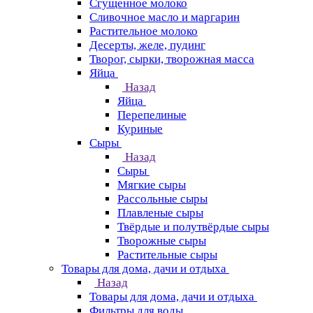
Сгущенное молоко
Сливочное масло и маргарин
Растительное молоко
Десерты, желе, пудинг
Творог, сырки, творожная масса
Яйца
Назад
Яйца
Перепелиные
Куриные
Сыры
Назад
Сыры
Мягкие сыры
Рассольные сыры
Плавленые сыры
Твёрдые и полутвёрдые сыры
Творожные сыры
Растительные сыры
Товары для дома, дачи и отдыха
Назад
Товары для дома, дачи и отдыха
Фильтры для воды