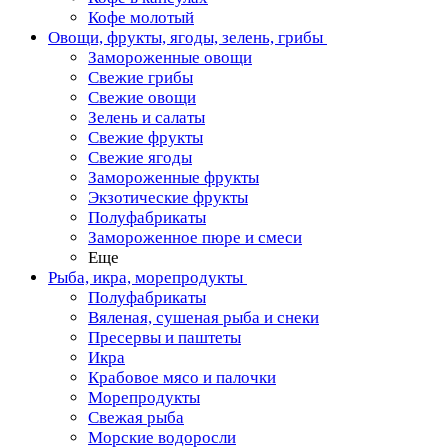
Кофе молотый
Овощи, фрукты, ягоды, зелень, грибы
Замороженные овощи
Свежие грибы
Свежие овощи
Зелень и салаты
Свежие фрукты
Свежие ягоды
Замороженные фрукты
Экзотические фрукты
Полуфабрикаты
Замороженное пюре и смеси
Еще
Рыба, икра, морепродукты
Полуфабрикаты
Вяленая, сушеная рыба и снеки
Пресервы и паштеты
Икра
Крабовое мясо и палочки
Морепродукты
Свежая рыба
Морские водоросли