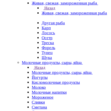
Живая, свежая, замороженная рыба
Назад
Живая, свежая, замороженная рыба
Другая рыба
Карп
Лосось
Осетр
Треска
Форель
Тунец
Щука
Молочные продукты, сыры, яйца
Назад
Молочные продукты, сыры, яйца
Йогурты
Кисломолочные продукты
Молоко
Молочные напитки
Мороженое
Сливки
Сметана