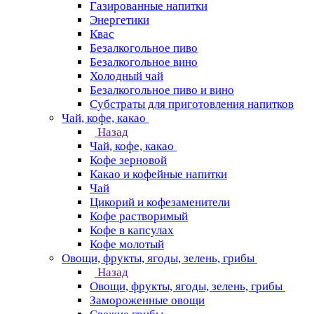
Газированные напитки
Энергетики
Квас
Безалкогольное пиво
Безалкогольное вино
Холодный чай
Безалкогольное пиво и вино
Субстраты для приготовления напитков
Чай, кофе, какао
Назад
Чай, кофе, какао
Кофе зерновой
Какао и кофейные напитки
Чай
Цикорий и кофезаменители
Кофе растворимый
Кофе в капсулах
Кофе молотый
Овощи, фрукты, ягоды, зелень, грибы
Назад
Овощи, фрукты, ягоды, зелень, грибы
Замороженные овощи