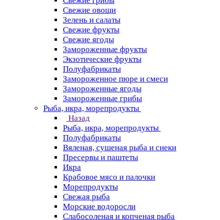
Свежие грибы
Свежие овощи
Зелень и салаты
Свежие фрукты
Свежие ягоды
Замороженные фрукты
Экзотические фрукты
Полуфабрикаты
Замороженное пюре и смеси
Замороженные ягоды
Замороженные грибы
Рыба, икра, морепродукты
Назад
Рыба, икра, морепродукты
Полуфабрикаты
Вяленая, сушеная рыба и снеки
Пресервы и паштеты
Икра
Крабовое мясо и палочки
Морепродукты
Свежая рыба
Морские водоросли
Слабосоленая и копченая рыба