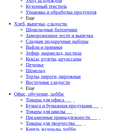
Уход за одеждой
Кухонный текстиль
Упаковка и обработка продуктов
Еще
Хлеб, выпечка, сладости
Шоколадные батончики
Замороженное тесто и выпечка
Сладкие подарочные наборы
Вафли и пряники
Зефир, мармелад, пастила
Кексы, рулеты, круассаны
Печенье
Шоколад
Торты, пироги, пирожные
Восточные сладости
Еще
Офис, обучение, хобби
Товары для офиса
Бумага и бумажная продукция
Товары для школы
Письменные принадлежности
Товары для творчества
Книги, журналы, хобби