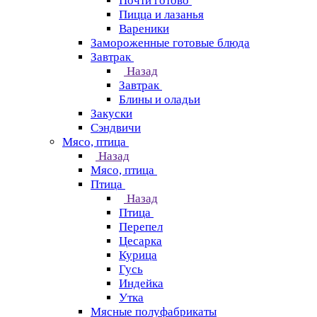
Почти готово
Пицца и лазанья
Вареники
Замороженные готовые блюда
Завтрак
Назад
Завтрак
Блины и оладьи
Закуски
Сэндвичи
Мясо, птица
Назад
Мясо, птица
Птица
Назад
Птица
Перепел
Цесарка
Курица
Гусь
Индейка
Утка
Мясные полуфабрикаты