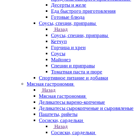
Десерты и желе
Еда быстрого приготовления
Готовые блюда
Соусы, специи, приправы
Назад
Соусы, специи, приправы
Кетчуп
Горчица и хрен
Соусы
Майонез
Специи и приправы
Томатная паста и пюре
Спортивное питание и добавки
Мясная гастрономия
Назад
Мясная гастрономия
Деликатесы варено-копченые
Деликатесы сырокопченые и сыровяленые
Паштеты, рийеты
Сосиски, сардельки
Назад
Сосиски, сардельки