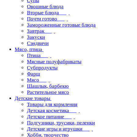
Супы
Овощные блюда
Вторые блюда
Почти готово
Замороженные готовые блюда
Завтрак
Закуски
Сэндвичи
Мясо, птица
Птица
Мясные полуфабрикаты
Субпродукты
Фарш
Мясо
Шашлык, барбекю
Растительное мясо
Детские товары
Товары для кормления
Детская косметика
Детское питание
Подгузники, трусики, пеленки
Детские игры и игрушки
Хобби, творчество