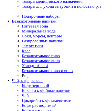
Товары медицинского назначения
Товары для ухода за зубами и полостью рта
Подарочные наборы
Безалкогольные напитки
Питьевая вода
Минеральная вода
Соки, морсы, нектары
Газированные напитки
Энергетики
Квас
Безалкогольное пиво
Безалкогольное вино
Холодный чай
Безалкогольное пиво и вино
Еще
Чай, кофе, какао
Кофе зерновой
Какао и кофейные напитки
Чай
Цикорий и кофезаменители
Кофе растворимый
Кофе в капсулах