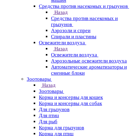
машин
Средства против насекомых и грызунов
Назад
Средства против насекомых и
грызунов
Аэрозоли и спреи
Спирали и пластины
Освежители воздуха
Назад
Освежители воздуха
Аэрозольные освежители воздуха
Автоматические ароматизаторы и
сменные блоки
Зоотовары
Назад
Зоотовары
Корма и консервы для кошек
Корма и консервы для собак
Для грызунов
Для птиц
Для рыб
Корма для грызунов
Корма для птиц