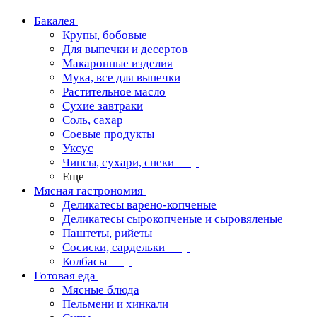
Бакалея
Крупы, бобовые
Для выпечки и десертов
Макаронные изделия
Мука, все для выпечки
Растительное масло
Сухие завтраки
Соль, сахар
Соевые продукты
Уксус
Чипсы, сухари, снеки
Еще
Мясная гастрономия
Деликатесы варено-копченые
Деликатесы сырокопченые и сыровяленые
Паштеты, рийеты
Сосиски, сардельки
Колбасы
Готовая еда
Мясные блюда
Пельмени и хинкали