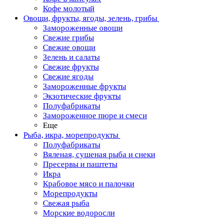
Кофе молотый
Овощи, фрукты, ягоды, зелень, грибы
Замороженные овощи
Свежие грибы
Свежие овощи
Зелень и салаты
Свежие фрукты
Свежие ягоды
Замороженные фрукты
Экзотические фрукты
Полуфабрикаты
Замороженное пюре и смеси
Еще
Рыба, икра, морепродукты
Полуфабрикаты
Вяленая, сушеная рыба и снеки
Пресервы и паштеты
Икра
Крабовое мясо и палочки
Морепродукты
Свежая рыба
Морские водоросли