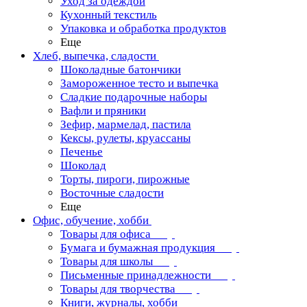
Уход за одеждой
Кухонный текстиль
Упаковка и обработка продуктов
Еще
Хлеб, выпечка, сладости
Шоколадные батончики
Замороженное тесто и выпечка
Сладкие подарочные наборы
Вафли и пряники
Зефир, мармелад, пастила
Кексы, рулеты, круассаны
Печенье
Шоколад
Торты, пироги, пирожные
Восточные сладости
Еще
Офис, обучение, хобби
Товары для офиса
Бумага и бумажная продукция
Товары для школы
Письменные принадлежности
Товары для творчества
Книги, журналы, хобби