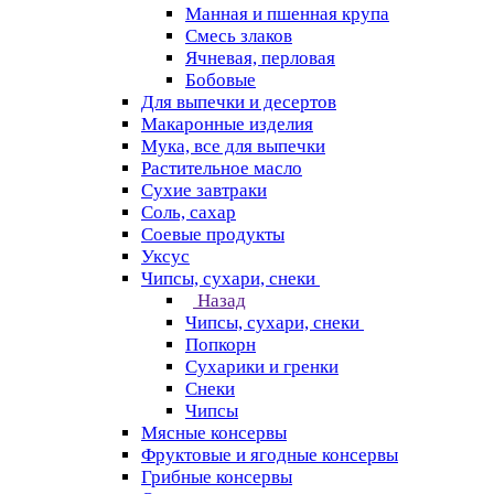
Манная и пшенная крупа
Смесь злаков
Ячневая, перловая
Бобовые
Для выпечки и десертов
Макаронные изделия
Мука, все для выпечки
Растительное масло
Сухие завтраки
Соль, сахар
Соевые продукты
Уксус
Чипсы, сухари, снеки
Назад
Чипсы, сухари, снеки
Попкорн
Сухарики и гренки
Снеки
Чипсы
Мясные консервы
Фруктовые и ягодные консервы
Грибные консервы