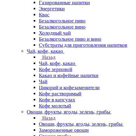
Газированные напитки
Энергетики
Квас
Безалкогольное пиво
Безалкогольное вино
Холодный чай
Безалкогольное пиво и вино
Субстраты для приготовления напитков
Чай, кофе, какао
Назад
Чай, кофе, какао
Кофе зерновой
Какао и кофейные напитки
Чай
Цикорий и кофезаменители
Кофе растворимый
Кофе в капсулах
Кофе молотый
Овощи, фрукты, ягоды, зелень, грибы
Назад
Овощи, фрукты, ягоды, зелень, грибы
Замороженные овощи