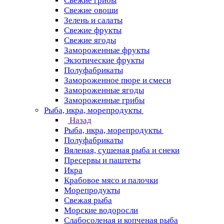
Свежие грибы
Свежие овощи
Зелень и салаты
Свежие фрукты
Свежие ягоды
Замороженные фрукты
Экзотические фрукты
Полуфабрикаты
Замороженное пюре и смеси
Замороженные ягоды
Замороженные грибы
Рыба, икра, морепродукты
Назад
Рыба, икра, морепродукты
Полуфабрикаты
Вяленая, сушеная рыба и снеки
Пресервы и паштеты
Икра
Крабовое мясо и палочки
Морепродукты
Свежая рыба
Морские водоросли
Слабосоленая и копченая рыба