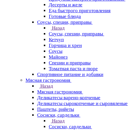
Десерты и желе
Еда быстрого приготовления
Готовые блюда
Соусы, специи, приправы
Назад
Соусы, специи, приправы
Кетчуп
Горчица и хрен
Соусы
Майонез
Специи и приправы
Томатная паста и пюре
Спортивное питание и добавки
Мясная гастрономия
Назад
Мясная гастрономия
Деликатесы варено-копченые
Деликатесы сырокопченые и сыровяленые
Паштеты, рийеты
Сосиски, сардельки
Назад
Сосиски, сардельки