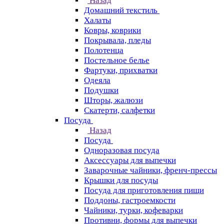
Назад
Домашний текстиль
Халаты
Ковры, коврики
Покрывала, пледы
Полотенца
Постельное белье
Фартуки, прихватки
Одеяла
Подушки
Шторы, жалюзи
Скатерти, салфетки
Посуда
Назад
Посуда
Одноразовая посуда
Аксессуары для выпечки
Заварочные чайники, френч-прессы
Крышки для посуды
Посуда для приготовления пищи
Поддоны, гастроемкости
Чайники, турки, кофеварки
Противни, формы для выпечки