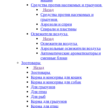
машин
Средства против насекомых и грызунов
Назад
Средства против насекомых и
грызунов
Аэрозоли и спреи
Спирали и пластины
Освежители воздуха
Назад
Освежители воздуха
Аэрозольные освежители воздуха
Автоматические ароматизаторы и
сменные блоки
Зоотовары
Назад
Зоотовары
Корма и консервы для кошек
Корма и консервы для собак
Для грызунов
Для птиц
Для рыб
Корма для грызунов
Корма для птиц