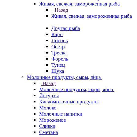
Живая, свежая, замороженная рыба
Назад
Живая, свежая, замороженная рыба
Другая рыба
Карп
Лосось
Осетр
Треска
Форель
Тунец
Щука
Молочные продукты, сыры, яйца
Назад
Молочные продукты, сыры, яйца
Йогурты
Кисломолочные продукты
Молоко
Молочные напитки
Мороженое
Сливки
Сметана