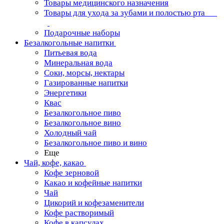
Товары медицинского назначения
Товары для ухода за зубами и полостью рта
Подарочные наборы
Безалкогольные напитки
Питьевая вода
Минеральная вода
Соки, морсы, нектары
Газированные напитки
Энергетики
Квас
Безалкогольное пиво
Безалкогольное вино
Холодный чай
Безалкогольное пиво и вино
Еще
Чай, кофе, какао
Кофе зерновой
Какао и кофейные напитки
Чай
Цикорий и кофезаменители
Кофе растворимый
Кофе в капсулах