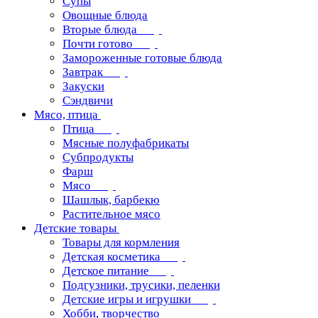
Супы
Овощные блюда
Вторые блюда
Почти готово
Замороженные готовые блюда
Завтрак
Закуски
Сэндвичи
Мясо, птица
Птица
Мясные полуфабрикаты
Субпродукты
Фарш
Мясо
Шашлык, барбекю
Растительное мясо
Детские товары
Товары для кормления
Детская косметика
Детское питание
Подгузники, трусики, пеленки
Детские игры и игрушки
Хобби, творчество