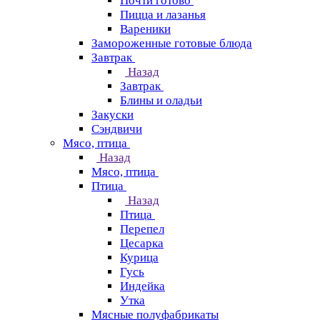
Почти готово
Пицца и лазанья
Вареники
Замороженные готовые блюда
Завтрак
Назад
Завтрак
Блины и оладьи
Закуски
Сэндвичи
Мясо, птица
Назад
Мясо, птица
Птица
Назад
Птица
Перепел
Цесарка
Курица
Гусь
Индейка
Утка
Мясные полуфабрикаты