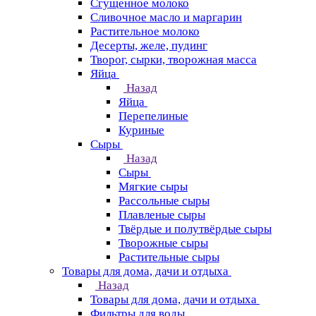
Сгущенное молоко
Сливочное масло и маргарин
Растительное молоко
Десерты, желе, пудинг
Творог, сырки, творожная масса
Яйца
Назад
Яйца
Перепелиные
Куриные
Сыры
Назад
Сыры
Мягкие сыры
Рассольные сыры
Плавленые сыры
Твёрдые и полутвёрдые сыры
Творожные сыры
Растительные сыры
Товары для дома, дачи и отдыха
Назад
Товары для дома, дачи и отдыха
Фильтры для воды