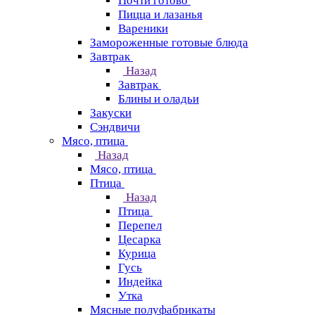
Почти готово
Пицца и лазанья
Вареники
Замороженные готовые блюда
Завтрак
Назад
Завтрак
Блины и оладьи
Закуски
Сэндвичи
Мясо, птица
Назад
Мясо, птица
Птица
Назад
Птица
Перепел
Цесарка
Курица
Гусь
Индейка
Утка
Мясные полуфабрикаты