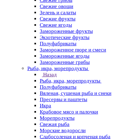
Свежие грибы
Свежие овощи
Зелень и салаты
Свежие фрукты
Свежие ягоды
Замороженные фрукты
Экзотические фрукты
Полуфабрикаты
Замороженное пюре и смеси
Замороженные ягоды
Замороженные грибы
Рыба, икра, морепродукты
Назад
Рыба, икра, морепродукты
Полуфабрикаты
Вяленая, сушеная рыба и снеки
Пресервы и паштеты
Икра
Крабовое мясо и палочки
Морепродукты
Свежая рыба
Морские водоросли
Слабосоленая и копченая рыба