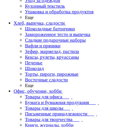
Уход за одеждой
Кухонный текстиль
Упаковка и обработка продуктов
Еще
Хлеб, выпечка, сладости
Шоколадные батончики
Замороженное тесто и выпечка
Сладкие подарочные наборы
Вафли и пряники
Зефир, мармелад, пастила
Кексы, рулеты, круассаны
Печенье
Шоколад
Торты, пироги, пирожные
Восточные сладости
Еще
Офис, обучение, хобби
Товары для офиса
Бумага и бумажная продукция
Товары для школы
Письменные принадлежности
Товары для творчества
Книги, журналы, хобби