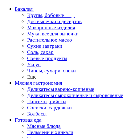
Бакалея
Крупы, бобовые
Для выпечки и десертов
Макаронные изделия
Мука, все для выпечки
Растительное масло
Сухие завтраки
Соль, сахар
Соевые продукты
Уксус
Чипсы, сухари, снеки
Еще
Мясная гастрономия
Деликатесы варено-копченые
Деликатесы сырокопченые и сыровяленые
Паштеты, рийеты
Сосиски, сардельки
Колбасы
Готовая еда
Мясные блюда
Пельмени и хинкали