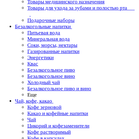
Товары медицинского назначения
Товары для ухода за зубами и полостью рта
Подарочные наборы
Безалкогольные напитки
Питьевая вода
Минеральная вода
Соки, морсы, нектары
Газированные напитки
Энергетики
Квас
Безалкогольное пиво
Безалкогольное вино
Холодный чай
Безалкогольное пиво и вино
Еще
Чай, кофе, какао
Кофе зерновой
Какао и кофейные напитки
Чай
Цикорий и кофезаменители
Кофе растворимый
Кофе в капсулах