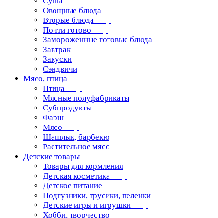
Супы
Овощные блюда
Вторые блюда
Почти готово
Замороженные готовые блюда
Завтрак
Закуски
Сэндвичи
Мясо, птица
Птица
Мясные полуфабрикаты
Субпродукты
Фарш
Мясо
Шашлык, барбекю
Растительное мясо
Детские товары
Товары для кормления
Детская косметика
Детское питание
Подгузники, трусики, пеленки
Детские игры и игрушки
Хобби, творчество