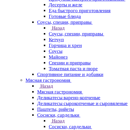
Десерты и желе
Еда быстрого приготовления
Готовые блюда
Соусы, специи, приправы
Назад
Соусы, специи, приправы
Кетчуп
Горчица и хрен
Соусы
Майонез
Специи и приправы
Томатная паста и пюре
Спортивное питание и добавки
Мясная гастрономия
Назад
Мясная гастрономия
Деликатесы варено-копченые
Деликатесы сырокопченые и сыровяленые
Паштеты, рийеты
Сосиски, сардельки
Назад
Сосиски, сардельки