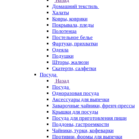
Назад
Домашний текстиль
Халаты
Ковры, коврики
Покрывала, пледы
Полотенца
Постельное белье
Фартуки, прихватки
Одеяла
Подушки
Шторы, жалюзи
Скатерти, салфетки
Посуда
Назад
Посуда
Одноразовая посуда
Аксессуары для выпечки
Заварочные чайники, френч-прессы
Крышки для посуды
Посуда для приготовления пищи
Поддоны, гастроемкости
Чайники, турки, кофеварки
Противни, формы для выпечки