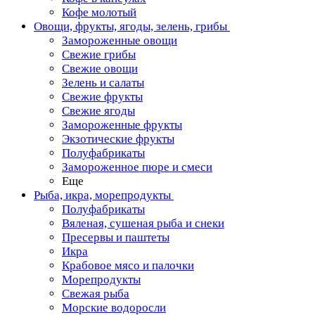
Кофе молотый
Овощи, фрукты, ягоды, зелень, грибы
Замороженные овощи
Свежие грибы
Свежие овощи
Зелень и салаты
Свежие фрукты
Свежие ягоды
Замороженные фрукты
Экзотические фрукты
Полуфабрикаты
Замороженное пюре и смеси
Еще
Рыба, икра, морепродукты
Полуфабрикаты
Вяленая, сушеная рыба и снеки
Пресервы и паштеты
Икра
Крабовое мясо и палочки
Морепродукты
Свежая рыба
Морские водоросли