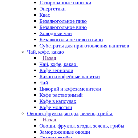
Газированные напитки
Энергетики
Квас
Безалкогольное пиво
Безалкогольное вино
Холодный чай
Безалкогольное пиво и вино
Субстраты для приготовления напитков
Чай, кофе, какао
Назад
Чай, кофе, какао
Кофе зерновой
Какао и кофейные напитки
Чай
Цикорий и кофезаменители
Кофе растворимый
Кофе в капсулах
Кофе молотый
Овощи, фрукты, ягоды, зелень, грибы
Назад
Овощи, фрукты, ягоды, зелень, грибы
Замороженные овощи