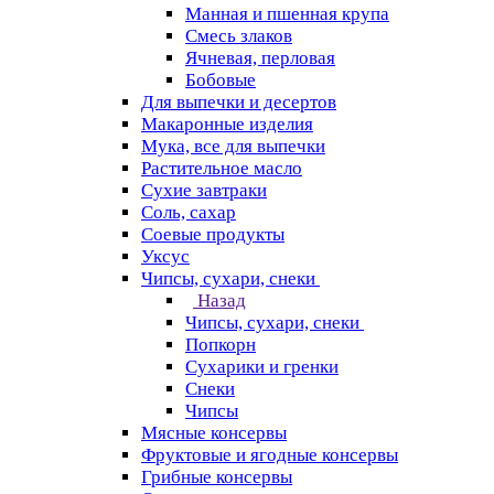
Манная и пшенная крупа
Смесь злаков
Ячневая, перловая
Бобовые
Для выпечки и десертов
Макаронные изделия
Мука, все для выпечки
Растительное масло
Сухие завтраки
Соль, сахар
Соевые продукты
Уксус
Чипсы, сухари, снеки
Назад
Чипсы, сухари, снеки
Попкорн
Сухарики и гренки
Снеки
Чипсы
Мясные консервы
Фруктовые и ягодные консервы
Грибные консервы