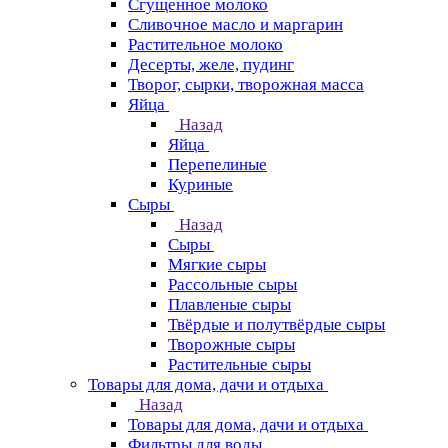
Сгущенное молоко
Сливочное масло и маргарин
Растительное молоко
Десерты, желе, пудинг
Творог, сырки, творожная масса
Яйца
Назад
Яйца
Перепелиные
Куриные
Сыры
Назад
Сыры
Мягкие сыры
Рассольные сыры
Плавленые сыры
Твёрдые и полутвёрдые сыры
Творожные сыры
Растительные сыры
Товары для дома, дачи и отдыха
Назад
Товары для дома, дачи и отдыха
Фильтры для воды