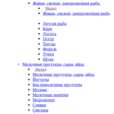
Живая, свежая, замороженная рыба
Назад
Живая, свежая, замороженная рыба
Другая рыба
Карп
Лосось
Осетр
Треска
Форель
Тунец
Щука
Молочные продукты, сыры, яйца
Назад
Молочные продукты, сыры, яйца
Йогурты
Кисломолочные продукты
Молоко
Молочные напитки
Мороженое
Сливки
Сметана