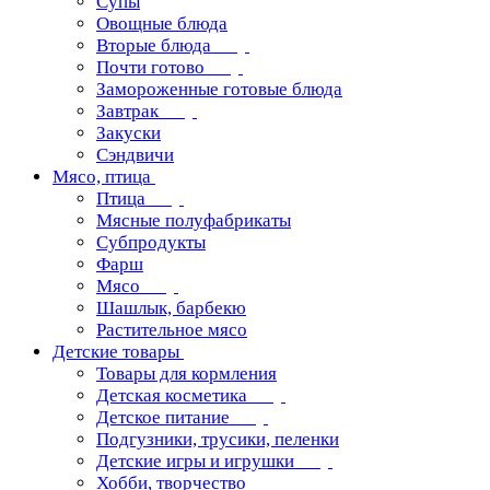
Супы
Овощные блюда
Вторые блюда
Почти готово
Замороженные готовые блюда
Завтрак
Закуски
Сэндвичи
Мясо, птица
Птица
Мясные полуфабрикаты
Субпродукты
Фарш
Мясо
Шашлык, барбекю
Растительное мясо
Детские товары
Товары для кормления
Детская косметика
Детское питание
Подгузники, трусики, пеленки
Детские игры и игрушки
Хобби, творчество