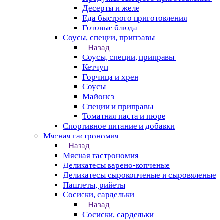
Десерты и желе
Еда быстрого приготовления
Готовые блюда
Соусы, специи, приправы
Назад
Соусы, специи, приправы
Кетчуп
Горчица и хрен
Соусы
Майонез
Специи и приправы
Томатная паста и пюре
Спортивное питание и добавки
Мясная гастрономия
Назад
Мясная гастрономия
Деликатесы варено-копченые
Деликатесы сырокопченые и сыровяленые
Паштеты, рийеты
Сосиски, сардельки
Назад
Сосиски, сардельки