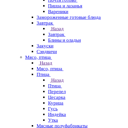
Почти готово
Пицца и лазанья
Вареники
Замороженные готовые блюда
Завтрак
Назад
Завтрак
Блины и оладьи
Закуски
Сэндвичи
Мясо, птица
Назад
Мясо, птица
Птица
Назад
Птица
Перепел
Цесарка
Курица
Гусь
Индейка
Утка
Мясные полуфабрикаты