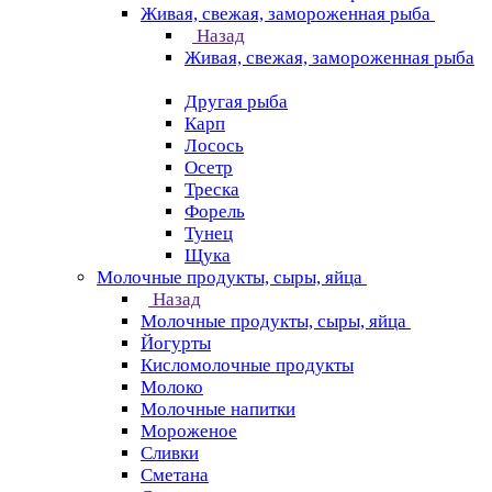
Живая, свежая, замороженная рыба
Назад
Живая, свежая, замороженная рыба
Другая рыба
Карп
Лосось
Осетр
Треска
Форель
Тунец
Щука
Молочные продукты, сыры, яйца
Назад
Молочные продукты, сыры, яйца
Йогурты
Кисломолочные продукты
Молоко
Молочные напитки
Мороженое
Сливки
Сметана