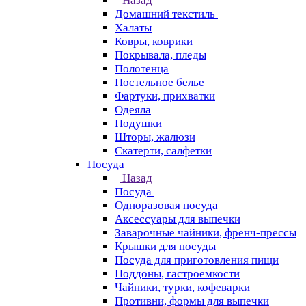
Назад
Домашний текстиль
Халаты
Ковры, коврики
Покрывала, пледы
Полотенца
Постельное белье
Фартуки, прихватки
Одеяла
Подушки
Шторы, жалюзи
Скатерти, салфетки
Посуда
Назад
Посуда
Одноразовая посуда
Аксессуары для выпечки
Заварочные чайники, френч-прессы
Крышки для посуды
Посуда для приготовления пищи
Поддоны, гастроемкости
Чайники, турки, кофеварки
Противни, формы для выпечки