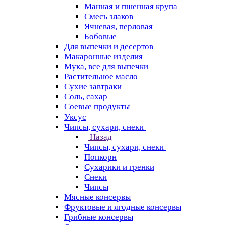
Манная и пшенная крупа
Смесь злаков
Ячневая, перловая
Бобовые
Для выпечки и десертов
Макаронные изделия
Мука, все для выпечки
Растительное масло
Сухие завтраки
Соль, сахар
Соевые продукты
Уксус
Чипсы, сухари, снеки
Назад
Чипсы, сухари, снеки
Попкорн
Сухарики и гренки
Снеки
Чипсы
Мясные консервы
Фруктовые и ягодные консервы
Грибные консервы