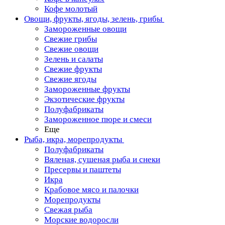
Кофе молотый
Овощи, фрукты, ягоды, зелень, грибы
Замороженные овощи
Свежие грибы
Свежие овощи
Зелень и салаты
Свежие фрукты
Свежие ягоды
Замороженные фрукты
Экзотические фрукты
Полуфабрикаты
Замороженное пюре и смеси
Еще
Рыба, икра, морепродукты
Полуфабрикаты
Вяленая, сушеная рыба и снеки
Пресервы и паштеты
Икра
Крабовое мясо и палочки
Морепродукты
Свежая рыба
Морские водоросли