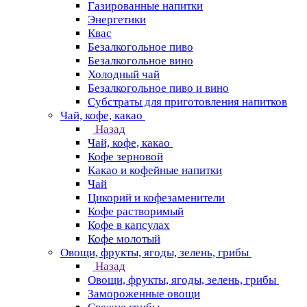
Газированные напитки
Энергетики
Квас
Безалкогольное пиво
Безалкогольное вино
Холодный чай
Безалкогольное пиво и вино
Субстраты для приготовления напитков
Чай, кофе, какао
Назад
Чай, кофе, какао
Кофе зерновой
Какао и кофейные напитки
Чай
Цикорий и кофезаменители
Кофе растворимый
Кофе в капсулах
Кофе молотый
Овощи, фрукты, ягоды, зелень, грибы
Назад
Овощи, фрукты, ягоды, зелень, грибы
Замороженные овощи