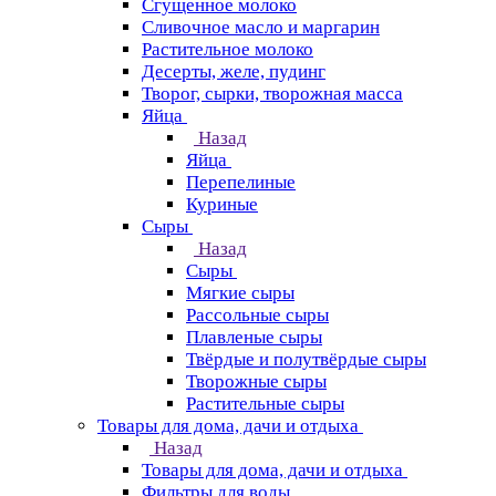
Сгущенное молоко
Сливочное масло и маргарин
Растительное молоко
Десерты, желе, пудинг
Творог, сырки, творожная масса
Яйца
Назад
Яйца
Перепелиные
Куриные
Сыры
Назад
Сыры
Мягкие сыры
Рассольные сыры
Плавленые сыры
Твёрдые и полутвёрдые сыры
Творожные сыры
Растительные сыры
Товары для дома, дачи и отдыха
Назад
Товары для дома, дачи и отдыха
Фильтры для воды