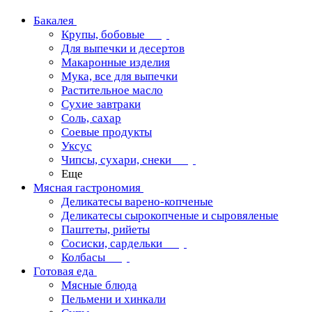
Бакалея
Крупы, бобовые
Для выпечки и десертов
Макаронные изделия
Мука, все для выпечки
Растительное масло
Сухие завтраки
Соль, сахар
Соевые продукты
Уксус
Чипсы, сухари, снеки
Еще
Мясная гастрономия
Деликатесы варено-копченые
Деликатесы сырокопченые и сыровяленые
Паштеты, рийеты
Сосиски, сардельки
Колбасы
Готовая еда
Мясные блюда
Пельмени и хинкали