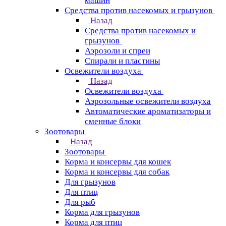
машин
Средства против насекомых и грызунов
Назад
Средства против насекомых и
грызунов
Аэрозоли и спреи
Спирали и пластины
Освежители воздуха
Назад
Освежители воздуха
Аэрозольные освежители воздуха
Автоматические ароматизаторы и
сменные блоки
Зоотовары
Назад
Зоотовары
Корма и консервы для кошек
Корма и консервы для собак
Для грызунов
Для птиц
Для рыб
Корма для грызунов
Корма для птиц