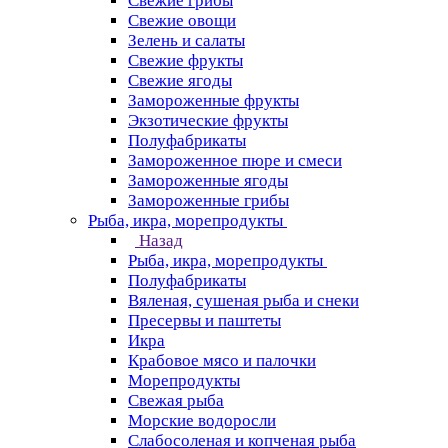
Свежие грибы
Свежие овощи
Зелень и салаты
Свежие фрукты
Свежие ягоды
Замороженные фрукты
Экзотические фрукты
Полуфабрикаты
Замороженное пюре и смеси
Замороженные ягоды
Замороженные грибы
Рыба, икра, морепродукты
Назад
Рыба, икра, морепродукты
Полуфабрикаты
Вяленая, сушеная рыба и снеки
Пресервы и паштеты
Икра
Крабовое мясо и палочки
Морепродукты
Свежая рыба
Морские водоросли
Слабосоленая и копченая рыба