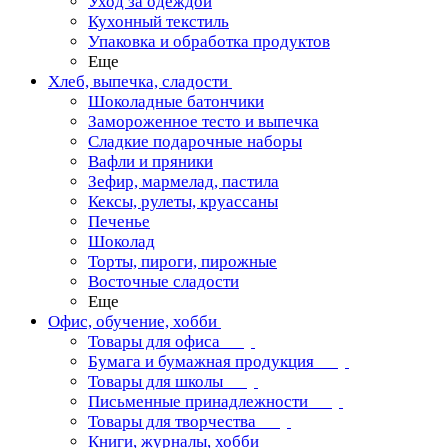
Уход за одеждой
Кухонный текстиль
Упаковка и обработка продуктов
Еще
Хлеб, выпечка, сладости
Шоколадные батончики
Замороженное тесто и выпечка
Сладкие подарочные наборы
Вафли и пряники
Зефир, мармелад, пастила
Кексы, рулеты, круассаны
Печенье
Шоколад
Торты, пироги, пирожные
Восточные сладости
Еще
Офис, обучение, хобби
Товары для офиса
Бумага и бумажная продукция
Товары для школы
Письменные принадлежности
Товары для творчества
Книги, журналы, хобби