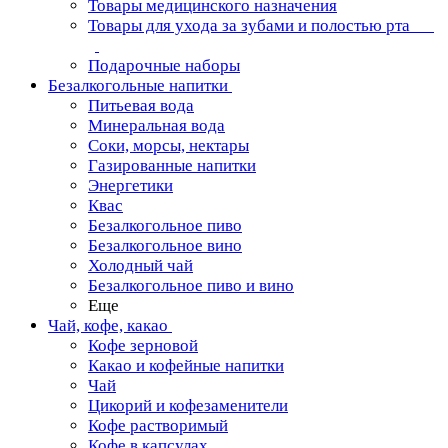
Товары медицинского назначения
Товары для ухода за зубами и полостью рта
Подарочные наборы
Безалкогольные напитки
Питьевая вода
Минеральная вода
Соки, морсы, нектары
Газированные напитки
Энергетики
Квас
Безалкогольное пиво
Безалкогольное вино
Холодный чай
Безалкогольное пиво и вино
Еще
Чай, кофе, какао
Кофе зерновой
Какао и кофейные напитки
Чай
Цикорий и кофезаменители
Кофе растворимый
Кофе в капсулах