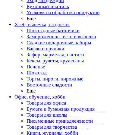
Уход за одеждой
Кухонный текстиль
Упаковка и обработка продуктов
Еще
Хлеб, выпечка, сладости
Шоколадные батончики
Замороженное тесто и выпечка
Сладкие подарочные наборы
Вафли и пряники
Зефир, мармелад, пастила
Кексы, рулеты, круассаны
Печенье
Шоколад
Торты, пироги, пирожные
Восточные сладости
Еще
Офис, обучение, хобби
Товары для офиса
Бумага и бумажная продукция
Товары для школы
Письменные принадлежности
Товары для творчества
Книги, журналы, хобби