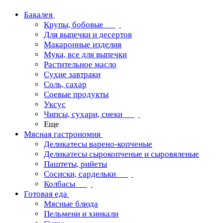
Бакалея
Крупы, бобовые
Для выпечки и десертов
Макаронные изделия
Мука, все для выпечки
Растительное масло
Сухие завтраки
Соль, сахар
Соевые продукты
Уксус
Чипсы, сухари, снеки
Еще
Мясная гастрономия
Деликатесы варено-копченые
Деликатесы сырокопченые и сыровяленые
Паштеты, рийеты
Сосиски, сардельки
Колбасы
Готовая еда
Мясные блюда
Пельмени и хинкали