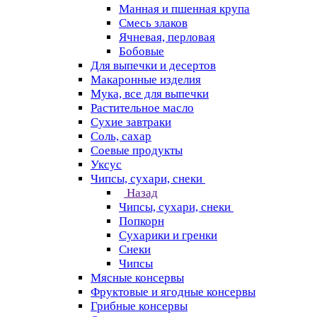
Манная и пшенная крупа
Смесь злаков
Ячневая, перловая
Бобовые
Для выпечки и десертов
Макаронные изделия
Мука, все для выпечки
Растительное масло
Сухие завтраки
Соль, сахар
Соевые продукты
Уксус
Чипсы, сухари, снеки
Назад
Чипсы, сухари, снеки
Попкорн
Сухарики и гренки
Снеки
Чипсы
Мясные консервы
Фруктовые и ягодные консервы
Грибные консервы