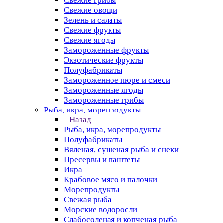
Свежие грибы
Свежие овощи
Зелень и салаты
Свежие фрукты
Свежие ягоды
Замороженные фрукты
Экзотические фрукты
Полуфабрикаты
Замороженное пюре и смеси
Замороженные ягоды
Замороженные грибы
Рыба, икра, морепродукты
Назад
Рыба, икра, морепродукты
Полуфабрикаты
Вяленая, сушеная рыба и снеки
Пресервы и паштеты
Икра
Крабовое мясо и палочки
Морепродукты
Свежая рыба
Морские водоросли
Слабосоленая и копченая рыба