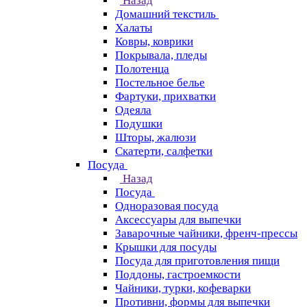
Назад
Домашний текстиль
Халаты
Ковры, коврики
Покрывала, пледы
Полотенца
Постельное белье
Фартуки, прихватки
Одеяла
Подушки
Шторы, жалюзи
Скатерти, салфетки
Посуда
Назад
Посуда
Одноразовая посуда
Аксессуары для выпечки
Заварочные чайники, френч-прессы
Крышки для посуды
Посуда для приготовления пищи
Поддоны, гастроемкости
Чайники, турки, кофеварки
Противни, формы для выпечки