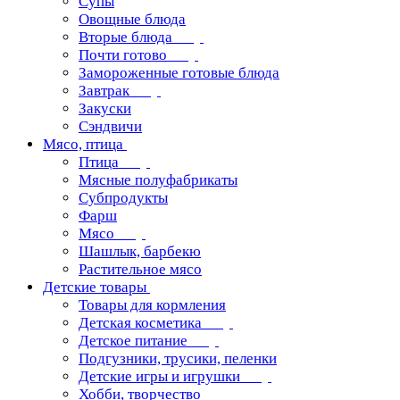
Супы
Овощные блюда
Вторые блюда
Почти готово
Замороженные готовые блюда
Завтрак
Закуски
Сэндвичи
Мясо, птица
Птица
Мясные полуфабрикаты
Субпродукты
Фарш
Мясо
Шашлык, барбекю
Растительное мясо
Детские товары
Товары для кормления
Детская косметика
Детское питание
Подгузники, трусики, пеленки
Детские игры и игрушки
Хобби, творчество