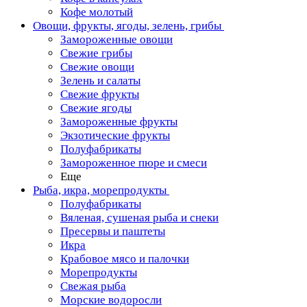
Кофе молотый
Овощи, фрукты, ягоды, зелень, грибы
Замороженные овощи
Свежие грибы
Свежие овощи
Зелень и салаты
Свежие фрукты
Свежие ягоды
Замороженные фрукты
Экзотические фрукты
Полуфабрикаты
Замороженное пюре и смеси
Еще
Рыба, икра, морепродукты
Полуфабрикаты
Вяленая, сушеная рыба и снеки
Пресервы и паштеты
Икра
Крабовое мясо и палочки
Морепродукты
Свежая рыба
Морские водоросли