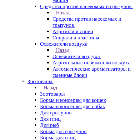
машин
Средства против насекомых и грызунов
Назад
Средства против насекомых и
грызунов
Аэрозоли и спреи
Спирали и пластины
Освежители воздуха
Назад
Освежители воздуха
Аэрозольные освежители воздуха
Автоматические ароматизаторы и
сменные блоки
Зоотовары
Назад
Зоотовары
Корма и консервы для кошек
Корма и консервы для собак
Для грызунов
Для птиц
Для рыб
Корма для грызунов
Корма для птиц