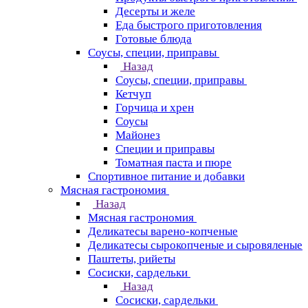
Десерты и желе
Еда быстрого приготовления
Готовые блюда
Соусы, специи, приправы
Назад
Соусы, специи, приправы
Кетчуп
Горчица и хрен
Соусы
Майонез
Специи и приправы
Томатная паста и пюре
Спортивное питание и добавки
Мясная гастрономия
Назад
Мясная гастрономия
Деликатесы варено-копченые
Деликатесы сырокопченые и сыровяленые
Паштеты, рийеты
Сосиски, сардельки
Назад
Сосиски, сардельки