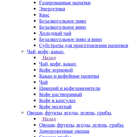
Газированные напитки
Энергетики
Квас
Безалкогольное пиво
Безалкогольное вино
Холодный чай
Безалкогольное пиво и вино
Субстраты для приготовления напитков
Чай, кофе, какао
Назад
Чай, кофе, какао
Кофе зерновой
Какао и кофейные напитки
Чай
Цикорий и кофезаменители
Кофе растворимый
Кофе в капсулах
Кофе молотый
Овощи, фрукты, ягоды, зелень, грибы
Назад
Овощи, фрукты, ягоды, зелень, грибы
Замороженные овощи