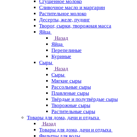
Сгущенное молоко
Сливочное масло и маргарин
Растительное молоко
Десерты, желе, пудинг
Творог, сырки, творожная масса
Яйца
Назад
Яйца
Перепелиные
Куриные
Сыры
Назад
Сыры
Мягкие сыры
Рассольные сыры
Плавленые сыры
Твёрдые и полутвёрдые сыры
Творожные сыры
Растительные сыры
Товары для дома, дачи и отдыха
Назад
Товары для дома, дачи и отдыха
Фильтры для воды