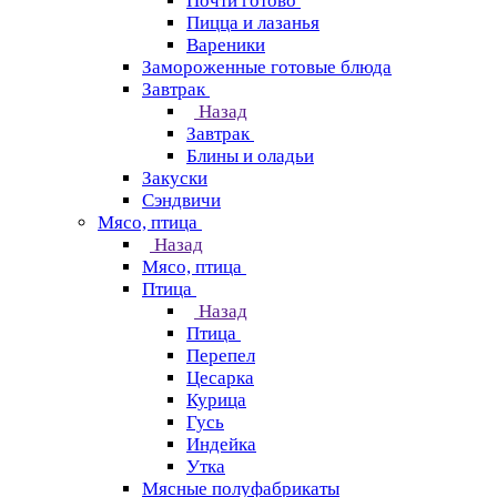
Почти готово
Пицца и лазанья
Вареники
Замороженные готовые блюда
Завтрак
Назад
Завтрак
Блины и оладьи
Закуски
Сэндвичи
Мясо, птица
Назад
Мясо, птица
Птица
Назад
Птица
Перепел
Цесарка
Курица
Гусь
Индейка
Утка
Мясные полуфабрикаты