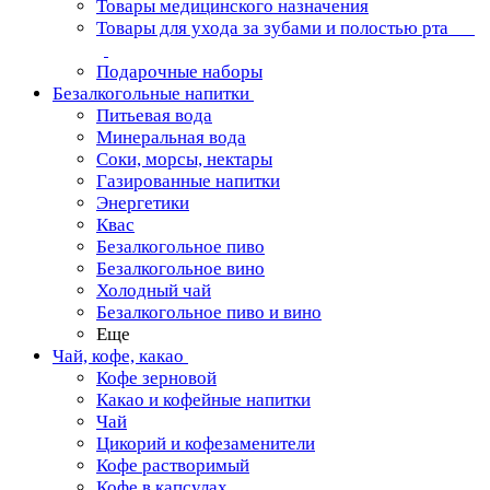
Товары медицинского назначения
Товары для ухода за зубами и полостью рта
Подарочные наборы
Безалкогольные напитки
Питьевая вода
Минеральная вода
Соки, морсы, нектары
Газированные напитки
Энергетики
Квас
Безалкогольное пиво
Безалкогольное вино
Холодный чай
Безалкогольное пиво и вино
Еще
Чай, кофе, какао
Кофе зерновой
Какао и кофейные напитки
Чай
Цикорий и кофезаменители
Кофе растворимый
Кофе в капсулах