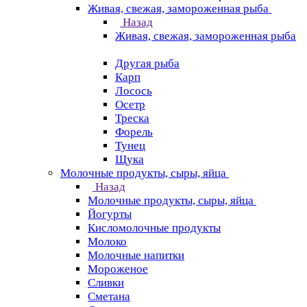
Живая, свежая, замороженная рыба
Назад
Живая, свежая, замороженная рыба
Другая рыба
Карп
Лосось
Осетр
Треска
Форель
Тунец
Щука
Молочные продукты, сыры, яйца
Назад
Молочные продукты, сыры, яйца
Йогурты
Кисломолочные продукты
Молоко
Молочные напитки
Мороженое
Сливки
Сметана