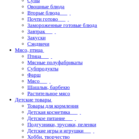
Супы
Овощные блюда
Вторые блюда
Почти готово
Замороженные готовые блюда
Завтрак
Закуски
Сэндвичи
Мясо, птица
Птица
Мясные полуфабрикаты
Субпродукты
Фарш
Мясо
Шашлык, барбекю
Растительное мясо
Детские товары
Товары для кормления
Детская косметика
Детское питание
Подгузники, трусики, пеленки
Детские игры и игрушки
Хобби, творчество