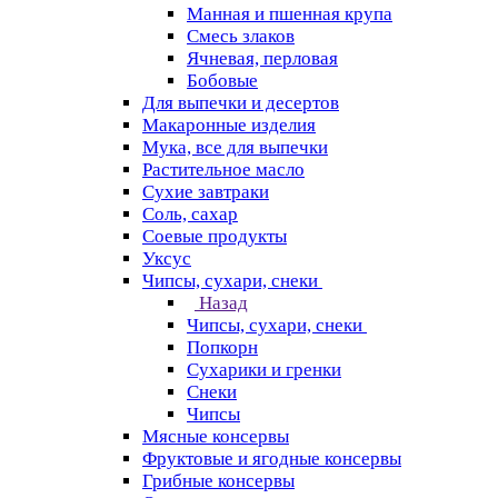
Манная и пшенная крупа
Смесь злаков
Ячневая, перловая
Бобовые
Для выпечки и десертов
Макаронные изделия
Мука, все для выпечки
Растительное масло
Сухие завтраки
Соль, сахар
Соевые продукты
Уксус
Чипсы, сухари, снеки
Назад
Чипсы, сухари, снеки
Попкорн
Сухарики и гренки
Снеки
Чипсы
Мясные консервы
Фруктовые и ягодные консервы
Грибные консервы