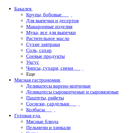
Бакалея
Крупы, бобовые
Для выпечки и десертов
Макаронные изделия
Мука, все для выпечки
Растительное масло
Сухие завтраки
Соль, сахар
Соевые продукты
Уксус
Чипсы, сухари, снеки
Еще
Мясная гастрономия
Деликатесы варено-копченые
Деликатесы сырокопченые и сыровяленые
Паштеты, рийеты
Сосиски, сардельки
Колбасы
Готовая еда
Мясные блюда
Пельмени и хинкали