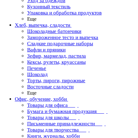
Уход за одеждой
Кухонный текстиль
Упаковка и обработка продуктов
Еще
Хлеб, выпечка, сладости
Шоколадные батончики
Замороженное тесто и выпечка
Сладкие подарочные наборы
Вафли и пряники
Зефир, мармелад, пастила
Кексы, рулеты, круассаны
Печенье
Шоколад
Торты, пироги, пирожные
Восточные сладости
Еще
Офис, обучение, хобби
Товары для офиса
Бумага и бумажная продукция
Товары для школы
Письменные принадлежности
Товары для творчества
Книги, журналы, хобби