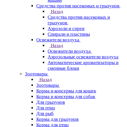
машин
Средства против насекомых и грызунов
Назад
Средства против насекомых и
грызунов
Аэрозоли и спреи
Спирали и пластины
Освежители воздуха
Назад
Освежители воздуха
Аэрозольные освежители воздуха
Автоматические ароматизаторы и
сменные блоки
Зоотовары
Назад
Зоотовары
Корма и консервы для кошек
Корма и консервы для собак
Для грызунов
Для птиц
Для рыб
Корма для грызунов
Корма для птиц