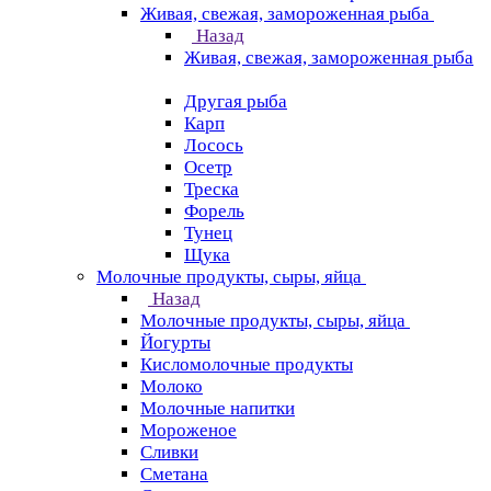
Живая, свежая, замороженная рыба
Назад
Живая, свежая, замороженная рыба
Другая рыба
Карп
Лосось
Осетр
Треска
Форель
Тунец
Щука
Молочные продукты, сыры, яйца
Назад
Молочные продукты, сыры, яйца
Йогурты
Кисломолочные продукты
Молоко
Молочные напитки
Мороженое
Сливки
Сметана