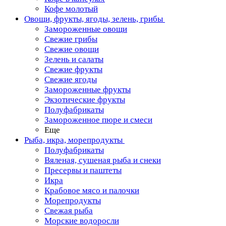
Кофе молотый
Овощи, фрукты, ягоды, зелень, грибы
Замороженные овощи
Свежие грибы
Свежие овощи
Зелень и салаты
Свежие фрукты
Свежие ягоды
Замороженные фрукты
Экзотические фрукты
Полуфабрикаты
Замороженное пюре и смеси
Еще
Рыба, икра, морепродукты
Полуфабрикаты
Вяленая, сушеная рыба и снеки
Пресервы и паштеты
Икра
Крабовое мясо и палочки
Морепродукты
Свежая рыба
Морские водоросли