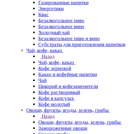
Газированные напитки
Энергетики
Квас
Безалкогольное пиво
Безалкогольное вино
Холодный чай
Безалкогольное пиво и вино
Субстраты для приготовления напитков
Чай, кофе, какао
Назад
Чай, кофе, какао
Кофе зерновой
Какао и кофейные напитки
Чай
Цикорий и кофезаменители
Кофе растворимый
Кофе в капсулах
Кофе молотый
Овощи, фрукты, ягоды, зелень, грибы
Назад
Овощи, фрукты, ягоды, зелень, грибы
Замороженные овощи