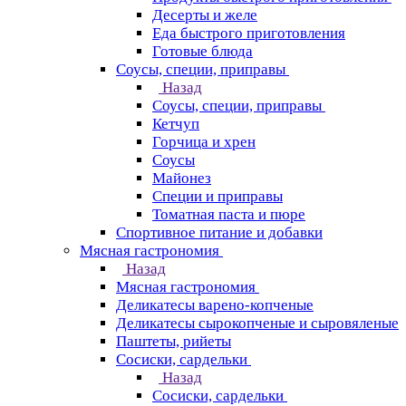
Десерты и желе
Еда быстрого приготовления
Готовые блюда
Соусы, специи, приправы
Назад
Соусы, специи, приправы
Кетчуп
Горчица и хрен
Соусы
Майонез
Специи и приправы
Томатная паста и пюре
Спортивное питание и добавки
Мясная гастрономия
Назад
Мясная гастрономия
Деликатесы варено-копченые
Деликатесы сырокопченые и сыровяленые
Паштеты, рийеты
Сосиски, сардельки
Назад
Сосиски, сардельки