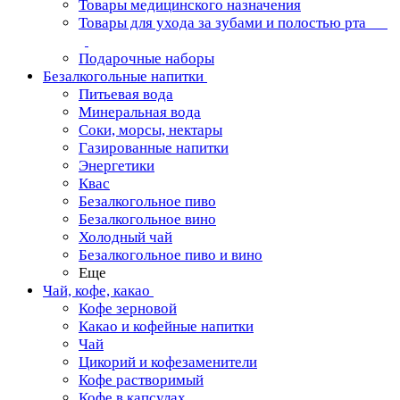
Товары медицинского назначения
Товары для ухода за зубами и полостью рта
Подарочные наборы
Безалкогольные напитки
Питьевая вода
Минеральная вода
Соки, морсы, нектары
Газированные напитки
Энергетики
Квас
Безалкогольное пиво
Безалкогольное вино
Холодный чай
Безалкогольное пиво и вино
Еще
Чай, кофе, какао
Кофе зерновой
Какао и кофейные напитки
Чай
Цикорий и кофезаменители
Кофе растворимый
Кофе в капсулах