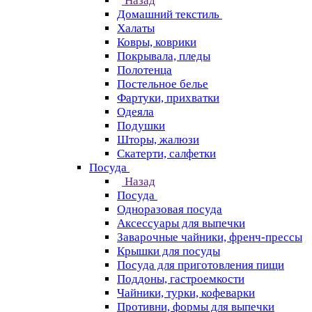
Назад
Домашний текстиль
Халаты
Ковры, коврики
Покрывала, пледы
Полотенца
Постельное белье
Фартуки, прихватки
Одеяла
Подушки
Шторы, жалюзи
Скатерти, салфетки
Посуда
Назад
Посуда
Одноразовая посуда
Аксессуары для выпечки
Заварочные чайники, френч-прессы
Крышки для посуды
Посуда для приготовления пищи
Поддоны, гастроемкости
Чайники, турки, кофеварки
Противни, формы для выпечки