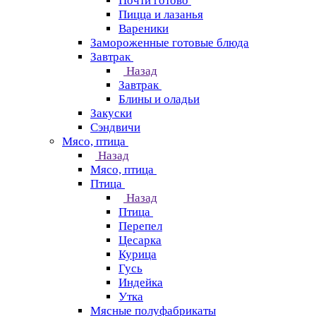
Почти готово
Пицца и лазанья
Вареники
Замороженные готовые блюда
Завтрак
Назад
Завтрак
Блины и оладьи
Закуски
Сэндвичи
Мясо, птица
Назад
Мясо, птица
Птица
Назад
Птица
Перепел
Цесарка
Курица
Гусь
Индейка
Утка
Мясные полуфабрикаты