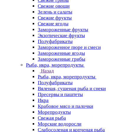
Свежие грибы
Свежие овощи
Зелень и салаты
Свежие фрукты
Свежие ягоды
Замороженные фрукты
Экзотические фрукты
Полуфабрикаты
Замороженное пюре и смеси
Замороженные ягоды
Замороженные грибы
Рыба, икра, морепродукты
Назад
Рыба, икра, морепродукты
Полуфабрикаты
Вяленая, сушеная рыба и снеки
Пресервы и паштеты
Икра
Крабовое мясо и палочки
Морепродукты
Свежая рыба
Морские водоросли
Слабосоленая и копченая рыба