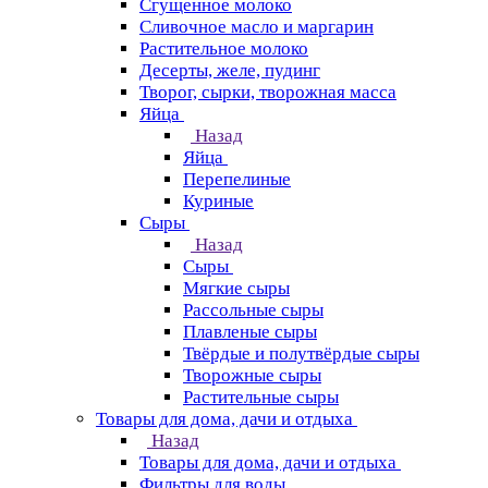
Сгущенное молоко
Сливочное масло и маргарин
Растительное молоко
Десерты, желе, пудинг
Творог, сырки, творожная масса
Яйца
Назад
Яйца
Перепелиные
Куриные
Сыры
Назад
Сыры
Мягкие сыры
Рассольные сыры
Плавленые сыры
Твёрдые и полутвёрдые сыры
Творожные сыры
Растительные сыры
Товары для дома, дачи и отдыха
Назад
Товары для дома, дачи и отдыха
Фильтры для воды