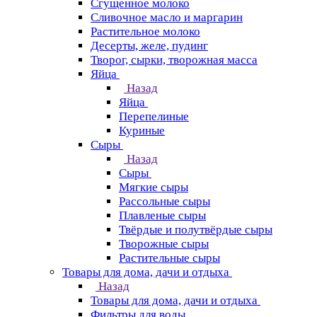
Сгущенное молоко
Сливочное масло и маргарин
Растительное молоко
Десерты, желе, пудинг
Творог, сырки, творожная масса
Яйца
Назад
Яйца
Перепелиные
Куриные
Сыры
Назад
Сыры
Мягкие сыры
Рассольные сыры
Плавленые сыры
Твёрдые и полутвёрдые сыры
Творожные сыры
Растительные сыры
Товары для дома, дачи и отдыха
Назад
Товары для дома, дачи и отдыха
Фильтры для воды