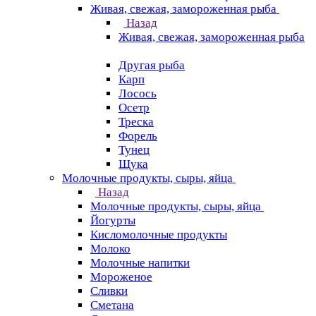
Живая, свежая, замороженная рыба
Назад
Живая, свежая, замороженная рыба
Другая рыба
Карп
Лосось
Осетр
Треска
Форель
Тунец
Щука
Молочные продукты, сыры, яйца
Назад
Молочные продукты, сыры, яйца
Йогурты
Кисломолочные продукты
Молоко
Молочные напитки
Мороженое
Сливки
Сметана