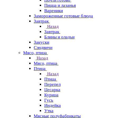
Почти готово
Пицца и лазанья
Вареники
Замороженные готовые блюда
Завтрак
Назад
Завтрак
Блины и оладьи
Закуски
Сэндвичи
Мясо, птица
Назад
Мясо, птица
Птица
Назад
Птица
Перепел
Цесарка
Курица
Гусь
Индейка
Утка
Мясные полуфабрикаты