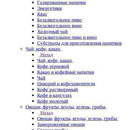
Газированные напитки
Энергетики
Квас
Безалкогольное пиво
Безалкогольное вино
Холодный чай
Безалкогольное пиво и вино
Субстраты для приготовления напитков
Чай, кофе, какао
Назад
Чай, кофе, какао
Кофе зерновой
Какао и кофейные напитки
Чай
Цикорий и кофезаменители
Кофе растворимый
Кофе в капсулах
Кофе молотый
Овощи, фрукты, ягоды, зелень, грибы
Назад
Овощи, фрукты, ягоды, зелень, грибы
Замороженные овощи