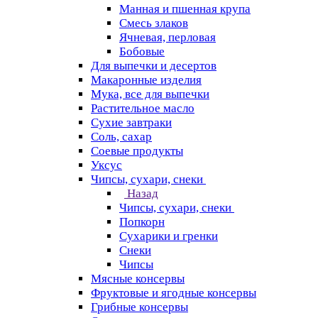
Манная и пшенная крупа
Смесь злаков
Ячневая, перловая
Бобовые
Для выпечки и десертов
Макаронные изделия
Мука, все для выпечки
Растительное масло
Сухие завтраки
Соль, сахар
Соевые продукты
Уксус
Чипсы, сухари, снеки
Назад
Чипсы, сухари, снеки
Попкорн
Сухарики и гренки
Снеки
Чипсы
Мясные консервы
Фруктовые и ягодные консервы
Грибные консервы