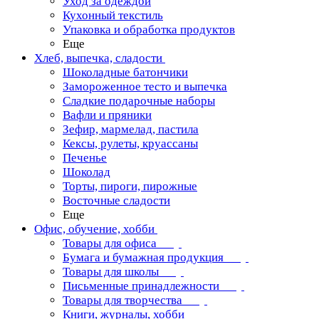
Уход за одеждой
Кухонный текстиль
Упаковка и обработка продуктов
Еще
Хлеб, выпечка, сладости
Шоколадные батончики
Замороженное тесто и выпечка
Сладкие подарочные наборы
Вафли и пряники
Зефир, мармелад, пастила
Кексы, рулеты, круассаны
Печенье
Шоколад
Торты, пироги, пирожные
Восточные сладости
Еще
Офис, обучение, хобби
Товары для офиса
Бумага и бумажная продукция
Товары для школы
Письменные принадлежности
Товары для творчества
Книги, журналы, хобби