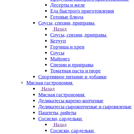
Десерты и желе
Еда быстрого приготовления
Готовые блюда
Соусы, специи, приправы
Назад
Соусы, специи, приправы
Кетчуп
Горчица и хрен
Соусы
Майонез
Специи и приправы
Томатная паста и пюре
Спортивное питание и добавки
Мясная гастрономия
Назад
Мясная гастрономия
Деликатесы варено-копченые
Деликатесы сырокопченые и сыровяленые
Паштеты, рийеты
Сосиски, сардельки
Назад
Сосиски, сардельки