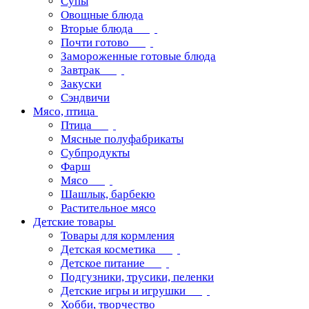
Супы
Овощные блюда
Вторые блюда
Почти готово
Замороженные готовые блюда
Завтрак
Закуски
Сэндвичи
Мясо, птица
Птица
Мясные полуфабрикаты
Субпродукты
Фарш
Мясо
Шашлык, барбекю
Растительное мясо
Детские товары
Товары для кормления
Детская косметика
Детское питание
Подгузники, трусики, пеленки
Детские игры и игрушки
Хобби, творчество