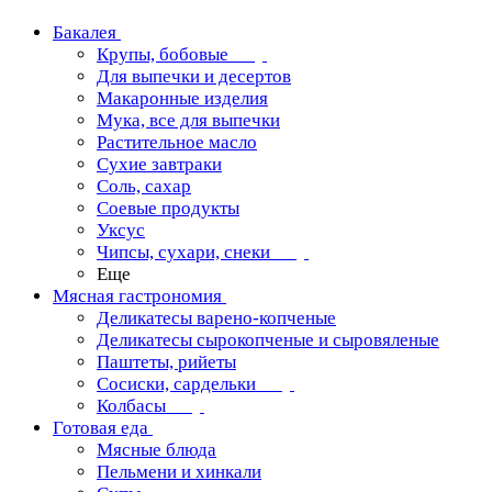
Бакалея
Крупы, бобовые
Для выпечки и десертов
Макаронные изделия
Мука, все для выпечки
Растительное масло
Сухие завтраки
Соль, сахар
Соевые продукты
Уксус
Чипсы, сухари, снеки
Еще
Мясная гастрономия
Деликатесы варено-копченые
Деликатесы сырокопченые и сыровяленые
Паштеты, рийеты
Сосиски, сардельки
Колбасы
Готовая еда
Мясные блюда
Пельмени и хинкали