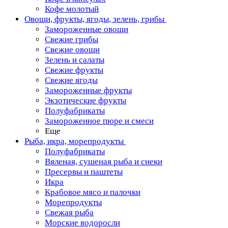
Кофе молотый
Овощи, фрукты, ягоды, зелень, грибы
Замороженные овощи
Свежие грибы
Свежие овощи
Зелень и салаты
Свежие фрукты
Свежие ягоды
Замороженные фрукты
Экзотические фрукты
Полуфабрикаты
Замороженное пюре и смеси
Еще
Рыба, икра, морепродукты
Полуфабрикаты
Вяленая, сушеная рыба и снеки
Пресервы и паштеты
Икра
Крабовое мясо и палочки
Морепродукты
Свежая рыба
Морские водоросли