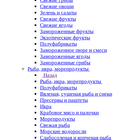
Свежие грибы
Свежие овощи
Зелень и салаты
Свежие фрукты
Свежие ягоды
Замороженные фрукты
Экзотические фрукты
Полуфабрикаты
Замороженное пюре и смеси
Замороженные ягоды
Замороженные грибы
Рыба, икра, морепродукты
Назад
Рыба, икра, морепродукты
Полуфабрикаты
Вяленая, сушеная рыба и снеки
Пресервы и паштеты
Икра
Крабовое мясо и палочки
Морепродукты
Свежая рыба
Морские водоросли
Слабосоленая и копченая рыба