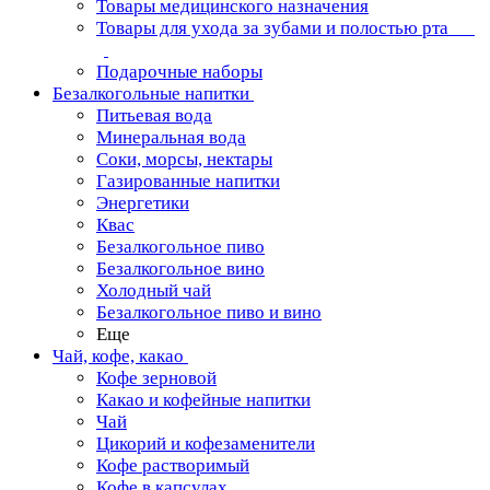
Товары медицинского назначения
Товары для ухода за зубами и полостью рта
Подарочные наборы
Безалкогольные напитки
Питьевая вода
Минеральная вода
Соки, морсы, нектары
Газированные напитки
Энергетики
Квас
Безалкогольное пиво
Безалкогольное вино
Холодный чай
Безалкогольное пиво и вино
Еще
Чай, кофе, какао
Кофе зерновой
Какао и кофейные напитки
Чай
Цикорий и кофезаменители
Кофе растворимый
Кофе в капсулах