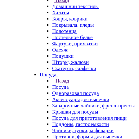
Назад
Домашний текстиль
Халаты
Ковры, коврики
Покрывала, пледы
Полотенца
Постельное белье
Фартуки, прихватки
Одеяла
Подушки
Шторы, жалюзи
Скатерти, салфетки
Посуда
Назад
Посуда
Одноразовая посуда
Аксессуары для выпечки
Заварочные чайники, френч-прессы
Крышки для посуды
Посуда для приготовления пищи
Поддоны, гастроемкости
Чайники, турки, кофеварки
Противни, формы для выпечки