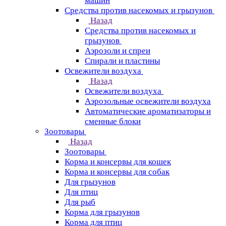
машин
Средства против насекомых и грызунов
Назад
Средства против насекомых и
грызунов
Аэрозоли и спреи
Спирали и пластины
Освежители воздуха
Назад
Освежители воздуха
Аэрозольные освежители воздуха
Автоматические ароматизаторы и
сменные блоки
Зоотовары
Назад
Зоотовары
Корма и консервы для кошек
Корма и консервы для собак
Для грызунов
Для птиц
Для рыб
Корма для грызунов
Корма для птиц