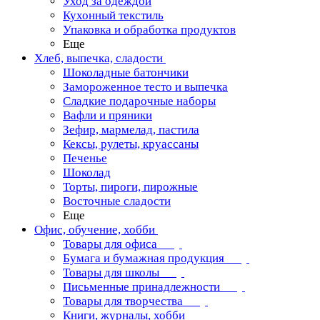
Уход за одеждой
Кухонный текстиль
Упаковка и обработка продуктов
Еще
Хлеб, выпечка, сладости
Шоколадные батончики
Замороженное тесто и выпечка
Сладкие подарочные наборы
Вафли и пряники
Зефир, мармелад, пастила
Кексы, рулеты, круассаны
Печенье
Шоколад
Торты, пироги, пирожные
Восточные сладости
Еще
Офис, обучение, хобби
Товары для офиса
Бумага и бумажная продукция
Товары для школы
Письменные принадлежности
Товары для творчества
Книги, журналы, хобби