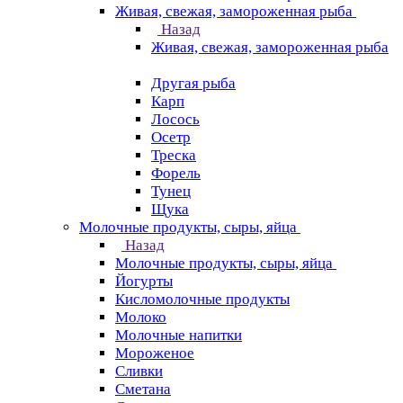
Живая, свежая, замороженная рыба
Назад
Живая, свежая, замороженная рыба
Другая рыба
Карп
Лосось
Осетр
Треска
Форель
Тунец
Щука
Молочные продукты, сыры, яйца
Назад
Молочные продукты, сыры, яйца
Йогурты
Кисломолочные продукты
Молоко
Молочные напитки
Мороженое
Сливки
Сметана