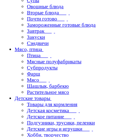
Супы
Овощные блюда
Вторые блюда
Почти готово
Замороженные готовые блюда
Завтрак
Закуски
Сэндвичи
Мясо, птица
Птица
Мясные полуфабрикаты
Субпродукты
Фарш
Мясо
Шашлык, барбекю
Растительное мясо
Детские товары
Товары для кормления
Детская косметика
Детское питание
Подгузники, трусики, пеленки
Детские игры и игрушки
Хобби, творчество