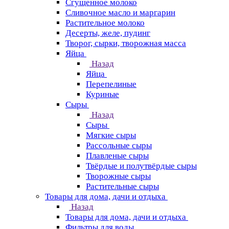
Сгущенное молоко
Сливочное масло и маргарин
Растительное молоко
Десерты, желе, пудинг
Творог, сырки, творожная масса
Яйца
Назад
Яйца
Перепелиные
Куриные
Сыры
Назад
Сыры
Мягкие сыры
Рассольные сыры
Плавленые сыры
Твёрдые и полутвёрдые сыры
Творожные сыры
Растительные сыры
Товары для дома, дачи и отдыха
Назад
Товары для дома, дачи и отдыха
Фильтры для воды