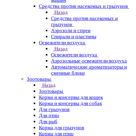
машин
Средства против насекомых и грызунов
Назад
Средства против насекомых и
грызунов
Аэрозоли и спреи
Спирали и пластины
Освежители воздуха
Назад
Освежители воздуха
Аэрозольные освежители воздуха
Автоматические ароматизаторы и
сменные блоки
Зоотовары
Назад
Зоотовары
Корма и консервы для кошек
Корма и консервы для собак
Для грызунов
Для птиц
Для рыб
Корма для грызунов
Корма для птиц