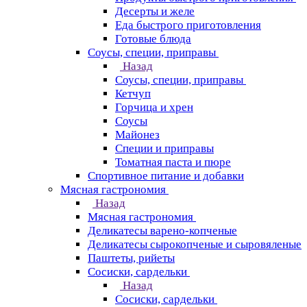
Десерты и желе
Еда быстрого приготовления
Готовые блюда
Соусы, специи, приправы
Назад
Соусы, специи, приправы
Кетчуп
Горчица и хрен
Соусы
Майонез
Специи и приправы
Томатная паста и пюре
Спортивное питание и добавки
Мясная гастрономия
Назад
Мясная гастрономия
Деликатесы варено-копченые
Деликатесы сырокопченые и сыровяленые
Паштеты, рийеты
Сосиски, сардельки
Назад
Сосиски, сардельки