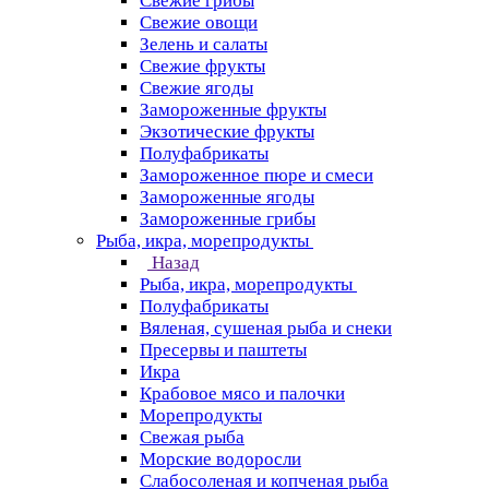
Свежие грибы
Свежие овощи
Зелень и салаты
Свежие фрукты
Свежие ягоды
Замороженные фрукты
Экзотические фрукты
Полуфабрикаты
Замороженное пюре и смеси
Замороженные ягоды
Замороженные грибы
Рыба, икра, морепродукты
Назад
Рыба, икра, морепродукты
Полуфабрикаты
Вяленая, сушеная рыба и снеки
Пресервы и паштеты
Икра
Крабовое мясо и палочки
Морепродукты
Свежая рыба
Морские водоросли
Слабосоленая и копченая рыба