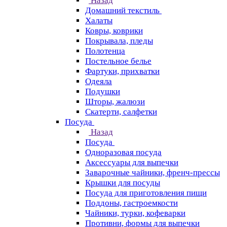
Назад
Домашний текстиль
Халаты
Ковры, коврики
Покрывала, пледы
Полотенца
Постельное белье
Фартуки, прихватки
Одеяла
Подушки
Шторы, жалюзи
Скатерти, салфетки
Посуда
Назад
Посуда
Одноразовая посуда
Аксессуары для выпечки
Заварочные чайники, френч-прессы
Крышки для посуды
Посуда для приготовления пищи
Поддоны, гастроемкости
Чайники, турки, кофеварки
Противни, формы для выпечки