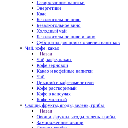
Газированные напитки
Энергетики
Квас
Безалкогольное пиво
Безалкогольное вино
Холодный чай
Безалкогольное пиво и вино
Субстраты для приготовления напитков
Чай, кофе, какао
Назад
Чай, кофе, какао
Кофе зерновой
Какао и кофейные напитки
Чай
Цикорий и кофезаменители
Кофе растворимый
Кофе в капсулах
Кофе молотый
Овощи, фрукты, ягоды, зелень, грибы
Назад
Овощи, фрукты, ягоды, зелень, грибы
Замороженные овощи