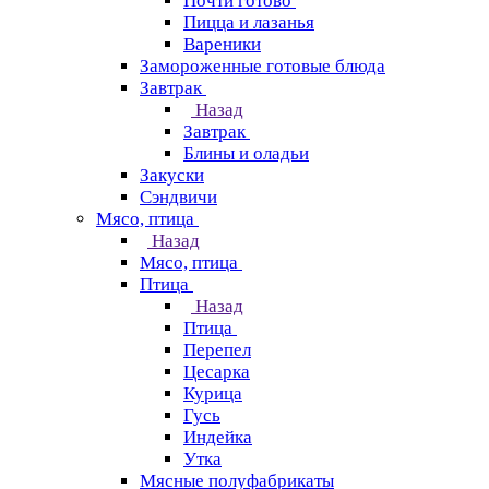
Почти готово
Пицца и лазанья
Вареники
Замороженные готовые блюда
Завтрак
Назад
Завтрак
Блины и оладьи
Закуски
Сэндвичи
Мясо, птица
Назад
Мясо, птица
Птица
Назад
Птица
Перепел
Цесарка
Курица
Гусь
Индейка
Утка
Мясные полуфабрикаты