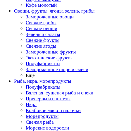
Кофе молотый
Овощи, фрукты, ягоды, зелень, грибы
Замороженные овощи
Свежие грибы
Свежие овощи
Зелень и салаты
Свежие фрукты
Свежие ягоды
Замороженные фрукты
Экзотические фрукты
Полуфабрикаты
Замороженное пюре и смеси
Еще
Рыба, икра, морепродукты
Полуфабрикаты
Вяленая, сушеная рыба и снеки
Пресервы и паштеты
Икра
Крабовое мясо и палочки
Морепродукты
Свежая рыба
Морские водоросли