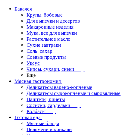
Бакалея
Крупы, бобовые
Для выпечки и десертов
Макаронные изделия
Мука, все для выпечки
Растительное масло
Сухие завтраки
Соль, сахар
Соевые продукты
Уксус
Чипсы, сухари, снеки
Еще
Мясная гастрономия
Деликатесы варено-копченые
Деликатесы сырокопченые и сыровяленые
Паштеты, рийеты
Сосиски, сардельки
Колбасы
Готовая еда
Мясные блюда
Пельмени и хинкали