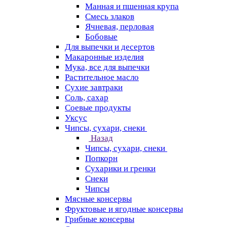
Манная и пшенная крупа
Смесь злаков
Ячневая, перловая
Бобовые
Для выпечки и десертов
Макаронные изделия
Мука, все для выпечки
Растительное масло
Сухие завтраки
Соль, сахар
Соевые продукты
Уксус
Чипсы, сухари, снеки
Назад
Чипсы, сухари, снеки
Попкорн
Сухарики и гренки
Снеки
Чипсы
Мясные консервы
Фруктовые и ягодные консервы
Грибные консервы