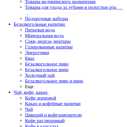
Товары медицинского назначения
Товары для ухода за зубами и полостью рта
Подарочные наборы
Безалкогольные напитки
Питьевая вода
Минеральная вода
Соки, морсы, нектары
Газированные напитки
Энергетики
Квас
Безалкогольное пиво
Безалкогольное вино
Холодный чай
Безалкогольное пиво и вино
Еще
Чай, кофе, какао
Кофе зерновой
Какао и кофейные напитки
Чай
Цикорий и кофезаменители
Кофе растворимый
Кофе в капсулах