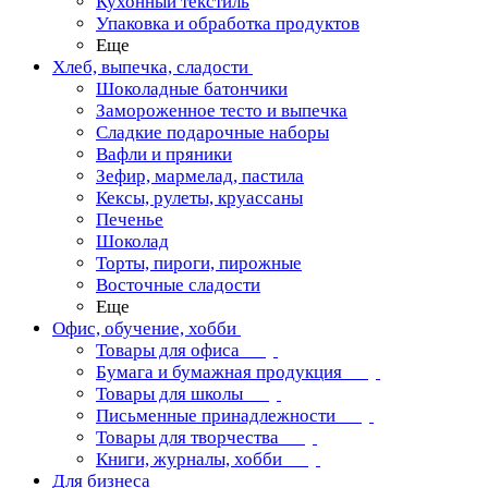
Кухонный текстиль
Упаковка и обработка продуктов
Еще
Хлеб, выпечка, сладости
Шоколадные батончики
Замороженное тесто и выпечка
Сладкие подарочные наборы
Вафли и пряники
Зефир, мармелад, пастила
Кексы, рулеты, круассаны
Печенье
Шоколад
Торты, пироги, пирожные
Восточные сладости
Еще
Офис, обучение, хобби
Товары для офиса
Бумага и бумажная продукция
Товары для школы
Письменные принадлежности
Товары для творчества
Книги, журналы, хобби
Для бизнеса