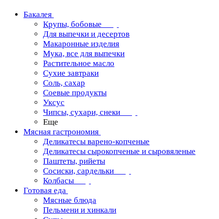
Бакалея
Крупы, бобовые
Для выпечки и десертов
Макаронные изделия
Мука, все для выпечки
Растительное масло
Сухие завтраки
Соль, сахар
Соевые продукты
Уксус
Чипсы, сухари, снеки
Еще
Мясная гастрономия
Деликатесы варено-копченые
Деликатесы сырокопченые и сыровяленые
Паштеты, рийеты
Сосиски, сардельки
Колбасы
Готовая еда
Мясные блюда
Пельмени и хинкали