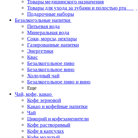
Товары медицинского назначения
Товары для ухода за зубами и полостью рта
Подарочные наборы
Безалкогольные напитки
Питьевая вода
Минеральная вода
Соки, морсы, нектары
Газированные напитки
Энергетики
Квас
Безалкогольное пиво
Безалкогольное вино
Холодный чай
Безалкогольное пиво и вино
Еще
Чай, кофе, какао
Кофе зерновой
Какао и кофейные напитки
Чай
Цикорий и кофезаменители
Кофе растворимый
Кофе в капсулах
Кофе молотый