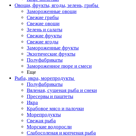
Овощи, фрукты, ягоды, зелень, грибы
Замороженные овощи
Свежие грибы
Свежие овощи
Зелень и салаты
Свежие фрукты
Свежие ягоды
Замороженные фрукты
Экзотические фрукты
Полуфабрикаты
Замороженное пюре и смеси
Еще
Рыба, икра, морепродукты
Полуфабрикаты
Вяленая, сушеная рыба и снеки
Пресервы и паштеты
Икра
Крабовое мясо и палочки
Морепродукты
Свежая рыба
Морские водоросли
Слабосоленая и копченая рыба