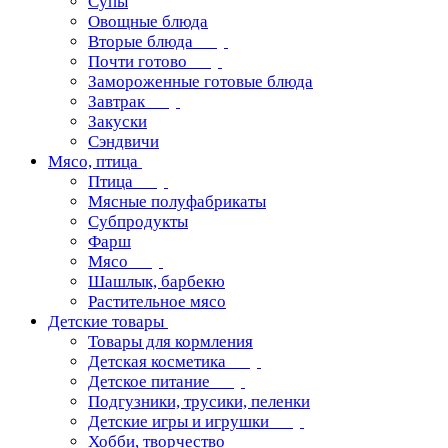
Супы
Овощные блюда
Вторые блюда
Почти готово
Замороженные готовые блюда
Завтрак
Закуски
Сэндвичи
Мясо, птица
Птица
Мясные полуфабрикаты
Субпродукты
Фарш
Мясо
Шашлык, барбекю
Растительное мясо
Детские товары
Товары для кормления
Детская косметика
Детское питание
Подгузники, трусики, пеленки
Детские игры и игрушки
Хобби, творчество